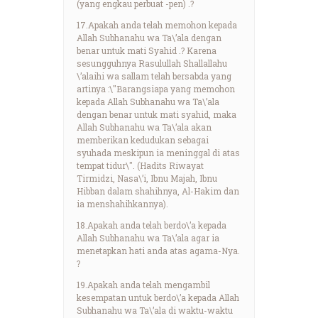
(yang engkau perbuat -pen) .?
17.Apakah anda telah memohon kepada
Allah Subhanahu wa Ta\’ala dengan
benar untuk mati Syahid .? Karena
sesungguhnya Rasulullah Shallallahu
\’alaihi wa sallam telah bersabda yang
artinya :\"Barangsiapa yang memohon
kepada Allah Subhanahu wa Ta\’ala
dengan benar untuk mati syahid, maka
Allah Subhanahu wa Ta\’ala akan
memberikan kedudukan sebagai
syuhada meskipun ia meninggal di atas
tempat tidur\". (Hadits Riwayat
Tirmidzi, Nasa\’i, Ibnu Majah, Ibnu
Hibban dalam shahihnya, Al-Hakim dan
ia menshahihkannya).
18.Apakah anda telah berdo\’a kepada
Allah Subhanahu wa Ta\’ala agar ia
menetapkan hati anda atas agama-Nya.
?
19.Apakah anda telah mengambil
kesempatan untuk berdo\’a kepada Allah
Subhanahu wa Ta\’ala di waktu-waktu