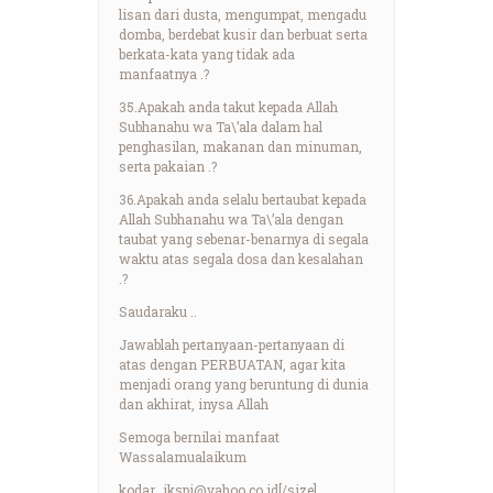
lisan dari dusta, mengumpat, mengadu
domba, berdebat kusir dan berbuat serta
berkata-kata yang tidak ada
manfaatnya .?
35.Apakah anda takut kepada Allah
Subhanahu wa Ta\’ala dalam hal
penghasilan, makanan dan minuman,
serta pakaian .?
36.Apakah anda selalu bertaubat kepada
Allah Subhanahu wa Ta\’ala dengan
taubat yang sebenar-benarnya di segala
waktu atas segala dosa dan kesalahan
.?
Saudaraku ..
Jawablah pertanyaan-pertanyaan di
atas dengan PERBUATAN, agar kita
menjadi orang yang beruntung di dunia
dan akhirat, inysa Allah
Semoga bernilai manfaat
Wassalamualaikum
kodar_ikspi@yahoo.co.id
[/size]