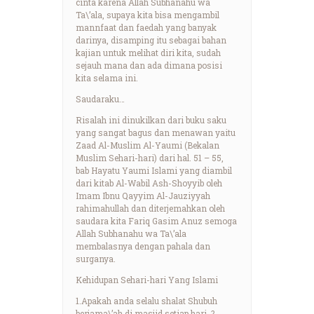
cinta karena Allah Subhanahu wa
Ta\’ala, supaya kita bisa mengambil
mannfaat dan faedah yang banyak
darinya, disamping itu sebagai bahan
kajian untuk melihat diri kita, sudah
sejauh mana dan ada dimana posisi
kita selama ini.
Saudaraku…
Risalah ini dinukilkan dari buku saku
yang sangat bagus dan menawan yaitu
Zaad Al-Muslim Al-Yaumi (Bekalan
Muslim Sehari-hari) dari hal. 51 – 55,
bab Hayatu Yaumi Islami yang diambil
dari kitab Al-Wabil Ash-Shoyyib oleh
Imam Ibnu Qayyim Al-Jauziyyah
rahimahullah dan diterjemahkan oleh
saudara kita Fariq Gasim Anuz semoga
Allah Subhanahu wa Ta\’ala
membalasnya dengan pahala dan
surganya.
Kehidupan Sehari-hari Yang Islami
1.Apakah anda selalu shalat Shubuh
berjama\’ah di masjid setiap hari .?