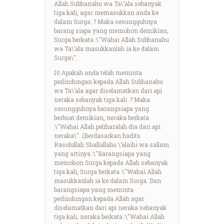
Allah Subhanahu wa Ta\’ala sebanyak
tiga kali, agar memasukkan anda ke
dalam Surga .? Maka sesungguhnya
barang siapa yang memohon demikian,
Surga berkata :\"Wahai Allah Subhanahu
wa Ta\’ala masukkanlah ia ke dalam
Surga\".
10.Apakah anda telah meminta
perlindungan kepada Allah Subhanahu
wa Ta\’ala agar diselamatkan dari api
neraka sebanyak tiga kali .? Maka
sesungguhnya barangsiapa yang
berbuat demikian, neraka berkata
:\"Wahai Allah peliharalah dia dari api
neraka\". (Berdasarkan hadits
Rasulullah Shallallahu \’alaihi wa sallam
yang artinya :\"Barangsiapa yang
memohon Surga kepada Allah sebanyak
tiga kali, Surga berkata :\"Wahai Allah
masukkanlah ia ke dalam Surga. Dan
barangsiapa yang meminta
perlindungan kepada Allah agar
diselamatkan dari api neraka sebanyak
tiga kali, neraka berkata :\"Wahai Allah