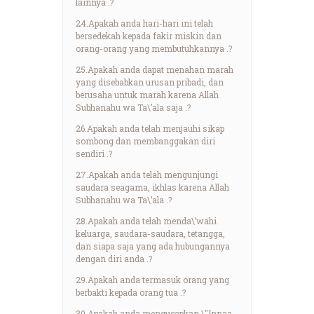
lainnya .?
24.Apakah anda hari-hari ini telah
bersedekah kepada fakir miskin dan
orang-orang yang membutuhkannya .?
25.Apakah anda dapat menahan marah
yang disebabkan urusan pribadi, dan
berusaha untuk marah karena Allah
Subhanahu wa Ta\’ala saja .?
26.Apakah anda telah menjauhi sikap
sombong dan membanggakan diri
sendiri .?
27.Apakah anda telah mengunjungi
saudara seagama, ikhlas karena Allah
Subhanahu wa Ta\’ala .?
28.Apakah anda telah menda\’wahi
keluarga, saudara-saudara, tetangga,
dan siapa saja yang ada hubungannya
dengan diri anda .?
29.Apakah anda termasuk orang yang
berbakti kepada orang tua .?
30.Apakah anda mengucapkan \"Innaa