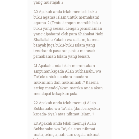
yang mustajab .?
20.Apakah anda telah membeli buku-
buku agama Islam untuk memahami
agama .? (Tentu dengan memilih buku-
buku yang sesuai dengan pemahaman
yang dipahami oleh para Shahabat Nabi
Shallallahu \’alaihi wa sallam, karena
banyak juga buku-buku Islam yang
tersebar di pasaran justru merusak
pemahaman Islam yang benar).
21.Apakah anda telah memintakan
ampunan kepada Allah Subhanahu wa
Ta\’ala untuk saudara-saudara
mukminin dan mukminah .? Karena
setiap mendo\’akan mereka anda akan
mendapat kebajikan pula.
22.Apakah anda telah memuji Allah
Subhanahu wa Ta\’ala (dan bersyukur
kepada-Nya ) atas nikmat Islam .?
23.Apakah anda telah memuji Allah
Subhanahu wa Ta\’ala atas nikmat
mata, telinga, hati dan segala nikmat