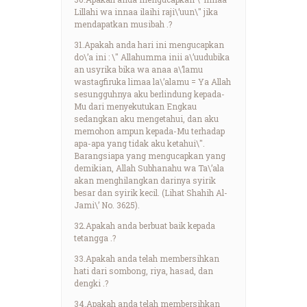
Lillahi wa innaa ilaihi raji\’uun\" jika
mendapatkan musibah .?
31.Apakah anda hari ini mengucapkan
do\’a ini : \" Allahumma inii a\’uudubika
an usyrika bika wa anaa a\’lamu
wastagfiruka limaa la\’alamu = Ya Allah
sesungguhnya aku berlindung kepada-
Mu dari menyekutukan Engkau
sedangkan aku mengetahui, dan aku
memohon ampun kepada-Mu terhadap
apa-apa yang tidak aku ketahui\".
Barangsiapa yang mengucapkan yang
demikian, Allah Subhanahu wa Ta\’ala
akan menghilangkan darinya syirik
besar dan syirik kecil. (Lihat Shahih Al-
Jami\’ No. 3625).
32.Apakah anda berbuat baik kepada
tetangga .?
33.Apakah anda telah membersihkan
hati dari sombong, riya, hasad, dan
dengki .?
34.Apakah anda telah membersihkan