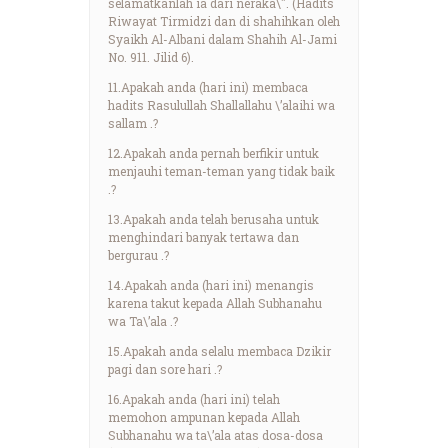
selamatkanlah ia dari neraka\". (Hadits
Riwayat Tirmidzi dan di shahihkan oleh
Syaikh Al-Albani dalam Shahih Al-Jami
No. 911. Jilid 6).
11.Apakah anda (hari ini) membaca
hadits Rasulullah Shallallahu \’alaihi wa
sallam .?
12.Apakah anda pernah berfikir untuk
menjauhi teman-teman yang tidak baik
.?
13.Apakah anda telah berusaha untuk
menghindari banyak tertawa dan
bergurau .?
14.Apakah anda (hari ini) menangis
karena takut kepada Allah Subhanahu
wa Ta\’ala .?
15.Apakah anda selalu membaca Dzikir
pagi dan sore hari .?
16.Apakah anda (hari ini) telah
memohon ampunan kepada Allah
Subhanahu wa ta\’ala atas dosa-dosa