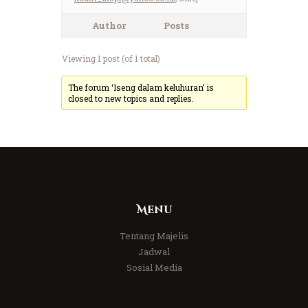
Author
Posts
Viewing 1 post (of 1 total)
The forum ‘Iseng dalam keluhuran’ is
closed to new topics and replies.
Menu
Tentang Majelis
Jadwal
Sosial Media