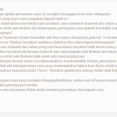
Wb.
ya apabila pertanyaan saya ini mungkin dianggap awam atau sebagainya.
 yang ingin saya sampakan kepada habib a.l. :
shalat khususnya ketika saat tasyahud, saya membaca shalawat dan salam u
m untuk nabi ibrahim dan keluarganya, pertanyaan saya apakah Rasulullah s
arganya?
a (Tuntunan Shalat Rasulullah oleh Ibnu Qoyim Alzaujiyah) pada hal. 76 diseb
 saw didalam tasyahud membaca shalawat dan salam kepada keluarganya\". D
acaan shalawat dan salam yang saya baca dalam tasyahud tidak berarti meng-a
alam tasyahud ada bacaan shalawat dan salam kepada nabi Ibrahim dan kelua
a untuk nabi ibrahim tidak untuk nabi yang lainnya juga.
iri dengan bacaan salam (Assalamualaikum warahmatullah dstnya), pertanyaa
sebab ada beberapa teman saya yang menyampaikan bahwa kum disitu untuk ka
ikian bagaimana kata \"kum\" diartikan apabila kita sedang shalat tidak be
tanyaan saya yang mungkin dianggap berlebihan, mohon ma\’af hanya karena
an pertanyaan2 tersebut.
a atas kesediaan Habib untuk memberi pencerahan ilmu kepada saya.