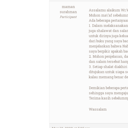
maman
Assalamu alaikum Wr.
surahman
Mohon ma\’af sebelumn
Participant
Ada beberapa pertanyaan
1. Dalam melaksanakan 
juga shalawat dan sala
untuk dirinya juga kelu
dari buku yang saya bac
menjelaskan bahwa Nabi
saya berpikir apakah b
2. Mohon penjelasan, d
dan salam tersebut hany
3. Setiap shalat diakh
ditujukan untuk siapa 
kalau memang benar dem
Demikian beberapa per
sehingga saya mengajuk
Terima kasih sebelumny
Wassalam