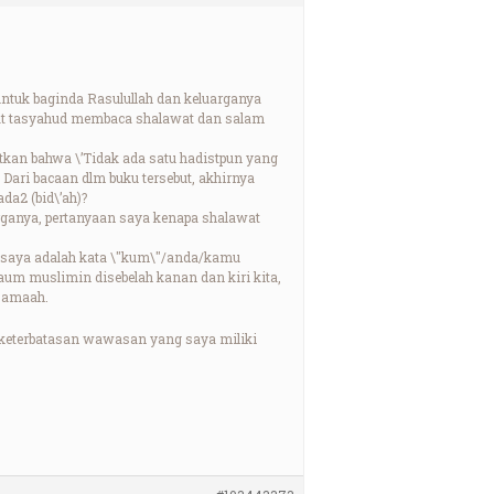
ntuk baginda Rasulullah dan keluarganya
aat tasyahud membaca shalawat dan salam
utkan bahwa \’Tidak ada satu hadistpun yang
ari bacaan dlm buku tersebut, akhirnya
da2 (bid\’ah)?
rganya, pertanyaan saya kenapa shalawat
n saya adalah kata \"kum\"/anda/kamu
um muslimin disebelah kanan dan kiri kita,
rjamaah.
 keterbatasan wawasan yang saya miliki