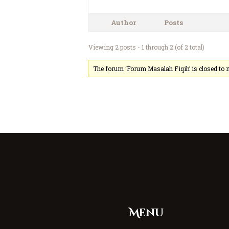
Author
Posts
Viewing 2 posts - 1 through 2 (of 2 total)
The forum ‘Forum Masalah Fiqih’ is closed to n
Menu