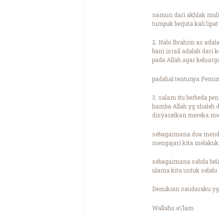
namun dari akhlak muli
tumpuk berjuta kali li
2. Nabi Ibrahim as adal
bani israil adalah dari
pada Allah agar keluar
padahal tentunya Pemi
3. salam itu berbeda p
hamba Allah yg shaleh 
disyaratkan mereka men
sebagaimana doa mendo
mengajari kita melaku
sebagaimana sabda belia
ulama kita untuk selalu
Demikian saudaraku yg 
Wallahu a\’lam