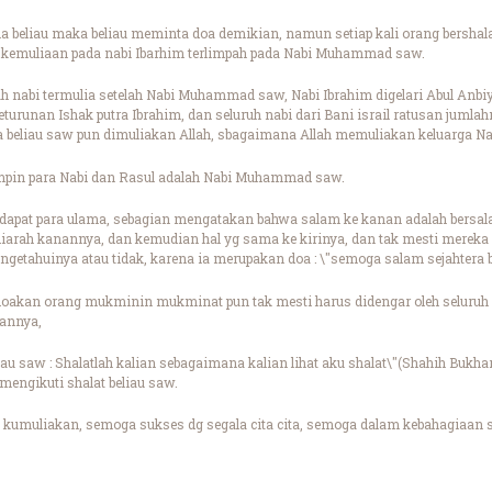
a beliau maka beliau meminta doa demikian, namun setiap kali orang bersha
pat kemuliaan pada nabi Ibarhim terlimpah pada Nabi Muhammad saw.
ah nabi termulia setelah Nabi Muhammad saw, Nabi Ibrahim digelari Abul Anbiy
 keturunan Ishak putra Ibrahim, dan seluruh nabi dari Bani israil ratusan ju
ga beliau saw pun dimuliakan Allah, sbagaimana Allah memuliakan keluarga N
mpin para Nabi dan Rasul adalah Nabi Muhammad saw.
endapat para ulama, sebagian mengatakan bahwa salam ke kanan adalah bersa
diarah kanannya, dan kemudian hal yg sama ke kirinya, dan tak mesti mereka 
getahuinya atau tidak, karena ia merupakan doa : \"semoga salam sejahtera b
akan orang mukminin mukminat pun tak mesti harus didengar oleh seluruh
kannya,
u saw : Shalatlah kalian sebagaimana kalian lihat aku shalat\"(Shahih Bukha
 mengikuti shalat beliau saw.
kumuliakan, semoga sukses dg segala cita cita, semoga dalam kebahagiaan s