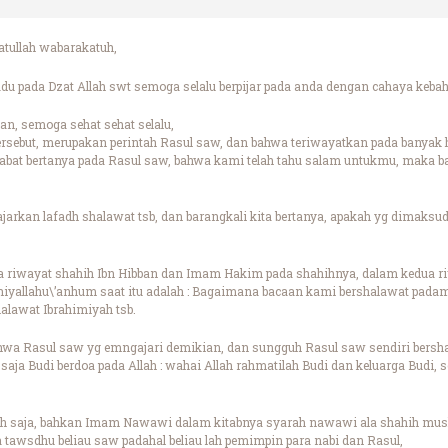
ullah wabarakatuh,
padu pada Dzat Allah swt semoga selalu berpijar pada anda dengan cahaya keba
n, semoga sehat sehat selalu,
ersebut, merupakan perintah Rasul saw, dan bahwa teriwayatkan pada banyak 
abat bertanya pada Rasul saw, bahwa kami telah tahu salam untukmu, maka
rkan lafadh shalawat tsb, dan barangkali kita bertanya, apakah yg dimaksud 
a riwayat shahih Ibn Hibban dan Imam Hakim pada shahihnya, dalam kedua r
hiyallahu\’anhum saat itu adalah : Bagaimana bacaan kami bershalawat padam
lawat Ibrahimiyah tsb.
hwa Rasul saw yg emngajari demikian, dan sungguh Rasul saw sendiri bersha
saja Budi berdoa pada Allah : wahai Allah rahmatilah Budi dan keluarga Budi
h saja, bahkan Imam Nawawi dalam kitabnya syarah nawawi ala shahih mus
 tawsdhu beliau saw padahal beliau lah pemimpin para nabi dan Rasul,