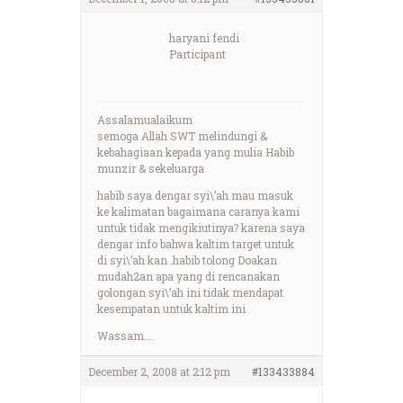
haryani fendi
Participant
Assalamualaikum
semoga Allah SWT melindungi &
kebahagiaan kepada yang mulia Habib
munzir & sekeluarga
habib saya dengar syi\’ah mau masuk
ke kalimatan bagaimana caranya kami
untuk tidak mengikiutinya? karena saya
dengar info bahwa kaltim target untuk
di syi\’ah kan .habib tolong Doakan
mudah2an apa yang di rencanakan
golongan syi\’ah ini tidak mendapat
kesempatan untuk kaltim ini
Wassam….
December 2, 2008 at 2:12 pm
#133433884