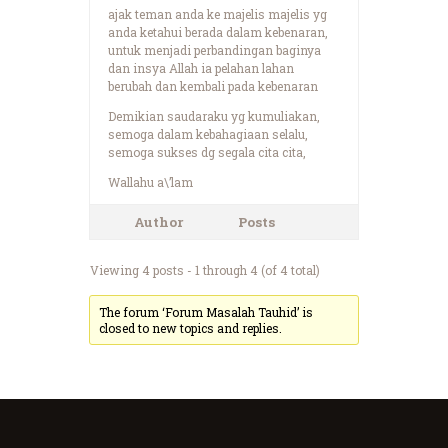
ajak teman anda ke majelis majelis yg
anda ketahui berada dalam kebenaran,
untuk menjadi perbandingan baginya
dan insya Allah ia pelahan lahan
berubah dan kembali pada kebenaran
Demikian saudaraku yg kumuliakan,
semoga dalam kebahagiaan selalu,
semoga sukses dg segala cita cita,
Wallahu a\’lam
Author
Posts
Viewing 4 posts - 1 through 4 (of 4 total)
The forum ‘Forum Masalah Tauhid’ is
closed to new topics and replies.