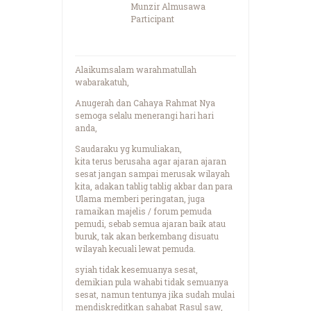
Munzir Almusawa
Participant
Alaikumsalam warahmatullah
wabarakatuh,
Anugerah dan Cahaya Rahmat Nya
semoga selalu menerangi hari hari
anda,
Saudaraku yg kumuliakan,
kita terus berusaha agar ajaran ajaran
sesat jangan sampai merusak wilayah
kita, adakan tablig tablig akbar dan para
Ulama memberi peringatan, juga
ramaikan majelis / forum pemuda
pemudi, sebab semua ajaran baik atau
buruk, tak akan berkembang disuatu
wilayah kecuali lewat pemuda.
syiah tidak kesemuanya sesat,
demikian pula wahabi tidak semuanya
sesat, namun tentunya jika sudah mulai
mendiskreditkan sahabat Rasul saw,