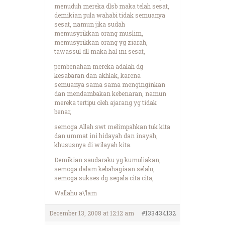
menuduh mereka dlsb maka telah sesat,
demikian pula wahabi tidak semuanya
sesat, namun jika sudah
memusyrikkan orang muslim,
memusyrikkan orang yg ziarah,
tawassul dll maka hal ini sesat,
pembenahan mereka adalah dg
kesabaran dan akhlak, karena
semuanya sama sama menginginkan
dan mendambakan kebenaran, namun
mereka tertipu oleh ajarang yg tidak
benar,
semoga Allah swt melimpahkan tuk kita
dan ummat ini hidayah dan inayah,
khususnya di wilayah kita.
Demikian saudaraku yg kumuliakan,
semoga dalam kebahagiaan selalu,
semoga sukses dg segala cita cita,
Wallahu a\’lam
December 13, 2008 at 12:12 am
#133434132