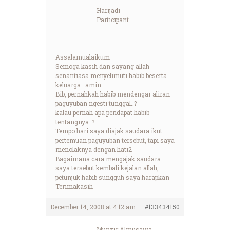
Harijadi
Participant
Assalamualaikum
Semoga kasih dan sayang allah
senantiasa menyelimuti habib beserta
keluarga ..amin
Bib, pernahkah habib mendengar aliran
paguyuban ngesti tunggal..?
kalau pernah apa pendapat habib
tentangnya..?
Tempo hari saya diajak saudara ikut
pertemuan paguyuban tersebut, tapi saya
menolaknya dengan hati2
Bagaimana cara mengajak saudara
saya tersebut kembali kejalan allah,
petunjuk habib sungguh saya harapkan
Terimakasih
December 14, 2008 at 4:12 am
#133434150
Munzir Almusawa