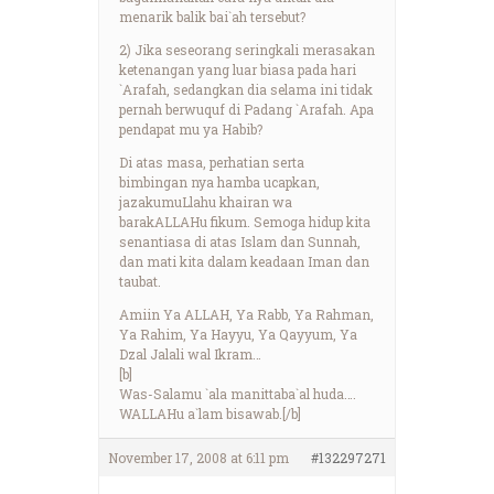
menarik balik bai`ah tersebut?
2) Jika seseorang seringkali merasakan
ketenangan yang luar biasa pada hari
`Arafah, sedangkan dia selama ini tidak
pernah berwuquf di Padang `Arafah. Apa
pendapat mu ya Habib?
Di atas masa, perhatian serta
bimbingan nya hamba ucapkan,
jazakumuLlahu khairan wa
barakALLAHu fikum. Semoga hidup kita
senantiasa di atas Islam dan Sunnah,
dan mati kita dalam keadaan Iman dan
taubat.
Amiin Ya ALLAH, Ya Rabb, Ya Rahman,
Ya Rahim, Ya Hayyu, Ya Qayyum, Ya
Dzal Jalali wal Ikram…
[b]
Was-Salamu `ala manittaba`al huda….
WALLAHu a`lam bisawab.[/b]
November 17, 2008 at 6:11 pm
#132297271