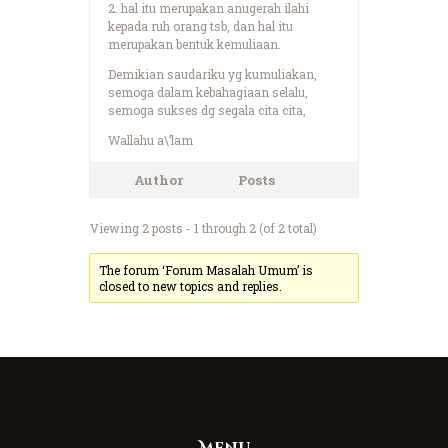
2. hal itu merupakan anugerah ilahi
kepada ruh orang tsb, dan hal itu
merupakan bentuk kemuliaan.
Demikian saudariku yg kumuliakan,
semoga dalam kebahagiaan selalu,
semoga sukses dg segala cita cita,
Wallahu a\’lam
Author
Posts
Viewing 2 posts - 1 through 2 (of 2 total)
The forum ‘Forum Masalah Umum’ is
closed to new topics and replies.