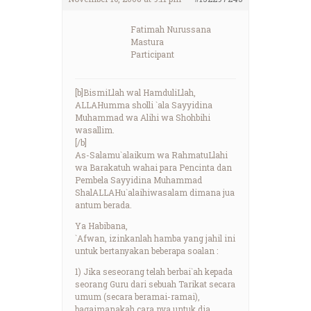
Fatimah Nurussana
Mastura
Participant
[b]BismiLlah wal HamduliLlah,
ALLAHumma sholli `ala Sayyidina
Muhammad wa Alihi wa Shohbihi
wasallim.
[/b]
As-Salamu`alaikum wa RahmatuLlahi
wa Barakatuh wahai para Pencinta dan
Pembela Sayyidina Muhammad
ShalALLAHu`alaihiwasalam dimana jua
antum berada.
Ya Habibana,
`Afwan, izinkanlah hamba yang jahil ini
untuk bertanyakan beberapa soalan :
1) Jika seseorang telah berbai`ah kepada
seorang Guru dari sebuah Tarikat secara
umum (secara beramai-ramai),
bagaimanakah cara nya untuk dia