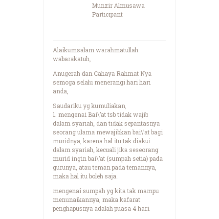
Munzir Almusawa
Participant
Alaikumsalam warahmatullah
wabarakatuh,
Anugerah dan Cahaya Rahmat Nya
semoga selalu menerangi hari hari
anda,
Saudariku yg kumuliakan,
1. mengenai Bai\’at tsb tidak wajib
dalam syariah, dan tidak sepantasnya
seorang ulama mewajibkan bai\’at bagi
muridnya, karena hal itu tak diakui
dalam syariah, kecuali jika seseorang
murid ingin bai\’at (sumpah setia) pada
gurunya, atau teman pada temannya,
maka hal itu boleh saja.
mengenai sumpah yg kita tak mampu
menunaikannya, maka kafarat
penghapusnya adalah puasa 4 hari.