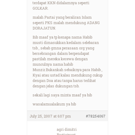
terdapat KKN didalamnya seperti
GOLKAR.
malah Partai yang beraliran Islam
seperti PKS malah mendukung ADANG
DORAJATUN.
Bib maaf ya tp kenapa nama Habib
musti dimasukkan kedalam selebaran
tsb , sebab gmna perasaan org yang
bersebrangan dalam berpendapat
pastilah mereka kecewa dengan
munculnya nama habib
Munzir.Bukankah sebaiknya para Habib ,
Kyai atau ustad kalau mendukung cukup
dengan Doa atau tanpa harus terlihat
dengan jelas dukungan tsb.
sekali lagi saya minta maaf ya bib
wasalamualaikum ya bib
July 25, 2007 at 6:07 pm
#78254067
agri dimitri
Participant