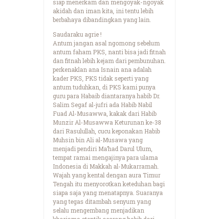
siap menerkam dan mengoyak-ngoyak
akidah dan iman kita, ini tentu lebih
berbahaya dibandingkan yang lain.
Saudaraku agrie !
Antum jangan asal ngomong sebelum
antum faham PKS, nanti bisa jadi fitnah
dan fitnah lebih kejam dari pembunuhan.
perkenaklan ana Isnain ana adalah
kader PKS, PKS tidak seperti yang
antum tuduhkan, di PKS kami punya
guru para Habaib diantaranya habib Dr.
Salim Segaf al-jufri ada Habib Nabil
Fuad Al-Musawwa, kakak dari Habib
Munzir Al-Musawwa Keturunan ke-38
dari Rasulullah, cucu keponakan Habib
Muhsin bin Ali al-Musawa yang
menjadi pendiri Ma’had Darul Ulum,
tempat ramai mengajinya para ulama
Indonesia di Makkah al-Mukarramah.
Wajah yang kental dengan aura Timur
Tengah itu menyorotkan keteduhan bagi
siapa saja yang menatapnya. Suaranya
yang tegas ditambah senyum yang
selalu mengembang menjadikan
kharisma otentik seorang habib dari