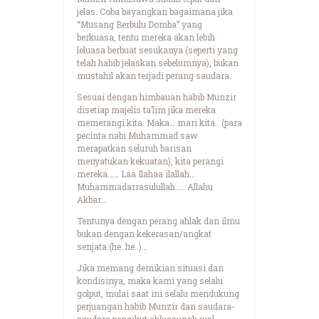
jelas. Coba bayangkan bagaimana jika
“Musang Berbulu Domba” yang
berkuasa, tentu mereka akan lebih
leluasa berbuat sesukanya (seperti yang
telah habib jelaskan sebelumnya), bukan
mustahil akan terjadi perang saudara.
Sesuai dengan himbauan habib Munzir
disetiap majelis ta’lim jika mereka
memerangi kita. Maka… mari kita.. (para
pecinta nabi Muhammad saw
merapatkan seluruh barisan
menyatukan kekuatan), kita perangi
mereka…… Laa Ilahaa ilallah…
Muhammadarrasulullah….. Allahu
Akbar…
Tentunya dengan perang ahlak dan ilmu
bukan dengan kekerasan/angkat
senjata (he..he..)…
Jika memang demikian situasi dan
kondisinya, maka kami yang selalu
golput, mulai saat ini selalu mendukung
perjuangan habib Munzir dan saudara-
saudara pengikut ahlussunah wal