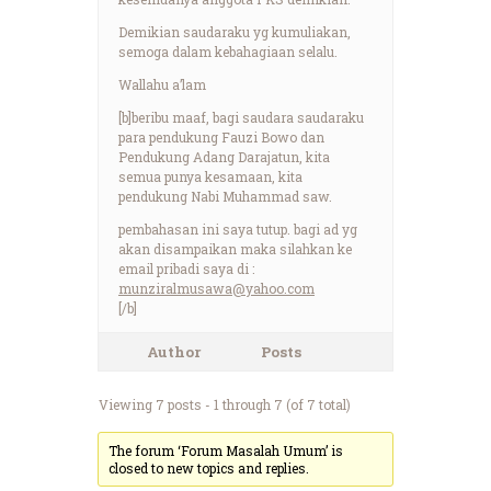
Demikian saudaraku yg kumuliakan,
semoga dalam kebahagiaan selalu.
Wallahu a’lam
[b]beribu maaf, bagi saudara saudaraku
para pendukung Fauzi Bowo dan
Pendukung Adang Darajatun, kita
semua punya kesamaan, kita
pendukung Nabi Muhammad saw.
pembahasan ini saya tutup. bagi ad yg
akan disampaikan maka silahkan ke
email pribadi saya di :
munziralmusawa@yahoo.com
[/b]
Author
Posts
Viewing 7 posts - 1 through 7 (of 7 total)
The forum ‘Forum Masalah Umum’ is
closed to new topics and replies.