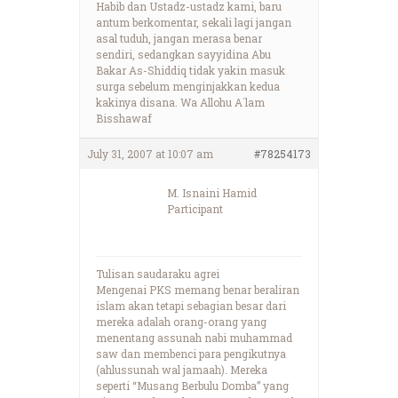
Habib dan Ustadz-ustadz kami, baru
antum berkomentar, sekali lagi jangan
asal tuduh, jangan merasa benar
sendiri, sedangkan sayyidina Abu
Bakar As-Shiddiq tidak yakin masuk
surga sebelum menginjakkan kedua
kakinya disana. Wa Allohu A`lam
Bisshawaf
July 31, 2007 at 10:07 am
#78254173
M. Isnaini Hamid
Participant
Tulisan saudaraku agrei
Mengenai PKS memang benar beraliran
islam akan tetapi sebagian besar dari
mereka adalah orang-orang yang
menentang assunah nabi muhammad
saw dan membenci para pengikutnya
(ahlussunah wal jamaah). Mereka
seperti “Musang Berbulu Domba” yang