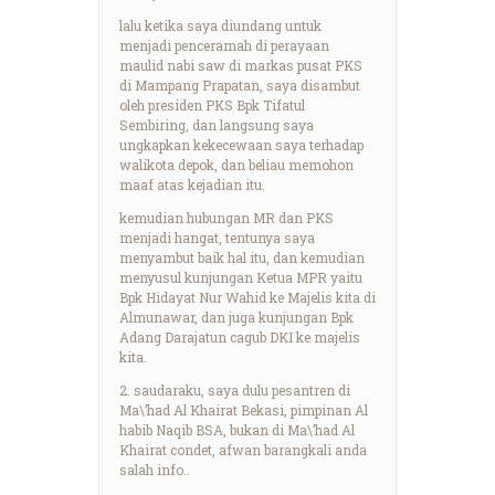
lalu ketika saya diundang untuk
menjadi penceramah di perayaan
maulid nabi saw di markas pusat PKS
di Mampang Prapatan, saya disambut
oleh presiden PKS Bpk Tifatul
Sembiring, dan langsung saya
ungkapkan kekecewaan saya terhadap
walikota depok, dan beliau memohon
maaf atas kejadian itu.
kemudian hubungan MR dan PKS
menjadi hangat, tentunya saya
menyambut baik hal itu, dan kemudian
menyusul kunjungan Ketua MPR yaitu
Bpk Hidayat Nur Wahid ke Majelis kita di
Almunawar, dan juga kunjungan Bpk
Adang Darajatun cagub DKI ke majelis
kita.
2. saudaraku, saya dulu pesantren di
Ma\’had Al Khairat Bekasi, pimpinan Al
habib Naqib BSA, bukan di Ma\’had Al
Khairat condet, afwan barangkali anda
salah info..