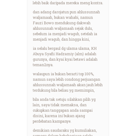
lebih baik daripada mereka meng kontra.
dan adang darojatun pun ahlussunnah
waljamaah, bukan wahabi, namun
Fauzi Bowo mendukung dakwah
ahlusunnah waljamaah sejak dulu,
sebelum ia menjadi wagub, setelah ia
menjadi wagub, dan hingga kini,
ia selalu bergaul dg ulama ulama, KH
Abuya Syafii Hadzamiy (alm) adalah
gurunya, dan kyai kyai betawi adalah
teman2nya.
walaupun ia bukan berarti top 100%,
namun saya lebih condong perjuangan
ahlussunnah waljamaah akan jauh lebih
terdukung bila beliau yg memimpin,
bila anda tak setuju silahkan pilih yg
lain, saya tidak memaksa, dan
cukupkan tanggapan anda sampai
disini, karena ini bukan ajang
perdebatan kampanye.
demikian saudaraku yg kumuliakan,
semoga dalam kebahagiaan selalu,