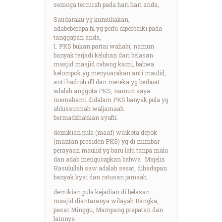
semoga tercurah pada hari hari anda,
Saudaraku yg kumuliakan,
adabeberapa hl yg perlu diperbaiki pada
tanggapan anda,
1. PKS bukan partai wahabi, namun
banyak terjadi keluhan dari belasan
masjid masjid cabang kami, bahwa
kelompok yg menyuarakan anti maulid,
anti hadroh dll dan mereka yg berbuat
adalah anggota PKS, namun saya
memahami didalam PKS banyak pula yg
ahlussunnah waljamaah
bermadzhabkan syafii.
demikian pula (maaf) waikota depok
(mantan presiden PKS) yg di mimbar
perayaan maulid yg baru lalu tanpa malu
dan adab mengucapkan bahwa : Majelis
Rasulullah saw adalah sesat, dihadapan
banyak kyai dan ratusan jamaah.
demikian pula kejadian di belasan
masjid diantaranya wilayah Bangka,
pasar Minggu, Mampang prapatan dan
lainnya