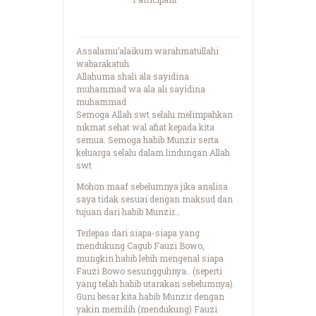
Assalamu’alaikum warahmatullahi
wabarakatuh
Allahuma shali ala sayidina
muhammad wa ala ali sayidina
muhammad
Semoga Allah swt selalu melimpahkan
nikmat sehat wal afiat kepada kita
semua. Semoga habib Munzir serta
keluarga selalu dalam lindungan Allah
swt
Mohon maaf sebelumnya jika analisa
saya tidak sesuai dengan maksud dan
tujuan dari habib Munzir…
Terlepas dari siapa-siapa yang
mendukung Cagub Fauzi Bowo,
mungkin habib lebih mengenal siapa
Fauzi Bowo sesungguhnya.. (seperti
yang telah habib utarakan sebelumnya).
Guru besar kita habib Munzir dengan
yakin memilih (mendukung) Fauzi