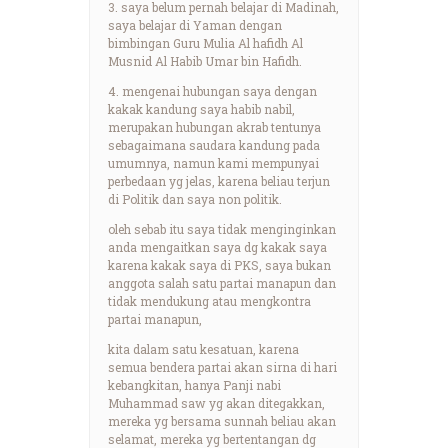
3. saya belum pernah belajar di Madinah,
saya belajar di Yaman dengan
bimbingan Guru Mulia Al hafidh Al
Musnid Al Habib Umar bin Hafidh.
4. mengenai hubungan saya dengan
kakak kandung saya habib nabil,
merupakan hubungan akrab tentunya
sebagaimana saudara kandung pada
umumnya, namun kami mempunyai
perbedaan yg jelas, karena beliau terjun
di Politik dan saya non politik.
oleh sebab itu saya tidak menginginkan
anda mengaitkan saya dg kakak saya
karena kakak saya di PKS, saya bukan
anggota salah satu partai manapun dan
tidak mendukung atau mengkontra
partai manapun,
kita dalam satu kesatuan, karena
semua bendera partai akan sirna di hari
kebangkitan, hanya Panji nabi
Muhammad saw yg akan ditegakkan,
mereka yg bersama sunnah beliau akan
selamat, mereka yg bertentangan dg