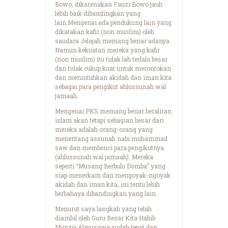
Bowo, dikarenakan Fauzi Bowo jauh
lebih baik dibandingkan yang
lain.Mengenai ada pendukung lain yang
dikatakan kafir (non muslim) oleh
saudara Jelajah memang benar adanya.
Namun kekuatan mereka yang kafir
(non muslim) itu tidak lah terlalu besar
dan tidak cukup kuat untuk merontokan
dan meruntuhkan akidah dan iman kita
sebagai para pengikut ahlussunah wal
jamaah.
Mengenai PKS memang benar beraliran
islam akan tetapi sebagian besar dari
mereka adalah orang-orang yang
menentang assunah nabi muhammad
saw dan membenci para pengikutnya
(ahlussunah wal jamaah). Mereka
seperti “Musang Berbulu Domba” yang
siap menerkam dan mengoyak-ngoyak
akidah dan iman kita, ini tentu lebih
berbahaya dibandingkan yang lain.
Menurut saya langkah yang telah
diambil oleh Guru Besar Kita Habib
Munzir Almusawa sudah tepat dan