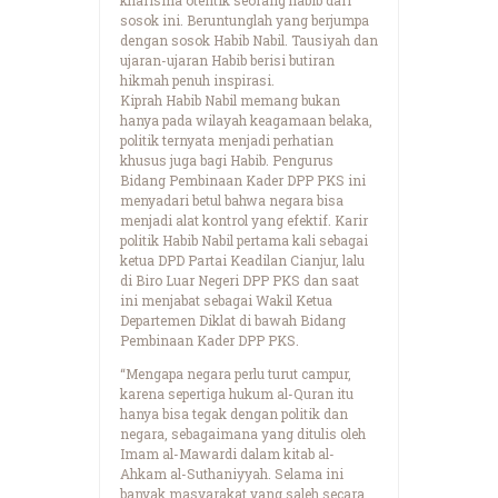
sosok ini. Beruntunglah yang berjumpa
dengan sosok Habib Nabil. Tausiyah dan
ujaran-ujaran Habib berisi butiran
hikmah penuh inspirasi.
Kiprah Habib Nabil memang bukan
hanya pada wilayah keagamaan belaka,
politik ternyata menjadi perhatian
khusus juga bagi Habib. Pengurus
Bidang Pembinaan Kader DPP PKS ini
menyadari betul bahwa negara bisa
menjadi alat kontrol yang efektif. Karir
politik Habib Nabil pertama kali sebagai
ketua DPD Partai Keadilan Cianjur, lalu
di Biro Luar Negeri DPP PKS dan saat
ini menjabat sebagai Wakil Ketua
Departemen Diklat di bawah Bidang
Pembinaan Kader DPP PKS.
“Mengapa negara perlu turut campur,
karena sepertiga hukum al-Quran itu
hanya bisa tegak dengan politik dan
negara, sebagaimana yang ditulis oleh
Imam al-Mawardi dalam kitab al-
Ahkam al-Suthaniyyah. Selama ini
banyak masyarakat yang saleh secara