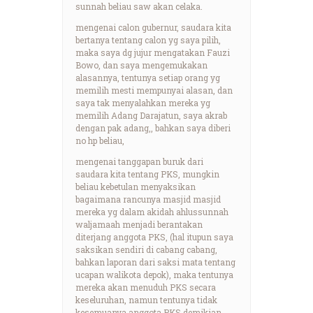
sunnah beliau saw akan celaka.
mengenai calon gubernur, saudara kita
bertanya tentang calon yg saya pilih,
maka saya dg jujur mengatakan Fauzi
Bowo, dan saya mengemukakan
alasannya, tentunya setiap orang yg
memilih mesti mempunyai alasan, dan
saya tak menyalahkan mereka yg
memilih Adang Darajatun, saya akrab
dengan pak adang,, bahkan saya diberi
no hp beliau,
mengenai tanggapan buruk dari
saudara kita tentang PKS, mungkin
beliau kebetulan menyaksikan
bagaimana rancunya masjid masjid
mereka yg dalam akidah ahlussunnah
waljamaah menjadi berantakan
diterjang anggota PKS, (hal itupun saya
saksikan sendiri di cabang cabang,
bahkan laporan dari saksi mata tentang
ucapan walikota depok), maka tentunya
mereka akan menuduh PKS secara
keseluruhan, namun tentunya tidak
kesemuanya anggota PKS demikian.