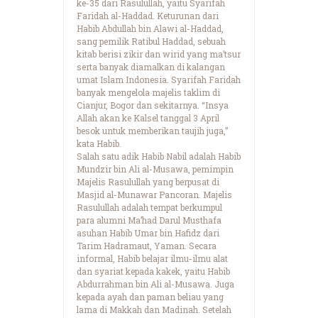
ke-35 dari Rasulullah, yaitu Syarifah
Faridah al-Haddad. Keturunan dari
Habib Abdullah bin Alawi al-Haddad,
sang pemilik Ratibul Haddad, sebuah
kitab berisi zikir dan wirid yang ma’tsur
serta banyak diamalkan di kalangan
umat Islam Indonesia. Syarifah Faridah
banyak mengelola majelis taklim di
Cianjur, Bogor dan sekitarnya. “Insya
Allah akan ke Kalsel tanggal 3 April
besok untuk memberikan taujih juga,”
kata Habib.
Salah satu adik Habib Nabil adalah Habib
Mundzir bin Ali al-Musawa, pemimpin
Majelis Rasulullah yang berpusat di
Masjid al-Munawar Pancoran. Majelis
Rasulullah adalah tempat berkumpul
para alumni Ma’had Darul Musthafa
asuhan Habib Umar bin Hafidz dari
Tarim Hadramaut, Yaman. Secara
informal, Habib belajar ilmu-ilmu alat
dan syariat kepada kakek, yaitu Habib
Abdurrahman bin Ali al-Musawa. Juga
kepada ayah dan paman beliau yang
lama di Makkah dan Madinah. Setelah