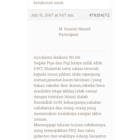
kerukunan umat.
July 31, 2007 at 9:07 am
#78254172
M. Isnaini Hamid
Participant
Assalamu`alaikum Wr.wb
Segala Puja dan Puji hanya milik Alloh
SWT, Sholawat serta salam tercurah
kepada insan pilihan idola sepanjang
zaman,panutan kaum beriman ( yang
bukan sekedar ikut-ikutan,sekedar baca
maulidan tetapi akhlaq tidak sesuai
dengan tuntutan Islam) dialah
Rasululloh SAW, keluarganya,sahabat-
sahabatnya dan orang-orang yang
meneruskan risalahnya sampai akhir
zaman.
Menanggapi tulisan-tu;isan sebelumnya,
yang memojokkan PKS dan calon
gubernur dan wakilnya Adang Darajatun