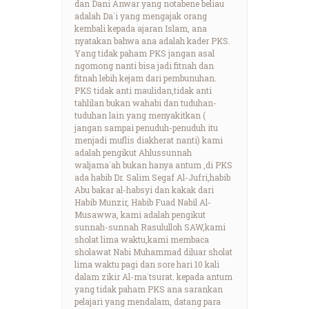
dan Dani Anwar yang notabene beliau
adalah Da`i yang mengajak orang
kembali kepada ajaran Islam, ana
nyatakan bahwa ana adalah kader PKS.
Yang tidak paham PKS jangan asal
ngomong nanti bisa jadi fitnah dan
fitnah lebih kejam dari pembunuhan.
PKS tidak anti maulidan,tidak anti
tahlilan bukan wahabi dan tuduhan-
tuduhan lain yang menyakitkan (
jangan sampai penuduh-penuduh itu
menjadi muflis diakherat nanti) kami
adalah pengikut Ahlussunnah
waljama`ah bukan hanya antum ,di PKS
ada habib Dr. Salim Segaf Al-Jufri,habib
Abu bakar al-habsyi dan kakak dari
Habib Munzir, Habib Fuad Nabil Al-
Musawwa, kami adalah pengikut
sunnah-sunnah Rasululloh SAW,kami
sholat lima waktu,kami membaca
sholawat Nabi Muhammad diluar sholat
lima waktu pagi dan sore hari 10 kali
dalam zikir Al-ma`tsurat. kepada antum
yang tidak paham PKS ana sarankan
pelajari yang mendalam, datang para