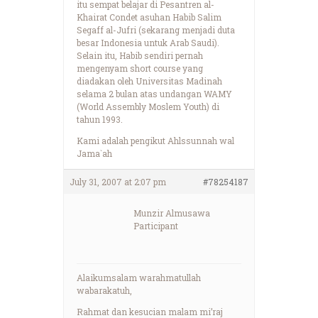
itu sempat belajar di Pesantren al-
Khairat Condet asuhan Habib Salim
Segaff al-Jufri (sekarang menjadi duta
besar Indonesia untuk Arab Saudi).
Selain itu, Habib sendiri pernah
mengenyam short course yang
diadakan oleh Universitas Madinah
selama 2 bulan atas undangan WAMY
(World Assembly Moslem Youth) di
tahun 1993.
Kami adalah pengikut Ahlssunnah wal
Jama`ah
July 31, 2007 at 2:07 pm
#78254187
Munzir Almusawa
Participant
Alaikumsalam warahmatullah
wabarakatuh,
Rahmat dan kesucian malam mi’raj