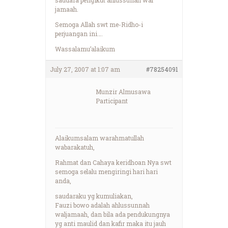
jamaah.
Semoga Allah swt me-Ridho-i
perjuangan ini….
Wassalamu’alaikum
July 27, 2007 at 1:07 am
#78254091
Munzir Almusawa
Participant
Alaikumsalam warahmatullah
wabarakatuh,
Rahmat dan Cahaya keridhoan Nya swt
semoga selalu mengiringi hari hari
anda,
saudaraku yg kumuliakan,
Fauzi bowo adalah ahlussunnah
waljamaah, dan bila ada pendukungnya
yg anti maulid dan kafir maka itu jauh