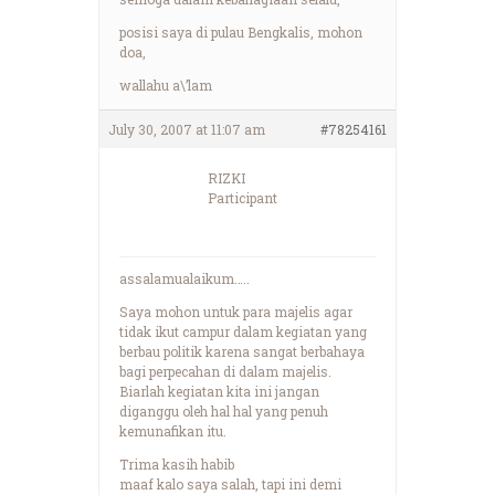
posisi saya di pulau Bengkalis, mohon
doa,
wallahu a\’lam
July 30, 2007 at 11:07 am
#78254161
RIZKI
Participant
assalamualaikum…..
Saya mohon untuk para majelis agar
tidak ikut campur dalam kegiatan yang
berbau politik karena sangat berbahaya
bagi perpecahan di dalam majelis.
Biarlah kegiatan kita ini jangan
diganggu oleh hal hal yang penuh
kemunafikan itu.
Trima kasih habib
maaf kalo saya salah, tapi ini demi