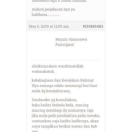
membenci dgn 4 imam mazhab..
mohon penjelasan nya ya
habibana…………….
May 6, 2009 at 12:05 am
#150889483
Munzir Almusawa
Participant
Alaikumsalam warahmatullah
wabarakatuh,
kebahagiaan dan Kesejukan Rahmat
Nya semoga selalu menaungi hari hari
anda dg kesejahteraan,
Saudaraku yg kumuliakan,
buku hadits berbeda beda, masing
masing membagi dg nomornya, tapi
jika anda perlu pembuktian pada mereka,
cantumkan saja hadits haditsnya, akan
saya tampilkan berikut matan dan Bab
nya.