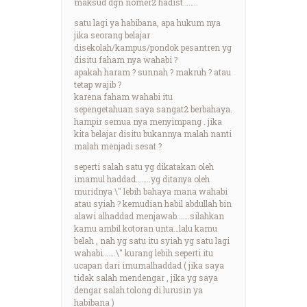
maksud dgn nomer2 hadist……..
satu lagi ya habibana, apa hukum nya
jika seorang belajar
disekolah/kampus/pondok pesantren yg
disitu faham nya wahabi ?
apakah haram ? sunnah ? makruh ? atau
tetap wajib ?
karena faham wahabi itu
sepengetahuan saya sangat2 berbahaya.
hampir semua nya menyimpang . jika
kita belajar disitu bukannya malah nanti
malah menjadi sesat ?
seperti salah satu yg dikatakan oleh
imamul haddad……..yg ditanya oleh
muridnya \" lebih bahaya mana wahabi
atau syiah ? kemudian habil abdullah bin
alawi alhaddad menjawab…….silahkan
kamu ambil kotoran unta…lalu kamu
belah , nah yg satu itu syiah yg satu lagi
wahabi…….\" kurang lebih seperti itu
ucapan dari imumalhaddad ( jika saya
tidak salah mendengar , jika yg saya
dengar salah tolong di lurusin ya
habibana )