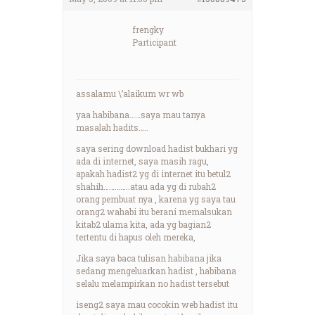
frengky
Participant
assalamu \’alaikum wr wb
yaa habibana……saya mau tanya
masalah hadits…..
saya sering download hadist bukhari yg
ada di internet, saya masih ragu,
apakah hadist2 yg di internet itu betul2
shahih…………..atau ada yg di rubah2
orang pembuat nya , karena yg saya tau
orang2 wahabi itu berani memalsukan
kitab2 ulama kita, ada yg bagian2
tertentu di hapus oleh mereka,
Jika saya baca tulisan habibana jika
sedang mengeluarkan hadist , habibana
selalu melampirkan no hadist tersebut
iseng2 saya mau cocokin web hadist itu