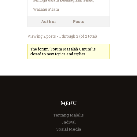
Wallahu a\’lam
Author
Posts
Viewing 2 posts - 1 through 2 (of 2 total)
The forum ‘Forum Masalah Umum’ is
closed to new topics and replies.
Menu
Tentang Majelis
Jadwal
Sosial Media