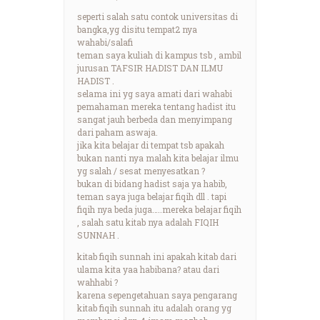
seperti salah satu contok universitas di
bangka,yg disitu tempat2 nya
wahabi/salafi
teman saya kuliah di kampus tsb , ambil
jurusan TAFSIR HADIST DAN ILMU
HADIST .
selama ini yg saya amati dari wahabi
pemahaman mereka tentang hadist itu
sangat jauh berbeda dan menyimpang
dari paham aswaja.
jika kita belajar di tempat tsb apakah
bukan nanti nya malah kita belajar ilmu
yg salah / sesat menyesatkan ?
bukan di bidang hadist saja ya habib,
teman saya juga belajar fiqih dll . tapi
fiqih nya beda juga…..mereka belajar fiqih
, salah satu kitab nya adalah FIQIH
SUNNAH .
kitab fiqih sunnah ini apakah kitab dari
ulama kita yaa habibana? atau dari
wahhabi ?
karena sepengetahuan saya pengarang
kitab fiqih sunnah itu adalah orang yg