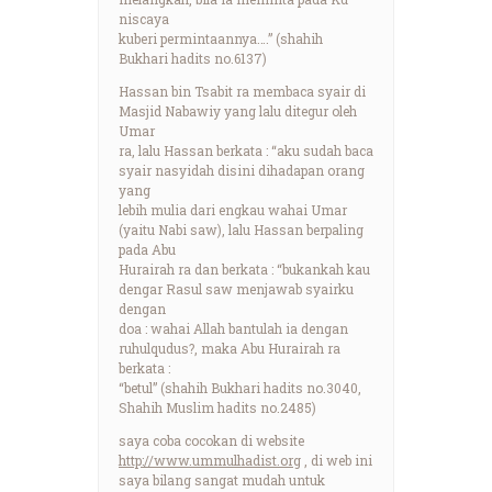
niscaya
kuberi permintaannya….” (shahih
Bukhari hadits no.6137)
Hassan bin Tsabit ra membaca syair di
Masjid Nabawiy yang lalu ditegur oleh
Umar
ra, lalu Hassan berkata : “aku sudah baca
syair nasyidah disini dihadapan orang
yang
lebih mulia dari engkau wahai Umar
(yaitu Nabi saw), lalu Hassan berpaling
pada Abu
Hurairah ra dan berkata : “bukankah kau
dengar Rasul saw menjawab syairku
dengan
doa : wahai Allah bantulah ia dengan
ruhulqudus?, maka Abu Hurairah ra
berkata :
“betul” (shahih Bukhari hadits no.3040,
Shahih Muslim hadits no.2485)
saya coba cocokan di website
http://www.ummulhadist.org
, di web ini
saya bilang sangat mudah untuk