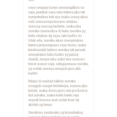
saya sengaja hanya menampilkan no
saja, padahal saya tahu bahwa jika tak
menyebutkan bab nya maka orang akan
sulit mencarinya karena cetakan
masing masing berbeda, maka jika
mereka memeriksa di buku mereka yg
beda cetakan dg saya, lalu hadits itu
tidak ada, mereka akan mengatakan
bahwa penyampaian saya dusta, maka
ketahuanlah bahwa mereka tak pernah
mengetahui buku hadits yg paling
shahih, hanya tahu nukil dan mencari
lewat nomor saja, sebagaimana mereka
yg sudah merasa menjadi para ahli
hadits.
belajar di ma;had taklim mereka
sungguh sangat berbahaya, namun jika
kuliah, maka disitu pasti ada pro kontra
thd mereka, maka boleh boleh saja
masuk kesana asal sudah kuat dg
akidah yg benar.
Demikian saudaraku yg kumuliakan,
semoga dalam kebahagiaan selalu,