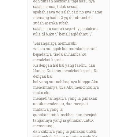
dgn tulisan habibana, tapi hasil nya
salah semua, tidak sesuai
apakah saya yg salah cari no nya ? atau
memang hadist2 yg di internet itu
sudah mereka rubah..
salah satu contoh seperti yg habibana
tulis di buku \" kenali aqidahmu \"
”Barangsiapa memusuhi
waliku sungguh kuumumkan perang
kepadanya, tiadalah hamba Ku
mendekat kepada
Ku dengan hal hal yang fardhu, dan
Hamba Ku terus mendekat kepada Ku
dengan hal
hal yang sunnah baginya hingga Aku
mencintainya, bila Aku mencintainya
maka aku
menjadi telinganya yang ia gunakan
untuk mendengar, dan menjadi
matanya yang ia
gunakan untuk melihat, dan menjadi
tangannya yang ia gunakan untuk
memerangi,
dan kakinya yang ia gunakan untuk
melangkah, bila ia meminta pada Ku