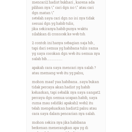
mencari2 hadist bukhari , karena ada
pilihan nya \" cari dgn no \" atau cari
dgn matan \"
setelah saya cari dgn no isi nya tidak
sesuai dgn yg habib tulis,
jika sekiranya habib punya waktu
silahkan di crosscek ke web tsb.
2 contoh ini hanya sebagian saja bib ,
tapi dari semua yg habibana tulis sama
yg saya cocokan dgn web itu semua nya
salah bib………………..
apakah cara saya mencari nya salah ?
atau memang web itu yg palsu,
mohon maaf yaa habibana…saya bukan
tidak percaya akan hadist yg habib
keluarkan, tapi sebalik nya saya sangat2
percaya dgn semua ucapan habib, saya
cuma mau selidiki apakah2 web2 itu
telah mengeluarkan hadist2 palsu atau
cara saya dalam pencarian nya salah.
mohon sekira nya jika habibana
berkenan menerangkan apa yg di