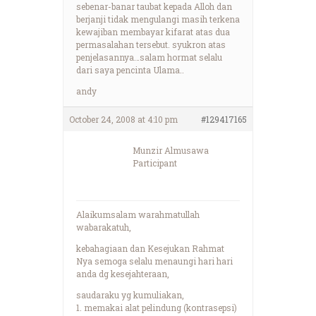
sebenar-banar taubat kepada Alloh dan
berjanji tidak mengulangi masih terkena
kewajiban membayar kifarat atas dua
permasalahan tersebut. syukron atas
penjelasannya…salam hormat selalu
dari saya pencinta Ulama..
andy
October 24, 2008 at 4:10 pm
#129417165
Munzir Almusawa
Participant
Alaikumsalam warahmatullah
wabarakatuh,
kebahagiaan dan Kesejukan Rahmat
Nya semoga selalu menaungi hari hari
anda dg kesejahteraan,
saudaraku yg kumuliakan,
1. memakai alat pelindung (kontrasepsi)