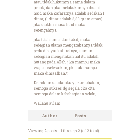
atau tidak hukumnya sama dalam
jimak, dan jika melakukannya disaat
haid maka kafaratnya adalah sedekah 1
dinar, (1 dinar adalah 3,88 gram emas).
jika diakhir masa haid maka
setengahnya.
jika telah lama, dan tobat, maka
sebagian ulama mengatakannya tidak
perlu dibayar kafaratnya, namun
sebagian mengatakan hal itu adalah
hutang pada Allah, jika mampu maka
wajib diselesaikan, jika tak mampu
maka dimaafkan.\’
Demikian saudaraku yg kumuliakan,
semoga sukses dg segala cita cita,
semoga dalam kebahagiaan selalu,
Wallahu a\’lam
Author
Posts
Viewing 2 posts - 1 through 2 (of 2 total)