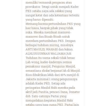
memiliki termasuk pengacau atau
provokator. Tetapi untuk menjadi Kader
PKS setahu saya ada seleksi yang
sangat ketat dan ada ketentuan tertentu
yang harus dipenuhi.
Memang karena pertumbuhan PKS yang
luar biasa, banyak pihak yang tidak
suka. Mereka membuat manuver-
manuver dan fitnah-fitnah untuk
meredam pertumbuhan PKS. Dengan
berbagai tuduhan miring, misalnya
ANTI MAULID, WAHABI dan bukan
ALHLUSSUNNAH WALJAMA\’AH.
Tuduhan itu sama sekali tidak benar.
Lah wong, kader-kadernya semua
pemakmur masjid, Pengurus Masjid,
senantiasa sholat berjama\’ah di Masjid.
Bisa dibuktikan lebih dari 60% mesjid di
Jakarta minimal 1 orang pengurusnya
adalah Kader PKS. Setiap ada
peringatan Maulid Nabi mereka pada
aktif jadi Panitia, pencari Dana, Donatur
dsb. Satu-satunya Partai yang
mengadakan kegiatan Maulid Nabi
setahu saya juga cuma PKS. Partai lain