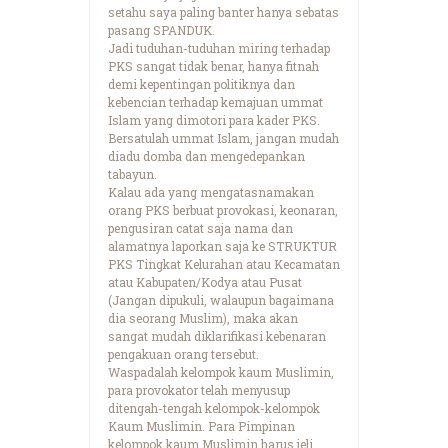
setahu saya paling banter hanya sebatas
pasang SPANDUK.
Jadi tuduhan-tuduhan miring terhadap
PKS sangat tidak benar, hanya fitnah
demi kepentingan politiknya dan
kebencian terhadap kemajuan ummat
Islam yang dimotori para kader PKS.
Bersatulah ummat Islam, jangan mudah
diadu domba dan mengedepankan
tabayun.
Kalau ada yang mengatasnamakan
orang PKS berbuat provokasi, keonaran,
pengusiran catat saja nama dan
alamatnya laporkan saja ke STRUKTUR
PKS Tingkat Kelurahan atau Kecamatan
atau Kabupaten/Kodya atau Pusat
(Jangan dipukuli, walaupun bagaimana
dia seorang Muslim), maka akan
sangat mudah diklarifikasi kebenaran
pengakuan orang tersebut.
Waspadalah kelompok kaum Muslimin,
para provokator telah menyusup
ditengah-tengah kelompok-kelompok
Kaum Muslimin. Para Pimpinan
kelompok kaum Muslimin harus jeli