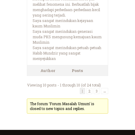
melihat fenomena ini. Berbuatlah bijak
menghadapi perbedaan-perbedaan kecil
yang sering terjadi.
Saya sangat merindukan kejayaan
kaum Muslimin
Saya sangat merindukan generasi
muda PKS mengusung kemajuan kaum
Muslimin
Saya sangat merindukan petuah-petuah
Habib Mundzir yang sangat
menyejukkan
Author
Posts
Viewing 10 posts - 1 through 10 (of 24 total)
1
2
3
→
The forum ‘Forum Masalah Umum’ is
closed to new topics and replies.