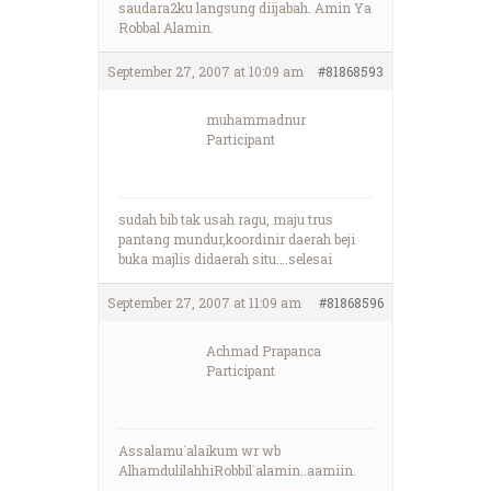
saudara2ku langsung diijabah. Amin Ya
Robbal Alamin.
September 27, 2007 at 10:09 am
#81868593
muhammadnur
Participant
sudah bib tak usah ragu, maju trus
pantang mundur,koordinir daerah beji
buka majlis didaerah situ….selesai
September 27, 2007 at 11:09 am
#81868596
Achmad Prapanca
Participant
Assalamu`alaikum wr wb
AlhamdulilahhiRobbil`alamin..aamiin.