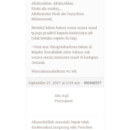
AllohuAkbar..AllohuAkbar..
Sholu ala nnabiy,,,,
Allohumma Sholi ala Sayyidina
Muhammad,
Mudah2 beliau bukan cuma minta maaf
tp juga proaktif kepada kader2nya utk
tidak berlaku seperti itu lagi..
~Usul ana: Harap kehadiran beliau di
Majelis Rosullallah mlm Selasa ,tuk
secara resmi meminta maaf di hadapan
Jemaah..
Wassalamualaikum wr wb.
September 27, 2007 at 11:09 am
#81868597
Abu Aqil
Participant
Alhamdulillah masalah Depok telah
diselesaikan langsung oleh Presiden