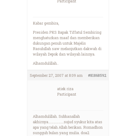
Participant
Kabar gembira,
Presiden PKS Bapak Tiffatul Sembiring
menghaturkan maaf dan memberikan
dukungan penuh untuk Majelis
Rasulullah saw melanjutkan dakwah di
wilayah Depok dan wilayah lainnya.
Alhamdulillah..
September 27, 2007 at 8:09 am
#81868592
atiek riza
Participant
Alhamdulillah. Subhanallah
akhirnya……………….sujud syukur kita atas
apa yang telah Allah berikan. Romadhon
sungguh bulan yang mulia. doa2