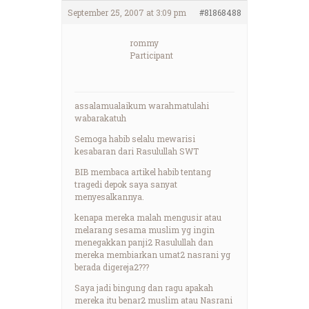
September 25, 2007 at 3:09 pm
#81868488
rommy
Participant
assalamualaikum warahmatulahi
wabarakatuh
Semoga habib selalu mewarisi
kesabaran dari Rasulullah SWT
BIB membaca artikel habib tentang
tragedi depok saya sanyat
menyesalkannya.
kenapa mereka malah mengusir atau
melarang sesama muslim yg ingin
menegakkan panji2 Rasulullah dan
mereka membiarkan umat2 nasrani yg
berada digereja2???
Saya jadi bingung dan ragu apakah
mereka itu benar2 muslim atau Nasrani