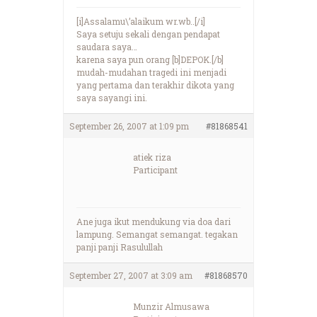
[i]Assalamu\’alaikum wr.wb..[/i]
Saya setuju sekali dengan pendapat
saudara saya…
karena saya pun orang [b]DEPOK.[/b]
mudah-mudahan tragedi ini menjadi
yang pertama dan terakhir dikota yang
saya sayangi ini.
September 26, 2007 at 1:09 pm
#81868541
atiek riza
Participant
Ane juga ikut mendukung via doa dari
lampung. Semangat semangat. tegakan
panji panji Rasulullah
September 27, 2007 at 3:09 am
#81868570
Munzir Almusawa