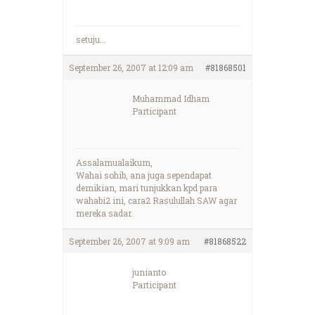
setuju…
September 26, 2007 at 12:09 am
#81868501
Muhammad Idham
Participant
Assalamualaikum,
Wahai sohib, ana juga sependapat
demikian, mari tunjukkan kpd para
wahabi2 ini, cara2 Rasulullah SAW agar
mereka sadar.
September 26, 2007 at 9:09 am
#81868522
junianto
Participant