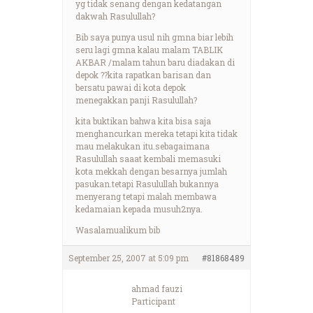
yg tidak senang dengan kedatangan
dakwah Rasulullah?
Bib saya punya usul nih gmna biar lebih
seru lagi gmna kalau malam TABLIK
AKBAR /malam tahun baru diadakan di
depok ??kita rapatkan barisan dan
bersatu pawai di kota depok
menegakkan panji Rasulullah?
kita buktikan bahwa kita bisa saja
menghancurkan mereka tetapi kita tidak
mau melakukan itu.sebagaimana
Rasulullah saaat kembali memasuki
kota mekkah dengan besarnya jumlah
pasukan.tetapi Rasulullah bukannya
menyerang tetapi malah membawa
kedamaian kepada musuh2nya.
Wasalamualikum bib
September 25, 2007 at 5:09 pm
#81868489
ahmad fauzi
Participant