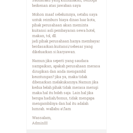
berkenan atas jawaban saya
Mohon maaf sebelumnya, setahu saya
untuk reimburs biaya dinas luar kota,
pihak perusahaan akan meminta
kuitansi asli pembayaran sewa hotel,
makan, tol, dll.
jadi pihak perusahaan hanya membayar
berdasarkan kuitansi/sebesar yang
dikeluarkan si karyawan.
Namun jika seperti yang saudara
sampaikan, apakah perusahaan merasa
dirugikan dan anda mengambil
keuntungan? jika ya, maka tidak
dibenarkan melakukannya.Namun jika
kedua belah pihak tidak merasa merugi
maka hal itu boleh saja. Lain hal jika
berupa hadiah/bonus, tidak mengapa
mengambilnya dan hal itu adalah
lumrah. wallahu a\’lam
Wassalam,
AdminIII