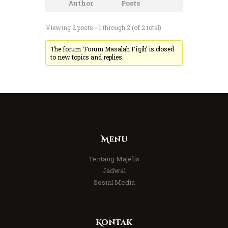
Author
Posts
Viewing 2 posts - 1 through 2 (of 2 total)
The forum ‘Forum Masalah Fiqih’ is closed
to new topics and replies.
Menu
Tentang Majelis
Jadwal
Sosial Media
Kontak