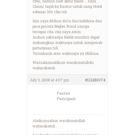
ribu), namun saat akhir bulan … saya
Claim/ tagih ke Kantor untuk uang Hotel
sebesar 300 ribu tsb.
dan saya Mohon do\’a dari habibina dan
para pecinta Majles Rosul smoga
tercapai cita-cita saya.amin
mohon sekiranya Habib mundzir dapat
meluangkan waktunya untuk menjawab
pertanyaan tsb.
Terimkasih atas waktunya ya Hbibina..
Wassalamualikum warahmatullohi
wabarokatuh
July 3, 2008 at 4:07 pm
#112280374
Fauzan
Participant
Alaikumsalam warahmatullah
wabarakatuh
Saudaraku yang kumuliakan, semoga