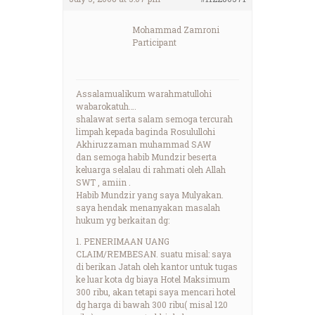
Mohammad Zamroni
Participant
Assalamualikum warahmatullohi
wabarokatuh….
shalawat serta salam semoga tercurah
limpah kepada baginda Rosulullohi
Akhiruzzaman muhammad SAW
dan semoga habib Mundzir beserta
keluarga selalau di rahmati oleh Allah
SWT , amiin .
Habib Mundzir yang saya Mulyakan.
saya hendak menanyakan masalah
hukum yg berkaitan dg:
1. PENERIMAAN UANG
CLAIM/REMBESAN. suatu misal: saya
di berikan Jatah oleh kantor untuk tugas
ke luar kota dg biaya Hotel Maksimum
300 ribu, akan tetapi saya mencari hotel
dg harga di bawah 300 ribu( misal 120