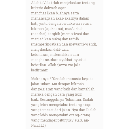
Allah ta\’ala telah menjelaskan tentang
kriteria dakwah agar
menghasilkan buahnya serta
menancapkan akar-akarnya dalam
hati, yaitu dengan berdakwah secara
hikmah (bijaksana), mau\’izhah
(nasehat), targhib (memotivasi dan
menjadikan suka) dan tarhib
(memperingatkan dan mewanti-wanti),
menjelaskan dalil-dalil
kebenaran, melemahkan dan
menghancurkan syubhat-syubhat
kebatilan. Allah \’azza wa jalla
berfirman:
Maknanya: \"Serulah manusia kepada
jalan Tuhan-Mu dengan hikmah
dan pelajaran yang baik dan bantahlah
mereka dengan cara yang lebih
baik. Sesungguhnya Tuhanmu, Dialah
yang lebih mengetahui tentang siapa
yang tersesat dari jalan-Nya dan Dialah
yang lebih mengetahui orang-orang
yang mendapat petunjuk\" (Q.S. an-
Nahl:125)