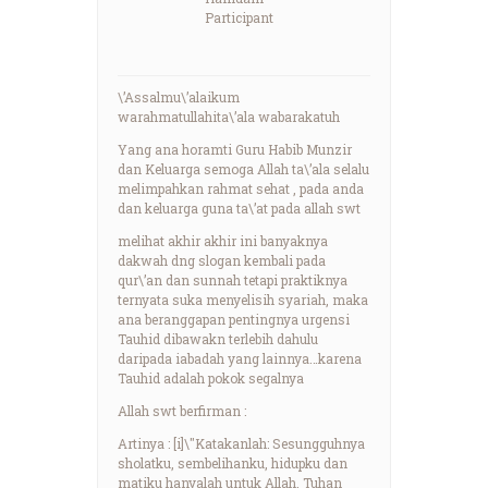
Participant
\’Assalmu\’alaikum
warahmatullahita\’ala wabarakatuh
Yang ana horamti Guru Habib Munzir
dan Keluarga semoga Allah ta\’ala selalu
melimpahkan rahmat sehat , pada anda
dan keluarga guna ta\’at pada allah swt
melihat akhir akhir ini banyaknya
dakwah dng slogan kembali pada
qur\’an dan sunnah tetapi praktiknya
ternyata suka menyelisih syariah, maka
ana beranggapan pentingnya urgensi
Tauhid dibawakn terlebih dahulu
daripada iabadah yang lainnya…karena
Tauhid adalah pokok segalnya
Allah swt berfirman :
Artinya : [i]\"Katakanlah: Sesungguhnya
sholatku, sembelihanku, hidupku dan
matiku hanyalah untuk Allah, Tuhan