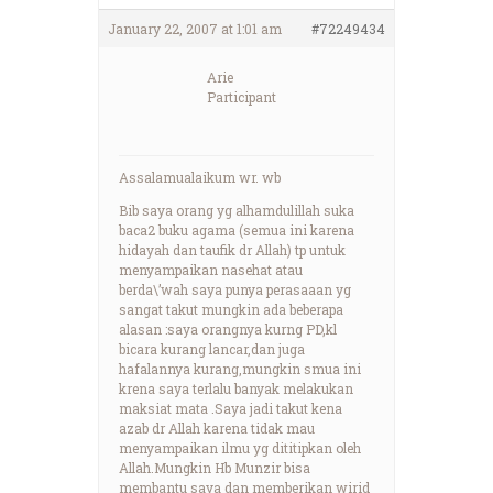
January 22, 2007 at 1:01 am
#72249434
Arie
Participant
Assalamualaikum wr. wb
Bib saya orang yg alhamdulillah suka
baca2 buku agama (semua ini karena
hidayah dan taufik dr Allah) tp untuk
menyampaikan nasehat atau
berda\’wah saya punya perasaaan yg
sangat takut mungkin ada beberapa
alasan :saya orangnya kurng PD,kl
bicara kurang lancar,dan juga
hafalannya kurang,mungkin smua ini
krena saya terlalu banyak melakukan
maksiat mata .Saya jadi takut kena
azab dr Allah karena tidak mau
menyampaikan ilmu yg dititipkan oleh
Allah.Mungkin Hb Munzir bisa
membantu saya dan memberikan wirid