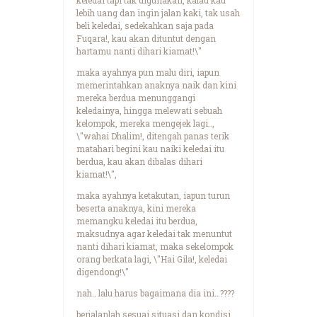
lebih uang dan ingin jalan kaki, tak usah
beli keledai, sedekahkan saja pada
Fuqara!, kau akan dituntut dengan
hartamu nanti dihari kiamat!\"
maka ayahnya pun malu diri, iapun
memerintahkan anaknya naik dan kini
mereka berdua menunggangi
keledainya, hingga melewati sebuah
kelompok, mereka mengejek lagi..,
\"wahai Dhalim!, ditengah panas terik
matahari begini kau naiki keledai itu
berdua, kau akan dibalas dihari
kiamat!\",
maka ayahnya ketakutan, iapun turun
beserta anaknya, kini mereka
memangku keledai itu berdua,
maksudnya agar keledai tak menuntut
nanti dihari kiamat, maka sekelompok
orang berkata lagi, \"Hai Gila!, keledai
digendong!\"
nah.. lalu harus bagaimana dia ini…????
berjalanlah sesuai situasi dan kondisi,