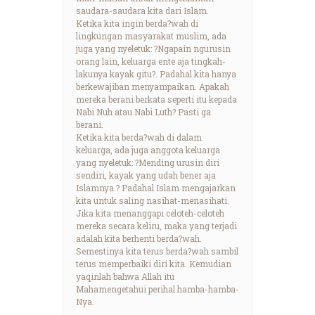
saudara-saudara kita dari Islam.
Ketika kita ingin berda?wah di
lingkungan masyarakat muslim, ada
juga yang nyeletuk: ?Ngapain ngurusin
orang lain, keluarga ente aja tingkah-
lakunya kayak gitu?. Padahal kita hanya
berkewajiban menyampaikan. Apakah
mereka berani berkata seperti itu kepada
Nabi Nuh atau Nabi Luth? Pasti ga
berani.
Ketika kita berda?wah di dalam
keluarga, ada juga anggota keluarga
yang nyeletuk: ?Mending urusin diri
sendiri, kayak yang udah bener aja
Islamnya.? Padahal Islam mengajarkan
kita untuk saling nasihat-menasihati.
Jika kita menanggapi celoteh-celoteh
mereka secara keliru, maka yang terjadi
adalah kita berhenti berda?wah.
Semestinya kita terus berda?wah sambil
terus memperbaiki diri kita. Kemudian
yaqinlah bahwa Allah itu
Mahamengetahui perihal hamba-hamba-
Nya.