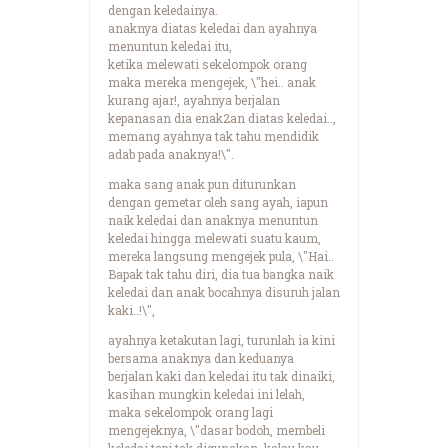
dengan keledainya.
anaknya diatas keledai dan ayahnya
menuntun keledai itu,
ketika melewati sekelompok orang
maka mereka mengejek, \"hei.. anak
kurang ajar!, ayahnya berjalan
kepanasan dia enak2an diatas keledai..,
memang ayahnya tak tahu mendidik
adab pada anaknya!\".
maka sang anak pun diturunkan
dengan gemetar oleh sang ayah, iapun
naik keledai dan anaknya menuntun
keledai hingga melewati suatu kaum,
mereka langsung mengejek pula, \"Hai..
Bapak tak tahu diri, dia tua bangka naik
keledai dan anak bocahnya disuruh jalan
kaki..!\",
ayahnya ketakutan lagi, turunlah ia kini
bersama anaknya dan keduanya
berjalan kaki dan keledai itu tak dinaiki,
kasihan mungkin keledai ini lelah,
maka sekelompok orang lagi
mengejeknya, \"dasar bodoh, membeli
keledai tapi tak digunakan, kalau kau