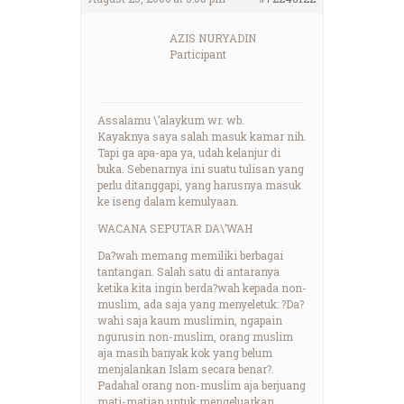
AZIS NURYADIN
Participant
Assalamu \’alaykum wr. wb.
Kayaknya saya salah masuk kamar nih.
Tapi ga apa-apa ya, udah kelanjur di
buka. Sebenarnya ini suatu tulisan yang
perlu ditanggapi, yang harusnya masuk
ke iseng dalam kemulyaan.
WACANA SEPUTAR DA\’WAH
Da?wah memang memiliki berbagai
tantangan. Salah satu di antaranya
ketika kita ingin berda?wah kepada non-
muslim, ada saja yang menyeletuk: ?Da?
wahi saja kaum muslimin, ngapain
ngurusin non-muslim, orang muslim
aja masih banyak kok yang belum
menjalankan Islam secara benar?.
Padahal orang non-muslim aja berjuang
mati-matian untuk mengeluarkan