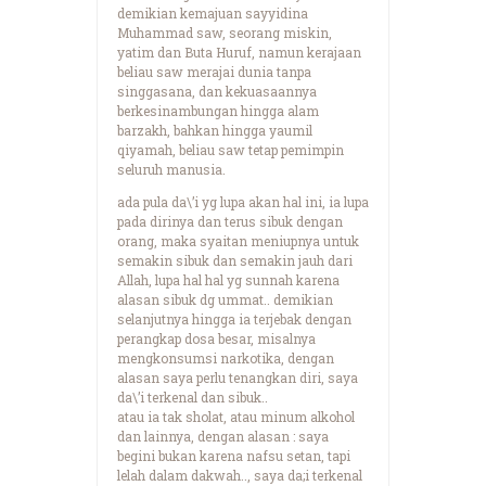
demikian kemajuan sayyidina
Muhammad saw, seorang miskin,
yatim dan Buta Huruf, namun kerajaan
beliau saw merajai dunia tanpa
singgasana, dan kekuasaannya
berkesinambungan hingga alam
barzakh, bahkan hingga yaumil
qiyamah, beliau saw tetap pemimpin
seluruh manusia.
ada pula da\’i yg lupa akan hal ini, ia lupa
pada dirinya dan terus sibuk dengan
orang, maka syaitan meniupnya untuk
semakin sibuk dan semakin jauh dari
Allah, lupa hal hal yg sunnah karena
alasan sibuk dg ummat.. demikian
selanjutnya hingga ia terjebak dengan
perangkap dosa besar, misalnya
mengkonsumsi narkotika, dengan
alasan saya perlu tenangkan diri, saya
da\’i terkenal dan sibuk..
atau ia tak sholat, atau minum alkohol
dan lainnya, dengan alasan : saya
begini bukan karena nafsu setan, tapi
lelah dalam dakwah.., saya da;i terkenal