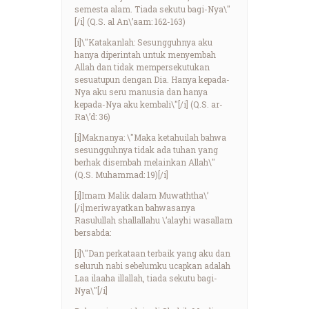
semesta alam. Tiada sekutu bagi-Nya\"
[/i] (Q.S. al An\’aam: 162-163)
[i]\"Katakanlah: Sesungguhnya aku
hanya diperintah untuk menyembah
Allah dan tidak mempersekutukan
sesuatupun dengan Dia. Hanya kepada-
Nya aku seru manusia dan hanya
kepada-Nya aku kembali\"[/i] (Q.S. ar-
Ra\’d: 36)
[i]Maknanya: \"Maka ketahuilah bahwa
sesungguhnya tidak ada tuhan yang
berhak disembah melainkan Allah\"
(Q.S. Muhammad: 19)[/i]
[i]Imam Malik dalam Muwaththa\’
[/i]meriwayatkan bahwasanya
Rasulullah shallallahu \’alayhi wasallam
bersabda:
[i]\"Dan perkataan terbaik yang aku dan
seluruh nabi sebelumku ucapkan adalah
Laa ilaaha illallah, tiada sekutu bagi-
Nya\"[/i]