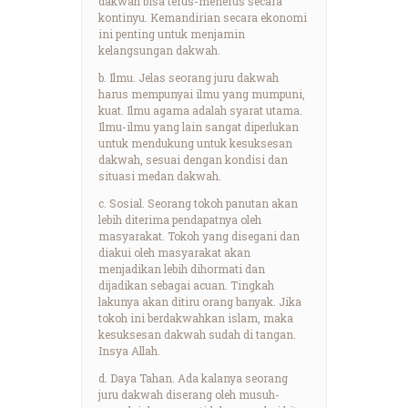
dakwah bisa terus-menerus secara
kontinyu. Kemandirian secara ekonomi
ini penting untuk menjamin
kelangsungan dakwah.
b. Ilmu. Jelas seorang juru dakwah
harus mempunyai ilmu yang mumpuni,
kuat. Ilmu agama adalah syarat utama.
Ilmu-ilmu yang lain sangat diperlukan
untuk mendukung untuk kesuksesan
dakwah, sesuai dengan kondisi dan
situasi medan dakwah.
c. Sosial. Seorang tokoh panutan akan
lebih diterima pendapatnya oleh
masyarakat. Tokoh yang disegani dan
diakui oleh masyarakat akan
menjadikan lebih dihormati dan
dijadikan sebagai acuan. Tingkah
lakunya akan ditiru orang banyak. Jika
tokoh ini berdakwahkan islam, maka
kesuksesan dakwah sudah di tangan.
Insya Allah.
d. Daya Tahan. Ada kalanya seorang
juru dakwah diserang oleh musuh-