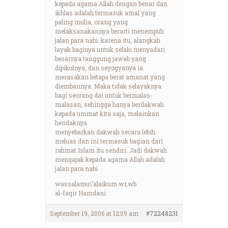
kepada agama Allah dengan benar dan
ikhlas adalah termasuk amal yang
paling mulia, orang yang
melaksanakannya berarti menempuh
jalan para nabi. karena itu, alangkah
layak baginya untuk selalu menyadari
besarnya tanggung jawab yang
dipikulnya, dan seyogyanya ia
merasakan betapa berat amanat yang
diembannya. Maka tidak selayaknya
bagi seorang dai untuk bermalas-
malasan, sehingga hanya berdakwah
kepada ummat kita saja, melainkan
hendaknya
menyebarkan dakwah secara lebih
meluas dan ini termasuk bagian dari
rahmat Islam itu sendiri. Jadi dakwah
mengajak kepada agama Allah adalah
jalan para nabi
wassalamu\’alaikum wr,wb
al-faqir Hamdani
September 19, 2006 at 12:09 am
#72248231