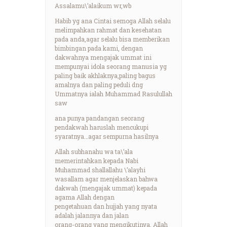
Assalamu\’alaikum wr,wb
Habib yg ana Cintai semoga Allah selalu
melimpahkan rahmat dan kesehatan
pada anda,agar selalu bisa memberikan
bimbingan pada kami, dengan
dakwahnya mengajak ummat ini
mempunyai idola seorang manusia yg
paling baik akhlaknya,paling bagus
amalnya dan paling peduli dng
Ummatnya ialah Muhammad Rasulullah
saw
ana punya pandangan seorang
pendakwah haruslah mencukupi
syaratnya…agar sempurna hasilnya
Allah subhanahu wa ta\’ala
memerintahkan kepada Nabi
Muhammad shallallahu \’alayhi
wasallam agar menjelaskan bahwa
dakwah (mengajak ummat) kepada
agama Allah dengan
pengetahuan dan hujjah yang nyata
adalah jalannya dan jalan
orang-orang yang mengikutinya, Allah