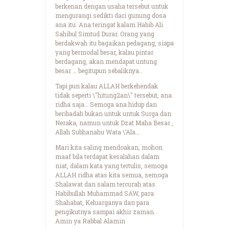
berkenan dengan usaha tersebut untuk
mengurangi sedikti dari gunung dosa
ana itu. Ana teringat kalam Habib Ali
Sahibul Simtud Durar. Orang yang
berdakwah itu bagaikan pedagang, siapa
yang bermodal besar, kalau pintar
berdagang, akan mendapat untung
besar … begitupun sebaliknya..
Tapi pun kalau ALLAH berkehendak
tidak seperti \"hitung2an\" tersebut, ana
ridha saja… Semoga ana hidup dan
beribadah bukan untuk untuk Surga dan
Neraka, namun untuk Dzat Maha Besar ,
Allah Subhanahu Wata \’Ala…
Mari kita saling mendoakan, mohon
maaf bila terdapat kesalahan dalam
niat, dalam kata yang tertulis, semoga
ALLAH ridha atas kita semua, semoga
Shalawat dan salam tercurah atas
Habibullah Muhammad SAW, para
Shahabat, Keluarganya dan para
pengikutnya sampai akhir zaman..
Amin ya Rabbal Alamin