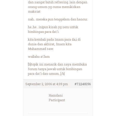
dan sangat butuh refresing. lain dengan
orang umum yg cuma memikirkan
maksiat
nah.. mereka pun tenggelam dan hancur.
he..he.. inipun kisah yg seru untuk
bimbingan para da\’i.
kita kembali pada Imam para da;i di
dunia dan akhirat, Imam kita
Muhammad saw.
wallahu a\’lam
[b]topik ini menarik dan saya membuka
forum tanya jawab untuk bimbingan
para da\’i dan umum..[/b]
September 2, 2006 at 4:09 pm
#72248156
Hamdani
Participant