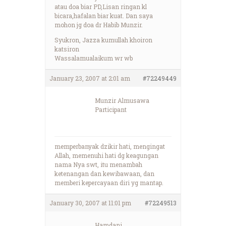
atau doa biar PD,Lisan ringan kl
bicara,hafalan biar kuat. Dan saya
mohon jg doa dr Habib Munzir.
Syukron, Jazza kumullah khoiron
katsiron
Wassalamualaikum wr wb
January 23, 2007 at 2:01 am
#72249449
Munzir Almusawa
Participant
memperbanyak dzikir hati, mengingat
Allah, memenuhi hati dg keagungan
nama Nya swt, itu menambah
ketenangan dan kewibawaan, dan
memberi kepercayaan diri yg mantap.
January 30, 2007 at 11:01 pm
#72249513
Hamdani