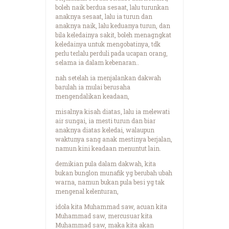
boleh naik berdua sesaat, lalu turunkan
anaknya sesaat, lalu ia turun dan
anaknya naik, lalu keduanya turun, dan
bila keledainya sakit, boleh menagngkat
keledainya untuk mengobatinya, tdk
perlu terlalu perduli pada ucapan orang,
selama ia dalam kebenaran..
nah setelah ia menjalankan dakwah
barulah ia mulai berusaha
mengendalikan keadaan,
misalnya kisah diatas, lalu ia melewati
air sungai, ia mesti turun dan biar
anaknya diatas keledai, walaupun
waktunya sang anak mestinya berjalan,
namun kini keadaan menuntut lain.
demikian pula dalam dakwah, kita
bukan bunglon munafik yg berubah ubah
warna, namun bukan pula besi yg tak
mengenal kelenturan,
idola kita Muhammad saw, acuan kita
Muhammad saw, mercusuar kita
Muhammad saw, maka kita akan