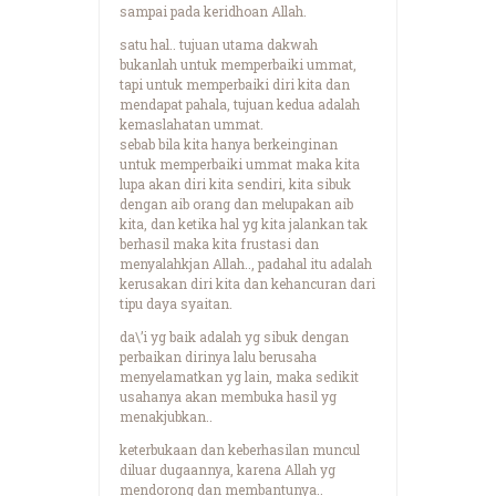
sampai pada keridhoan Allah.
satu hal.. tujuan utama dakwah
bukanlah untuk memperbaiki ummat,
tapi untuk memperbaiki diri kita dan
mendapat pahala, tujuan kedua adalah
kemaslahatan ummat.
sebab bila kita hanya berkeinginan
untuk memperbaiki ummat maka kita
lupa akan diri kita sendiri, kita sibuk
dengan aib orang dan melupakan aib
kita, dan ketika hal yg kita jalankan tak
berhasil maka kita frustasi dan
menyalahkjan Allah.., padahal itu adalah
kerusakan diri kita dan kehancuran dari
tipu daya syaitan.
da\’i yg baik adalah yg sibuk dengan
perbaikan dirinya lalu berusaha
menyelamatkan yg lain, maka sedikit
usahanya akan membuka hasil yg
menakjubkan..
keterbukaan dan keberhasilan muncul
diluar dugaannya, karena Allah yg
mendorong dan membantunya..