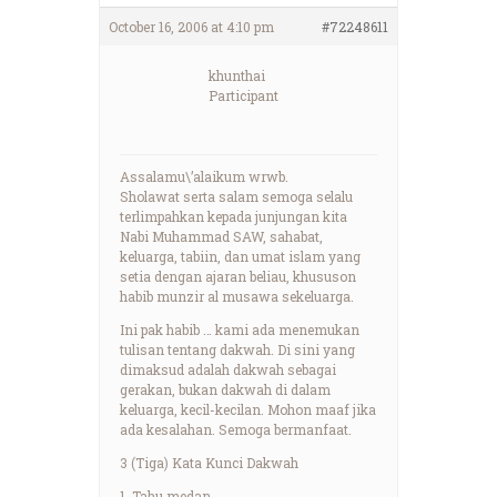
October 16, 2006 at 4:10 pm
#72248611
khunthai
Participant
Assalamu\’alaikum wrwb.
Sholawat serta salam semoga selalu
terlimpahkan kepada junjungan kita
Nabi Muhammad SAW, sahabat,
keluarga, tabiin, dan umat islam yang
setia dengan ajaran beliau, khususon
habib munzir al musawa sekeluarga.
Ini pak habib … kami ada menemukan
tulisan tentang dakwah. Di sini yang
dimaksud adalah dakwah sebagai
gerakan, bukan dakwah di dalam
keluarga, kecil-kecilan. Mohon maaf jika
ada kesalahan. Semoga bermanfaat.
3 (Tiga) Kata Kunci Dakwah
1. Tahu medan