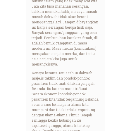
musuh islam yang tidak menyukai kita.
Jika kita bisa menahan serangan,
bahkan memukul balik, niscaya musuh-
musuh dakwah tidak akan berani
mengganggu lagi. Jangan dibayangkan
ini hanya serangan berupa fisik saja.
Banyak serangan/gangguan yang bisa
terjadi. Pembunuhan karakter, fitnah, dll,
adalah bentuk gangguan di masa
modern ini. Mass media (komunikasi)
merupakan senjata mereka, dan tentu
saja senjata kita juga untuk
menangkisnya.
Kenapa beratus-ratus tahun dakwah
majelis taklim dan pondok-pondok
pesantren tidak mati ditekan penjajah
Belanda. Itu karena mandiri/kuat.
Secara ekonomi pondok-pondok
pesantren kita tidak tergantung Belanda,
secara ilmu beliau para ulama kita
mumpuni dan tidak terlalu tergantung
dengan ulama-ulama Timur Tengah
sehingga ketika hubungan itu
diputus/diganggu, ulama kita tetap
eksis. Demikian juga dengan