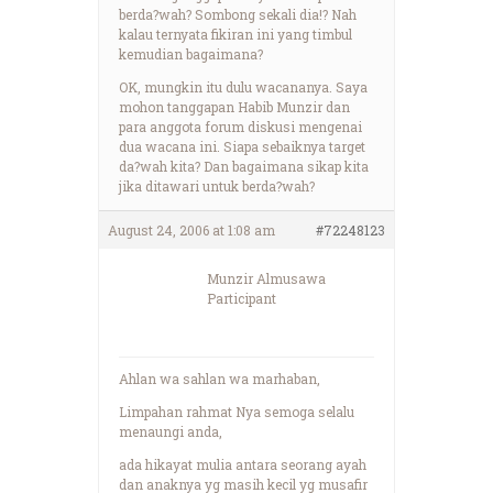
berda?wah? Sombong sekali dia!? Nah
kalau ternyata fikiran ini yang timbul
kemudian bagaimana?
OK, mungkin itu dulu wacananya. Saya
mohon tanggapan Habib Munzir dan
para anggota forum diskusi mengenai
dua wacana ini. Siapa sebaiknya target
da?wah kita? Dan bagaimana sikap kita
jika ditawari untuk berda?wah?
August 24, 2006 at 1:08 am
#72248123
Munzir Almusawa
Participant
Ahlan wa sahlan wa marhaban,
Limpahan rahmat Nya semoga selalu
menaungi anda,
ada hikayat mulia antara seorang ayah
dan anaknya yg masih kecil yg musafir