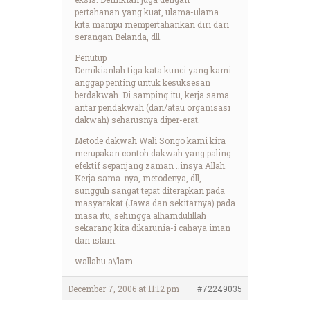
pertahanan yang kuat, ulama-ulama
kita mampu mempertahankan diri dari
serangan Belanda, dll.
Penutup
Demikianlah tiga kata kunci yang kami
anggap penting untuk kesuksesan
berdakwah. Di samping itu, kerja sama
antar pendakwah (dan/atau organisasi
dakwah) seharusnya diper-erat.
Metode dakwah Wali Songo kami kira
merupakan contoh dakwah yang paling
efektif sepanjang zaman ..insya Allah.
Kerja sama-nya, metodenya, dll,
sungguh sangat tepat diterapkan pada
masyarakat (Jawa dan sekitarnya) pada
masa itu, sehingga alhamdulillah
sekarang kita dikarunia-i cahaya iman
dan islam.
wallahu a\’lam.
December 7, 2006 at 11:12 pm
#72249035