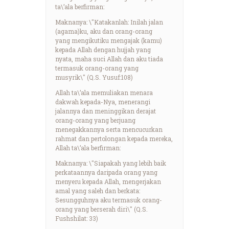
ta\’ala berfirman:
Maknanya: \"Katakanlah: Inilah jalan
(agama)ku, aku dan orang-orang
yang mengikutiku mengajak (kamu)
kepada Allah dengan hujjah yang
nyata, maha suci Allah dan aku tiada
termasuk orang-orang yang
musyrik\" (Q.S. Yusuf:108)
Allah ta\’ala memuliakan menara
dakwah kepada-Nya, menerangi
jalannya dan meninggikan derajat
orang-orang yang berjuang
menegakkannya serta mencucurkan
rahmat dan pertolongan kepada mereka,
Allah ta\’ala berfirman:
Maknanya: \"Siapakah yang lebih baik
perkataannya daripada orang yang
menyeru kepada Allah, mengerjakan
amal yang saleh dan berkata:
Sesungguhnya aku termasuk orang-
orang yang berserah diri\" (Q.S.
Fushshilat: 33)