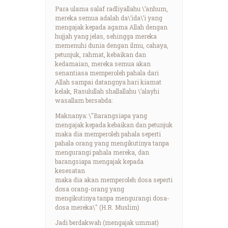
Para ulama salaf radliyallahu \’anhum,
mereka semua adalah da\’ida\’i yang
mengajak kepada agama Allah dengan
hujjah yang jelas, sehingga mereka
memenuhi dunia dengan ilmu, cahaya,
petunjuk, rahmat, kebaikan dan
kedamaian, mereka semua akan
senantiasa memperoleh pahala dari
Allah sampai datangnya hari kiamat
kelak, Rasulullah shallallahu \’alayhi
wasallam bersabda:
Maknanya: \"Barangsiapa yang
mengajak kepada kebaikan dan petunjuk
maka dia memperoleh pahala seperti
pahala orang yang mengikutinya tanpa
mengurangi pahala mereka, dan
barangsiapa mengajak kepada
kesesatan
maka dia akan memperoleh dosa seperti
dosa orang-orang yang
mengikutinya tanpa mengurangi dosa-
dosa mereka\" (H.R. Muslim)
Jadi berdakwah (mengajak ummat)