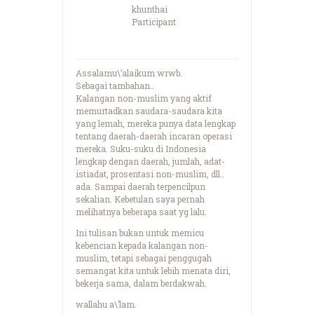
khunthai
Participant
Assalamu\’alaikum wrwb.
Sebagai tambahan..
Kalangan non-muslim yang aktif
memurtadkan saudara-saudara kita
yang lemah, mereka punya data lengkap
tentang daerah-daerah incaran operasi
mereka. Suku-suku di Indonesia
lengkap dengan daerah, jumlah, adat-
istiadat, prosentasi non-muslim, dll..
ada. Sampai daerah terpencilpun
sekalian. Kebetulan saya pernah
melihatnya beberapa saat yg lalu.
Ini tulisan bukan untuk memicu
kebencian kepada kalangan non-
muslim, tetapi sebagai penggugah
semangat kita untuk lebih menata diri,
bekerja sama, dalam berdakwah.
wallahu a\’lam.