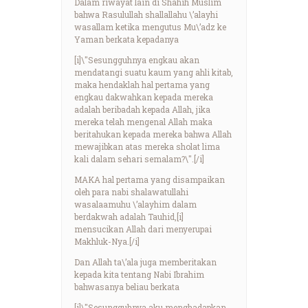
Dalam riwayat lain di Shahih Muslim
bahwa Rasulullah shallallahu \’alayhi
wasallam ketika mengutus Mu\’adz ke
Yaman berkata kepadanya
[i]\"Sesungguhnya engkau akan
mendatangi suatu kaum yang ahli kitab,
maka hendaklah hal pertama yang
engkau dakwahkan kepada mereka
adalah beribadah kepada Allah, jika
mereka telah mengenal Allah maka
beritahukan kepada mereka bahwa Allah
mewajibkan atas mereka sholat lima
kali dalam sehari semalam?\".[/i]
MAKA hal pertama yang disampaikan
oleh para nabi shalawatullahi
wasalaamuhu \’alayhim dalam
berdakwah adalah Tauhid,[i]
mensucikan Allah dari menyerupai
Makhluk-Nya.[/i]
Dan Allah ta\’ala juga memberitakan
kepada kita tentang Nabi Ibrahim
bahwasanya beliau berkata
[i]\"Sesungguhnya aku menghadapkan