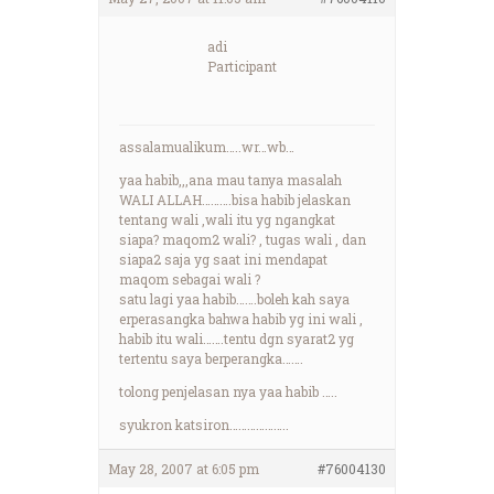
adi
Participant
assalamualikum…..wr…wb…
yaa habib,,,ana mau tanya masalah
WALI ALLAH……….bisa habib jelaskan
tentang wali ,wali itu yg ngangkat
siapa? maqom2 wali? , tugas wali , dan
siapa2 saja yg saat ini mendapat
maqom sebagai wali ?
satu lagi yaa habib…….boleh kah saya
erperasangka bahwa habib yg ini wali ,
habib itu wali…….tentu dgn syarat2 yg
tertentu saya berperangka…….
tolong penjelasan nya yaa habib …..
syukron katsiron………………..
May 28, 2007 at 6:05 pm
#76004130