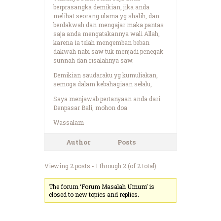
berprasangka demikian, jika anda
melihat seorang ulama yg shalih, dan
berdakwah dan mengajar maka pantas
saja anda mengatakannya wali Allah,
karena ia telah mengemban beban
dakwah nabi saw tuk menjadi penegak
sunnah dan risalahnya saw.
Demikian saudaraku yg kumuliakan,
semoga dalam kebahagiaan selalu,
Saya menjawab pertanyaan anda dari
Denpasar Bali, mohon doa
Wassalam
Author
Posts
Viewing 2 posts - 1 through 2 (of 2 total)
The forum ‘Forum Masalah Umum’ is
closed to new topics and replies.