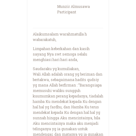
Munzir Almusawa
Participant
Alaikumsalam warahmatulla h
wabarakatuh,
Limpahan keberkahan dan kasih
sayang Nya swt semoga selalu
menghiasi hari hari anda,
Saudaraku yg kumuliakan,
Wali Allah adalah orang yg beriman dan
bertakwa, sebagaimana hadits qudsiy
yg mana Allah berfirman : ”Barangsiapa
memusuhi waliku sungguh
kuumumkan perang kepadanya, tiadalah
hamba Ku mendekat kepada Ku dengan
hal hal yg fardhu, dan Hamba Ku terus
mendekat kepada Ku dengan hal hal yg
sunnah hingga Aku mencintainya, bila
Aku mencintainya maka aku menjadi
telinganya yg ia gunakan untuk
mendengar, dan matanya yg ia gunakan