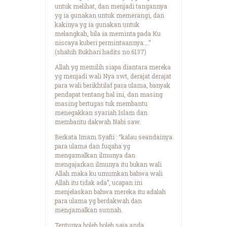
untuk melihat, dan menjadi tangannya
yg ia gunakan untuk memerangi, dan
kakinya yg ia gunakan untuk
melangkah, bila ia meminta pada Ku
niscaya kuberi permintaannya….”
(shahih Bukhari hadits no.6137)
Allah yg memilih siapa diantara mereka
yg menjadi wali Nya swt, derajat derajat
para wali berikhtilaf para ulama, banyak
pendapat tentang hal ini, dan masing
masing bertugas tuk membantu
menegakkan syariah Islam dan
membantu dakwah Nabi saw.
Berkata Imam Syafii : “kalau seandainya
para ulama dan fuqaha yg
mengamalkan ilmunya dan
mengajarkan ilmunya itu bukan wali
Allah maka ku umumkan bahwa wali
Allah itu tidak ada”, ucapan ini
menjelaskan bahwa mereka itu adalah
para ulama yg berdakwah dan
mengamalkan sunnah.
Tentunya boleh boleh saja anda