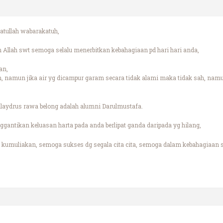
tullah wabarakatuh,
Allah swt semoga selalu menerbitkan kebahagiaan pd hari hari anda,
an,
ah, namun jika air yg dicampur garam secara tidak alami maka tidak sah, namu
n alaydrus rawa belong adalah alumni Darulmustafa.
gantikan keluasan harta pada anda berlipat ganda daripada yg hilang,
kumuliakan, semoga sukses dg segala cita cita, semoga dalam kebahagiaan s