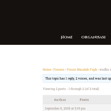
Home
Organisasi
Home
›
Forums
›
Forum Masalah Fiqih
›
wudhu ai
This topic has 1 reply, 2 voices, and was last 
Viewing 2 posts - 1 through 2 (of 2 total)
Author
Posts
September 8, 2008 at 5:09 pm