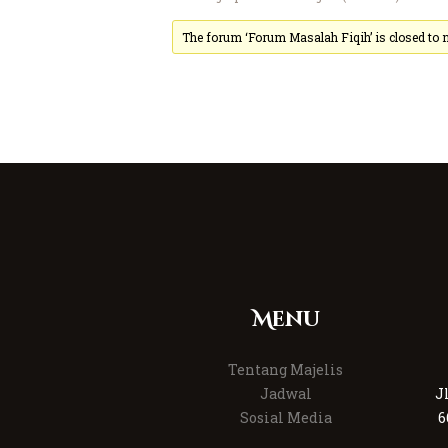
The forum ‘Forum Masalah Fiqih’ is closed to n
Menu
Tentang Majelis
Jadwal
J
Sosial Media
6