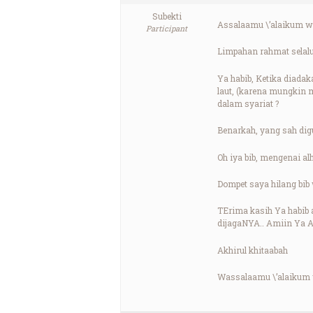
Subekti
Assalaamu \’alaikum w
Participant
Limpahan rahmat selalu 
Ya habib, Ketika diadak
laut, (karena mungkin m
dalam syariat ?
Benarkah, yang sah digu
Oh iya bib, mengenai al
Dompet saya hilang bib
TErima kasih Ya habib 
dijagaNYA.. Amiin Ya 
Akhirul khitaabah
Wassalaamu \’alaikum 