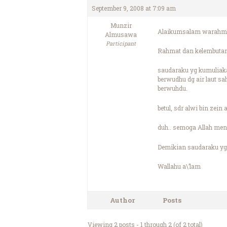
September 9, 2008 at 7:09 am
Munzir
Alaikumsalam warahma
Almusawa
Participant
Rahmat dan kelembutan 
saudaraku yg kumuliak
berwudhu dg air laut s
berwuhdu.
betul, sdr alwi bin zei
duh.. semoga Allah meng
Demikian saudaraku yg 
Wallahu a\’lam
Author
Posts
Viewing 2 posts - 1 through 2 (of 2 total)