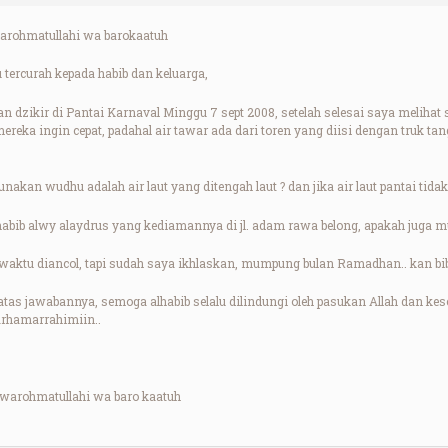
arohmatullahi wa barokaatuh
tercurah kepada habib dan keluarga,
an dzikir di Pantai Karnaval Minggu 7 sept 2008, setelah selesai saya melihat
ereka ingin cepat, padahal air tawar ada dari toren yang diisi dengan truk tang
nakan wudhu adalah air laut yang ditengah laut ? dan jika air laut pantai tidak
habib alwy alaydrus yang kediamannya di jl. adam rawa belong, apakah juga mur
 waktu diancol, tapi sudah saya ikhlaskan, mumpung bulan Ramadhan.. kan bib
atas jawabannya, semoga alhabib selalu dilindungi oleh pasukan Allah dan ke
Arhamarrahimiin..
warohmatullahi wa baro kaatuh