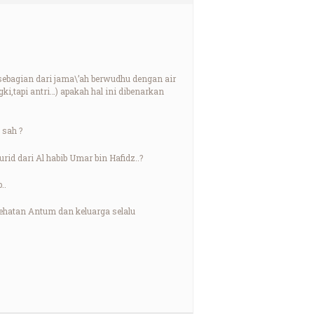
 sebagian dari jama\’ah berwudhu dengan air
ki,tapi antri…) apakah hal ini dibenarkan
 sah ?
id dari Al habib Umar bin Hafidz..?
..
sehatan Antum dan keluarga selalu