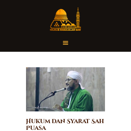
Home
Organisasi
Tausiah
Jadwal
Tanya Yuk
Dokumentasi
Media
Referensi
Hukum dan Syarat Sah
Puasa