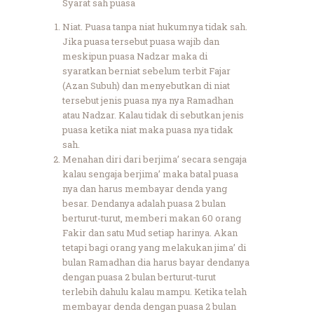
Syarat sah puasa
Niat. Puasa tanpa niat hukumnya tidak sah.
Jika puasa tersebut puasa wajib dan
meskipun puasa Nadzar maka di
syaratkan berniat sebelum terbit Fajar
(Azan Subuh) dan menyebutkan di niat
tersebut jenis puasa nya nya Ramadhan
atau Nadzar. Kalau tidak di sebutkan jenis
puasa ketika niat maka puasa nya tidak
sah.
Menahan diri dari berjima’ secara sengaja
kalau sengaja berjima’ maka batal puasa
nya dan harus membayar denda yang
besar. Dendanya adalah puasa 2 bulan
berturut-turut, memberi makan 60 orang
Fakir dan satu Mud setiap harinya. Akan
tetapi bagi orang yang melakukan jima’ di
bulan Ramadhan dia harus bayar dendanya
dengan puasa 2 bulan berturut-turut
terlebih dahulu kalau mampu. Ketika telah
membayar denda dengan puasa 2 bulan