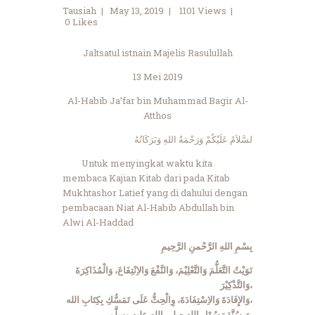
Tausiah
May 13, 2019
1101
Views
0
Likes
Jaltsatul istnain Majelis Rasulullah
13 Mei 2019
Al-Habib Ja’far bin Muhammad Bagir Al-
Atthos
لسَّلاَمُ عَلَيْكُمْ وَرَحْمَةُ اللهِ وَبَرَكَاتُهُ
Untuk menyingkat waktu kita
membaca Kajian Kitab dari pada Kitab
Mukhtashor Latief yang di dahului dengan
pembacaan Niat Al-Habib Abdullah bin
Alwi Al-Haddad
بِسْمِ اللهِ الرَّحْمنِ الرَّحِيمِ
نَوَيْتُ التَّعَلُّمَ وَالتَّعْلِيْمَ، وَالنَّفْعَ وَالاِنْتِفَاعَ، وَالْمُذَاكِرَةَ
وَالتَّذْكِيْرَ،
وَالإِفَادَةَ وَالاِسْتِفَادَةَ، وِالْحِثُّ عَلَى تَمَسُّكِ بِكِتَابِ الله،
وَبِسُنَّةِ رَسُوْلِ الله صلى الله عليه وسلَّم،