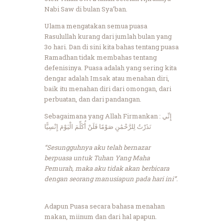
Nabi Saw di bulan Sya’ban.
Ulama mengatakan semua puasa
Rasulullah kurang dari jumlah bulan yang
3o hari. Dan di sini kita bahas tentang puasa
Ramadhan tidak membahas tentang
defenisinya. Puasa adalah yang sering kita
dengar adalah Imsak atau menahan diri,
baik itu menahan diri dari omongan, dari
perbuatan, dan dari pandangan.
Sebagaimana yang Allah Firmankan : إِنِّي
نَذَرْتُ لِلرَّحْمَٰنِ صَوْمًا فَلَنْ أُكَلِّمَ الْيَوْمَ إِنْسِيًّا
“Sesungguhnya aku telah bernazar
berpuasa untuk Tuhan Yang Maha
Pemurah, maka aku tidak akan berbicara
dengan seorang manusiapun pada hari ini”.
Adapun Puasa secara bahasa menahan
makan, miinum dan dari hal apapun.