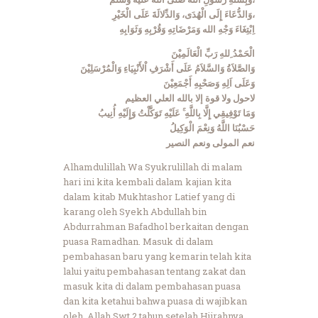
وَالدُّعَاءَ إِلَى الْهُدَى، وَالدِّلالَةَ عَلَى الْخَيْرِ،
اِبْتِغَاءَ وَجْهِ الله وَمَرْضَاتِهِ وَقُرْبِهِ وَثَوَابِهِ
الْحَمْدُ ِللهِ رَبِّ الْعَالَمِيْنَ
وَالصَّلاَةُ وَالسَّلاَمُ عَلَى أَشْرَفِ اْلأَنْبِيَاءِ وَالْمُرْسَلِيْنَ
وَعَلَى اَلِهِ وَصَحْبِهِ أَجْمَعِيْنَ
لاحول ولا قوة إلا بالله العلي العظيم
وَمَا تَوْفِيقِي إِلَّا بِاللَّهِ ۚ عَلَيْهِ تَوَكَّلْتُ وَإِلَيْهِ أُنِيبُ
حَسْبُنَا اللَّهُ وَنِعْمَ الْوَكِيلُ
نعم المولى ونعم النصير
Alhamdulillah Wa Syukrulillah di malam
hari ini kita kembali dalam kajian kita
dalam kitab Mukhtashor Latief yang di
karang oleh Syekh Abdullah bin
Abdurrahman Bafadhol berkaitan dengan
puasa Ramadhan. Masuk di dalam
pembahasan baru yang kemarin telah kita
lalui yaitu pembahasan tentang zakat dan
masuk kita di dalam pembahasan puasa
dan kita ketahui bahwa puasa di wajibkan
oleh Allah Swt 2 tahun setelah Hjirahnya