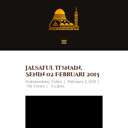
Home
Organisasi
Tausiah
Jalsatul Itsnain,
Senin 02 Februari 2015
Jadwal
Dokumentasi
,
Video
February 2, 2015
Tanya Yuk
781
Views
0
Likes
Dokumentasi
Media
Referensi