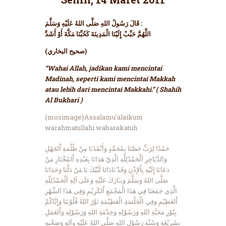
قَالَ رَسُولُ اللهِ صَلَّى اللهُ عَلَيْهِ وَسَلَّمَ :
اللَّهُمَّ حَبِّبْ إِلَيْنَا الْمَدِينَةَ كَحُبِّنَا مَكَّةَ أَوْ أَشَدَّ
(صحيح البخاري)
“Wahai Allah, jadikan kami mencintai
Madinah, seperti kami mencintai Makkah
atau lebih dari mencintai Makkahi.” ( Shahih
Al Bukhari )
{mosimage}Assalamu’alaikum
warahmatullahi wabarakatuh
حَمْدًا لِرَبٍّ خَصَّنَا بِمُحَمَّدٍ وَأَنْقَذَنَا مِنْ ظُلْمَةِ اْلجَهْلِ
وَالدَّيَاجِرِ اَلْحَمْدُلِلَّهِ الَّذِيْ هَدَانَا بِعَبْدِهِ اْلمُخْتَارِ مَنْ
دَعَانَا إِلَيْهِ بِاْلإِذْنِ وَقَدْ نَادَانَا لَبَّيْكَ يَا مَنْ دَلَّنَا وَحَدَانَا
صَلَّى اللهُ وَسَلَّمَ وَبـَارَكَ عَلَيْهِ وَعَلَى آلِهِ اَلْحَمْدُلِلّهِ
الَّذِي جَمَعَنَا فِي هَذَا الْمَجْمَعِ اْلكَرِيْمِ وَفِي هَذَا الشَّهْرِ
اْلعَظِيْمِ وَفِي الْجَلْسَةِ الْعَظِيْمَةِ نَوَّرَ اللهُ قُلُوْبَنَا وَإِيَّاكُمْ
بِنُوْرِ مَحَبَّةِ اللهِ وَرَسُوْلِهِ وَخِدْمَةِ اللهِ وَرَسُوْلِهِ وَاْلعَمَلِ
بِشَرِيْعَةِ وَسُنَّةِ رَسُوْلِ اللهِ صَلَّى اللهُ عَلَيْهِ وآلِهِ وَصَحْبِهِ