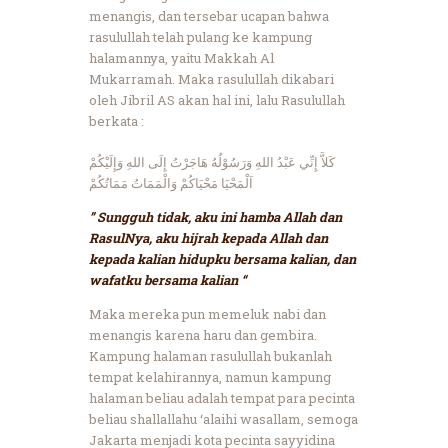
menangis, dan tersebar ucapan bahwa
rasulullah telah pulang ke kampung
halamannya, yaitu Makkah Al
Mukarramah. Maka rasulullah dikabari
oleh Jibril AS akan hal ini, lalu Rasulullah
berkata :
كَلاَّ إِنِّي عَبْدُ اللهِ وَرَسُوْلُهُ هَاجَرْتُ إِلَى اللهِ وَإِلَيْكُمْ
اَلْمَحْيَا مَحْيَاكُمْ وَالْمَمَاتُ مَمَاتُكُمْ
” Sungguh tidak, aku ini hamba Allah dan
RasulNya, aku hijrah kepada Allah dan
kepada kalian hidupku bersama kalian, dan
wafatku bersama kalian “
Maka mereka pun memeluk nabi dan
menangis karena haru dan gembira.
Kampung halaman rasulullah bukanlah
tempat kelahirannya, namun kampung
halaman beliau adalah tempat para pecinta
beliau shallallahu ‘alaihi wasallam, semoga
Jakarta menjadi kota pecinta sayyidina