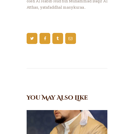
oleh Al Habib Hud bin Muhammad Baqir Al
Atthas, yatafaddhal masykuraa..
You May Also Like