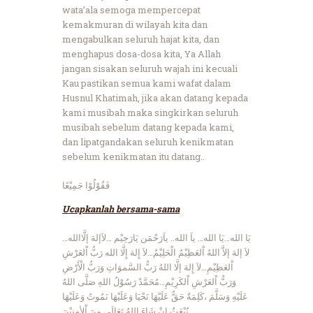
wata’ala semoga mempercepat
kemakmuran di wilayah kita dan
mengabulkan seluruh hajat kita, dan
menghapus dosa-dosa kita, Ya Allah
jangan sisakan seluruh wajah ini kecuali
Kau pastikan semua kami wafat dalam
Husnul Khatimah, jika akan datang kepada
kami musibah maka singkirkan seluruh
musibah sebelum datang kepada kami,
dan lipatgandakan seluruh kenikmatan
sebelum kenikmatan itu datang..
فَقُوْلُوْا جَمِيْعًا
Ucapkanlah bersama-sama
يَا الله…يَا الله… ياَ الله.. ياَرَحْمَن يَارَحِيْم …لاَإلهَ إلَّاالله…
لاَ إلهَ إلاَّ اللهُ اْلعَظِيْمُ الْحَلِيْمُ…لاَ إِلهَ إِلَّا الله رَبُّ اْلعَرْشِ
اْلعَظِيْمِ…لاَ إِلهَ إلَّا اللهُ رَبُّ السَّموَاتِ وَرَبُّ الْأَرْضِ
وَرَبُّ اْلعَرْشِ اْلكَرِيْمِ…مُحَمَّدٌ رَسُوْلُ اللهِ صَلَّى اللهُ
عَلَيْهِ وَسَلَّمَ ،كَلِمَةٌ حَقٌّ عَلَيْهَا نَحْيَا وَعَلَيْهَا نَمُوتُ وَعَلَيْهَا
نُبْعَثُ إِنْ شَاءَ اللهُ تَعَالَى مِنَ اْلأمِنِيْنَ.