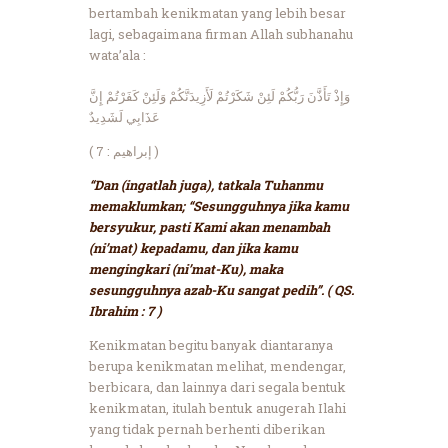
bertambah kenikmatan yang lebih besar
lagi, sebagaimana firman Allah subhanahu
wata’ala :
وَإِذْ تَأَذَّنَ رَبُّكُمْ لَئِنْ شَكَرْتُمْ لَأَزِيدَنَّكُمْ وَلَئِنْ كَفَرْتُمْ إِنَّ
عَذَابِي لَشَدِيدٌ
( إبراهيم : 7 )
“Dan (ingatlah juga), tatkala Tuhanmu
memaklumkan; “Sesungguhnya jika kamu
bersyukur, pasti Kami akan menambah
(ni’mat) kepadamu, dan jika kamu
mengingkari (ni’mat-Ku), maka
sesungguhnya azab-Ku sangat pedih”. ( QS.
Ibrahim : 7 )
Kenikmatan begitu banyak diantaranya
berupa kenikmatan melihat, mendengar,
berbicara, dan lainnya dari segala bentuk
kenikmatan, itulah bentuk anugerah Ilahi
yang tidak pernah berhenti diberikan