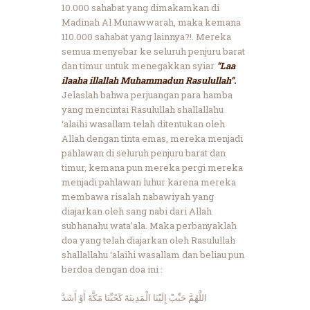
10.000 sahabat yang dimakamkan di
Madinah Al Munawwarah, maka kemana
110.000 sahabat yang lainnya?!. Mereka
semua menyebar ke seluruh penjuru barat
dan timur untuk menegakkan syiar
“Laa
ilaaha illallah Muhammadun Rasulullah”.
Jelaslah bahwa perjuangan para hamba
yang mencintai Rasulullah shallallahu
‘alaihi wasallam telah ditentukan oleh
Allah dengan tinta emas, mereka menjadi
pahlawan di seluruh penjuru barat dan
timur, kemana pun mereka pergi mereka
menjadi pahlawan luhur karena mereka
membawa risalah nabawiyah yang
diajarkan oleh sang nabi dari Allah
subhanahu wata’ala. Maka perbanyaklah
doa yang telah diajarkan oleh Rasulullah
shallallahu ‘alaihi wasallam dan beliau pun
berdoa dengan doa ini :
اللَّهُمَّ حَبِّبْ إِلَيْنَا الْمَدِينَةَ كَحُبِّنَا مَكَّةَ أَوْ أَشَدَّ