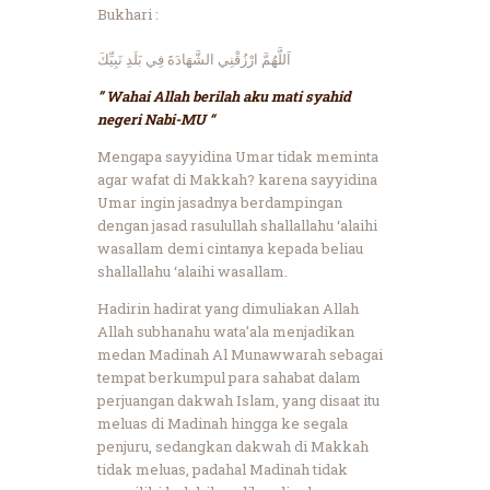
Bukhari :
اَللَّهُمَّ ارْزُقْنِي الشَّهَادَةَ فِي بَلَدِ نَبِيِّكَ
” Wahai Allah berilah aku mati syahid
negeri Nabi-MU “
Mengapa sayyidina Umar tidak meminta
agar wafat di Makkah? karena sayyidina
Umar ingin jasadnya berdampingan
dengan jasad rasulullah shallallahu ‘alaihi
wasallam demi cintanya kepada beliau
shallallahu ‘alaihi wasallam.
Hadirin hadirat yang dimuliakan Allah
Allah subhanahu wata’ala menjadikan
medan Madinah Al Munawwarah sebagai
tempat berkumpul para sahabat dalam
perjuangan dakwah Islam, yang disaat itu
meluas di Madinah hingga ke segala
penjuru, sedangkan dakwah di Makkah
tidak meluas, padahal Madinah tidak