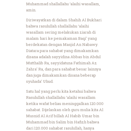
Muhammad shallallahu ‘alaihi wasallam,
amin.
Diriwayatkan di dalam Shahih Al Bukhari
bahwa rasulullah shallallahu ‘alaihi
wasallam sering melakukan ziarah di
malam hari ke pemakaman Baqi’ yang
berdekatan dengan Masjid An Nabawy.
Diatara para sahabat yang dimakamkan
disana adalah sayyidina Abbas bin Abdul
Mutthalib Ra, sayyidatuna Fathimah Az
Zahra’ Ra, dan para sahabat besar lainnya
dan juga dimakamkan disana beberap
syuhada’ Uhud.
Satu hal yang perlu kita ketahui bahwa
Rasulullah shallallahu ‘alaihi wasallam
ketika wafat beliau meninggalkan 120.000
sahabat. Dijelaskan oleh guru mulia kita Al
Musnid Al Arif billah Al Habib Umar bin
Muhammad bin Salim bin Hafizh bahwa
dari 120.000 sahabat rasulullah, hanya