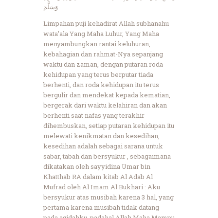
وَسَلَّمَ.
Limpahan puji kehadirat Allah subhanahu
wata’ala Yang Maha Luhur, Yang Maha
menyambungkan rantai keluhuran,
kebahagian dan rahmat-Nya sepanjang
waktu dan zaman, dengan putaran roda
kehidupan yang terus berputar tiada
berhenti, dan roda kehidupan itu terus
bergulir dan mendekat kepada kematian,
bergerak dari waktu kelahiran dan akan
berhenti saat nafas yang terakhir
dihembuskan, setiap putaran kehidupan itu
melewati kenikmatan dan kesedihan,
kesedihan adalah sebagai sarana untuk
sabar, tabah dan bersyukur , sebagaimana
dikatakan oleh sayyidina Umar bin
Khatthab RA dalam kitab Al Adab Al
Mufrad oleh Al Imam Al Bukhari : Aku
bersyukur atas musibah karena 3 hal, yang
pertama karena musibah tidak datang
pada aqidahku, padahal Allah Maha Mampu