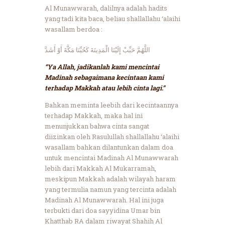
Al Munawwarah, dalilnya adalah hadits
yang tadi kita baca, beliau shallallahu ‘alaihi
wasallam berdoa :
اللَّهُمَّ حَبِّبْ إِلَيْنَا الْمَدِينَةَ كَحُبِّنَا مَكَّةَ أَوْ أَشَدَّ
“Ya Allah, jadikanlah kami mencintai
Madinah sebagaimana kecintaan kami
terhadap Makkah atau lebih cinta lagi.”
Bahkan meminta leebih dari kecintaannya
terhadap Makkah, maka hal ini
menunjukkan bahwa cinta sangat
diizinkan oleh Rasulullah shallallahu ‘alaihi
wasallam bahkan dilantunkan dalam doa
untuk mencintai Madinah Al Munawwarah
lebih dari Makkah Al Mukarramah,
meskipun Makkah adalah wilayah haram
yang termulia namun yang tercinta adalah
Madinah Al Munawwarah. Hal ini juga
terbukti dari doa sayyidina Umar bin
Khatthab RA dalam riwayat Shahih Al