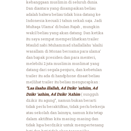
kebanggaan muslimin di seluruh dunia.
Dan diantara yang disampaikan beliau
adalah bahwa beliau tidak bisa datang ke
Indonesia kecuali 1 tahun sekali saja. Jadi
Multaqa Ulama’ di bulan Rajab , mungkin
wakil beliau yang akan datang. Dan ketika
itu saya sempat memperlihatkan trailer
Maulid nabi Muhammad shallallahu ‘alaihi
wasallam di Monas bersama para ulama’
dan bapak presiden dan para menteri,
melebihi 2 juta muslimin muslimat yang
datang dari segala penjuru, dan kebetulan
trailer itu ada di handphone disaat beliau
me)lihat trailer itu beliau mengucapkan :
“Laa ilaaha illallah, Ad Dzikr ‘azhiim, Ad
Dzikr ‘azhim, Ad Dzikr ‘Azhim
( sungguh
dzikir itu agung”, namun bukan berarti
tidak perlu beraktifitas, tidak perlu bekerja
atau sekolah dan lainnya, namun kita tetap
dalam aktifitas kita masing-masing dan
tidak lupa berdzikir untuk mempertenang
hati dan hati tidak akan tenang jika