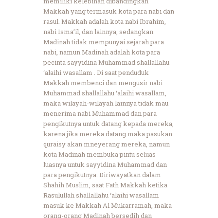
memiliki kelebihan dibandingkan
Makkah yang termasuk kota para nabi dan
rasul. Makkah adalah kota nabi Ibrahim,
nabi Isma’il, dan lainnya, sedangkan
Madinah tidak mempunyai sejarah para
nabi, namun Madinah adalah kota para
pecinta sayyidina Muhammad shallallahu
‘alaihi wasallam . Di saat penduduk
Makkah membenci dan mengusir nabi
Muhammad shallallahu ‘alaihi wasallam,
maka wilayah-wilayah lainnya tidak mau
menerima nabi Muhammad dan para
pengikutnya untuk datang kepada mereka,
karena jika mereka datang maka pasukan
quraisy akan mneyerang mereka, namun
kota Madinah membuka pintu seluas-
luasnya untuk sayyidina Muhammad dan
para pengikutnya. Diriwayatkan dalam
Shahih Muslim, saat Fath Makkah ketika
Rasulullah shallallahu ‘alaihi wasallam
masuk ke Makkah Al Mukarramah, maka
orang-orang Madinah bersedih dan