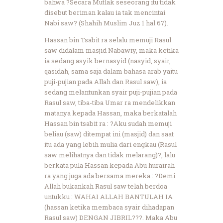
bahwa ?Secara Mutlak seseorang itu tidak
disebut beriman kalau ia tak mencintai
Nabi saw? (Shahih Muslim Juz 1 hal 67).
Hassan bin Tsabit ra selalu memuji Rasul
saw didalam masjid Nabawiy, maka ketika
ia sedang asyik bernasyid (nasyid, syair,
qasidah, sama saja dalam bahasa arab yaitu
puji-pujian pada Allah dan Rasul saw), ia
sedang melantunkan syair puji-pujian pada
Rasul saw, tiba-tiba Umar ra mendelikkan
matanya kepada Hassan, maka berkatalah
Hassan bin tsabit ra : ?Aku sudah memuji
beliau (saw) ditempat ini (masjid) dan saat
itu ada yang lebih mulia dari engkau (Rasul
saw melihatnya dan tidak melarang)?, lalu
berkata pula Hassan kepada Abu hurairah
ra yang juga ada bersama mereka : ?Demi
Allah bukankah Rasul saw telah berdoa
untukku : WAHAI ALLAH BANTULAH IA
(hassan ketika membaca syair dihadapan
Rasul saw) DENGAN JIBRIL???. Maka Abu