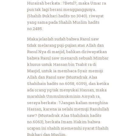
Hurairah berkata : ?Betul?, maka Umar ra
pun tak lagi berani mengganggunya.
(Shahih Bukhari hadits no.3040). riwayat
yang sama pada Shahih Muslim hadits
no.2485.
Maka jelaslah sudah bahwa Rasul saw
tidak melarang puji-pujian atas Allah dan
Rasul Nya di masjid, bahkan diriwayatkan
bahwa Rasul saw menaruh sebuah Mimbar
khusus untuk Hassan bin Tsabit ra di
Masjid, untuk ia membaca Syair memuji
Allah dan Rasul saw (Mustadrak Alaa
Shahihain hadits no.6058, 6059), dan ketika
ada orang yg tak menyukai Hassan, maka
marahlah Ummulmukminin Aisyah ra,
seraya berkata : ?Jangan kalian menghina
Hassan, karena ia selalu memuji Rasulullah
saw? (Mustadrak Alaa Shahihain hadits
no.6063), berkata Imam Hakim bahwa
ucapan ini shahih memenuhi syarat Shahih
Bukhari dan Muslim.