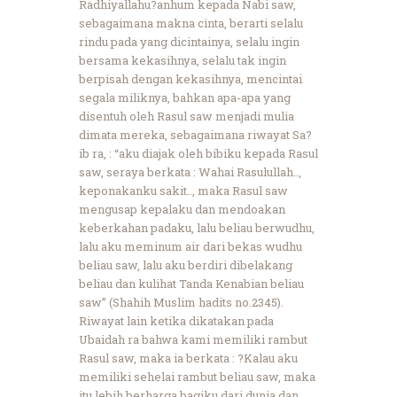
Radhiyallahu?anhum kepada Nabi saw,
sebagaimana makna cinta, berarti selalu
rindu pada yang dicintainya, selalu ingin
bersama kekasihnya, selalu tak ingin
berpisah dengan kekasihnya, mencintai
segala miliknya, bahkan apa-apa yang
disentuh oleh Rasul saw menjadi mulia
dimata mereka, sebagaimana riwayat Sa?
ib ra, : “aku diajak oleh bibiku kepada Rasul
saw, seraya berkata : Wahai Rasulullah..,
keponakanku sakit.., maka Rasul saw
mengusap kepalaku dan mendoakan
keberkahan padaku, lalu beliau berwudhu,
lalu aku meminum air dari bekas wudhu
beliau saw, lalu aku berdiri dibelakang
beliau dan kulihat Tanda Kenabian beliau
saw” (Shahih Muslim hadits no.2345).
Riwayat lain ketika dikatakan pada
Ubaidah ra bahwa kami memiliki rambut
Rasul saw, maka ia berkata : ?Kalau aku
memiliki sehelai rambut beliau saw, maka
itu lebih berharga bagiku dari dunia dan