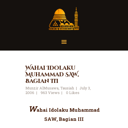
Home
Organisasi
Tausiah
Wahai Idolaku
Muhammad SAW,
Jadwal
Bagian III
Tanya Yuk
Munzir AlMusawa
,
Tausiah
July 3,
Dokumentasi
2006
963
Views
0
Likes
Media
W
Referensi
ahai Idolaku Muhammad
SAW, Bagian III