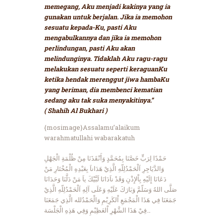
memegang, Aku menjadi kakinya yang ia
gunakan untuk berjalan. Jika ia memohon
sesuatu kepada-Ku, pasti Aku
mengabulkannya dan jika ia memohon
perlindungan, pasti Aku akan
melindunginya. Tidaklah Aku ragu-ragu
melakukan sesuatu seperti keraguanKu
ketika hendak merenggut jiwa hambaKu
yang beriman, dia membenci kematian
sedang aku tak suka menyakitinya.”
( Shahih Al Bukhari )
{mosimage}Assalamu’alaikum
warahmatullahi wabarakatuh
حَمْدًا لِرَبٍّ خَصَّنَا بِمُحَمَّدٍ وَأَنْقَذَنَا مِنْ ظُلْمَةِ الْجَهْلِ
وَالدَّيَاجِرِ اَلْحَمْدُلِلّهِ الَّذِيْ هَدَاناَ بِعَبْدِهِ الْمُخْتَارِ مَنْ
دَعَانَا إِلَيْهِ بِاْلإِذْنِ وَقَدْ ناَدَانَا لَبَّيْكَ ياَ مَنْ دَلَّنَا وَحَدَانَا
صَلَّى اللهُ وَسَلّمَّ وَبَارَكَ عَلَيْهِ وَعَلَى آلِهِ اَلْحَمْدُلِلّهِ الَّذِيْ
جَمَعَنَا فِي هَذَا الْمَجْمَعِ اْلكَرِيْمِ وَالْحَمْدُلله الَّذِي جَمَعَنَا
فِيْ هَذَا الشَّهْرِ اْلعَظِيْمِ وَفِي هَذِهِ الْجَلْسَة…