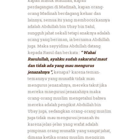
kapan masuk Madinah, kapan
perdagangan di Madinah, kapan orang-
orang Madinah berdagang keluar dan
lainnya, semua itu yang membocorkannya
adalah Abdullah bin Ubay bin Salul,
sungguh jahat sekali tetapi anaknya adalah
orang yang beriman, ia bernama Abdullah
juga. Maka sayyidina Abdullah datang
kepada Rasul dan berkata :
” Wahai
Rasulullah, ayahku sudah sakaratul maut
dan tidak ada yang mau mengurus
jenazahnya “,
kenapa? karena teman-
temannya yang munafik tidak mau
mengurus jenazahnya, mereka takut jika
mereka mnegurusi jenazahnya maka
orang-orang muslim mengetahui bahwa
mereka adalah pengikut Abdullah bin
Ubay juga, sedangkan orang-orang muslim
juga tidak mau mengurusi jenazah itu
karena jelas-jelas yang wafat adalah
pimpinan orang munafik yang sangat jahat,
dimana ketika orang muslim mengirim