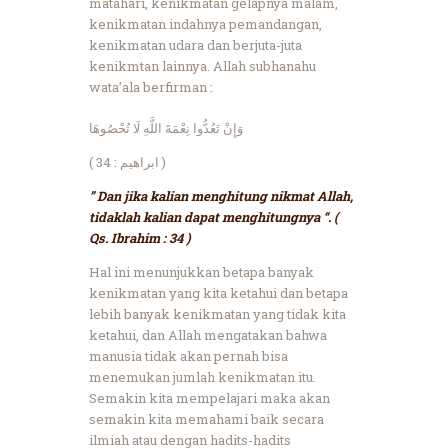
matahari, kenikmatan gelapnya malam,
kenikmatan indahnya pemandangan,
kenikmatan udara dan berjuta-juta
kenikmtan lainnya. Allah subhanahu
wata’ala berfirman :
وَإِنْ تَعُدُّوا نِعْمَةَ اللَّهِ لَا تُحْصُوهَا
( ابراهيم : 34 )
” Dan jika kalian menghitung nikmat Allah,
tidaklah kalian dapat menghitungnya “. (
Qs. Ibrahim : 34 )
Hal ini menunjukkan betapa banyak
kenikmatan yang kita ketahui dan betapa
lebih banyak kenikmatan yang tidak kita
ketahui, dan Allah mengatakan bahwa
manusia tidak akan pernah bisa
menemukan jumlah kenikmatan itu.
Semakin kita mempelajari maka akan
semakin kita memahami baik secara
ilmiah atau dengan hadits-hadits