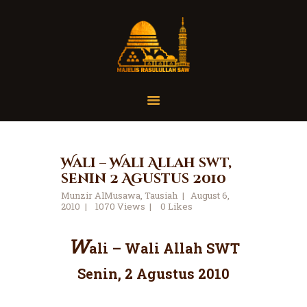
Home
Organisasi
Tausiah
Wali – Wali Allah swt,
senin 2 Agustus 2010
Jadwal
Munzir AlMusawa
,
Tausiah
August 6,
Tanya Yuk
2010
1070
Views
0
Likes
Dokumentasi
Media
W
ali – Wali Allah SWT
Referensi
Senin, 2 Agustus 2010