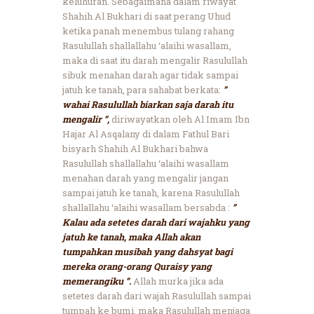
keluhuran. Sebagaimana dalam riwayat
Shahih Al Bukhari di saat perang Uhud
ketika panah menembus tulang rahang
Rasulullah shallallahu ‘alaihi wasallam,
maka di saat itu darah mengalir Rasulullah
sibuk menahan darah agar tidak sampai
jatuh ke tanah, para sahabat berkata:
”
wahai Rasulullah biarkan saja darah itu
mengalir “,
diriwayatkan oleh Al Imam Ibn
Hajar Al Asqalany di dalam Fathul Bari
bisyarh Shahih Al Bukhari bahwa
Rasulullah shallallahu ‘alaihi wasallam
menahan darah yang mengalir jangan
sampai jatuh ke tanah, karena Rasulullah
shallallahu ‘alaihi wasallam bersabda :
”
Kalau ada setetes darah dari wajahku yang
jatuh ke tanah, maka Allah akan
tumpahkan musibah yang dahsyat bagi
mereka orang-orang Quraisy yang
memerangiku “.
Allah murka jika ada
setetes darah dari wajah Rasulullah sampai
tumpah ke bumi, maka Rasulullah menjaga