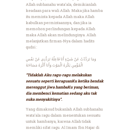
Allah subhanahu wata’ala, demikianlah
keadaan para wali Allah. Maka jika hamba
itu meminta kepada Allah maka Allah
kabulkan permintaannya, dan jika ia
memohon perlindungan kepada Allah
maka Allah akan melindunginya. Allah
melanjutkan firman-Nya dalam hadits
qudsi :
وَمَا تَرَدَّدْتُ عَنْ شَيْءٍ أَنَا فَاعِلُهُ تَرَدُّدِي عَنْ نَفْسِ
الْمُؤْمِنِ يَكْرَهُ الْمَوْتَ وَأَنَا أَكْرَهُ مَسَاءَتَهُ
“Tidaklah Aku ragu-ragu melakukan
sesuatu seperti keraguanKu ketika hendak
merenggut jiwa hambaKu yang beriman,
dia membenci kematian sedang aku tak
suka menyakitinya”.
Yang dimaksud bukanlah Allah subhanahu
wata’ala ragu dalam menentukan sesuatu
untuk hambanya, karena Allah tidak
memliki sifat ragu. Al Imam Ibn Hajar di