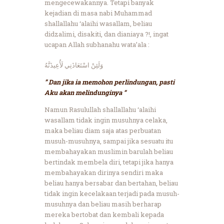
mengecewakannya. Tetapi banyak
kejadian di masa nabi Muhammad
shallallahu ‘alaihi wasallam, beliau
didzalimi, disakiti, dan dianiaya ?!, ingat
ucapan Allah subhanahu wata’ala :
وَلَئِنْ اسْتَعَاذَنِي لَأُعِيذَنَّهُ
” Dan jika ia memohon perlindungan, pasti
Aku akan melindunginya “
Namun Rasulullah shallallahu ‘alaihi
wasallam tidak ingin musuhnya celaka,
maka beliau diam saja atas perbuatan
musuh-musuhnya, sampai jika sesuatu itu
membahayakan muslimin barulah beliau
bertindak membela diri, tetapi jika hanya
membahayakan dirinya sendiri maka
beliau hanya bersabar dan bertahan, beliau
tidak ingin kecelakaan terjadi pada musuh-
musuhnya dan beliau masih berharap
mereka bertobat dan kembali kepada