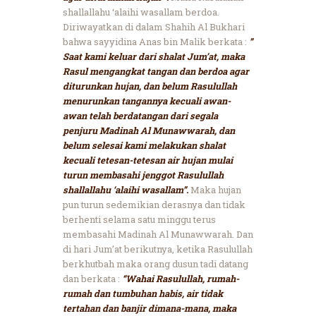
shallallahu ‘alaihi wasallam berdoa.
Diriwayatkan di dalam Shahih Al Bukhari
bahwa sayyidina Anas bin Malik berkata :
”
Saat kami keluar dari shalat Jum’at, maka
Rasul mengangkat tangan dan berdoa agar
diturunkan hujan, dan belum Rasulullah
menurunkan tangannya kecuali awan-
awan telah berdatangan dari segala
penjuru Madinah Al Munawwarah, dan
belum selesai kami melakukan shalat
kecuali tetesan-tetesan air hujan mulai
turun membasahi jenggot Rasulullah
shallallahu ‘alaihi wasallam”.
Maka hujan
pun turun sedemikian derasnya dan tidak
berhenti selama satu minggu terus
membasahi Madinah Al Munawwarah. Dan
di hari Jum’at berikutnya, ketika Rasulullah
berkhutbah maka orang dusun tadi datang
dan berkata :
“Wahai Rasulullah, rumah-
rumah dan tumbuhan habis, air tidak
tertahan dan banjir dimana-mana, maka