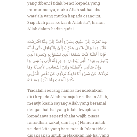
yang dibenci tidak benci kepada yang
membencinya, maka Allah subhanahu
wata’ala yang murka kepada orang itu.
Siapakah para kekasih Allah itu?, firman
Allah dalam hadits qudsi :
وَمَا تَقَرَّبَ إِلَيَّ عَبْدِي بِشَيْءٍ أَحَبَّ إِلَيَّ مِمَّا افْتَرَضْتُ
عَلَيْهِ وَمَا يَزَالُ عَبْدِي يَتَقَرَّبُ إِلَيَّ بِالنَّوَافِلِ حَتَّى أُحِبَّهُ
فَإِذَا أَحْبَبْتُهُ كُنْتُ سَمْعَهُ الَّذِي يَسْمَعُ بِهِ وَبَصَرَهُ الَّذِي
يُبْصِرُ بِهِ وَيَدَهُ الَّتِي يَبْطِشُ بِهَا وَرِجْلَهُ الَّتِي يَمْشِي بِهَا
وَإِنْ سَأَلَنِي لَأُعْطِيَنَّهُ وَلَئِنْ اسْتَعَاذَنِي لَأُعِيذَنَّهُ وَمَا
تَرَدَّدْتُ عَنْ شَيْءٍ أَنَا فَاعِلُهُ تَرَدُّدِي عَنْ نَفْسِ الْمُؤْمِنِ
يَكْرَهُ الْمَوْتَ وَأَنَا أَكْرَهُ مَسَاءَتَهُ
Tiadalah seorang hamba mendekatkan
diri kepada Allah menuju keridhaan Allah,
menuju kasih sayang Allah yang beramal
dengan hal-hal yang telah diwajibkan
kepadanya seperti shalat wajib, puasa
ramadhan, zakat, dan haji. ( Namun untuk
saudari kita yang baru masuk Islam tidak
dipaksakan untuk melakukan hal-hal yang