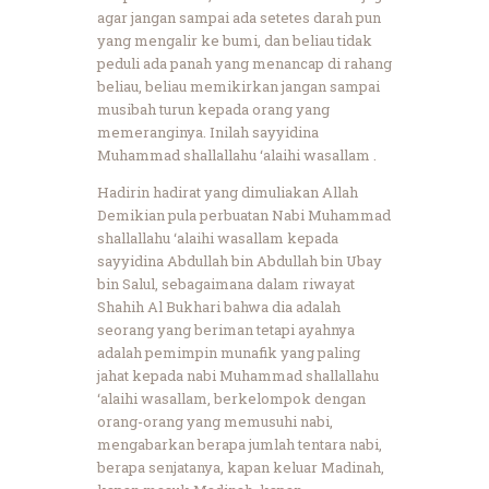
agar jangan sampai ada setetes darah pun
yang mengalir ke bumi, dan beliau tidak
peduli ada panah yang menancap di rahang
beliau, beliau memikirkan jangan sampai
musibah turun kepada orang yang
memeranginya. Inilah sayyidina
Muhammad shallallahu ‘alaihi wasallam .
Hadirin hadirat yang dimuliakan Allah
Demikian pula perbuatan Nabi Muhammad
shallallahu ‘alaihi wasallam kepada
sayyidina Abdullah bin Abdullah bin Ubay
bin Salul, sebagaimana dalam riwayat
Shahih Al Bukhari bahwa dia adalah
seorang yang beriman tetapi ayahnya
adalah pemimpin munafik yang paling
jahat kepada nabi Muhammad shallallahu
‘alaihi wasallam, berkelompok dengan
orang-orang yang memusuhi nabi,
mengabarkan berapa jumlah tentara nabi,
berapa senjatanya, kapan keluar Madinah,