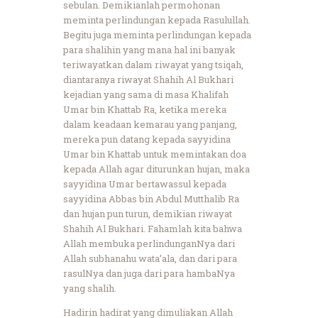
sebulan. Demikianlah permohonan
meminta perlindungan kepada Rasulullah.
Begitu juga meminta perlindungan kepada
para shalihin yang mana hal ini banyak
teriwayatkan dalam riwayat yang tsiqah,
diantaranya riwayat Shahih Al Bukhari
kejadian yang sama di masa Khalifah
Umar bin Khattab Ra, ketika mereka
dalam keadaan kemarau yang panjang,
mereka pun datang kepada sayyidina
Umar bin Khattab untuk memintakan doa
kepada Allah agar diturunkan hujan, maka
sayyidina Umar bertawassul kepada
sayyidina Abbas bin Abdul Mutthalib Ra
dan hujan pun turun, demikian riwayat
Shahih Al Bukhari. Fahamlah kita bahwa
Allah membuka perlindunganNya dari
Allah subhanahu wata’ala, dan dari para
rasulNya dan juga dari para hambaNya
yang shalih.
Hadirin hadirat yang dimuliakan Allah