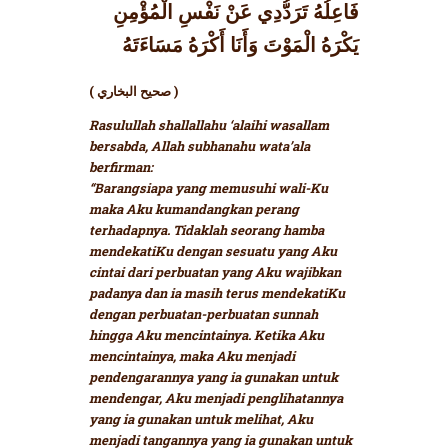
فَاعِلُهُ تَرَدُّدِي عَنْ نَفْسِ الْمُؤْمِنِ
يَكْرَهُ الْمَوْتَ وَأَنَا أَكْرَهُ مَسَاءَتَهُ
( صحيح البخاري )
Rasulullah shallallahu ‘alaihi wasallam
bersabda, Allah subhanahu wata’ala
berfirman:
“Barangsiapa yang memusuhi wali-Ku
maka Aku kumandangkan perang
terhadapnya. Tidaklah seorang hamba
mendekatiKu dengan sesuatu yang Aku
cintai dari perbuatan yang Aku wajibkan
padanya dan ia masih terus mendekatiKu
dengan perbuatan-perbuatan sunnah
hingga Aku mencintainya. Ketika Aku
mencintainya, maka Aku menjadi
pendengarannya yang ia gunakan untuk
mendengar, Aku menjadi penglihatannya
yang ia gunakan untuk melihat, Aku
menjadi tangannya yang ia gunakan untuk