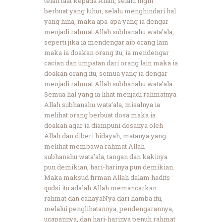
telah taat kepada Allah, selalu ingin
berbuat yang luhur, selalu menghindari hal
yang hina, maka apa-apa yang ia dengar
menjadi rahmat Allah subhanahu wata’ala,
seperti jika ia mendengar aib orang lain
maka ia doakan orang itu, ia mendengar
cacian dan umpatan dari orang lain maka ia
doakan orang itu, semua yang ia dengar
menjadi rahmat Allah subhanahu wata’ala.
Semua hal yang ia lihat menjadi rahmatnya
Allah subhanahu wata’ala, misalnya ia
melihat orang berbuat dosa maka ia
doakan agar ia diampuni dosanya oleh
Allah dan diberi hidayah, matanya yang
melihat membawa rahmat Allah
subhanahu wata’ala, tangan dan kakinya
pun demikian, hari-harinya pun demikian.
Maka maksud firman Allah dalam hadits
qudsi itu adalah Allah memancarkan
rahmat dan cahayaNya dari hamba itu,
melalui penglihatannya, pendengarannya,
ucapannya, dan hari-harinya penuh rahmat