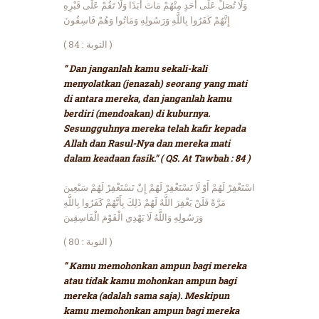
وَلَا تُصَلِّ عَلَى أَحَدٍ مِنْهُمْ مَاتَ أَبَدًا وَلَا تَقُمْ عَلَى قَبْرِهِ
إِنَّهُمْ كَفَرُوا بِاللَّهِ وَرَسُولِهِ وَمَاتُوا وَهُمْ فَاسِقُونَ
( التوبة : 84 )
” Dan janganlah kamu sekali-kali
menyolatkan (jenazah) seorang yang mati
di antara mereka, dan janganlah kamu
berdiri (mendoakan) di kuburnya.
Sesungguhnya mereka telah kafir kepada
Allah dan Rasul-Nya dan mereka mati
dalam keadaan fasik.” ( QS. At Tawbah : 84 )
اسْتَغْفِرْ لَهُمْ أَوْ لَا تَسْتَغْفِرْ لَهُمْ إِنْ تَسْتَغْفِرْ لَهُمْ سَبْعِينَ
مَرَّةً فَلَنْ يَغْفِرَ اللَّهُ لَهُمْ ذَلِكَ بِأَنَّهُمْ كَفَرُوا بِاللَّهِ
وَرَسُولِهِ وَاللَّهُ لَا يَهْدِي الْقَوْمَ الْفَاسِقِينَ
( التوبة : 80 )
” Kamu memohonkan ampun bagi mereka
atau tidak kamu mohonkan ampun bagi
mereka (adalah sama saja). Meskipun
kamu memohonkan ampun bagi mereka