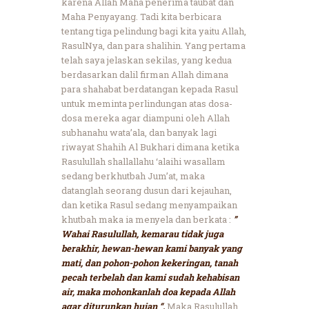
karena Allah Maha penerima taubat dan
Maha Penyayang. Tadi kita berbicara
tentang tiga pelindung bagi kita yaitu Allah,
RasulNya, dan para shalihin. Yang pertama
telah saya jelaskan sekilas, yang kedua
berdasarkan dalil firman Allah dimana
para shahabat berdatangan kepada Rasul
untuk meminta perlindungan atas dosa-
dosa mereka agar diampuni oleh Allah
subhanahu wata’ala, dan banyak lagi
riwayat Shahih Al Bukhari dimana ketika
Rasulullah shallallahu ‘alaihi wasallam
sedang berkhutbah Jum’at, maka
datanglah seorang dusun dari kejauhan,
dan ketika Rasul sedang menyampaikan
khutbah maka ia menyela dan berkata :
”
Wahai Rasulullah, kemarau tidak juga
berakhir, hewan-hewan kami banyak yang
mati, dan pohon-pohon kekeringan, tanah
pecah terbelah dan kami sudah kehabisan
air, maka mohonkanlah doa kepada Allah
agar diturunkan hujan “.
Maka Rasulullah