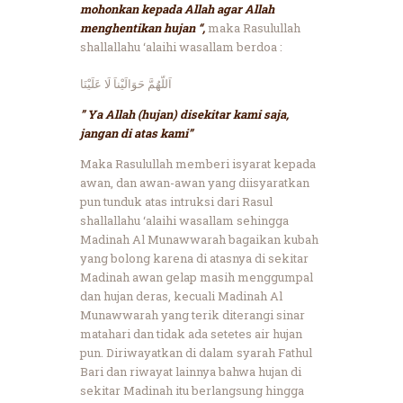
mohonkan kepada Allah agar Allah
menghentikan hujan “,
maka Rasulullah
shallallahu ‘alaihi wasallam berdoa :
اَللّهُمَّ حَوَالَيْناَ لَا عَلَيْنَا
” Ya Allah (hujan) disekitar kami saja,
jangan di atas kami”
Maka Rasulullah memberi isyarat kepada
awan, dan awan-awan yang diisyaratkan
pun tunduk atas intruksi dari Rasul
shallallahu ‘alaihi wasallam sehingga
Madinah Al Munawwarah bagaikan kubah
yang bolong karena di atasnya di sekitar
Madinah awan gelap masih menggumpal
dan hujan deras, kecuali Madinah Al
Munawwarah yang terik diterangi sinar
matahari dan tidak ada setetes air hujan
pun. Diriwayatkan di dalam syarah Fathul
Bari dan riwayat lainnya bahwa hujan di
sekitar Madinah itu berlangsung hingga