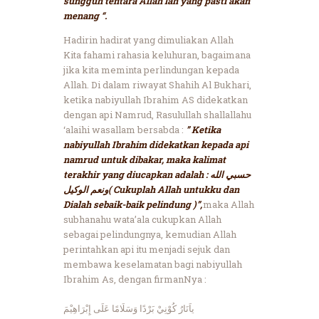
sungguh tentara Allah lah yang pasti akan
menang “.
Hadirin hadirat yang dimuliakan Allah
Kita fahami rahasia keluhuran, bagaimana
jika kita meminta perlindungan kepada
Allah. Di dalam riwayat Shahih Al Bukhari,
ketika nabiyullah Ibrahim AS didekatkan
dengan api Namrud, Rasulullah shallallahu
‘alaihi wasallam bersabda :
” Ketika
nabiyullah Ibrahim didekatkan kepada api
namrud untuk dibakar, maka kalimat
terakhir yang diucapkan adalah : حسبي الله
ونعم الوكيل( Cukuplah Allah untukku dan
Dialah sebaik-baik pelindung )”,
maka Allah
subhanahu wata’ala cukupkan Allah
sebagai pelindungnya, kemudian Allah
perintahkan api itu menjadi sejuk dan
membawa keselamatan bagi nabiyullah
Ibrahim As, dengan firmanNya :
ياَنَارُ كُوْنِيْ بَرْدًا وَسَلَامًا عَلَى إِبْرَاهِيْمَ