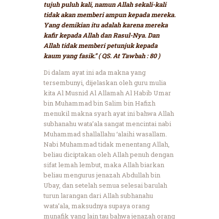
tujuh puluh kali, namun Allah sekali-kali
tidak akan memberi ampun kepada mereka.
Yang demikian itu adalah karena mereka
kafir kepada Allah dan Rasul-Nya. Dan
Allah tidak memberi petunjuk kepada
kaum yang fasik.” ( QS. At Tawbah : 80 )
Di dalam ayat ini ada makna yang
tersembunyi, dijelaskan oleh guru mulia
kita Al Musnid Al Allamah Al Habib Umar
bin Muhammad bin Salim bin Hafizh
menukil makna syarh ayat ini bahwa Allah
subhanahu wata’ala sangat mencintai nabi
Muhammad shallallahu ‘alaihi wasallam.
Nabi Muhammad tidak menentang Allah,
beliau diciptakan oleh Allah penuh dengan
sifat lemah lembut, maka Allah biarkan
beliau mengurus jenazah Abdullah bin
Ubay, dan setelah semua selesai barulah
turun larangan dari Allah subhanahu
wata’ala, maksudnya supaya orang
munafik yang lain tau bahwa jenazah orang