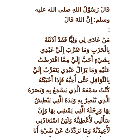
قَالَ رَسُوْلُ اللهِ صلى الله عليه
وسلم: إِنَّ اللهَ قَالَ
:
مَنْ عَادَى لِي وَلِيًّا فَقَدْ آذَنْتُهُ
بِالْحَرْبِ وَمَا تَقَرَّبَ إِلَيَّ عَبْدِي
بِشَيْءٍ أَحَبَّ إِلَيَّ مِمَّا افْتَرَضْتُ
عَلَيْهِ وَمَا يَزَالُ عَبْدِي يَتَقَرَّبُ إِلَيَّ
بِالنَّوَافِلِ حَتَّى أُحِبَّهُ فَإِذَا أَحْبَبْتُهُ
كُنْتُ سَمْعَهُ الَّذِي يَسْمَعُ بِهِ وَبَصَرَهُ
الَّذِي يُبْصِرُ بِهِ وَيَدَهُ الَّتِي يَبْطِشُ
بِهَا وَرِجْلَهُ الَّتِي يَمْشِي بِهَا وَإِنْ
سَأَلَنِي لَأُعْطِيَنَّهُ وَلَئِنْ اسْتَعَاذَنِي
لَأُعِيذَنَّهُ وَمَا تَرَدَّدْتُ عَنْ شَيْءٍ أَنَا