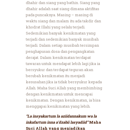
dhahir dan siang yang bathin. Siang yang
dhahir adalah saat siang dimana aktifitas
pada puncaknya. Masing – masing di
waktu siang dan malam itu ada takdir dan
khodrat Illahi yang selalu terjadi.
Sedemikian banyak kenikmatan yang
terjadi dan sedemikian banyak musibah
terjadi. Dalam setiap musibah tersimpan
penghapusan dosa dan pengangkatan
derajat. Dalam kenikmatan terdapat
tawaran untuk mendapat lebih lagi jika ia
bersyukur dan terdapat teguran akan
berubah kenikmatan itu menjadi
kesusahan jika ia tidak bersyukur kepada
Allah. Maha Suci Allah yang membimbing
dengan kenikmatan untuk mencapai
kenikmatan. Dengan kenikmatan, ia bisa
menggapai kenikmatan yang lebih.
“La insyakartum la aziidannakum wa la
inkafartum inna a’dzabii lasyadiid”
Maha
Suci Allah yang menjadikan