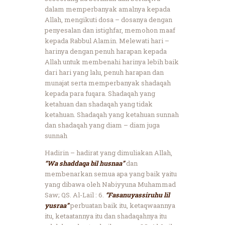
dalam memperbanyak amalnya kepada
Allah, mengikuti dosa – dosanya dengan
penyesalan dan istighfar, memohon maaf
kepada Rabbul Alamin. Melewati hari –
harinya dengan penuh harapan kepada
Allah untuk membenahi harinya lebih baik
dari hari yang lalu, penuh harapan dan
munajat serta memperbanyak shadaqah
kepada para fuqara. Shadaqah yang
ketahuan dan shadaqah yang tidak
ketahuan. Shadaqah yang ketahuan sunnah
dan shadaqah yang diam – diam juga
sunnah
Hadirin – hadirat yang dimuliakan Allah,
“Wa shaddaqa bil husnaa”
dan
membenarkan semua apa yang baik yaitu
yang dibawa oleh Nabiyyuna Muhammad
Saw; QS. Al-Lail : 6.
“Fasanuyassiruhu lil
yusraa”
perbuatan baik itu, ketaqwaannya
itu, ketaatannya itu dan shadaqahnya itu