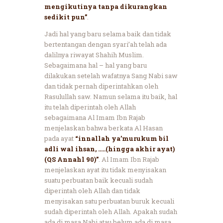
mengikutinya tanpa dikurangkan
sedikit pun”
.
Jadi hal yang baru selama baik dan tidak
bertentangan dengan syari’ah telah ada
dalilnya riwayat Shahih Muslim.
Sebagaimana hal – hal yang baru
dilakukan setelah wafatnya Sang Nabi saw
dan tidak pernah diperintahkan oleh
Rasulullah saw. Namun selama itu baik, hal
itu telah diperintah oleh Allah
sebagaimana Al Imam Ibn Rajab
menjelaskan bahwa berkata Al Hasan
pada ayat
“innallah ya’murukum bil
adli wal ihsan, …..(hingga akhir ayat)
(QS Annahl 90)”
. Al Imam Ibn Rajab
menjelaskan ayat itu tidak menyisakan
suatu perbuatan baik kecuali sudah
diperintah oleh Allah dan tidak
menyisakan satu perbuatan buruk kecuali
sudah diperintah oleh Allah. Apakah sudah
ada di masa Nabi atau belum ada di masa