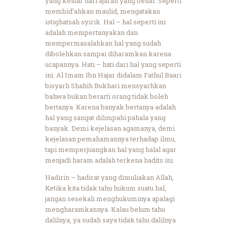
yang keluar dari ajaran yang benar. Seperti
membid’ahkan maulid, mengatakan
istighatsah syirik. Hal – hal seperti ini
adalah mempertanyakan dan
mempermasalahkan hal yang sudah
dibolehkan sampai diharamkan karena
ucapannya. Hati – hati dari hal yang seperti
ini. Al Imam Ibn Hajar didalam Fathul Baari
bisyarh Shahih Bukhari mensyarhkan
bahwa bukan berarti orang tidak boleh
bertanya. Karena banyak bertanya adalah
hal yang sangat dilimpahi pahala yang
banyak. Demi kejelasan agamanya, demi
kejelasan pemahamannya terhadap ilmu,
tapi memperjuangkan hal yang halal agar
menjadi haram adalah terkena hadits ini.
Hadirin – hadirat yang dimuliakan Allah,
Ketika kita tidak tahu hukum suatu hal,
jangan sesekali menghukuminya apalagi
mengharamkannya. Kalau belum tahu
dalilnya, ya sudah saya tidak tahu dalilnya