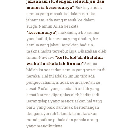
jahannam itu dengan seluruh jin dan
manusia kesemuanya”
. Buktinya tidak
semua yang masuk ke dalam neraka
jahannam, ada yang masuk ke dalam
surga. Namun Allah berkata
“kesemuanya”
, maksudnya ke semua
yang bathil, ke semua yang dhalim, ke
semua yang jahat. Demikian hadirin
makna hadits tersebut juga. Dikatakan oleh
Imam Nawawi
“kullu bid’ah dhalalah
wa kullu dhalalah finnaar”
Semua
bid’ah itu sesat dan semua yang sesat itu di
neraka. Hal ini adalah umum tapi ada
pengecualiannya, tidak semua bid’ah itu
sesat. Bid’ah yang …. adalah bid’ah yang
sesat karena diperjelas oleh hadits tadi.
Barangsiapa yang mengajarkan hal yang
baru, yang baik dan tidak bertentangan
dengan syari’ah Islam kita maka akan
mendapatkan pahala dan pahala orang
yang mengikutinya.