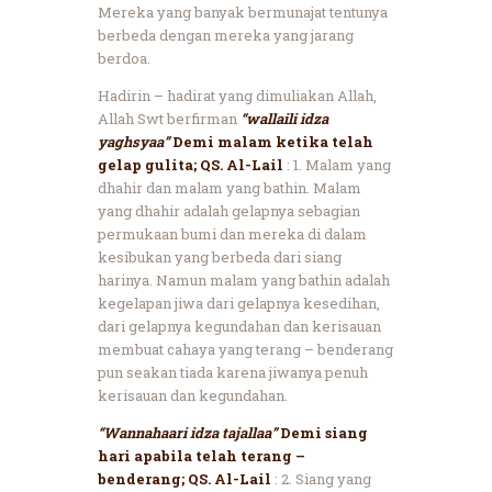
Mereka yang banyak bermunajat tentunya
berbeda dengan mereka yang jarang
berdoa.
Hadirin – hadirat yang dimuliakan Allah,
Allah Swt berfirman
“wallaili idza
yaghsyaa”
Demi malam ketika telah
gelap gulita; QS. Al-Lail
: 1. Malam yang
dhahir dan malam yang bathin. Malam
yang dhahir adalah gelapnya sebagian
permukaan bumi dan mereka di dalam
kesibukan yang berbeda dari siang
harinya. Namun malam yang bathin adalah
kegelapan jiwa dari gelapnya kesedihan,
dari gelapnya kegundahan dan kerisauan
membuat cahaya yang terang – benderang
pun seakan tiada karena jiwanya penuh
kerisauan dan kegundahan.
“Wannahaari idza tajallaa”
Demi siang
hari apabila telah terang –
benderang; QS. Al-Lail
: 2. Siang yang