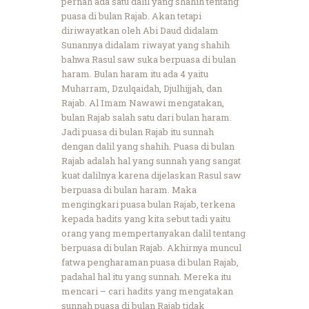
pernah ada satu dalil yang shahih tentang
puasa di bulan Rajab. Akan tetapi
diriwayatkan oleh Abi Daud didalam
Sunannya didalam riwayat yang shahih
bahwa Rasul saw suka berpuasa di bulan
haram. Bulan haram itu ada 4 yaitu
Muharram, Dzulqaidah, Djulhijjah, dan
Rajab. Al Imam Nawawi mengatakan,
bulan Rajab salah satu dari bulan haram.
Jadi puasa di bulan Rajab itu sunnah
dengan dalil yang shahih. Puasa di bulan
Rajab adalah hal yang sunnah yang sangat
kuat dalilnya karena dijelaskan Rasul saw
berpuasa di bulan haram. Maka
mengingkari puasa bulan Rajab, terkena
kepada hadits yang kita sebut tadi yaitu
orang yang mempertanyakan dalil tentang
berpuasa di bulan Rajab. Akhirnya muncul
fatwa pengharaman puasa di bulan Rajab,
padahal hal itu yang sunnah. Mereka itu
mencari – cari hadits yang mengatakan
sunnah puasa di bulan Rajab tidak