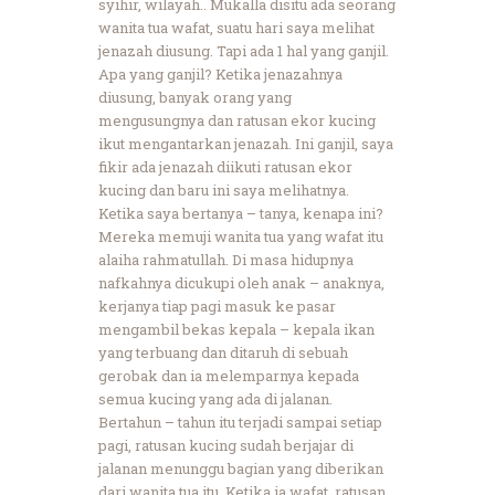
syihir, wilayah.. Mukalla disitu ada seorang
wanita tua wafat, suatu hari saya melihat
jenazah diusung. Tapi ada 1 hal yang ganjil.
Apa yang ganjil? Ketika jenazahnya
diusung, banyak orang yang
mengusungnya dan ratusan ekor kucing
ikut mengantarkan jenazah. Ini ganjil, saya
fikir ada jenazah diikuti ratusan ekor
kucing dan baru ini saya melihatnya.
Ketika saya bertanya – tanya, kenapa ini?
Mereka memuji wanita tua yang wafat itu
alaiha rahmatullah. Di masa hidupnya
nafkahnya dicukupi oleh anak – anaknya,
kerjanya tiap pagi masuk ke pasar
mengambil bekas kepala – kepala ikan
yang terbuang dan ditaruh di sebuah
gerobak dan ia melemparnya kepada
semua kucing yang ada di jalanan.
Bertahun – tahun itu terjadi sampai setiap
pagi, ratusan kucing sudah berjajar di
jalanan menunggu bagian yang diberikan
dari wanita tua itu. Ketika ia wafat, ratusan