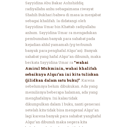
Sayyidina Abu Bakar Ashshiddiq
radiyallahu anhu sebagaimana riwayat
Shahih Bukhari bahwa di masa ia menjabat
sebagai khalifah. Ia didatangi oleh
Sayyidina Umar bin Khattab radiyallahu
anhum. Sayyidina Umar ra mengadukan
pembunuhan banyak para sahabat pada
kejadian ahlul yamamah (yg terbunuh
banyak para penghafal Alqur’an). Banyak
sahabat yang hafal Alqur’an dibunuh, maka
berkata Sayyidina Umar ra
“wahai
Amirul Mukminin, wahai khalifah
sebaiknya Alqur’an ini kita tuliskan
(jilidkan dalam satu buku)”
. Karena
sebelumnya belum dibukukan. Ada yang
menulisnya beberapa halaman, ada yang
menghafalnya. Ini kalau tidak
dikumpulkan dalam 1 buku, nanti generasi
setelah kita tidak bisa mengenal Alqur’an
lagi karena banyak para sahabat yanghafal
Alqur’an dibunuh maka segera kita