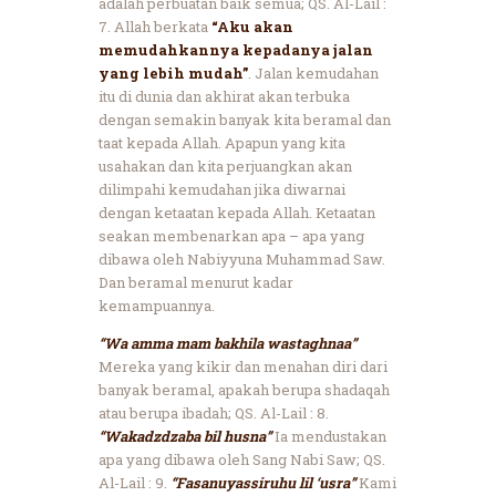
adalah perbuatan baik semua; QS. Al-Lail :
7. Allah berkata
“Aku akan
memudahkannya kepadanya jalan
yang lebih mudah”
. Jalan kemudahan
itu di dunia dan akhirat akan terbuka
dengan semakin banyak kita beramal dan
taat kepada Allah. Apapun yang kita
usahakan dan kita perjuangkan akan
dilimpahi kemudahan jika diwarnai
dengan ketaatan kepada Allah. Ketaatan
seakan membenarkan apa – apa yang
dibawa oleh Nabiyyuna Muhammad Saw.
Dan beramal menurut kadar
kemampuannya.
“Wa amma mam bakhila wastaghnaa”
Mereka yang kikir dan menahan diri dari
banyak beramal, apakah berupa shadaqah
atau berupa ibadah; QS. Al-Lail : 8.
“Wakadzdzaba bil husna”
Ia mendustakan
apa yang dibawa oleh Sang Nabi Saw; QS.
Al-Lail : 9.
“Fasanuyassiruhu lil ‘usra”
Kami