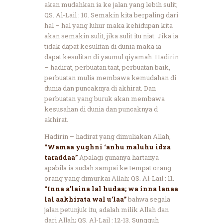
akan mudahkan ia ke jalan yang lebih sulit;
QS. Al-Lail : 10. Semakin kita berpaling dari
hal – hal yang luhur maka kehidupan kita
akan semakin sulit, jika sulit itu niat. Jika ia
tidak dapat kesulitan di dunia maka ia
dapat kesulitan di yaumul qiyamah. Hadirin
– hadirat, perbuatan taat, perbuatan baik,
perbuatan mulia membawa kemudahan di
dunia dan puncaknya di akhirat. Dan
perbuatan yang buruk akan membawa
kesusahan di dunia dan puncaknya d
akhirat.
Hadirin – hadirat yang dimuliakan Allah,
“Wamaa yughni ‘anhu maluhu idza
taraddaa”
Apalagi gunanya hartanya
apabila ia sudah sampai ke tempat orang –
orang yang dimurkai Allah; QS. Al-Lail : 11.
“Inna a’laina lal hudaa; wa inna lanaa
lal aakhirata wal u’laa”
bahwa segala
jalan petunjuk itu, adalah milik Allah dan
dari Allah; QS. Al-Lail : 12-13. Sungguh