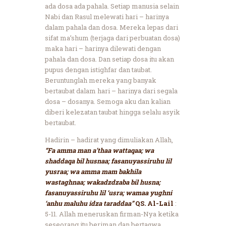
ada dosa ada pahala. Setiap manusia selain
Nabi dan Rasul melewati hari – harinya
dalam pahala dan dosa. Mereka lepas dari
sifat ma’shum (terjaga dari perbuatan dosa)
maka hari – harinya dilewati dengan
pahala dan dosa. Dan setiap dosa itu akan
pupus dengan istighfar dan taubat.
Beruntunglah mereka yang banyak
bertaubat dalam hari – harinya dari segala
dosa – dosanya. Semoga aku dan kalian
diberi kelezatan taubat hingga selalu asyik
bertaubat.
Hadirin – hadirat yang dimuliakan Allah,
“Fa amma man a’thaa wattaqaa; wa
shaddaqa bil husnaa; fasanuyassiruhu lil
yusraa; wa amma mam bakhila
wastaghnaa; wakadzdzaba bil husna;
fasanuyassiruhu lil ‘usra; wamaa yughni
‘anhu maluhu idza taraddaa”
QS. Al-Lail
:
5-11. Allah meneruskan firman-Nya ketika
seseorang itu beriman dan bertaqwa