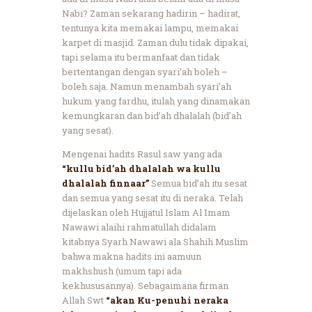
Nabi? Zaman sekarang hadirin – hadirat,
tentunya kita memakai lampu, memakai
karpet di masjid. Zaman dulu tidak dipakai,
tapi selama itu bermanfaat dan tidak
bertentangan dengan syari’ah boleh –
boleh saja. Namun menambah syari’ah
hukum yang fardhu, itulah yang dinamakan
kemungkaran dan bid’ah dhalalah (bid’ah
yang sesat).
Mengenai hadits Rasul saw yang ada
“kullu bid’ah dhalalah wa kullu
dhalalah finnaar”
Semua bid’ah itu sesat
dan semua yang sesat itu di neraka. Telah
dijelaskan oleh Hujjatul Islam Al Imam
Nawawi alaihi rahmatullah didalam
kitabnya Syarh Nawawi ala Shahih Muslim
bahwa makna hadits ini aamuun
makhshush (umum tapi ada
kekhususannya). Sebagaimana firman
Allah Swt
“akan Ku-penuhi neraka