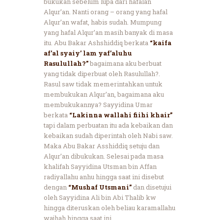
bukukan sebelum lupa dari hafalan
Alqur’an. Nanti orang – orang yang hafal
Alqur’an wafat, habis sudah. Mumpung
yang hafal Alqur’an masih banyak di masa
itu. Abu Bakar Ashshiddiq berkata
“kaifa
af’al syaiy’ lam yaf’aluhu
Rasulullah?”
bagaimana aku berbuat
yang tidak diperbuat oleh Rasulullah?.
Rasul saw tidak memerintahkan untuk
membukukan Alqur’an, bagaimana aku
membukukannya? Sayyidina Umar
berkata
“Lakinna wallahi fiihi khair”
tapi dalam perbuatan itu ada kebaikan dan
kebaikan sudah diperintah oleh Nabi saw.
Maka Abu Bakar Asshiddiq setuju dan
Alqur’an dibukukan. Selesai pada masa
khalifah Sayyidina Utsman bin Affan
radiyallahu anhu hingga saat ini disebut
dengan
“Mushaf Utsmani”
dan disetujui
oleh Sayyidina Ali bin Abi Thalib kw
hingga diteruskan oleh beliau karamallahu
wajhah hingga saat ini.