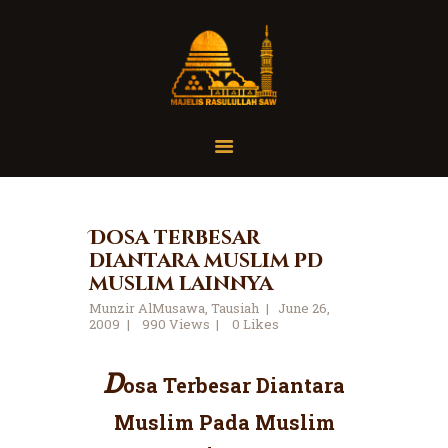
Home
Organisasi
Tausiah
Dosa terbesar
diantara muslim pd
Jadwal
muslim lainnya
Tanya Yuk
Munzir AlMusawa
,
Tausiah
June 26,
Dokumentasi
2009
990
Views
0
Likes
Media
D
Referensi
osa Terbesar Diantara
Muslim Pada Muslim