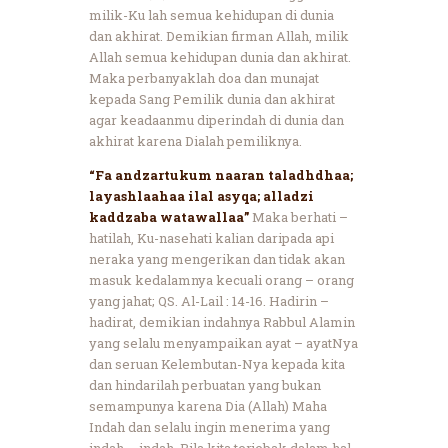
milik-Ku lah semua kehidupan di dunia
dan akhirat. Demikian firman Allah, milik
Allah semua kehidupan dunia dan akhirat.
Maka perbanyaklah doa dan munajat
kepada Sang Pemilik dunia dan akhirat
agar keadaanmu diperindah di dunia dan
akhirat karena Dialah pemiliknya.
“Fa andzartukum naaran taladhdhaa;
layashlaahaa ilal asyqa; alladzi
kaddzaba watawallaa”
Maka berhati –
hatilah, Ku-nasehati kalian daripada api
neraka yang mengerikan dan tidak akan
masuk kedalamnya kecuali orang – orang
yang jahat; QS. Al-Lail : 14-16. Hadirin –
hadirat, demikian indahnya Rabbul Alamin
yang selalu menyampaikan ayat – ayatNya
dan seruan Kelembutan-Nya kepada kita
dan hindarilah perbuatan yang bukan
semampunya karena Dia (Allah) Maha
Indah dan selalu ingin menerima yang
indah – indah. Bila kita terjebak dalam hal