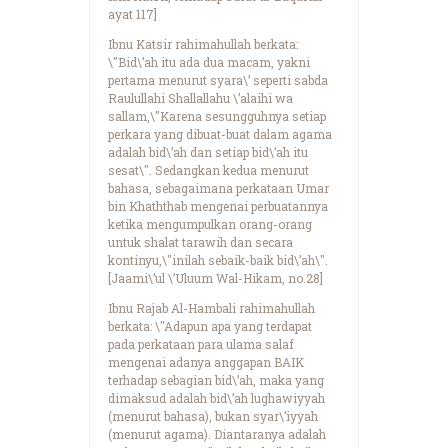
ayat 117]
Ibnu Katsir rahimahullah berkata:
\"Bid\’ah itu ada dua macam, yakni
pertama menurut syara\’ seperti sabda
Raulullahi Shallallahu \’alaihi wa
sallam,\"Karena sesungguhnya setiap
perkara yang dibuat-buat dalam agama
adalah bid\’ah dan setiap bid\’ah itu
sesat\". Sedangkan kedua menurut
bahasa, sebagaimana perkataan Umar
bin Khaththab mengenai perbuatannya
ketika mengumpulkan orang-orang
untuk shalat tarawih dan secara
kontinyu,\"inilah sebaik-baik bid\’ah\".
[Jaami\’ul \’Uluum Wal-Hikam, no.28]
Ibnu Rajab Al-Hambali rahimahullah
berkata: \"Adapun apa yang terdapat
pada perkataan para ulama salaf
mengenai adanya anggapan BAIK
terhadap sebagian bid\’ah, maka yang
dimaksud adalah bid\’ah lughawiyyah
(menurut bahasa), bukan syar\’iyyah
(menurut agama). Diantaranya adalah