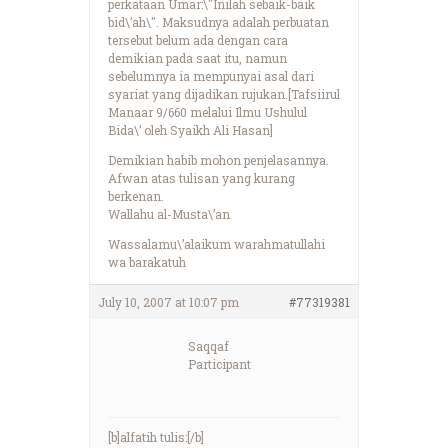
perkataan Umar:\"Inilah sebaik-baik
bid\’ah\". Maksudnya adalah perbuatan
tersebut belum ada dengan cara
demikian pada saat itu, namun
sebelumnya ia mempunyai asal dari
syariat yang dijadikan rujukan.[Tafsiirul
Manaar 9/660 melalui Ilmu Ushulul
Bida\’ oleh Syaikh Ali Hasan]
Demikian habib mohon penjelasannya.
Afwan atas tulisan yang kurang
berkenan.
Wallahu al-Musta\’an
Wassalamu\’alaikum warahmatullahi
wa barakatuh
July 10, 2007 at 10:07 pm
#77319381
Saqqaf
Participant
[b]alfatih tulis:[/b]