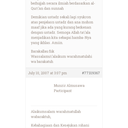
berhujjah secara ilmiah berdasarkan al-
Qur\’an dan sunnah
Demikian ustadz sekali lagi syukron
atas penjelasn ustadz dan ana mohon
maaf jika ada yang kurang berkenan
dengan ustadz. Semoga Allah ta\’ala
menjadikan kita sebagai hamba-Nya
yang ikhlas. Amiin.
Barakallau fiik
Wassalamu\’alaikum warahmatulahi
wa barakatuh
July 10, 2007 at 3:07 pm
#77319367
Munzir Almusawa
Participant
Alaikumsalam warahmatullah
wabaraktuh,
Kebahagiaan dan Kesejukan rohani