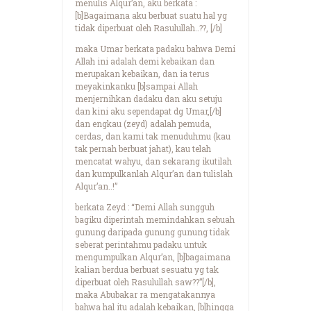
menulis Alqur’an, aku berkata :
[b]Bagaimana aku berbuat suatu hal yg
tidak diperbuat oleh Rasulullah..??, [/b]
maka Umar berkata padaku bahwa Demi
Allah ini adalah demi kebaikan dan
merupakan kebaikan, dan ia terus
meyakinkanku [b]sampai Allah
menjernihkan dadaku dan aku setuju
dan kini aku sependapat dg Umar,[/b]
dan engkau (zeyd) adalah pemuda,
cerdas, dan kami tak menuduhmu (kau
tak pernah berbuat jahat), kau telah
mencatat wahyu, dan sekarang ikutilah
dan kumpulkanlah Alqur’an dan tulislah
Alqur’an..!”
berkata Zeyd : “Demi Allah sungguh
bagiku diperintah memindahkan sebuah
gunung daripada gunung gunung tidak
seberat perintahmu padaku untuk
mengumpulkan Alqur’an, [b]bagaimana
kalian berdua berbuat sesuatu yg tak
diperbuat oleh Rasulullah saw??”[/b],
maka Abubakar ra mengatakannya
bahwa hal itu adalah kebaikan, [b]hingga