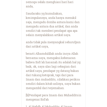
semoga selalu menghiasi hari hari
anda,
Saudaraku yg kumuliakan,
kesimpulannya, anda hanya menukil
saja, mengadu domba antara kami dan
mengadu antara dua artikel, dan anda
sendiri tak memberi pendapat apa apa
selain menyalahkan artikel saya.
anda tidak pula menyangkal sehurufpun
dari artikel saya,
berarti Alhamdulillah anda insya Allah
bersama saya, mengakui kebenaran
bahwa Bid\’ah hasanah itu adalah hal yg
baik, ok, saya ulas lagi sebagian dari
artikel saya, pendapat yg datang bukan
dari tukang ketoprak, tapi dari para
Imam dan muhaddits, silahkan periksa
sendiri dalam kitab aslinya, saya bukan
mengambil dari terjemahan.
[b]Pendapat para Imam dan Muhadditsin
mengenai Bid’ah
1. Al Hafidh Al Muhaddits Al Imam