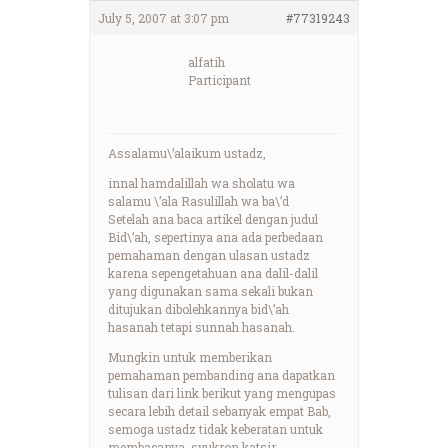
July 5, 2007 at 3:07 pm
#77319243
alfatih
Participant
Assalamu\’alaikum ustadz,
innal hamdalillah wa sholatu wa
salamu \’ala Rasulillah wa ba\’d
Setelah ana baca artikel dengan judul
Bid\’ah, sepertinya ana ada perbedaan
pemahaman dengan ulasan ustadz
karena sepengetahuan ana dalil-dalil
yang digunakan sama sekali bukan
ditujukan dibolehkannya bid\’ah
hasanah tetapi sunnah hasanah.
Mungkin untuk memberikan
pemahaman pembanding ana dapatkan
tulisan dari link berikut yang mengupas
secara lebih detail sebanyak empat Bab,
semoga ustadz tidak keberatan untuk
membacanya. syukron katsir