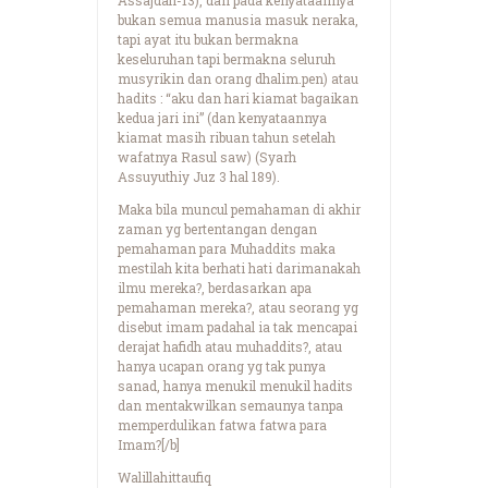
bukan semua manusia masuk neraka,
tapi ayat itu bukan bermakna
keseluruhan tapi bermakna seluruh
musyrikin dan orang dhalim.pen) atau
hadits : “aku dan hari kiamat bagaikan
kedua jari ini” (dan kenyataannya
kiamat masih ribuan tahun setelah
wafatnya Rasul saw) (Syarh
Assuyuthiy Juz 3 hal 189).
Maka bila muncul pemahaman di akhir
zaman yg bertentangan dengan
pemahaman para Muhaddits maka
mestilah kita berhati hati darimanakah
ilmu mereka?, berdasarkan apa
pemahaman mereka?, atau seorang yg
disebut imam padahal ia tak mencapai
derajat hafidh atau muhaddits?, atau
hanya ucapan orang yg tak punya
sanad, hanya menukil menukil hadits
dan mentakwilkan semaunya tanpa
memperdulikan fatwa fatwa para
Imam?[/b]
Walillahittaufiq