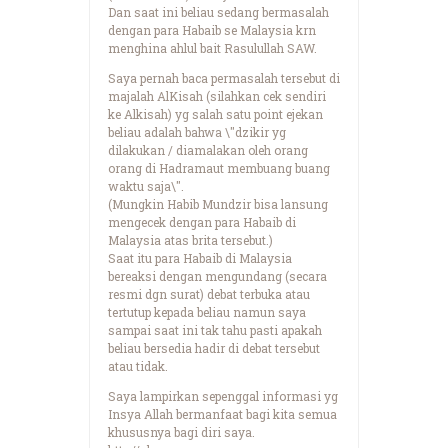
Dan saat ini beliau sedang bermasalah
dengan para Habaib se Malaysia krn
menghina ahlul bait Rasulullah SAW.
Saya pernah baca permasalah tersebut di
majalah AlKisah (silahkan cek sendiri
ke Alkisah) yg salah satu point ejekan
beliau adalah bahwa \"dzikir yg
dilakukan / diamalakan oleh orang
orang di Hadramaut membuang buang
waktu saja\".
(Mungkin Habib Mundzir bisa lansung
mengecek dengan para Habaib di
Malaysia atas brita tersebut.)
Saat itu para Habaib di Malaysia
bereaksi dengan mengundang (secara
resmi dgn surat) debat terbuka atau
tertutup kepada beliau namun saya
sampai saat ini tak tahu pasti apakah
beliau bersedia hadir di debat tersebut
atau tidak.
Saya lampirkan sepenggal informasi yg
Insya Allah bermanfaat bagi kita semua
khususnya bagi diri saya.