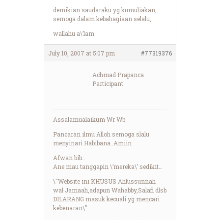
demikian saudaraku yg kumuliakan,
semoga dalam kebahagiaan selalu,
wallahu a\’lam
July 10, 2007 at 5:07 pm
#77319376
Achmad Prapanca
Participant
Assalamualaikum Wr Wb
Pancaran ilmu Alloh semoga slalu
menyinari Habibana..Amiin
Afwan bib..
Ane mau tanggapin \’mereka\’ sedikit…
\"Website ini KHUSUS Ahlussunnah
wal Jamaah,adapun Wahabby,Salafi dlsb
DILARANG masuk kecuali yg mencari
kebenaran\"