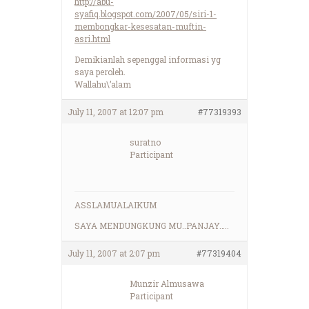
http://abu-
syafiq.blogspot.com/2007/05/siri-1-
membongkar-kesesatan-muftin-
asri.html
Demikianlah sepenggal informasi yg
saya peroleh.
Wallahu\’alam
July 11, 2007 at 12:07 pm
#77319393
suratno
Participant
ASSLAMUALAIKUM
SAYA MENDUNGKUNG MU..PANJAY…..
July 11, 2007 at 2:07 pm
#77319404
Munzir Almusawa
Participant