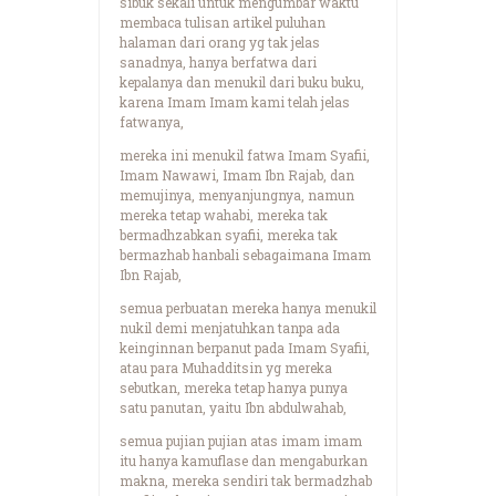
sibuk sekali untuk mengumbar waktu
membaca tulisan artikel puluhan
halaman dari orang yg tak jelas
sanadnya, hanya berfatwa dari
kepalanya dan menukil dari buku buku,
karena Imam Imam kami telah jelas
fatwanya,
mereka ini menukil fatwa Imam Syafii,
Imam Nawawi, Imam Ibn Rajab, dan
memujinya, menyanjungnya, namun
mereka tetap wahabi, mereka tak
bermadhzabkan syafii, mereka tak
bermazhab hanbali sebagaimana Imam
Ibn Rajab,
semua perbuatan mereka hanya menukil
nukil demi menjatuhkan tanpa ada
keinginnan berpanut pada Imam Syafii,
atau para Muhadditsin yg mereka
sebutkan, mereka tetap hanya punya
satu panutan, yaitu Ibn abdulwahab,
semua pujian pujian atas imam imam
itu hanya kamuflase dan mengaburkan
makna, mereka sendiri tak bermadzhab