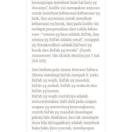
barangsiapa membuat buat hal baru yg
dosanya”, hadits ini merupakan anjuran
untuk membuat kebiasaan kebiasaan yg
baik, dan ancaman untuk membuat
kebiasaan yg buruk, dan pada hadits ini
terdapat pengecualian dari sabda beliau
saw : “semua yg baru adalah Bid’ah, dan
semua yg Bid’ah adalah sesat”, sungguh
yg dimaksudkan adalah hal baru yg
buruk dan Bid’ah yg tercela”. (Syarh
Annawawi ‘ala Shahih Muslim juz 7 hal
104-105)
Dan berkata pula Imam Nawawi bahwa
Ulama membagi bid’ah menjadi 5, yaitu
Bid’ah yg wajib, Bid’ah yg mandub,
bid’ah yg mubah, bid’ah yg makruh dan
bid’ah yg haram.
Bid’ah yg wajib contohnya adalah
mencantumkan dalil dalil pada ucapan
ucapan yg menentang kemungkaran,
contoh bid’ah yg mandub (mendapat
pahala bila dilakukan dan tak mendapat
dosa bila ditinggalkan) adalah membuat
buku buku ilmu syariah, membangun