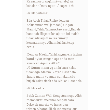
Kayaknya orang2 ini(wahaby) ga
bakalan \"mau ngarti\".capee..deh.
-Bukti pertama:
Bila Alloh Tidak Ridho dengan
Ahlussunah wal jamaah(DEngan
Maulid,Tahlil,Tabaruk,tawassul,Bid,ah
hasanah dll) pastilah ajaran ini sudah
tidak adalagi di muka bumi,tp
kenyataannya Alhamdullilah tetap
eksis..
.Dengan Maulid,Tahlillan,majelis ta\’lim
kami Syiar,Dengan apa anda men
syiarkan Agama Alloh?
.Al Quran mana yg anda baca kalau
tidak dgn adanya Bid\’ah Hasanah?
.hadis mana yg anda gunakan sbg
hujjah kalau tidak ada Bid\’ah Hasanah?
-Bukti kedua:
Sejak Zaman Wali Songo(semoga Alloh
memberkati mereka) dengan cara
Dakwah mereka yg halus dan
telaten.Alhamdullilah Indonesia jauh