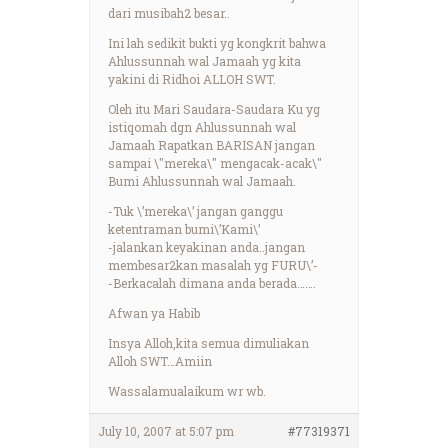
dari musibah2 besar..
Ini lah sedikit bukti yg kongkrit bahwa
Ahlussunnah wal Jamaah yg kita
yakini di Ridhoi ALLOH SWT.
Oleh itu Mari Saudara-Saudara Ku yg
istiqomah dgn Ahlussunnah wal
Jamaah Rapatkan BARISAN jangan
sampai \"mereka\" mengacak-acak\"
Bumi Ahlussunnah wal Jamaah.
-Tuk \’mereka\’ jangan ganggu
ketentraman bumi\’Kami\’
-jalankan keyakinan anda..jangan
membesar2kan masalah yg FURU\’-
-Berkacalah dimana anda berada…….
Afwan ya Habib
Insya Alloh,kita semua dimuliakan
Alloh SWT…Amiin
Wassalamualaikum wr wb.
July 10, 2007 at 5:07 pm
#77319371