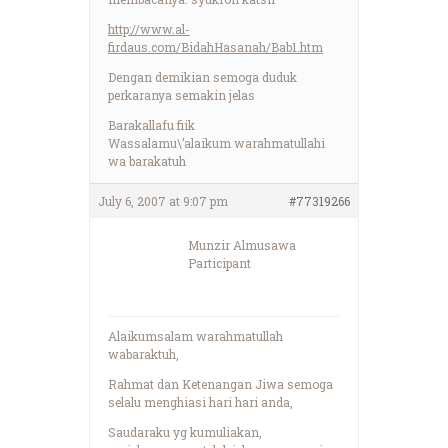
http://www.al-
firdaus.com/BidahHasanah/Bab1.htm
Dengan demikian semoga duduk
perkaranya semakin jelas
Barakallafu fiik
Wassalamu\’alaikum warahmatullahi
wa barakatuh
July 6, 2007 at 9:07 pm
#77319266
Munzir Almusawa
Participant
Alaikumsalam warahmatullah
wabaraktuh,
Rahmat dan Ketenangan Jiwa semoga
selalu menghiasi hari hari anda,
Saudaraku yg kumuliakan,