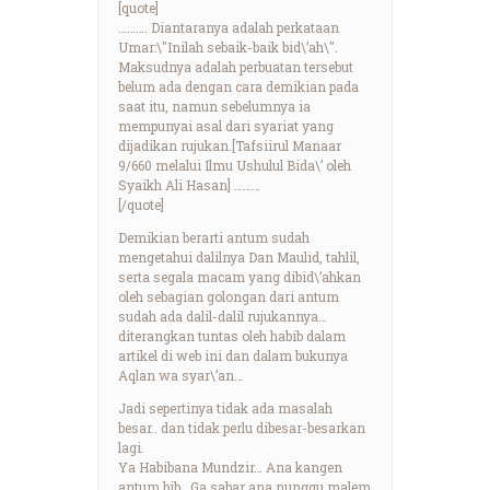
[quote]
………. Diantaranya adalah perkataan
Umar:\"Inilah sebaik-baik bid\’ah\".
Maksudnya adalah perbuatan tersebut
belum ada dengan cara demikian pada
saat itu, namun sebelumnya ia
mempunyai asal dari syariat yang
dijadikan rujukan.[Tafsiirul Manaar
9/660 melalui Ilmu Ushulul Bida\’ oleh
Syaikh Ali Hasan] ………
[/quote]
Demikian berarti antum sudah
mengetahui dalilnya Dan Maulid, tahlil,
serta segala macam yang dibid\’ahkan
oleh sebagian golongan dari antum
sudah ada dalil-dalil rujukannya…
diterangkan tuntas oleh habib dalam
artikel di web ini dan dalam bukunya
Aqlan wa syar\’an…
Jadi sepertinya tidak ada masalah
besar.. dan tidak perlu dibesar-besarkan
lagi.
Ya Habibana Mundzir… Ana kangen
antum bib.. Ga sabar ana nunggu malem