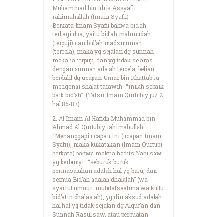
Muhammad bin Idris Assyafii
rahimahullah (Imam Syafii)
Berkata Imam Syafii bahwa bid’ah
terbagi dua, yaitu bid’ah mahmudah
(terpuji) dan bid’ah madzmumah
(tercela), maka yg sejalan dg sunnah
maka ia terpuji, dan yg tidak selaras
dengan sunnah adalah tercela, beliau
berdalil dg ucapan Umar bin Khattab ra
mengenai shalat tarawih : “inilah sebaik
baik bid’ah”. (Tafsir Imam Qurtubiy juz 2
hal 86-87)
2. Al Imam Al Hafidh Muhammad bin
Ahmad Al Qurtubiy rahimahullah
“Menanggapi ucapan ini (ucapan Imam
Syafii), maka kukatakan (Imam Qurtubi
berkata) bahwa makna hadits Nabi saw
yg berbunyi : “seburuk buruk
permasalahan adalah hal yg baru, dan
semua Bid’ah adalah dhalalah” (wa
syarrul umuuri muhdatsaatuha wa kullu
bid’atin dhalaalah), yg dimaksud adalah
hal hal yg tidak sejalan dg Alqur’an dan
Sunnah Rasul saw, atau perbuatan