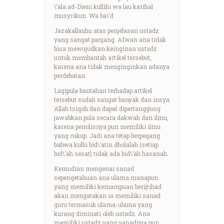
\’ala ad-Dieni kullihi wa lau karihal
musyrikun. Wa ba\’d
Jazakallauhu atas penjelasan ustadz
yang sangat panjang. Afwan ana tidak
bisa mewujudkan keinginan ustadz
untuk membantah artikel tersebut,
karena ana tidak menginginkan adanya
perdebatan.
Lagipula bantahan terhadap artikel
tersebut sudah sangat banyak dan insya
Allah tsiqoh dan dapat dipertanggung
jawabkan pula secara dakwah dan ilmu,
karena penulisnya pun memiliki ilmu
yang cukup. Jadi ana tetap berpegang
bahwa kullu bid\’atin dholalah (setiap
bid\’ah sesat) tidak ada bid\’ah hasanah.
Kemudian mengenai sanad
sepengetahuan ana ulama manapun
yang memiliki kemampuan berijtihad
akan mengatakan ia memiliki sanad
guru termasuk ulama-ulama yang
kurang diminati oleh ustadz. Ana
memiliki ustadz yang sanadnya pun