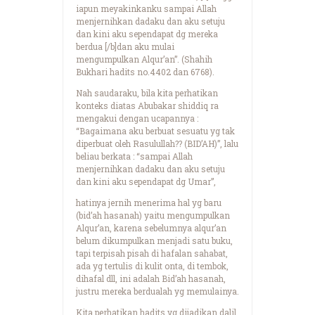
iapun meyakinkanku sampai Allah
menjernihkan dadaku dan aku setuju
dan kini aku sependapat dg mereka
berdua [/b]dan aku mulai
mengumpulkan Alqur’an”. (Shahih
Bukhari hadits no.4402 dan 6768).
Nah saudaraku, bila kita perhatikan
konteks diatas Abubakar shiddiq ra
mengakui dengan ucapannya :
“Bagaimana aku berbuat sesuatu yg tak
diperbuat oleh Rasulullah?? (BID’AH)”, lalu
beliau berkata : “sampai Allah
menjernihkan dadaku dan aku setuju
dan kini aku sependapat dg Umar”,
hatinya jernih menerima hal yg baru
(bid’ah hasanah) yaitu mengumpulkan
Alqur’an, karena sebelumnya alqur’an
belum dikumpulkan menjadi satu buku,
tapi terpisah pisah di hafalan sahabat,
ada yg tertulis di kulit onta, di tembok,
dihafal dll, ini adalah Bid’ah hasanah,
justru mereka berdualah yg memulainya.
Kita perhatikan hadits yg dijadikan dalil