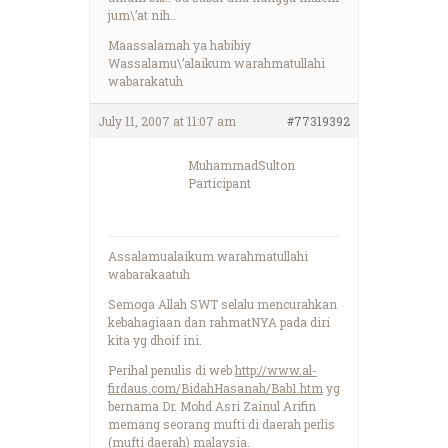
jum\’at nih..
Maassalamah ya habibiy
Wassalamu\’alaikum warahmatullahi
wabarakatuh
July 11, 2007 at 11:07 am
#77319392
MuhammadSulton
Participant
Assalamualaikum warahmatullahi
wabarakaatuh
Semoga Allah SWT selalu mencurahkan
kebahagiaan dan rahmatNYA pada diri
kita yg dhoif ini.
Perihal penulis di web
http://www.al-
firdaus.com/BidahHasanah/Bab1.htm
yg
bernama Dr. Mohd Asri Zainul Arifin
memang seorang mufti di daerah perlis
(mufti daerah) malaysia.