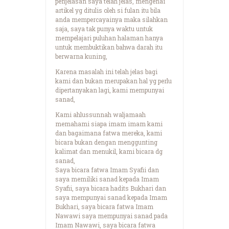
penjelasan saya telah jelas, mengenai
artikel yg ditulis oleh si fulan itu bila
anda mempercayainya maka silahkan
saja, saya tak punya waktu untuk
mempelajari puluhan halaman hanya
untuk membuktikan bahwa darah itu
berwarna kuning,
Karena masalah ini telah jelas bagi
kami dan bukan merupakan hal yg perlu
dipertanyakan lagi, kami mempunyai
sanad,
Kami ahlussunnah waljamaah
memahami siapa imam imam kami
dan bagaimana fatwa mereka, kami
bicara bukan dengan menggunting
kalimat dan menukil, kami bicara dg
sanad,
Saya bicara fatwa Imam Syafii dan
saya memiliki sanad kepada Imam
Syafii, saya bicara hadits Bukhari dan
saya mempunyai sanad kepada Imam
Bukhari, saya bicara fatwa Imam
Nawawi saya mempunyai sanad pada
Imam Nawawi, saya bicara fatwa