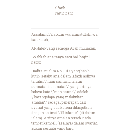
alfatih
Participant
Assalamu\’alaikum warahmatullahi wa
barakatuh,
Al-Habib yang semoga Allah muliakan,
Bolehkah ana tanya satu hal, begini
habib:
Hadits Muslim No. 1017 yang habib
kutip, setahu ana dalam lafazh aslinya
tertulis: \"man sanna fil islami
sunnatan hasanatan\" yang artinya
bahwa kata \"man sanna\" adalah
\"barangsiapa yang melakukan
amalan\" sebagai penerapan dari
syariat yang ada karena dilanjutkan
dengan kalimat \"fil islami\" (di dalam
islam). Artinya amalan tersebut ada
tempat kembali (asalnya) dalam syariat.
Bukan sesuatu yang baru.