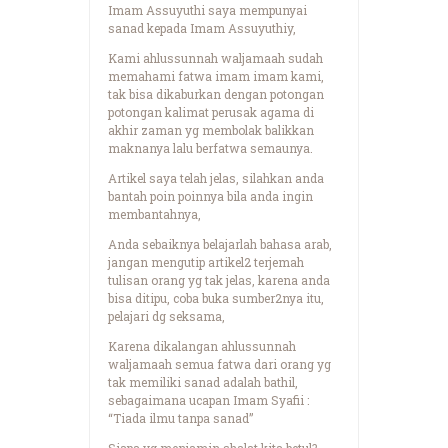
Imam Assuyuthi saya mempunyai
sanad kepada Imam Assuyuthiy,
Kami ahlussunnah waljamaah sudah
memahami fatwa imam imam kami,
tak bisa dikaburkan dengan potongan
potongan kalimat perusak agama di
akhir zaman yg membolak balikkan
maknanya lalu berfatwa semaunya.
Artikel saya telah jelas, silahkan anda
bantah poin poinnya bila anda ingin
membantahnya,
Anda sebaiknya belajarlah bahasa arab,
jangan mengutip artikel2 terjemah
tulisan orang yg tak jelas, karena anda
bisa ditipu, coba buka sumber2nya itu,
pelajari dg seksama,
Karena dikalangan ahlussunnah
waljamaah semua fatwa dari orang yg
tak memiliki sanad adalah bathil,
sebagaimana ucapan Imam Syafii :
“Tiada ilmu tanpa sanad”
Siapa yg menjamin shalat kita betul?,