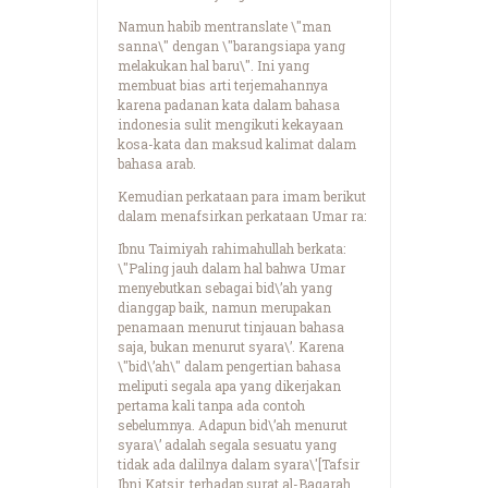
Namun habib mentranslate \"man
sanna\" dengan \"barangsiapa yang
melakukan hal baru\". Ini yang
membuat bias arti terjemahannya
karena padanan kata dalam bahasa
indonesia sulit mengikuti kekayaan
kosa-kata dan maksud kalimat dalam
bahasa arab.
Kemudian perkataan para imam berikut
dalam menafsirkan perkataan Umar ra:
Ibnu Taimiyah rahimahullah berkata:
\"Paling jauh dalam hal bahwa Umar
menyebutkan sebagai bid\’ah yang
dianggap baik, namun merupakan
penamaan menurut tinjauan bahasa
saja, bukan menurut syara\’. Karena
\"bid\’ah\" dalam pengertian bahasa
meliputi segala apa yang dikerjakan
pertama kali tanpa ada contoh
sebelumnya. Adapun bid\’ah menurut
syara\’ adalah segala sesuatu yang
tidak ada dalilnya dalam syara\'[Tafsir
Ibni Katsir, terhadap surat al-Baqarah