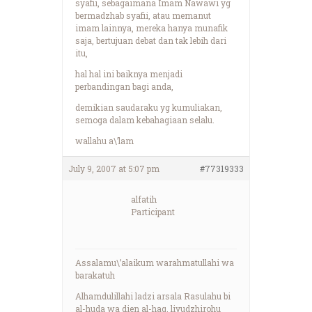
syafii, sebagaimana Imam Nawawi yg
bermadzhab syafii, atau memanut
imam lainnya, mereka hanya munafik
saja, bertujuan debat dan tak lebih dari
itu,
hal hal ini baiknya menjadi
perbandingan bagi anda,
demikian saudaraku yg kumuliakan,
semoga dalam kebahagiaan selalu.
wallahu a\’lam
July 9, 2007 at 5:07 pm
#77319333
alfatih
Participant
Assalamu\’alaikum warahmatullahi wa
barakatuh
Alhamdulillahi ladzi arsala Rasulahu bi
al-huda wa dien al-haq, liyudzhirohu