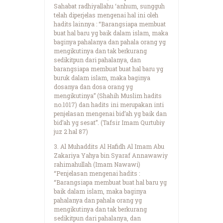
Sahabat radhiyallahu ‘anhum, sungguh
telah diperjelas mengenai hal ini oleh
hadits lainnya : “Barangsiapa membuat
buat hal baru yg baik dalam islam, maka
baginya pahalanya dan pahala orang yg
mengikutinya dan tak berkurang
sedikitpun dari pahalanya, dan
barangsiapa membuat buat hal baru yg
buruk dalam islam, maka baginya
dosanya dan dosa orang yg
mengikutinya” (Shahih Muslim hadits
no.1017) dan hadits ini merupakan inti
penjelasan mengenai bid’ah yg baik dan
bid’ah yg sesat”. (Tafsir Imam Qurtubiy
juz 2 hal 87)
3. Al Muhaddits Al Hafidh Al Imam Abu
Zakariya Yahya bin Syaraf Annawawiy
rahimahullah (Imam Nawawi)
“Penjelasan mengenai hadits :
“Barangsiapa membuat buat hal baru yg
baik dalam islam, maka baginya
pahalanya dan pahala orang yg
mengikutinya dan tak berkurang
sedikitpun dari pahalanya, dan