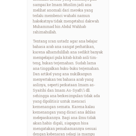
sampai ke Imam Muslim jadi ana
melihat anomali dari mereka yang
terlalu membenci wahabi namun
hakekatnya tidak mengetahui dakwah
Muhammad bin Abdul Wahhab
rahimahullah.
Tentang sran ustadz agar ana belajar
bahasa arab ana sangat perhatikan,
karena alhamdulillah ana sedikit banyak
mempelajari pula kitab-kitab asli tim-
teng, bukan terjemahan. Sudah lama
ana tinggalkan buku-buku terjemahan.
Dan artikel yang ana nukilkanpun
menyertakan tex bahasa arab yang
aslinya, seperti perkataan Imam as-
Syaitibi dan Imam As-Syafi\’i dll.
sehingga ana berkesimpulan tidak ada
yang dipolitisir untuk mencari
kemenangan semata. Karena kalau
kemenangan yang dicari ana ikhlas
melepaskannya. Bagi ana ilmu tidak
akan habis digali, siapapun bisa
mengatakan pemahamannya sesuai
dengan kebenaran selagi ia mampu