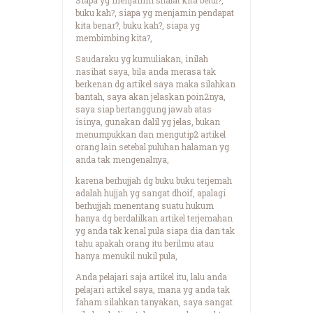
buku kah?, siapa yg menjamin pendapat
kita benar?, buku kah?, siapa yg
membimbing kita?,
Saudaraku yg kumuliakan, inilah
nasihat saya, bila anda merasa tak
berkenan dg artikel saya maka silahkan
bantah, saya akan jelaskan poin2nya,
saya siap bertanggung jawab atas
isinya, gunakan dalil yg jelas, bukan
menumpukkan dan mengutip2 artikel
orang lain setebal puluhan halaman yg
anda tak mengenalnya,
karena berhujjah dg buku buku terjemah
adalah hujjah yg sangat dhoif, apalagi
berhujjah menentang suatu hukum
hanya dg berdalilkan artikel terjemahan
yg anda tak kenal pula siapa dia dan tak
tahu apakah orang itu berilmu atau
hanya menukil nukil pula,
Anda pelajari saja artikel itu, lalu anda
pelajari artikel saya, mana yg anda tak
faham silahkan tanyakan, saya sangat