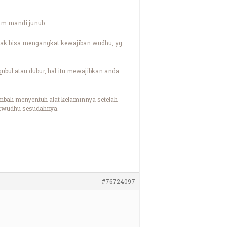
um mandi junub.
 tak bisa mengangkat kewajiban wudhu, yg
ubul atau dubur, hal itu mewajibkan anda
kembali menyentuh alat kelaminnya setelah
erwudhu sesudahnya.
#76724097