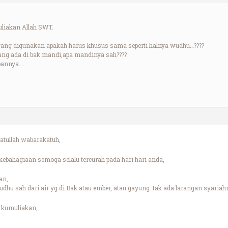
liakan Allah SWT.
yang digunakan apakah harus khusus sama seperti halnya wudhu…????
ng ada di bak mandi,apa mandinya sah????
bannya….
tullah wabarakatuh,
bahagiaan semoga selalu tercurah pada hari hari anda,
an,
hu sah dari air yg di Bak atau ember, atau gayung. tak ada larangan syariah
 kumuliakan,