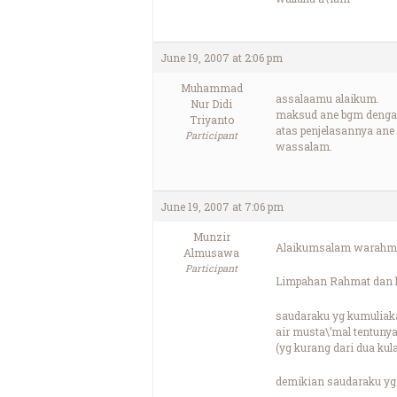
June 19, 2007 at 2:06 pm
Muhammad
assalaamu alaikum.
Nur Didi
maksud ane bgm dengan 
Triyanto
atas penjelasannya ane 
Participant
wassalam.
June 19, 2007 at 7:06 pm
Munzir
Alaikumsalam warahma
Almusawa
Participant
Limpahan Rahmat dan ke
saudaraku yg kumuliak
air musta\’mal tentuny
(yg kurang dari dua kul
demikian saudaraku yg