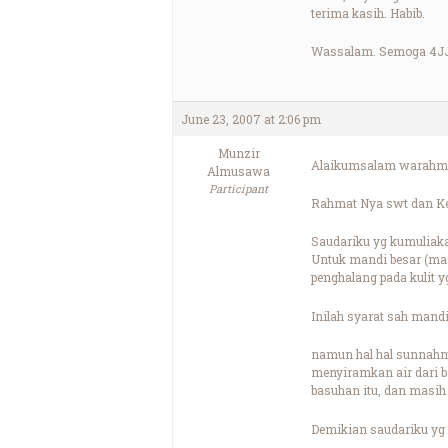
terima kasih. Habib.
Wassalam. Semoga 4JJI
June 23, 2007 at 2:06 pm
Munzir
Alaikumsalam warahma
Almusawa
Participant
Rahmat Nya swt dan Keb
Saudariku yg kumuliak
Untuk mandi besar (mand
penghalang pada kulit y
Inilah syarat sah mandi
namun hal hal sunnahnya
menyiramkan air dari bag
basuhan itu, dan masih
Demikian saudariku yg