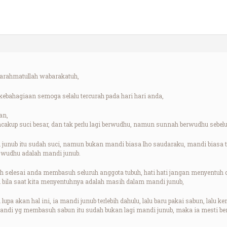
arahmatullah wabarakatuh,
bahagiaan semoga selalu tercurah pada hari hari anda,
an,
akup suci besar, dan tak perlu lagi berwudhu, namun sunnah berwudhu sebel
junub itu sudah suci, namun bukan mandi biasa lho saudaraku, mandi biasa
wudhu adalah mandi junub.
h selesai anda membasuh seluruh anggota tubuh, hati hati jangan menyentuh q
i bila saat kita menyentuhnya adalah masih dalam mandi junub,
lupa akan hal ini, ia mandi junub terlebih dahulu, lalu baru pakai sabun, lalu 
andi yg membasuh sabun itu sudah bukan lagi mandi junub, maka ia mesti b