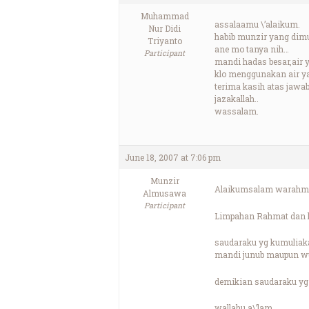
Muhammad
assalaamu \’alaikum.
Nur Didi
habib munzir yang dimu
Triyanto
ane mo tanya nih…
Participant
mandi hadas besar,air 
klo menggunakan air ya
terima kasih atas jawa
jazakallah..
wassalam.
June 18, 2007 at 7:06 pm
Munzir
Alaikumsalam warahma
Almusawa
Participant
Limpahan Rahmat dan ke
saudaraku yg kumuliak
mandi junub maupun wud
demikian saudaraku yg
wallahu a\’lam