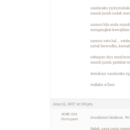
saudaraku yg kumuliak
mandi junub sudah menc
namun bila anda mandi 
mengangkat kewajiban 
namun satu hal…, setela
untuk berwudhu, kecual
sebagian dari muslimin 
mandi junub, padahal m
demikian saudaraku yg
wallahu a\’lam
June 22, 2007 at 1:06 pm
atiek riza
Assalamu\’alaikum. Wr
Participant
Habib, saya ingin memi