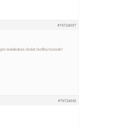
#76724037
 ingin melakukan sholat fardhu/sunnah?
#76724041