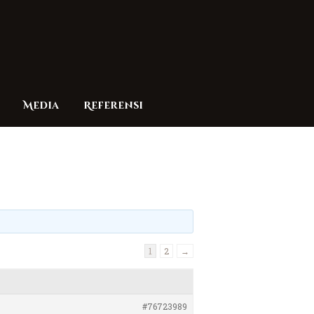
Media
Referensi
1
2
→
#76723989