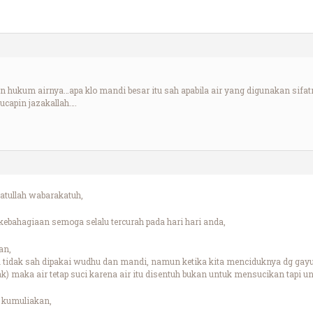
hukum airnya…apa klo mandi besar itu sah apabila air yang digunakan sifat
ucapin jazakallah….
tullah wabarakatuh,
bahagiaan semoga selalu tercurah pada hari hari anda,
an,
a tidak sah dipakai wudhu dan mandi, namun ketika kita menciduknya dg gay
ak) maka air tetap suci karena air itu disentuh bukan untuk mensucikan tapi 
 kumuliakan,