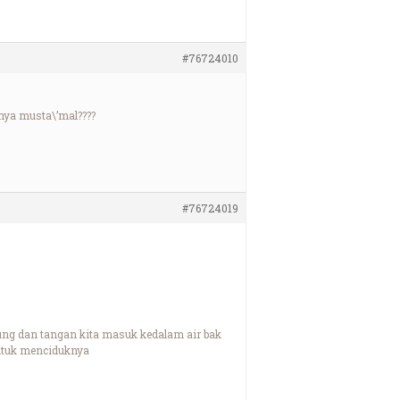
#76724010
nya musta\’mal????
#76724019
ung dan tangan kita masuk kedalam air bak
untuk menciduknya