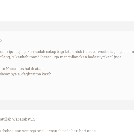
b.
 besar (junub) apakah sudah cukup bagi kita untuk tidak berwudhu lagi apabila
bilang, bukankah mandi besar juga menghilangkan hadast yg kecil juga.
n Habib atas hal di atas.
elasannya al-faqir trima kasih.
tullah wabarakatuh,
bahagiaan semoga selalu tercurah pada hari hari anda,