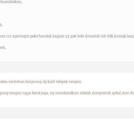
 kumuliakan,
b,
dukan trs ngeringin pake handuk bagian yg gak bole disentuh tsb (tdk kontak lan
wb,
kalau sentuhan langsung dg kulit telapak tangan,
gung tangan ngga batal juga, yg membatalkan adalah menyentuh qubul atau du