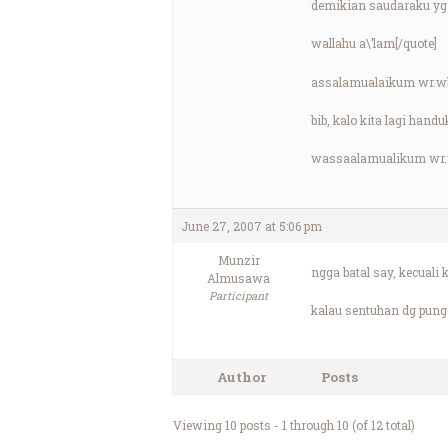
demikian saudaraku yg
wallahu a\’lam[/quote]
assalamualaikum wr.w
bib, kalo kita lagi han
wassaalamualikum wr.
June 27, 2007 at 5:06 pm
Munzir
ngga batal say, kecuali 
Almusawa
Participant
kalau sentuhan dg pung
Author
Posts
Viewing 10 posts - 1 through 10 (of 12 total)