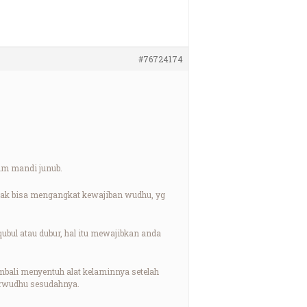
#76724174
um mandi junub.
 tak bisa mengangkat kewajiban wudhu, yg
ubul atau dubur, hal itu mewajibkan anda
kembali menyentuh alat kelaminnya setelah
erwudhu sesudahnya.