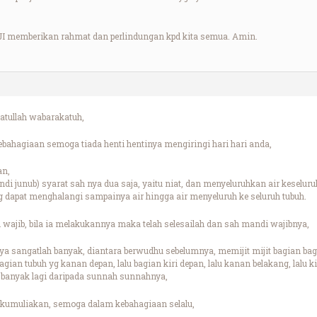
 memberikan rahmat dan perlindungan kpd kita semua. Amin.
tullah wabarakatuh,
ahagiaan semoga tiada henti hentinya mengiringi hari hari anda,
an,
i junub) syarat sah nya dua saja, yaitu niat, dan menyeluruhkan air keseluru
g dapat menghalangi sampainya air hingga air menyeluruh ke seluruh tubuh.
 wajib, bila ia melakukannya maka telah selesailah dan sah mandi wajibnya,
 sangatlah banyak, diantara berwudhu sebelumnya, memijit mijit bagian bagia
ian tubuh yg kanan depan, lalu bagian kiri depan, lalu kanan belakang, lalu ki
 banyak lagi daripada sunnah sunnahnya,
 kumuliakan, semoga dalam kebahagiaan selalu,