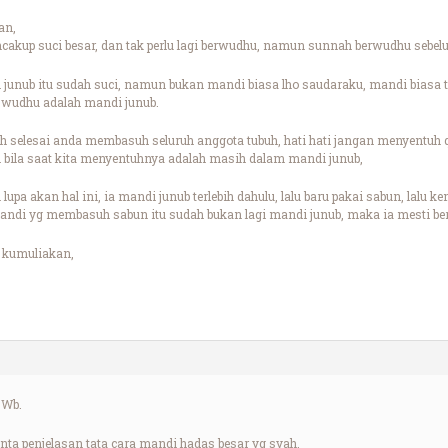
an,
akup suci besar, dan tak perlu lagi berwudhu, namun sunnah berwudhu sebel
junub itu sudah suci, namun bukan mandi biasa lho saudaraku, mandi biasa
wudhu adalah mandi junub.
h selesai anda membasuh seluruh anggota tubuh, hati hati jangan menyentuh q
i bila saat kita menyentuhnya adalah masih dalam mandi junub,
lupa akan hal ini, ia mandi junub terlebih dahulu, lalu baru pakai sabun, lalu 
andi yg membasuh sabun itu sudah bukan lagi mandi junub, maka ia mesti b
 kumuliakan,
.Wb.
nta penjelasan tata cara mandi hadas besar yg syah.