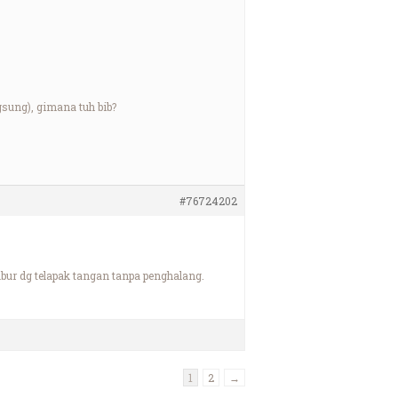
gsung), gimana tuh bib?
#76724202
bur dg telapak tangan tanpa penghalang.
1
2
→