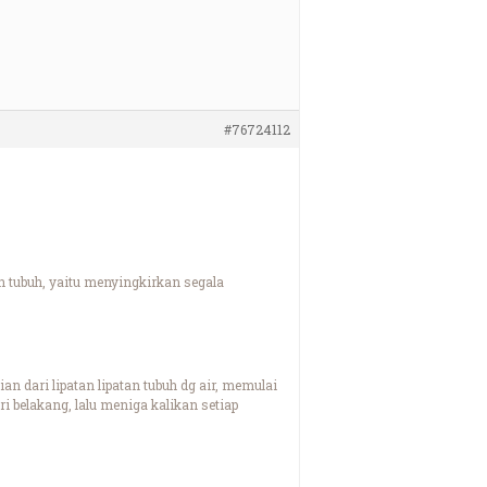
#76724112
h tubuh, yaitu menyingkirkan segala
n dari lipatan lipatan tubuh dg air, memulai
ri belakang, lalu meniga kalikan setiap