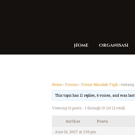
Home
Organisasi
Home
›
Forums
›
Forum Masalah Fiqih
›
tentang
This topic has 11 replies, 6 voices, and was las
Viewing 10 posts - 1 through 10 (of 12 total)
Author
Posts
June 18, 2007 at 3:06 pm