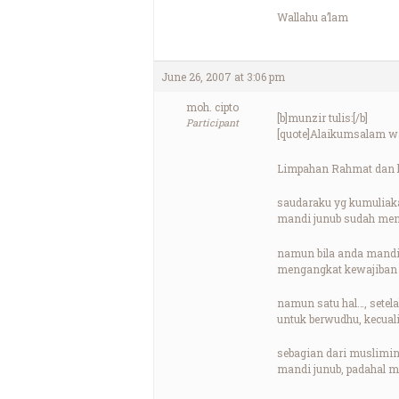
Wallahu a’lam
June 26, 2007 at 3:06 pm
moh. cipto
[b]munzir tulis:[/b]
Participant
[quote]Alaikumsalam w
Limpahan Rahmat dan ke
saudaraku yg kumuliak
mandi junub sudah menc
namun bila anda mandi 
mengangkat kewajiban 
namun satu hal…, setela
untuk berwudhu, kecual
sebagian dari muslimin 
mandi junub, padahal m