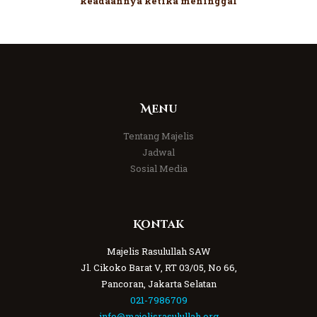
keadaannya ketika meninggal
Menu
Tentang Majelis
Jadwal
Sosial Media
Kontak
Majelis Rasulullah SAW
Jl. Cikoko Barat V, RT 03/05, No 66,
Pancoran, Jakarta Selatan
021-7986709
info@majelisrasulullah.org