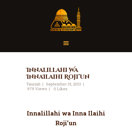
Home
Organisasi
Tausiah
Innalillahi Wa
InnaIlaihi Roji’un
Jadwal
Tausiah
September 15, 2013
Tanya Yuk
979
Views
0
Likes
Dokumentasi
Media
Referensi
Innalillahi wa Inna Ilaihi
Roji’un