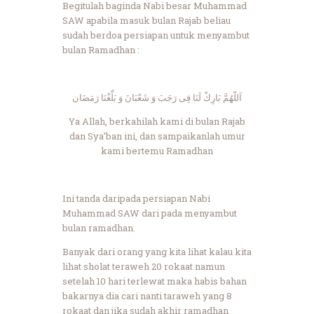
Begitulah baginda Nabi besar Muhammad
SAW apabila masuk bulan Rajab beliau
sudah berdoa persiapan untuk menyambut
bulan Ramadhan :
اَللّهُمَّ بَارِكْ لَنَا فِى رَجَبَ وَ شَعْبَانَ وَ بَلِّغْنَا رَمَضَان
Ya Allah, berkahilah kami di bulan Rajab
dan Sya’ban ini, dan sampaikanlah umur
kami bertemu Ramadhan
Ini tanda daripada persiapan Nabi
Muhammad SAW dari pada menyambut
bulan ramadhan.
Banyak dari orang yang kita lihat kalau kita
lihat sholat teraweh 20 rokaat namun
setelah 10 hari terlewat maka habis bahan
bakarnya dia cari nanti taraweh yang 8
rokaat dan jika sudah akhir ramadhan