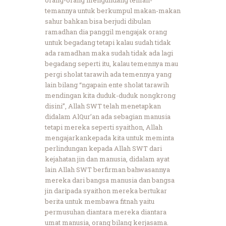
temannya untuk berkumpul makan-makan
sahur bahkan bisa berjudi dibulan
ramadhan dia panggil mengajak orang
untuk begadang tetapi kalau sudah tidak
ada ramadhan maka sudah tidak ada lagi
begadang seperti itu, kalau temennya mau
pergi sholat tarawih ada temennya yang
lain bilang “ngapain ente sholat tarawih
mendingan kita duduk-duduk nongkrong
disini”, Allah SWT telah menetapkan
didalam AlQur’an ada sebagian manusia
tetapi mereka seperti syaithon, Allah
mengajarkankepada kita untuk meminta
perlindungan kepada Allah SWT dari
kejahatan jin dan manusia, didalam ayat
lain Allah SWT berfirman bahwasannya
mereka dari bangsa manusia dan bangsa
jin daripada syaithon mereka bertukar
berita untuk membawa fitnah yaitu
permusuhan diantara mereka diantara
umat manusia, orang bilang kerjasama.