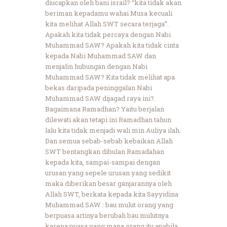
diucapkan oleh bani israil? “kita tidak akan
beriman kepadamu wahai Musa kecuali
kita melihat Allah SWT secara terjaga”.
Apakah kita tidak percaya dengan Nabi
Muhammad SAW? Apakah kita tidak cinta
kepada Nabi Muhammad SAW dan
menjalin hubungan dengan Nabi
Muhammad SAW? Kita tidak melihat apa
bekas daripada peninggalan Nabi
Muhammad SAW dijagad raya ini?.
Bagaimana Ramadhan? Yaitu berjalan
dilewati akan tetapi ini Ramadhan tahun
lalu kita tidak menjadi wali min Auliya ilah.
Dan semua sebab-sebab kebaikan Allah
SWT bentangkan dibulan Ramadahan
kepada kita, sampai-sampai dengan
urusan yang sepele urusan yang sedikit
maka diberikan besar ganjarannya oleh
Allah SWT, berkata kepada kita Sayyidina
Muhammad SAW : bau mulut orang yang
berpuasa artinya berubah bau mulutnya
karena puasa yang mana orang itu apabila