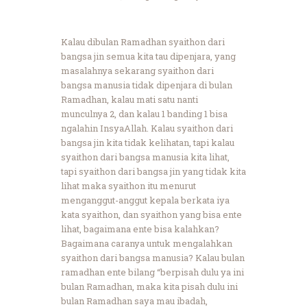
Kalau dibulan Ramadhan syaithon dari
bangsa jin semua kita tau dipenjara, yang
masalahnya sekarang syaithon dari
bangsa manusia tidak dipenjara di bulan
Ramadhan, kalau mati satu nanti
munculnya 2, dan kalau 1 banding 1 bisa
ngalahin InsyaAllah. Kalau syaithon dari
bangsa jin kita tidak kelihatan, tapi kalau
syaithon dari bangsa manusia kita lihat,
tapi syaithon dari bangsa jin yang tidak kita
lihat maka syaithon itu menurut
menganggut-anggut kepala berkata iya
kata syaithon, dan syaithon yang bisa ente
lihat, bagaimana ente bisa kalahkan?
Bagaimana caranya untuk mengalahkan
syaithon dari bangsa manusia? Kalau bulan
ramadhan ente bilang “berpisah dulu ya ini
bulan Ramadhan, maka kita pisah dulu ini
bulan Ramadhan saya mau ibadah,