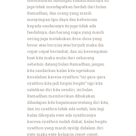
memutuskan hubungan silahturahminya itu
juga tidak mendapatkan faedah dari bulan
Ramadhan, dan orang yang masih
menyimpan tipu daya dan kebencian
kepada saudaranya itu juga tidak ada
faedahnya, dan barang siapa yang masih
sering juga melakukan dosa-dosa yang
besar atau berzina atau berjudi maka dia
cepat-cepat bertaubat, dan ini kesempatan
buat kita maka mulai dari sekarang
sebelum datang bulan Ramadhan, jangan
kita sandarkan kalau kita ngelakuin
kesalahan karena syaithon “ini gara-gara
syaithon kita jadi begini begitu” tapi kita
salahkan diri kita sendiri, ini bulan
Ramadhan memberikan dibukakan
dihadapan kita bagaimana tentang diri kita,
dan ini syaithon tidak ada sudah, lain lagi
kalau dikepala ente ada syaithonnya
karena syaithon sudah diikat, kalau begitu
syaithon yang masih nyelip didalam diri
ente maka ente keluarin cepet-cepet,