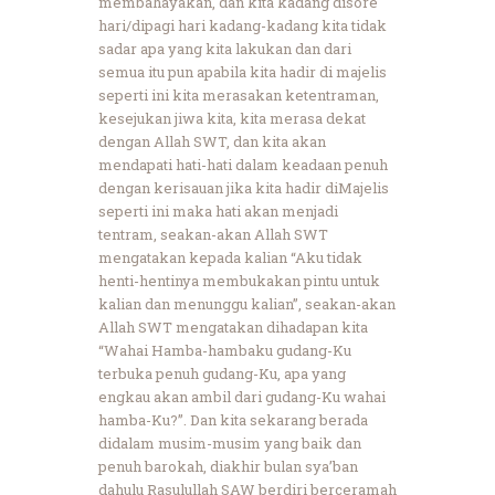
membahayakan, dan kita kadang disore
hari/dipagi hari kadang-kadang kita tidak
sadar apa yang kita lakukan dan dari
semua itu pun apabila kita hadir di majelis
seperti ini kita merasakan ketentraman,
kesejukan jiwa kita, kita merasa dekat
dengan Allah SWT, dan kita akan
mendapati hati-hati dalam keadaan penuh
dengan kerisauan jika kita hadir diMajelis
seperti ini maka hati akan menjadi
tentram, seakan-akan Allah SWT
mengatakan kepada kalian “Aku tidak
henti-hentinya membukakan pintu untuk
kalian dan menunggu kalian”, seakan-akan
Allah SWT mengatakan dihadapan kita
“Wahai Hamba-hambaku gudang-Ku
terbuka penuh gudang-Ku, apa yang
engkau akan ambil dari gudang-Ku wahai
hamba-Ku?”. Dan kita sekarang berada
didalam musim-musim yang baik dan
penuh barokah, diakhir bulan sya’ban
dahulu Rasulullah SAW berdiri berceramah