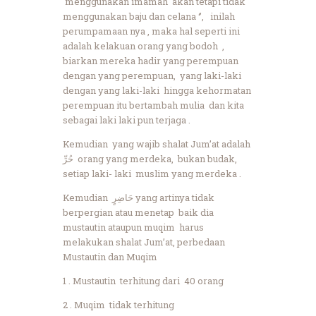
menggunakan imamah akan tetapi tidak
menggunakan baju dan celana ‘’, inilah
perumpamaan nya , maka hal seperti ini
adalah kelakuan orang yang bodoh ,
biarkan mereka hadir yang perempuan
dengan yang perempuan, yang laki-laki
dengan yang laki-laki hingga kehormatan
perempuan itu bertambah mulia dan kita
sebagai laki laki pun terjaga .
Kemudian yang wajib shalat Jum’at adalah
حُرِّ
orang yang merdeka, bukan budak,
setiap laki- laki muslim yang merdeka .
Kemudian
حَاضِرٍ
yang artinya tidak
berpergian atau menetap baik dia
mustautin ataupun muqim harus
melakukan shalat Jum’at, perbedaan
Mustautin dan Muqim
1 . Mustautin terhitung dari 40 orang
2 . Muqim tidak terhitung