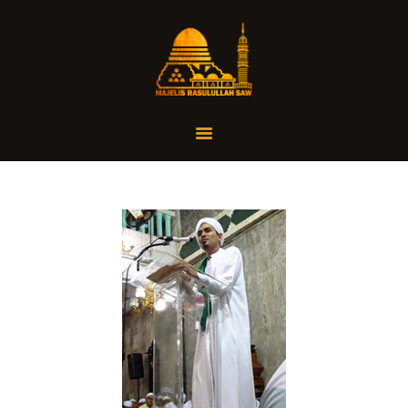
Home
Organisasi
Tausiah
Jadwal
Tanya Yuk
Dokumentasi
Media
Referensi