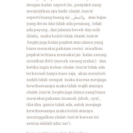
dengan kadar seperti itu , penyakit yang
menyulitkan nya hadir shalat Jum’at
seperti buang buang air ,
وَالمَطَرِ
atau hujan
yang deras dan tidak ada penaung , tidak
ada payung , dan jalanan becek dan sulit
dilalui, maka boleh tidak shalat Jum’at
begitu juga kalau pejabat atau ulama yang
biasa memakai pakaian resmi misalkan
pejabat terbiasa memakai jas kalau sarung
misalkan BHS (merek sarung mahal ) dan
ketika ingin keluar shalat Jum’at tidak ada
terkecuali hanya kaos saja, akan membeli
sudah tidak sempat maka karena menjaga
kewibawaanya maka tidak wajib atasnya
shalat Jum’at, begitu juga ulama yang biasa
memakai pakaian imamah jubah , syal ,
tiba tiba gamis tidak ada, untuk menjaga
kewibawaanya maka boleh atasnya
meninggalkan shalat Jum’at karena ini
semua adalah udur sar’i .