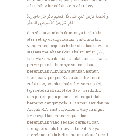
Al Habib Ahmad bin Zein Al Habsyi
والْجُمُعَةُ فَرْضُ عَيْنٍ عَلَى كُلِّ مُسْلِمٍ ذَكَرٍ حُرِّ حَاضِرٍ بِلاَ
عُذْرٍ شَرْعِيٍّ: كَالْمَرَضِ وَالمَطَرِ
dan shalat Jum’at hukumnnya fardu ‘ain
atas setiap orang muslim yaitu muslim
yang mengucap dua kalimat sahadat wajib
atasnya melaksanakan shalat jum’at
ذَكَرٍ
,
laki –laki wajib hadir shalat Jum’at , kalau
perempuan hukumnya sunnah, bagi
perempuan hukumnya sunnah namun
lebih baik jangan. Kalau dulu di zaman
Nabi Saw, wanita shalat bersama Nabi,
tapi setelah shalat Nabi Saw berdzikir
dan perempuan pulang sehingga tidak
bertemu dengan pria. Di zaman sayidatuna
Aisyah R.A saat sayidatuna Aisyah ingin
ke masjid lalu mendengar dua
perempuan yang sedang berjalan dan
mengobrol lalu tertawa dan Siti Aisyah
mendengar lalu beliau mengatakan ‘’ Demi