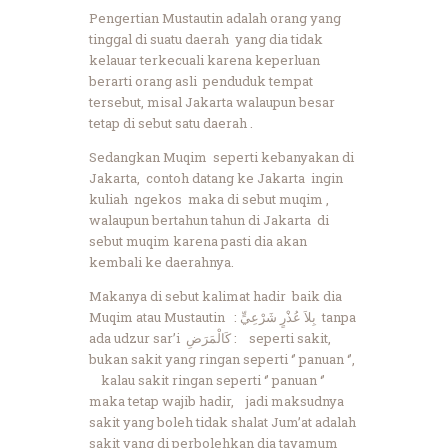
Pengertian Mustautin adalah orang yang
tinggal di suatu daerah yang dia tidak
kelauar terkecuali karena keperluan
berarti orang asli penduduk tempat
tersebut, misal Jakarta walaupun besar
tetap di sebut satu daerah .
Sedangkan Muqim seperti kebanyakan di
Jakarta, contoh datang ke Jakarta ingin
kuliah ngekos maka di sebut muqim ,
walaupun bertahun tahun di Jakarta di
sebut muqim karena pasti dia akan
kembali ke daerahnya.
Makanya di sebut kalimat hadir baik dia
Muqim atau Mustautin
بِلاَ عُذْرٍ شَرْعِيٍّ :
tanpa
ada udzur sar’i
: كَالْمَرَضِ
seperti sakit,
bukan sakit yang ringan seperti ‘’ panuan ‘’,
kalau sakit ringan seperti ‘’ panuan ‘’
maka tetap wajib hadir, jadi maksudnya
sakit yang boleh tidak shalat Jum’at adalah
sakit yang di perbolehkan dia tayamum