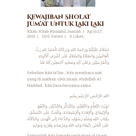
Kewajiban Sholat
Jum’at Untuk Laki Laki
Kitab
,
Kitab Risalatul Jamiah
April 27,
2015
1102
Views
0
Likes
لسَّلاَمُ عَلَيْكُمْ وَرَحْمَةُ اللهِ وَبَرَكَاتُهُ الْحَمْدُ ِللهِ رَبِّ
الْعَالَمِيْنَ وَالصَّلاَةُ وَالسَّلاَمُ عَلَى أَشْرَفِ اْلأَنْبِيَاءِ
وَالْمُرْسَلِيْنَ وَعَلَى اَلِهِ وَصَحْبِهِ أَجْمَعِيْنَ أَمَّا بَعْدُ
Sebelum kita ta’lim , kita membaca niat
yang di niatkan oleh imam Abdullah Al
Haddad, kita baca bersama sama
اللهِ الرَّحْمَنِ الرَّحِيْمِ
بِسْمِ
نَوَيْتُ التَّعَلُّمَ وَالتَّعْلِيْمَ، وَالتَّذَكُّرَ وَالتَّذْكِيْرَ، وَالنَّفْعَ
وَاْلإِنْتِفَاعَ، وَاْلإِفَادَةَ وَاْلإِسْتِفَادَةَ، وَالْحَثَّ عَلَى التَّمَسُّكِ
بِكِتَابِ اللهِ وَسُنَّةِ رَسُوْلِهِ، وَالدُّعَاءَ إِلَى الْهُدَى، وَالدَّلاَلَةَ
عَلَى الْخَيْرِ، اِبْتِغَاءَ وَجْهِ اللهِ وَمَرْضَاتِهِ وَقُرْبِهِ وَثَوَابِهِ.
Sampailah kita kepada perkataan al Imam