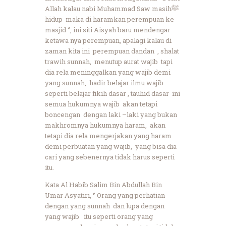
Allah kalau nabi Muhammad
ﷺSaw masih
hidup maka di haramkan perempuan ke
masjid ‘’, ini siti Aisyah baru mendengar
ketawa nya perempuan, apalagi kalau di
zaman kita ini perempuan dandan , shalat
trawih sunnah, menutup aurat wajib tapi
dia rela meninggalkan yang wajib demi
yang sunnah, hadir belajar ilmu wajib
seperti belajar fikih dasar , tauhid dasar ini
semua hukumnya wajib akan tetapi
boncengan dengan laki –laki yang bukan
makhromnya hukumnya haram, akan
tetapi dia rela mengerjakan yang haram
demi perbuatan yang wajib, yang bisa dia
cari yang sebenernya tidak harus seperti
itu.
Kata Al Habib Salim Bin Abdullah Bin
Umar Asyatiri, ‘’ Orang yang perhatian
dengan yang sunnah dan lupa dengan
yang wajib itu seperti orang yang