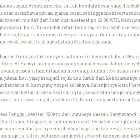
eka ragam dihati mereka, inilah kendala besar yang disebabk
, atau membawa ajaran-ajaran sesat, sehingga membawa semac
k menerima da’i dari luar, Acara selesai pk 22.00 WIB, kamipu
arapkan kami bisa duduk lebih lama lagi di wilayah merek
ih deras, tetapi kami masih sempat menyaksikan mereka yan
i sosok-sosok itu hingga hilang ditelan kejauhan.
 bagian timur, untuk menyempatkan diri berziarah ke maka
rus Al Habsyi, orang-orang yang sangat berjasa dalam penyeb
sia yang masuk islam ditangan mereka, puluhan ribu manusia
, jutaan hati yang menjadi sejuk dan luruh dari kekerasannya
 bersama di kampung Ampel surabaya. Selanjutnya kami bersi
ediaman beliau di desa Kedinding lor, Kecamatan Genjeran, sek
wa timur, jawa tengah, madura dll, Kami tidak bertemu beliau
sa Tanggul, sekitar 350km dari surabaya kearah Banyuwangi,
shalih yang hingga kini namanya masih terpahat menghiasi ju
rnah sepi dari para peziarah yang bagaikan tak henti-hentiny
n majelis ta’lim pada malam jum’at setiap bulannya, dan keb