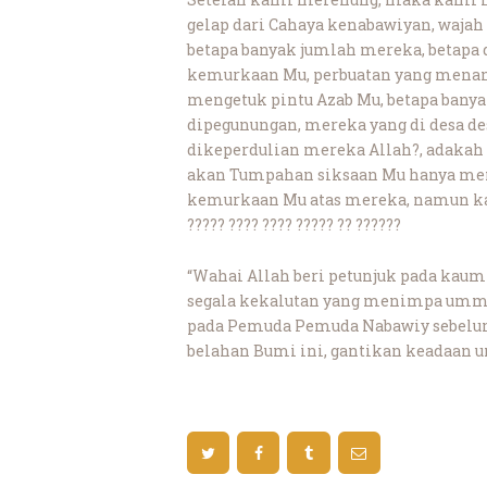
gelap dari Cahaya kenabawiyan, wajah
betapa banyak jumlah mereka, betapa
kemurkaan Mu, perbuatan yang menant
mengetuk pintu Azab Mu, betapa bany
dipegunungan, mereka yang di desa des
dikeperdulian mereka Allah?, adakah 
akan Tumpahan siksaan Mu hanya men
kemurkaan Mu atas mereka, namun ka
????? ???? ???? ????? ?? ??????
“Wahai Allah beri petunjuk pada ka
segala kekalutan yang menimpa umma
pada Pemuda Pemuda Nabawiy sebelu
belahan Bumi ini, gantikan keadaan 