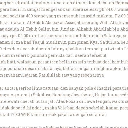
ng baru dimulai malam itu setelah dihentikan di bulan Rama
para hadirin sangat mengesankan, acara selesai pk 24.00, wal
apai sekitar 400 orang yang memenuhi masjid makam, Pk 00
ah ke makam Al Habib Abubakar Assegaf, seorang Wali Allah y
au adalah Al Habib Salim bin Jindan, Alhabib Abdullah bin Ab
rabaya pk.04.00 dinihari, bersiap-siap untuk menuju Sukorejo, s
nan di ma’had Taajul muslimin pimpinan Kyai Sa’dullah, bel
, Tretes dan daerah-daerah lainnya, bahkan tempat pariwisata
m dan menarik puluhan pemuda dari daerah tersebut,
dah hati, walaupun pesantren beliau masih terbuat dari bambu 
bagi puluhan desa disekitarnya, beliau sangat mengharapkan 
 memahami ajaran Rasulullah saw yang sebenarnya.
ar antara seribu lima ratusan, dan banyak pula dihadiri para ul
k langsung menuju Sukaluyu Bandung Jawa barat, Hujan turun 
melewati daerah hutan jati Alas Roban di Jawa tengah, waktu 
ir tidak dapat dihindari, maka Velg ban depan sebelah kanan p
pukul 17.30 WIB kami masuk jakarta dengan selamat.
endapat kesimpulan bahwa betapa banyak rumah-rumah yang 