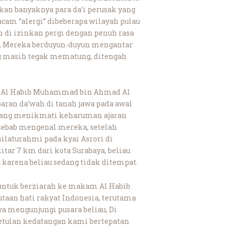
an banyaknya para da’i perusak yang
am “alergi” dibeberapa wilayah pulau
n di izinkan pergi dengan penuh rasa
a, Mereka berduyun-duyun mengantar
g masih tegak mematung, ditengah
m Al Habib Muhammad bin Ahmad Al
aran da’wah di tanah jawa pada awal
 yang menikmati keharuman ajaran
 sebab mengenal mereka, setelah
laturahmi pada kyai Asrori di
itar 7 km dari kota Surabaya, beliau
 karena beliau sedang tidak ditempat.
 untuk berziarah ke makam Al Habib
taan hati rakyat Indonesia, terutama
a mengunjungi pusara beliau, Di
etulan kedatangan kami bertepatan