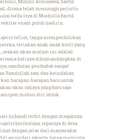
ersonil, Munzir Almusawa, Saeful
gal, disana telah menunggu perintis
lai ba’da Isya di Musholla Baitul
 sekitar enam puluh hadirin.
jelis ta’lim, tanpa memperdulikan
ereka, teriakan anak-anak kecil yang
, seakan-akan malam ini adalah
 pertama kalinya dikumandangkan di
nya, sambutan penduduk sangat
n Rasulullah saw, dan keindahan
rkan harapan-harapan baru untuk
akan-akan cahaya yang baru saja
 kamipun mohon diri untuk
ari hidayah terbit dengan megahnya
elis berikutnya, tepatnya di desa
lihat dengan jelas dari masyarakat
a’i asing dari jakarta, tanpa meminta