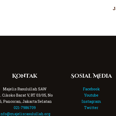
J
Kontak
Sosial Media
Majelis Rasulullah SAW
Facebook
l. Cikoko Barat V, RT 03/05, No
Youtube
6, Pancoran, Jakarta Selatan
Instagram
021-7986709
Twitter
info@majelisrasulullah.org