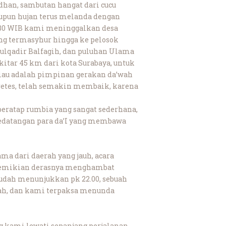
dhan, sambutan hangat dari cucu
aupun hujan terus melanda dengan
.30 WIB kami meninggalkan desa
ang termasyhur hingga ke pelosok
dulqadir Balfagih, dan puluhan Ulama
ekitar 45 km dari kota Surabaya, untuk
iau adalah pimpinan gerakan da’wah
 Tretes, telah semakin membaik, karena
beratap rumbia yang sangat sederhana,
kedatangan para da’I yang membawa
ama dari daerah yang jauh, acara
sedemikian derasnya menghambat
sudah menunjukkan pk 22.00, sebuah
ecah, dan kami terpaksa menunda
kami lewati sepanjang perjalanan,