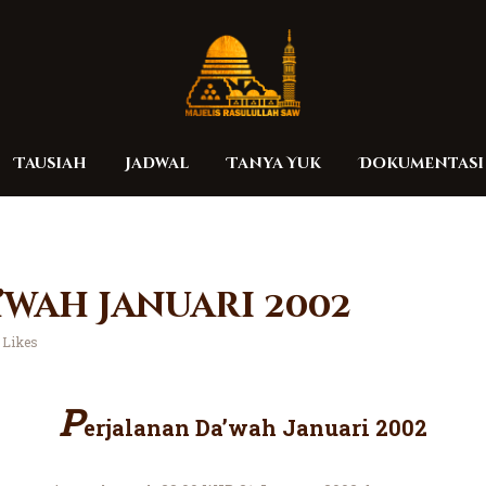
Home
Organisasi
Tausiah
Jadwal
Tausiah
Jadwal
Tanya Yuk
Dokumentasi
Tanya Yuk
Dokumentasi
’wah Januari 2002
Media
Likes
Referensi
P
erjalanan Da’wah Januari 2002