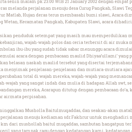
ta senin malam pk 23.00 WIB 21 January 2002 dengan empat p
deras melanda perjalanan menuju desa Curug Pangkah, Slawi Te
ur Matlab, Hujan deras terus membasahi bumi slawi, Acara dimu
 Wetan, Kecamatan Pangkah, Kabupaten Slawi, acara dihadiri
sikan penduduk setempat yang masih mau memperdulikan ma
njiran, wajah-wajah polos dan ceria terbersit di air muka m
lan ibu-ibu yang sudah tidak sabar menunggu acara dimulai
memulai acara dengan pembacaan maulid Dhiyaa’ullami’ yang
an belasan naskah maulid tersebut yang disertai terjemahan
 menyimak penjelasan-penjelasan dan mutiara-mutiara ajara
 perubahan total di wajah mereka, wajah-wajah yang memanca
h-wajah yang sangat indah dan mulia di hadapan Allah swt, se
 pandangan mereka, Acarapun ditutup dengan pembacaan do’a,
r airmata perpisahan.
inggalkan Musholla Baitulmuqaddas, dan seakan-akan matah
erjalanan menuju kediaman sdr.Fakhrur untuk menghadiri maj
 5 km dari mushollah baitul muqaddas, sambutan hangatpun ter
 kecil yang tampak ragu dengan kedatangan kami, kedatangan d