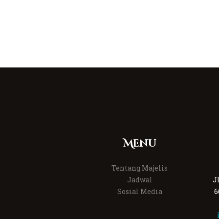
Menu
Tentang Majelis
Jadwal
J
Sosial Media
6