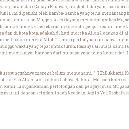
 yang suram dari Cahaya Hidayah, tingkah laku yang jauh dari
 dunia ini dipenuhi oleh hamba-hamba yang terus menantang
ang kemurkaan Mu, gerak gerik yang menantang siksa Mu, set
ak jumlah mereka, bertebaran memenuhi penjuru bumi, merek
a dan di kota kota, adakah di hati mereka Allah?, adakah di 
diperbuatan mereka Allah?, semua pertanyaan ini hanya menun
unggu waktu yang tepat untuk turun, Rasanya airmata kami
mi mempunyai harapan dari munajat yang telah keluar dari
umku sesungguhnya mereka belum memahami…” (HR.Bukhari). 
t ini, Yaa Allah Limpahkan Cahaya Rahmat Mu pada kami s
m kami, Limpahkanlah pertolongan dan pengayoman Mu pada
ummat ini dengan seindah-indah keadaan, Amin Yaa Rabbal’al