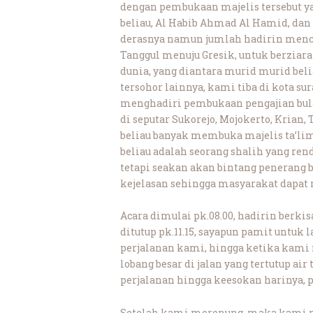
dengan pembukaan majelis tersebut ya
beliau, Al Habib Ahmad Al Hamid, dan 
derasnya namun jumlah hadirin menc
Tanggul menuju Gresik, untuk berziar
dunia, yang diantara murid murid beli
tersohor lainnya, kami tiba di kota su
menghadiri pembukaan pengajian bula
di seputar Sukorejo, Mojokerto, Krian
beliau banyak membuka majelis ta’li
beliau adalah seorang shalih yang ren
tetapi seakan akan bintang penerang 
kejelasan sehingga masyarakat dapat
Acara dimulai pk.08.00, hadirin berkis
ditutup pk.11.15, sayapun pamit untu
perjalanan kami, hingga ketika kami 
lobang besar di jalan yang tertutup a
perjalanan hingga keesokan harinya, 
Setelah kami merenung, maka kami m