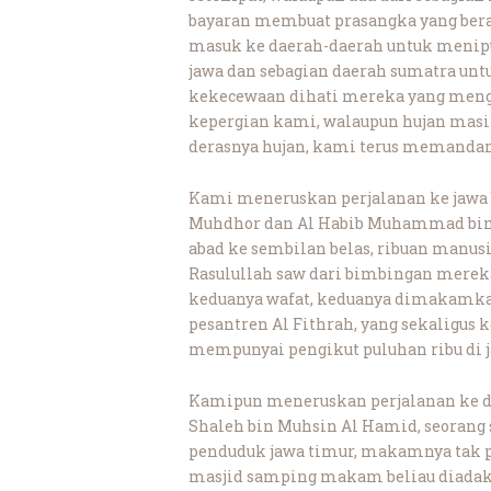
bayaran membuat prasangka yang beran
masuk ke daerah-daerah untuk menipu
jawa dan sebagian daerah sumatra untu
kekecewaan dihati mereka yang mengh
kepergian kami, walaupun hujan mas
derasnya hujan, kami terus memandang
Kami meneruskan perjalanan ke jawa
Muhdhor dan Al Habib Muhammad bin Id
abad ke sembilan belas, ribuan manu
Rasulullah saw dari bimbingan mereka
keduanya wafat, keduanya dimakamkan
pesantren Al Fithrah, yang sekaligus k
mempunyai pengikut puluhan ribu di ja
Kamipun meneruskan perjalanan ke de
Shaleh bin Muhsin Al Hamid, seorang 
penduduk jawa timur, makamnya tak pe
masjid samping makam beliau diadaka