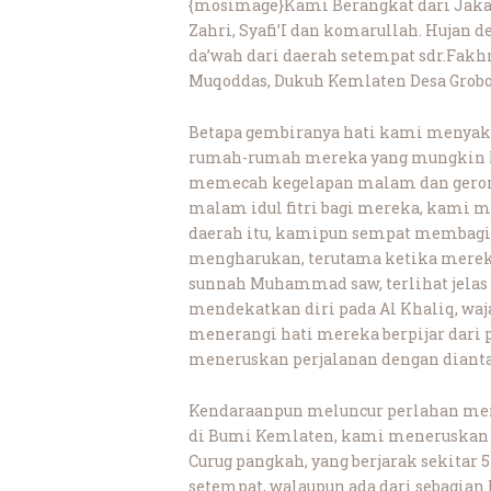
{mosimage}Kami Berangkat dari Jakar
Zahri, Syafi’I dan komarullah. Hujan 
da’wah dari daerah setempat sdr.Fakhr
Muqoddas, Dukuh Kemlaten Desa Grobog
Betapa gembiranya hati kami menyak
rumah-rumah mereka yang mungkin keba
memecah kegelapan malam dan gerombo
malam idul fitri bagi mereka, kami 
daerah itu, kamipun sempat membagik
mengharukan, terutama ketika mereka
sunnah Muhammad saw, terlihat jelas
mendekatkan diri pada Al Khaliq, waja
menerangi hati mereka berpijar dari
meneruskan perjalanan dengan dianta
Kendaraanpun meluncur perlahan men
di Bumi Kemlaten, kami meneruskan p
Curug pangkah, yang berjarak sekitar
setempat, walaupun ada dari sebagian