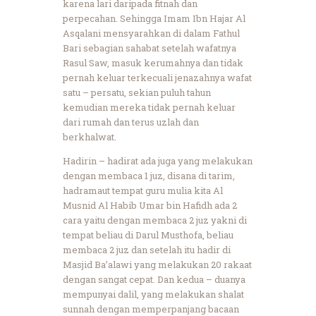
karena lari daripada fitnah dan
perpecahan. Sehingga Imam Ibn Hajar Al
Asqalani mensyarahkan di dalam Fathul
Bari sebagian sahabat setelah wafatnya
Rasul Saw, masuk kerumahnya dan tidak
pernah keluar terkecuali jenazahnya wafat
satu – persatu, sekian puluh tahun
kemudian mereka tidak pernah keluar
dari rumah dan terus uzlah dan
berkhalwat.
Hadirin – hadirat ada juga yang melakukan
dengan membaca 1 juz, disana di tarim,
hadramaut tempat guru mulia kita Al
Musnid Al Habib Umar bin Hafidh ada 2
cara yaitu dengan membaca 2 juz yakni di
tempat beliau di Darul Musthofa, beliau
membaca 2 juz dan setelah itu hadir di
Masjid Ba’alawi yang melakukan 20 rakaat
dengan sangat cepat. Dan kedua – duanya
mempunyai dalil, yang melakukan shalat
sunnah dengan memperpanjang bacaan