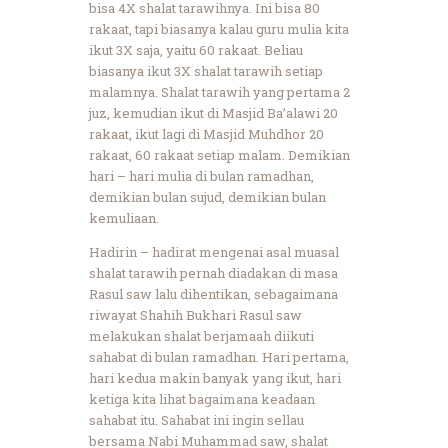
bisa 4X shalat tarawihnya. Ini bisa 80
rakaat, tapi biasanya kalau guru mulia kita
ikut 3X saja, yaitu 60 rakaat. Beliau
biasanya ikut 3X shalat tarawih setiap
malamnya. Shalat tarawih yang pertama 2
juz, kemudian ikut di Masjid Ba’alawi 20
rakaat, ikut lagi di Masjid Muhdhor 20
rakaat, 60 rakaat setiap malam. Demikian
hari – hari mulia di bulan ramadhan,
demikian bulan sujud, demikian bulan
kemuliaan.
Hadirin – hadirat mengenai asal muasal
shalat tarawih pernah diadakan di masa
Rasul saw lalu dihentikan, sebagaimana
riwayat Shahih Bukhari Rasul saw
melakukan shalat berjamaah diikuti
sahabat di bulan ramadhan. Hari pertama,
hari kedua makin banyak yang ikut, hari
ketiga kita lihat bagaimana keadaan
sahabat itu. Sahabat ini ingin sellau
bersama Nabi Muhammad saw, shalat