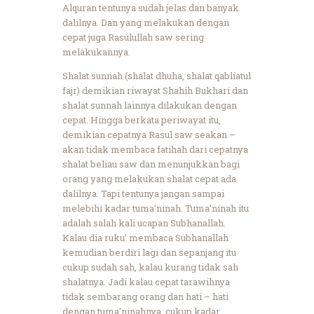
Alquran tentunya sudah jelas dan banyak
dalilnya. Dan yang melakukan dengan
cepat juga Rasulullah saw sering
melakukannya.
Shalat sunnah (shalat dhuha, shalat qabliatul
fajr) demikian riwayat Shahih Bukhari dan
shalat sunnah lainnya dilakukan dengan
cepat. Hingga berkata periwayat itu,
demikian cepatnya Rasul saw seakan –
akan tidak membaca fatihah dari cepatnya
shalat beliau saw dan menunjukkan bagi
orang yang melakukan shalat cepat ada
dalilnya. Tapi tentunya jangan sampai
melebihi kadar tuma’ninah. Tuma’ninah itu
adalah salah kali ucapan Subhanallah.
Kalau dia ruku’ membaca Subhanallah
kemudian berdiri lagi dan sepanjang itu
cukup sudah sah, kalau kurang tidak sah
shalatnya. Jadi kalau cepat tarawihnya
tidak sembarang orang dan hati – hati
dengan tuma’ninahnya, cukup kadar