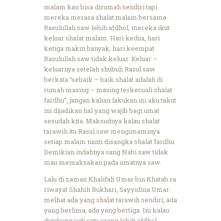
malam kan bisa dirumah sendiri tapi
mereka merasa shalat malam bersama
Rasulullah saw lebih afdhol, mereka ikut
keluar shalat malam. Hari kedua, hari
ketiga makin banyak, hari keempat
Rasulullah saw tidak keluar. Keluar –
keluarnya setelah shubuh Rasul saw
berkata “sebaik – baik shalat adalah di
rumah masing – masing terkecuali shalat
fardhu”, jangan kalian lakukan ini aku takut
ini dijadikan hal yang wajib bagi umat
sesudah kita. Maksudnya kalau shalat
tarawih itu Rasul saw mengimaminya
setiap malam nanti disangka shalat fardhu.
Demikian indahnya sang Nabi saw tidak
mau memaksakan pada umatnya saw.
Lalu di zaman Khalifah Umar bin Khatab ra
riwayat Shahih Bukhari, Sayyidina Umar
melhat ada yang shalat tarawih sendiri, ada
yang berlima, ada yang bertiga. Ini kalau
digabung jadi satu orang lebih afdhol.