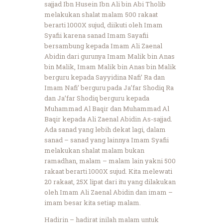
sajjad Ibn Husein Ibn Ali bin Abi Tholib
melakukan shalat malam 500 rakaat
berarti 1000X sujud, diikuti oleh Imam
Syafii karena sanad Imam Sayafii
bersambung kepada Imam Ali Zaenal
Abidin dari gurunya Imam Malik bin Anas
bin Malik, Imam Malik bin Anas bin Malik
berguru kepada Sayyidina Nafi’ Ra dan
Imam Nafi’ berguru pada Ja’far Shodiq Ra
dan Ja’far Shodiq berguru kepada
Muhammad Al Baqir dan Muhammad Al
Baqir kepada Ali Zaenal Abidin As-sajjad.
Ada sanad yang lebih dekat lagi, dalam
sanad – sanad yang lainnya Imam Syafii
melakukan shalat malam bukan
ramadhan, malam – malam lain yakni 500
rakaat berarti 1000X sujud. Kita melewati
20 rakaat, 25X lipat dari itu yang dilakukan
oleh Imam Ali Zaenal Abidin dan imam –
imam besar kita setiap malam.
Hadirin – hadirat inilah malam untuk