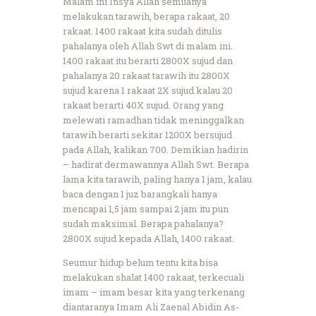
Malam ini Insya Allah semuanya
melakukan tarawih, berapa rakaat, 20
rakaat. 1400 rakaat kita sudah ditulis
pahalanya oleh Allah Swt di malam ini.
1400 rakaat itu berarti 2800X sujud dan
pahalanya 20 rakaat tarawih itu 2800X
sujud karena 1 rakaat 2X sujud kalau 20
rakaat berarti 40X sujud. Orang yang
melewati ramadhan tidak meninggalkan
tarawih berarti sekitar 1200X bersujud
pada Allah, kalikan 700. Demikian hadirin
– hadirat dermawannya Allah Swt. Berapa
lama kita tarawih, paling hanya 1 jam, kalau
baca dengan 1 juz barangkali hanya
mencapai 1,5 jam sampai 2 jam itu pun
sudah maksimal. Berapa pahalanya?
2800X sujud kepada Allah, 1400 rakaat.
Seumur hidup belum tentu kita bisa
melakukan shalat 1400 rakaat, terkecuali
imam – imam besar kita yang terkenang
diantaranya Imam Ali Zaenal Abidin As-