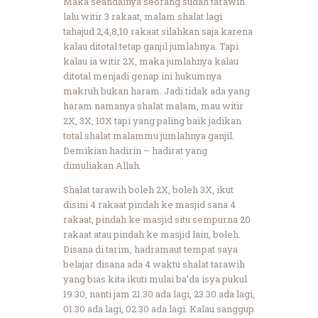
Maka seandainya seorang sudah tarawih
lalu witir 3 rakaat, malam shalat lagi
tahajud 2,4,8,10 rakaat silahkan saja karena
kalau ditotal tetap ganjil jumlahnya. Tapi
kalau ia witir 2X, maka jumlahnya kalau
ditotal menjadi genap ini hukumnya
makruh bukan haram. Jadi tidak ada yang
haram namanya shalat malam, mau witir
2X, 3X, 10X tapi yang paling baik jadikan
total shalat malammu jumlahnya ganjil.
Demikian hadirin – hadirat yang
dimuliakan Allah.
Shalat tarawih boleh 2X, boleh 3X, ikut
disini 4 rakaat pindah ke masjid sana 4
rakaat, pindah ke masjid situ sempurna 20
rakaat atau pindah ke masjid lain, boleh.
Disana di tarim, hadramaut tempat saya
belajar disana ada 4 waktu shalat tarawih
yang bias kita ikuti mulai ba’da isya pukul
19.30, nanti jam 21.30 ada lagi, 23.30 ada lagi,
01.30 ada lagi, 02.30 ada lagi. Kalau sanggup