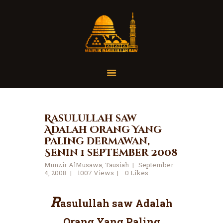
Home
Organisasi
Tausiah
Rasulullah saw
Adalah Orang Yang
Jadwal
Paling dermawan,
Tanya Yuk
Senin 1 september 2008
Dokumentasi
Munzir AlMusawa
,
Tausiah
September
4, 2008
1007
Views
0
Likes
Media
Referensi
R
asulullah saw Adalah
Orang Yang Paling