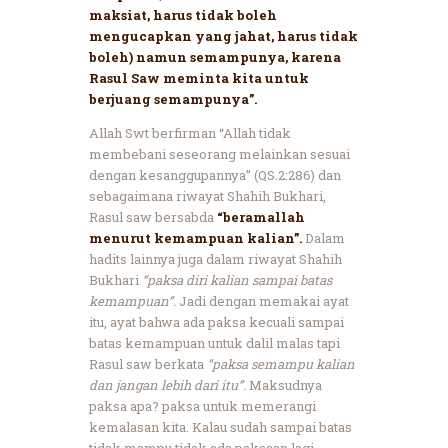
maksiat, harus tidak boleh
mengucapkan yang jahat, harus tidak
boleh) namun semampunya, karena
Rasul Saw meminta kita untuk
berjuang semampunya”.
Allah Swt berfirman “Allah tidak
membebani seseorang melainkan sesuai
dengan kesanggupannya” (QS.2:286) dan
sebagaimana riwayat Shahih Bukhari,
Rasul saw bersabda
“beramallah
menurut kemampuan kalian”.
Dalam
hadits lainnya juga dalam riwayat Shahih
Bukhari
“paksa diri kalian sampai batas
kemampuan”.
Jadi dengan memakai ayat
itu, ayat bahwa ada paksa kecuali sampai
batas kemampuan untuk dalil malas tapi
Rasul saw berkata
“paksa semampu kalian
dan jangan lebih dari itu”.
Maksudnya
paksa apa? paksa untuk memerangi
kemalasan kita. Kalau sudah sampai batas
tidak mampu tidak ada paksaan lagi.