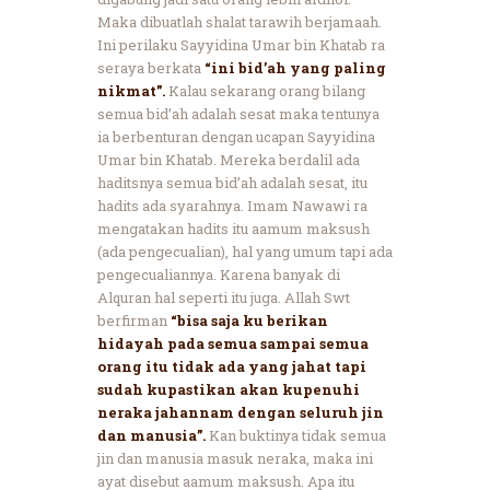
Maka dibuatlah shalat tarawih berjamaah.
Ini perilaku Sayyidina Umar bin Khatab ra
seraya berkata
“ini bid’ah yang paling
nikmat”.
Kalau sekarang orang bilang
semua bid’ah adalah sesat maka tentunya
ia berbenturan dengan ucapan Sayyidina
Umar bin Khatab. Mereka berdalil ada
haditsnya semua bid’ah adalah sesat, itu
hadits ada syarahnya. Imam Nawawi ra
mengatakan hadits itu aamum maksush
(ada pengecualian), hal yang umum tapi ada
pengecualiannya. Karena banyak di
Alquran hal seperti itu juga. Allah Swt
berfirman
“bisa saja ku berikan
hidayah pada semua sampai semua
orang itu tidak ada yang jahat tapi
sudah kupastikan akan kupenuhi
neraka jahannam dengan seluruh jin
dan manusia”.
Kan buktinya tidak semua
jin dan manusia masuk neraka, maka ini
ayat disebut aamum maksush. Apa itu