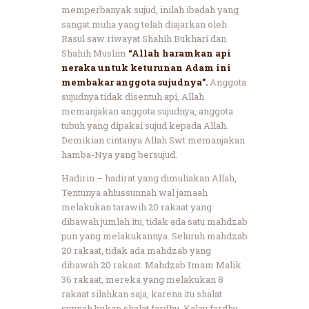
memperbanyak sujud, inilah ibadah yang
sangat mulia yang telah diajarkan oleh
Rasul saw riwayat Shahih Bukhari dan
Shahih Muslim
“Allah haramkan api
neraka untuk keturunan Adam ini
membakar anggota sujudnya”.
Anggota
sujudnya tidak disentuh api, Allah
memanjakan anggota sujudnya, anggota
tubuh yang dipakai sujud kepada Allah.
Demikian cintanya Allah Swt memanjakan
hamba-Nya yang bersujud.
Hadirin – hadirat yang dimuliakan Allah,
Tentunya ahlussunnah wal jamaah
melakukan tarawih 20 rakaat yang
dibawah jumlah itu, tidak ada satu mahdzab
pun yang melakukannya. Seluruh mahdzab
20 rakaat, tidak ada mahdzab yang
dibawah 20 rakaat. Mahdzab Imam Malik
36 rakaat, mereka yang melakukan 8
rakaat silahkan saja, karena itu shalat
sunnah bukan shalat fardhu. Kalau fardhu