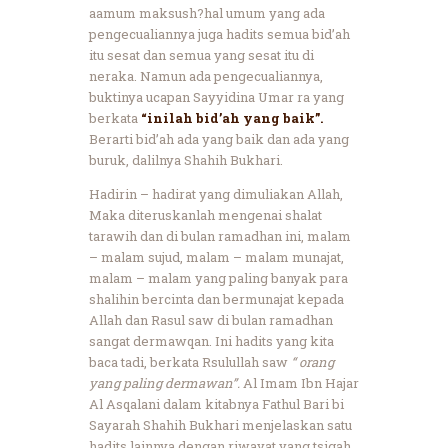
aamum maksush?hal umum yang ada
pengecualiannya juga hadits semua bid’ah
itu sesat dan semua yang sesat itu di
neraka. Namun ada pengecualiannya,
buktinya ucapan Sayyidina Umar ra yang
berkata
“inilah bid’ah yang baik”.
Berarti bid’ah ada yang baik dan ada yang
buruk, dalilnya Shahih Bukhari.
Hadirin – hadirat yang dimuliakan Allah,
Maka diteruskanlah mengenai shalat
tarawih dan di bulan ramadhan ini, malam
– malam sujud, malam – malam munajat,
malam – malam yang paling banyak para
shalihin bercinta dan bermunajat kepada
Allah dan Rasul saw di bulan ramadhan
sangat dermawqan. Ini hadits yang kita
baca tadi, berkata Rsulullah saw
“ orang
yang paling dermawan”.
Al Imam Ibn Hajar
Al Asqalani dalam kitabnya Fathul Bari bi
Sayarah Shahih Bukhari menjelaskan satu
hadits lainnya dengan riwayat yang tsigah