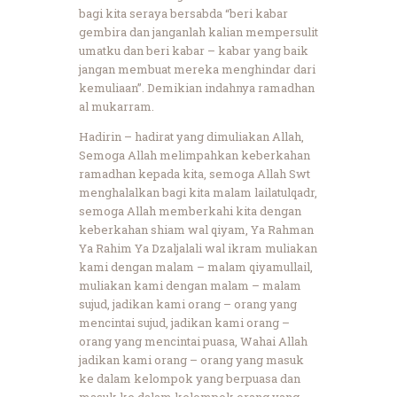
bagi kita seraya bersabda “beri kabar
gembira dan janganlah kalian mempersulit
umatku dan beri kabar – kabar yang baik
jangan membuat mereka menghindar dari
kemuliaan”. Demikian indahnya ramadhan
al mukarram.
Hadirin – hadirat yang dimuliakan Allah,
Semoga Allah melimpahkan keberkahan
ramadhan kepada kita, semoga Allah Swt
menghalalkan bagi kita malam lailatulqadr,
semoga Allah memberkahi kita dengan
keberkahan shiam wal qiyam, Ya Rahman
Ya Rahim Ya Dzaljalali wal ikram muliakan
kami dengan malam – malam qiyamullail,
muliakan kami dengan malam – malam
sujud, jadikan kami orang – orang yang
mencintai sujud, jadikan kami orang –
orang yang mencintai puasa, Wahai Allah
jadikan kami orang – orang yang masuk
ke dalam kelompok yang berpuasa dan
masuk ke dalam kelompok orang yang