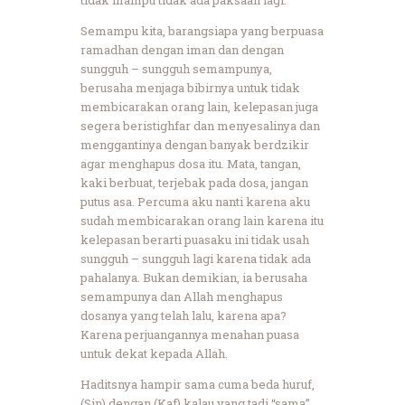
Semampu kita, barangsiapa yang berpuasa
ramadhan dengan iman dan dengan
sungguh – sungguh semampunya,
berusaha menjaga bibirnya untuk tidak
membicarakan orang lain, kelepasan juga
segera beristighfar dan menyesalinya dan
menggantinya dengan banyak berdzikir
agar menghapus dosa itu. Mata, tangan,
kaki berbuat, terjebak pada dosa, jangan
putus asa. Percuma aku nanti karena aku
sudah membicarakan orang lain karena itu
kelepasan berarti puasaku ini tidak usah
sungguh – sungguh lagi karena tidak ada
pahalanya. Bukan demikian, ia berusaha
semampunya dan Allah menghapus
dosanya yang telah lalu, karena apa?
Karena perjuangannya menahan puasa
untuk dekat kepada Allah.
Haditsnya hampir sama cuma beda huruf,
(Sin) dengan (Kaf) kalau yang tadi “sama”