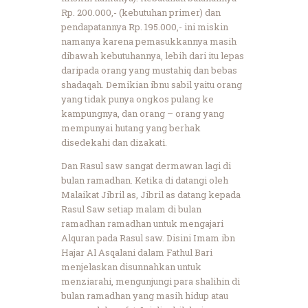
Rp. 200.000,- (kebutuhan primer) dan
pendapatannya Rp. 195.000,- ini miskin
namanya karena pemasukkannya masih
dibawah kebutuhannya, lebih dari itu lepas
daripada orang yang mustahiq dan bebas
shadaqah. Demikian ibnu sabil yaitu orang
yang tidak punya ongkos pulang ke
kampungnya, dan orang – orang yang
mempunyai hutang yang berhak
disedekahi dan dizakati.
Dan Rasul saw sangat dermawan lagi di
bulan ramadhan. Ketika di datangi oleh
Malaikat Jibril as, Jibril as datang kepada
Rasul Saw setiap malam di bulan
ramadhan ramadhan untuk mengajari
Alquran pada Rasul saw. Disini Imam ibn
Hajar Al Asqalani dalam Fathul Bari
menjelaskan disunnahkan untuk
menziarahi, mengunjungi para shalihin di
bulan ramadhan yang masih hidup atau