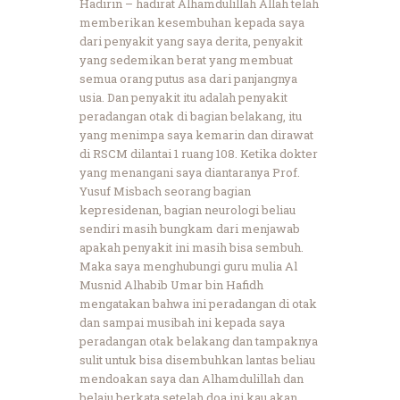
Hadirin – hadirat Alhamdulillah Allah telah
memberikan kesembuhan kepada saya
dari penyakit yang saya derita, penyakit
yang sedemikan berat yang membuat
semua orang putus asa dari panjangnya
usia. Dan penyakit itu adalah penyakit
peradangan otak di bagian belakang, itu
yang menimpa saya kemarin dan dirawat
di RSCM dilantai 1 ruang 108. Ketika dokter
yang menangani saya diantaranya Prof.
Yusuf Misbach seorang bagian
kepresidenan, bagian neurologi beliau
sendiri masih bungkam dari menjawab
apakah penyakit ini masih bisa sembuh.
Maka saya menghubungi guru mulia Al
Musnid Alhabib Umar bin Hafidh
mengatakan bahwa ini peradangan di otak
dan sampai musibah ini kepada saya
peradangan otak belakang dan tampaknya
sulit untuk bisa disembuhkan lantas beliau
mendoakan saya dan Alhamdulillah dan
belaiu berkata setelah doa ini kau akan