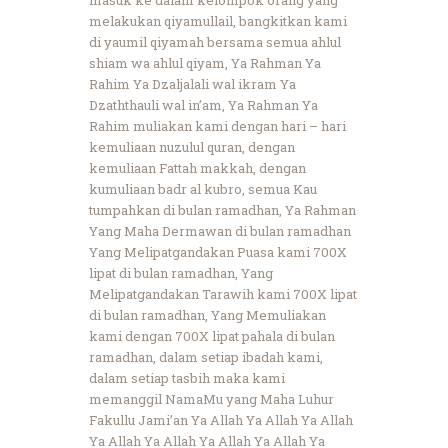
melakukan qiyamullail, bangkitkan kami
di yaumil qiyamah bersama semua ahlul
shiam wa ahlul qiyam, Ya Rahman Ya
Rahim Ya Dzaljalali wal ikram Ya
Dzaththauli wal in’am, Ya Rahman Ya
Rahim muliakan kami dengan hari – hari
kemuliaan nuzulul quran, dengan
kemuliaan Fattah makkah, dengan
kumuliaan badr al kubro, semua Kau
tumpahkan di bulan ramadhan, Ya Rahman
Yang Maha Dermawan di bulan ramadhan
Yang Melipatgandakan Puasa kami 700X
lipat di bulan ramadhan, Yang
Melipatgandakan Tarawih kami 700X lipat
di bulan ramadhan, Yang Memuliakan
kami dengan 700X lipat pahala di bulan
ramadhan, dalam setiap ibadah kami,
dalam setiap tasbih maka kami
memanggil NamaMu yang Maha Luhur
Fakullu Jami’an Ya Allah Ya Allah Ya Allah
Ya Allah Ya Allah Ya Allah Ya Allah Ya