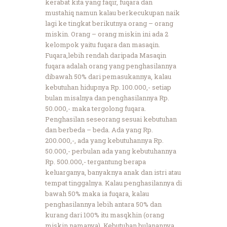
kerabat kita yang faqir, fuqara dan
mustahiq namun kalau berkecukupan naik
lagi ke tingkat berikutnya orang – orang
miskin. Orang – orang miskin ini ada 2
kelompok yaitu fuqara dan masaqin.
Fuqara,lebih rendah daripada Masaqin
fuqara adalah orang yang penghasilannya
dibawah 50% dari pemasukannya, kalau
kebutuhan hidupnya Rp. 100.000,- setiap
bulan misalnya dan penghasilannya Rp.
50.000,- maka tergolong fuqara.
Penghasilan seseorang sesuai kebutuhan
dan berbeda – beda. Ada yang Rp.
200.000,-, ada yang kebutuhannya Rp.
50.000,- perbulan ada yang kebutuhannya
Rp. 500.000,- tergantung berapa
keluarganya, banyaknya anak dan istri atau
tempat tinggalnya. Kalau penghasilannya di
bawah 50% maka ia fuqara, kalau
penghasilannya lebih antara 50% dan
kurang dari 100% itu masqkhin (orang
miskin namanya). Kebutuhan bulanannya