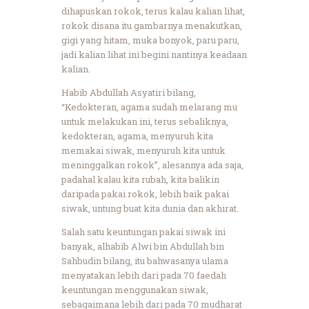
dihapuskan rokok, terus kalau kalian lihat,
rokok disana itu gambarnya menakutkan,
gigi yang hitam, muka bonyok, paru paru,
jadi kalian lihat ini begini nantinya keadaan
kalian.
Habib Abdullah Asyatiri bilang,
“Kedokteran, agama sudah melarang mu
untuk melakukan ini, terus sebaliknya,
kedokteran, agama, menyuruh kita
memakai siwak, menyuruh kita untuk
meninggalkan rokok”, alesannya ada saja,
padahal kalau kita rubah, kita balikin
daripada pakai rokok, lebih baik pakai
siwak, untung buat kita dunia dan akhirat.
Salah satu keuntungan pakai siwak ini
banyak, alhabib Alwi bin Abdullah bin
Sahbudin bilang, itu bahwasanya ulama
menyatakan lebih dari pada 70 faedah
keuntungan menggunakan siwak,
sebagaimana lebih dari pada 70 mudharat