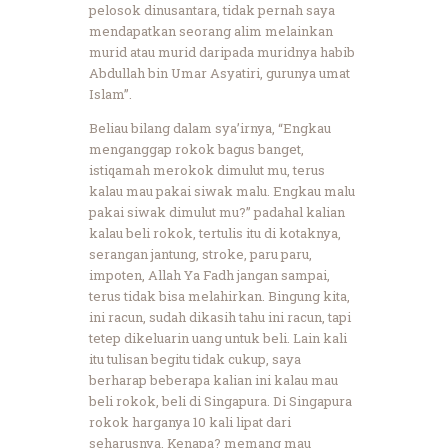
pelosok dinusantara, tidak pernah saya
mendapatkan seorang alim melainkan
murid atau murid daripada muridnya habib
Abdullah bin Umar Asyatiri, gurunya umat
Islam”.
Beliau bilang dalam sya’irnya, “Engkau
menganggap rokok bagus banget,
istiqamah merokok dimulut mu, terus
kalau mau pakai siwak malu. Engkau malu
pakai siwak dimulut mu?” padahal kalian
kalau beli rokok, tertulis itu di kotaknya,
serangan jantung, stroke, paru paru,
impoten, Allah Ya Fadh jangan sampai,
terus tidak bisa melahirkan. Bingung kita,
ini racun, sudah dikasih tahu ini racun, tapi
tetep dikeluarin uang untuk beli. Lain kali
itu tulisan begitu tidak cukup, saya
berharap beberapa kalian ini kalau mau
beli rokok, beli di Singapura. Di Singapura
rokok harganya 10 kali lipat dari
seharusnya. Kenapa? memang mau