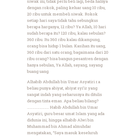
siwak ini, tidak perlu beli lagi, beda halnya
dengan rokok, paling keluar uang 10 ribu,
20 ribu untuk membeli siwak. Rokok
setiap hari saya tidak tahu sebungkus
berapa harganya, 12 ribu? Ya Allah, 10 hari
sudah berapa itu? 120 ribu, kalau sebulan?
360 ribu. Itu 360 ribu kalau dikampung,
orang bisa hidup 1 bulan. Kasihan itu uang,
360 ribu dari satu orang, bagaimana dari 20
ribu orang? bisa bangun pesantren dengan
hanya sebulan, Ya Allah, sayang, sayang
buang uang.
Alhabib Abdullah bin Umar Asyatiri r.a
beliau punya abiyat, abiyat syi’ir yang
sangat indah yang seharusnya itu ditulis
dengan tinta emas. Apa beliau bilang?
……………………… Habib Abdullah bin Umar
Asyatiri, guru besar umat Islam yang ada
didunia ini, hingga alhabib Alwi bin
Muhammad bin Ahmad almuhdar
mengatakan, “Saya masuk keseluruh