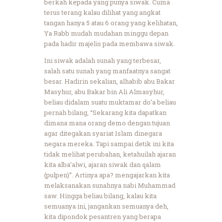
berkah kepada yang punya siwak. Cuma
terus terang kalau dilihat yang angkat
tangan hanya 5 atau 6 orang yang kelihatan,
Ya Rabb mudah mudahan minggu depan
pada hadir majelis pada membawa siwak.
Ini siwak adalah sunah yang terbesar,
salah satu sunah yang manfaatnya sangat
besar. Hadirin sekalian, alhabib abu Bakar
Masyhur, abu Bakar bin Ali Almasyhur,
beliau didalam suatu muktamar do’a beliau
pernah bilang, “Sekarang kita dapatkan
dimana mana orang demo dengan tujuan
agar ditegakan syariat Islam dinegara
negara mereka. Tapi sampai detik ini kita
tidak melihat perubahan, ketahuilah ajaran
kita alba’alwi, ajaran siwak dan qalam
(pulpen)”. Artinya apa? mengajarkan kita
melaksanakan sunahnya nabi Muhammad
saw. Hingga beliau bilang, kalau kita
semuanya ini, jangankan semuanya deh,
kita dipondok pesantren yang berapa