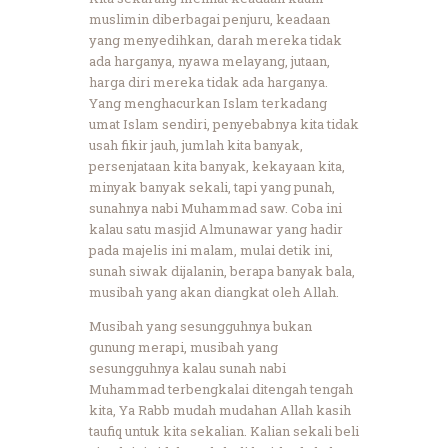
muslimin diberbagai penjuru, keadaan
yang menyedihkan, darah mereka tidak
ada harganya, nyawa melayang, jutaan,
harga diri mereka tidak ada harganya.
Yang menghacurkan Islam terkadang
umat Islam sendiri, penyebabnya kita tidak
usah fikir jauh, jumlah kita banyak,
persenjataan kita banyak, kekayaan kita,
minyak banyak sekali, tapi yang punah,
sunahnya nabi Muhammad saw. Coba ini
kalau satu masjid Almunawar yang hadir
pada majelis ini malam, mulai detik ini,
sunah siwak dijalanin, berapa banyak bala,
musibah yang akan diangkat oleh Allah.
Musibah yang sesungguhnya bukan
gunung merapi, musibah yang
sesungguhnya kalau sunah nabi
Muhammad terbengkalai ditengah tengah
kita, Ya Rabb mudah mudahan Allah kasih
taufiq untuk kita sekalian. Kalian sekali beli