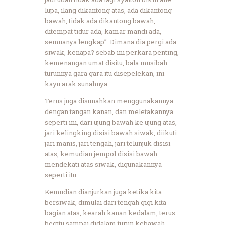
lupa, ilang dikantong atas, ada dikantong
bawah, tidak ada dikantong bawah,
ditempat tidur ada, kamar mandi ada,
semuanya lengkap”. Dimana dia pergi ada
siwak, kenapa? sebab ini perkara penting,
kemenangan umat disitu, bala musibah
turunnya gara gara itu disepelekan, ini
kayu arak sunahnya.
Terus juga disunahkan menggunakannya
dengan tangan kanan, dan meletakannya
seperti ini, dari ujung bawah ke ujung atas,
jari kelingking disisi bawah siwak, diikuti
jari manis, jari tengah, jari telunjuk disisi
atas, kemudian jempol disisi bawah
mendekati atas siwak, digunakannya
seperti itu.
Kemudian dianjurkan juga ketika kita
bersiwak, dimulai dari tengah gigi kita
bagian atas, kearah kanan kedalam, terus
begitu sampai didalam turun kebawah,