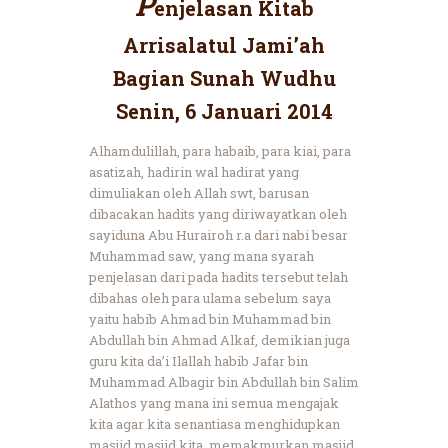
P
enjelasan Kitab
Arrisalatul Jami’ah
Bagian Sunah Wudhu
Senin, 6 Januari 2014
Alhamdulillah, para habaib, para kiai, para
asatizah, hadirin wal hadirat yang
dimuliakan oleh Allah swt, barusan
dibacakan hadits yang diriwayatkan oleh
sayiduna Abu Hurairoh r.a dari nabi besar
Muhammad saw, yang mana syarah
penjelasan dari pada hadits tersebut telah
dibahas oleh para ulama sebelum saya
yaitu habib Ahmad bin Muhammad bin
Abdullah bin Ahmad Alkaf, demikian juga
guru kita da’i Ilallah habib Jafar bin
Muhammad Albagir bin Abdullah bin Salim
Alathos yang mana ini semua mengajak
kita agar kita senantiasa menghidupkan
masjid masjid kita, memakmurkan masjid