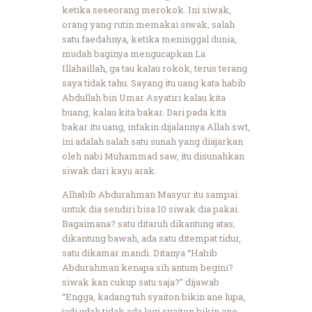
ketika seseorang merokok. Ini siwak,
orang yang rutin memakai siwak, salah
satu faedahnya, ketika meninggal dunia,
mudah baginya mengucapkan La
Illahaillah, ga tau kalau rokok, terus terang
saya tidak tahu. Sayang itu uang kata habib
Abdullah bin Umar Asyatiri kalau kita
buang, kalau kita bakar. Dari pada kita
bakar itu uang, infakin dijalannya Allah swt,
ini adalah salah satu sunah yang diajarkan
oleh nabi Muhammad saw, itu disunahkan
siwak dari kayu arak.
Alhabib Abdurahman Masyur itu sampai
untuk dia sendiri bisa 10 siwak dia pakai.
Bagaimana? satu ditaruh dikantung atas,
dikantung bawah, ada satu ditempat tidur,
satu dikamar mandi. Ditanya “Habib
Abdurahman kenapa sih antum begini?
siwak kan cukup satu saja?” dijawab
“Engga, kadang tuh syaiton bikin ane lupa,
jadi udah tidak ada lagi syaiton bikin ane