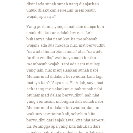
disini ada sunah sunah yang dianjurkan
untuk dilakukan sebelum membasuh
wajah, apa saja?
Yang pertama, yang sunah dan dianjurkan
untuk dilakukan adalah berniat. Loh
bukannya niat nanti ketika membasuh
wajah? ada dua macam niat, niat berwudhu
“nawaitu thoharotan sholat” atau “nawaitu
fardho wudhu” waktunya nanti ketika
membasuh wajah. Tapi ada satu niat lagi
yang lain, niat menjalankan sunah nabi
Muhammad didalam berwudhu. Lain lagi
niatnya kan? “Saya niat Ya Allah, saya niat
sekarang menjalankan sunah sunah nabi
Muhammad dalam berwudhu”, nah niat
yang semacam ini bagian dari sunah nabi
Muhammad didalam berwudhu, dan ini
waktunya pertama kali, sebelum kita
berwudhu dari sejak awal kita niat seperti
itu. Sehingga apa yang kita lakukan dari
sunah sunah, ditulis pahala oleh Allah swt