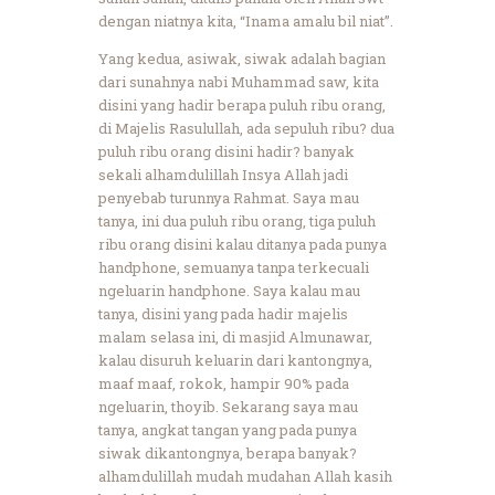
dengan niatnya kita, “Inama amalu bil niat”.
Yang kedua, asiwak, siwak adalah bagian
dari sunahnya nabi Muhammad saw, kita
disini yang hadir berapa puluh ribu orang,
di Majelis Rasulullah, ada sepuluh ribu? dua
puluh ribu orang disini hadir? banyak
sekali alhamdulillah Insya Allah jadi
penyebab turunnya Rahmat. Saya mau
tanya, ini dua puluh ribu orang, tiga puluh
ribu orang disini kalau ditanya pada punya
handphone, semuanya tanpa terkecuali
ngeluarin handphone. Saya kalau mau
tanya, disini yang pada hadir majelis
malam selasa ini, di masjid Almunawar,
kalau disuruh keluarin dari kantongnya,
maaf maaf, rokok, hampir 90% pada
ngeluarin, thoyib. Sekarang saya mau
tanya, angkat tangan yang pada punya
siwak dikantongnya, berapa banyak?
alhamdulillah mudah mudahan Allah kasih