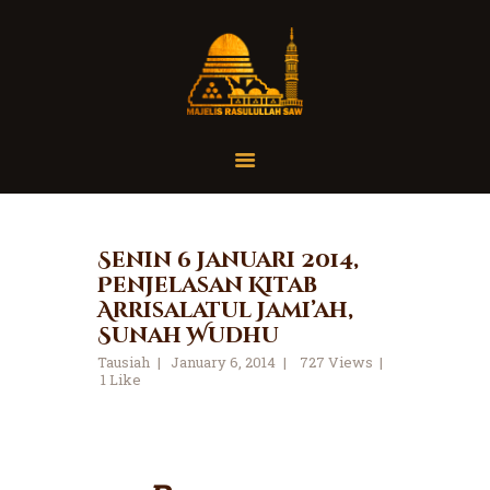
Home
Organisasi
Tausiah
Senin 6 Januari 2014,
Penjelasan Kitab
Jadwal
Arrisalatul Jami’ah,
Tanya Yuk
Sunah Wudhu
Dokumentasi
Tausiah
January 6, 2014
727
Views
1
Like
Media
Referensi