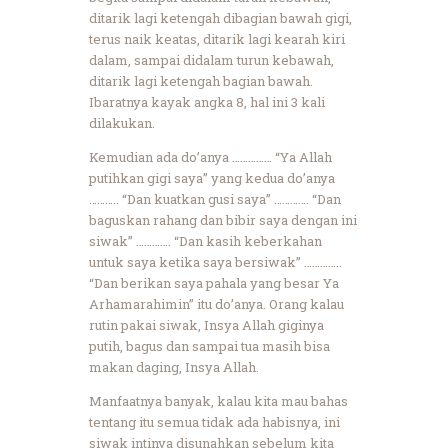
ditarik lagi ketengah dibagian bawah gigi,
terus naik keatas, ditarik lagi kearah kiri
dalam, sampai didalam turun kebawah,
ditarik lagi ketengah bagian bawah.
Ibaratnya kayak angka 8, hal ini 3 kali
dilakukan.
Kemudian ada do’anya …………… “Ya Allah
putihkan gigi saya” yang kedua do’anya
……….. “Dan kuatkan gusi saya” …………. “Dan
baguskan rahang dan bibir saya dengan ini
siwak” …………. “Dan kasih keberkahan
untuk saya ketika saya bersiwak” …………..
“Dan berikan saya pahala yang besar Ya
Arhamarahimin” itu do’anya. Orang kalau
rutin pakai siwak, Insya Allah giginya
putih, bagus dan sampai tua masih bisa
makan daging, Insya Allah.
Manfaatnya banyak, kalau kita mau bahas
tentang itu semua tidak ada habisnya, ini
siwak intinya disunahkan sebelum kita