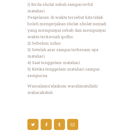
1) Ba’da sholat subuh sampai terbit
matahari
Penjelasan: di waktu tersebut kita tidak
boleh mengerjakan sholat-sholat sunnah
yang mempunyai sebab dan mempunyai
waktu terkecuali qodho.
2) Sebelum zuhur
3) Setelah asar sampai terbenam nya
matahari
4) Saat tenggelam matahari
5) Ketika tenggelam matahari sampai
sempurna.
Wassalamu’alaikum warahmatullahi
wabarakatuh