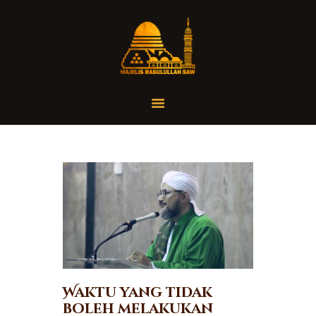
Home
Organisasi
Tausiah
Jadwal
Tanya Yuk
Dokumentasi
Media
Referensi
Waktu yang tidak
boleh melakukan