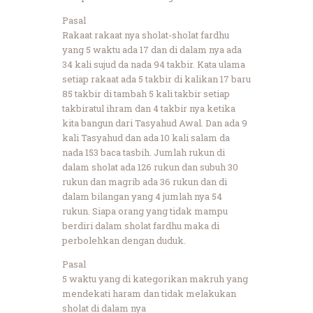
Pasal
Rakaat rakaat nya sholat-sholat fardhu
yang 5 waktu ada 17 dan di dalam nya ada
34 kali sujud da nada 94 takbir. Kata ulama
setiap rakaat ada 5 takbir di kalikan 17 baru
85 takbir di tambah 5 kali takbir setiap
takbiratul ihram dan 4 takbir nya ketika
kita bangun dari Tasyahud Awal. Dan ada 9
kali Tasyahud dan ada 10 kali salam da
nada 153 baca tasbih. Jumlah rukun di
dalam sholat ada 126 rukun dan subuh 30
rukun dan magrib ada 36 rukun dan di
dalam bilangan yang 4 jumlah nya 54
rukun. Siapa orang yang tidak mampu
berdiri dalam sholat fardhu maka di
perbolehkan dengan duduk.
Pasal
5 waktu yang di kategorikan makruh yang
mendekati haram dan tidak melakukan
sholat di dalam nya