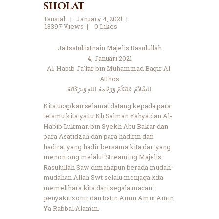
sholat
Tausiah
January 4, 2021
13397
Views
0
Likes
Jaltsatul istnain Majelis Rasulullah
4, Januari 2021
Al-Habib Ja’far bin Muhammad Bagir Al-
Atthos
السَّلاَمُ عَلَيْكُمْ وَرَحْمَةُ اللهِ وَبَرَكَاتُهُ
Kita ucapkan selamat datang kepada para
tetamu kita yaitu Kh.Salman Yahya dan Al-
Habib Lukman bin Syekh Abu Bakar dan
para Asatidzah dan para hadirin dan
hadirat yang hadir bersama kita dan yang
menontong melalui Streaming Majelis
Rasulullah Saw dimanapun berada mudah-
mudahan Allah Swt selalu menjaga kita
memelihara kita dari segala macam
penyakit zohir dan batin Amin Amin Amin
Ya Rabbal Alamin.