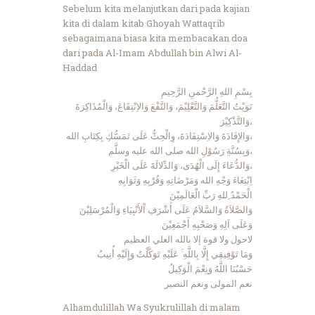
Sebelum kita melanjutkan dari pada kajian
kita di dalam kitab Ghoyah Wattaqrib
sebagaimana biasa kita membacakan doa
dari pada Al-Imam Abdullah bin Alwi Al-
Haddad
بِسْمِ اللهِ الرَّحْمنِ الرَّحِيمِ
نَوَيْتُ التَّعَلُّمَ وَالتَّعْلِيْمَ، وَالنَّفْعَ وَالاِنْتِفَاعَ، وَالْمُذَاكِرَةَ
وَالتَّذْكِيْرَ،
وَالإِفَادَةَ وَالاِسْتِفَادَةَ، وِالْحِثُّ عَلَى تَمَسُّكِ بِكِتَابِ الله،
وَبِسُنَّةِ رَسُوْلِ الله صلى الله عليه وسلَّم،
وَالدُّعَاءَ إِلَى الْهُدَى، وَالدِّلالَةَ عَلَى الْخَيْرِ،
اِبْتِغَاءَ وَجْهِ الله وَمَرْضَاتِهِ وَقُرْبِهِ وَثَوَابِهِ
الْحَمْدُ ِللهِ رَبِّ الْعَالَمِيْنَ
وَالصَّلاَةُ وَالسَّلاَمُ عَلَى أَشْرَفِ اْلأَنْبِيَاءِ وَالْمُرْسَلِيْنَ
وَعَلَى اَلِهِ وَصَحْبِهِ أَجْمَعِيْنَ
لاحول ولا قوة إلا بالله العلي العظيم
وَمَا تَوْفِيقِي إِلَّا بِاللَّهِ ۚ عَلَيْهِ تَوَكَّلْتُ وَإِلَيْهِ أُنِيبُ
حَسْبُنَا اللَّهُ وَنِعْمَ الْوَكِيلُ
نعم المولى ونعم النصير
Alhamdulillah Wa Syukrulillah di malam