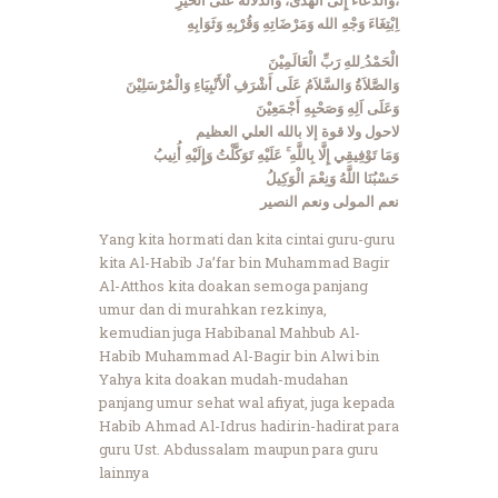
وَالدُّعَاءَ إِلَى الْهُدَى، وَالدِّلالَةَ عَلَى الْخَيْرِ،
اِبْتِغَاءَ وَجْهِ الله وَمَرْضَاتِهِ وَقُرْبِهِ وَثَوَابِهِ
الْحَمْدُ ِللهِ رَبِّ الْعَالَمِيْنَ
وَالصَّلاَةُ وَالسَّلاَمُ عَلَى أَشْرَفِ اْلأَنْبِيَاءِ وَالْمُرْسَلِيْنَ
وَعَلَى اَلِهِ وَصَحْبِهِ أَجْمَعِيْنَ
لاحول ولا قوة إلا بالله العلي العظيم
وَمَا تَوْفِيقِي إِلَّا بِاللَّهِ ۚ عَلَيْهِ تَوَكَّلْتُ وَإِلَيْهِ أُنِيبُ
حَسْبُنَا اللَّهُ وَنِعْمَ الْوَكِيلُ
نعم المولى ونعم النصير
Yang kita hormati dan kita cintai guru-guru
kita Al-Habib Ja’far bin Muhammad Bagir
Al-Atthos kita doakan semoga panjang
umur dan di murahkan rezkinya,
kemudian juga Habibanal Mahbub Al-
Habib Muhammad Al-Bagir bin Alwi bin
Yahya kita doakan mudah-mudahan
panjang umur sehat wal afiyat, juga kepada
Habib Ahmad Al-Idrus hadirin-hadirat para
guru Ust. Abdussalam maupun para guru
lainnya