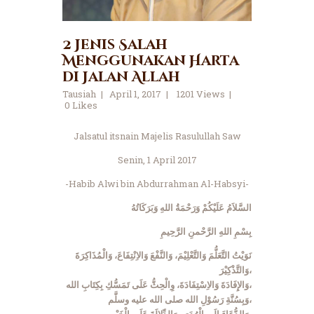
2 Jenis Salah
Menggunakan Harta
di Jalan Allah
Tausiah
April 1, 2017
1201
Views
0
Likes
Jalsatul itsnain Majelis Rasulullah Saw
Senin, 1 April 2017
-Habib Alwi bin Abdurrahman Al-Habsyi-
السَّلاَمُ عَلَيْكُمْ وَرَحْمَةُ اللهِ وَبَرَكَاتُهُ
بِسْمِ اللهِ الرَّحْمنِ الرَّحِيمِ
نَوَيْتُ التَّعَلُّمَ وَالتَّعْلِيْمَ، وَالنَّفْعَ وَالاِنْتِفَاعَ، وَالْمُذَاكِرَةَ
وَالتَّذْكِيْرَ،
وَالإِفَادَةَ وَالاِسْتِفَادَةَ، وِالْحِثُّ عَلَى تَمَسُّكِ بِكِتَابِ الله،
وَبِسُنَّةِ رَسُوْلِ الله صلى الله عليه وسلَّم،