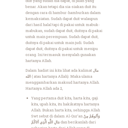
duit yang sudah dia dapat, di jalan yang
benar. Akan tetapi dia sia-siakan duit itu
dengan cara di hambur-hamburkan dalam
kemaksiatan. Sudah dapat duit walaupun
dari hasil halal tapi di pakai untuk mabuk-
mabukan, sudah dapat duit, duitnya di pakai
untuk main perempuan. Sudah dapat duit,
duitnya di pakai untuk main judi. Sudah
dapat duit, duitnya di pakai untuk menipu
orang. Ini termasuk menyalah gunakan
hartanya Allah.
Dalam hadist ini kita lihat ada kalimat
مال
الله
( atau hartanya Allah). Maka ulama
menggambarkan maksud hartanya Allah.
Hartanya Allah ada 2,
Yang pertama duit kita, harta kita, gaji
kita, upah kita, itu hakikatnya hartanya
Allah. Bukan harta kita, sehingga Allah
Swt sebut di dalam Al-Qur’an
وَآتُوهُمْ مِنْ
مَالِ اللَّهِ الَّذِي آتَاكُمْ
dan berikanlah dari