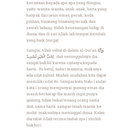
kecintaan kepada apa-apa yang diingini,
yaitu: wanita-wanita, anak-anak, harta yang
banyak dari jenis emas, perak, kuda
pilihan, binatang-binatang ternak dan
sawah ladang. Itulah kesenangan hidup di
dunia, dan di sisi Allah-lah tempat kembali
yang baik (surga).
Sampai Allah sebut di dalam al-Qur’an
وَإِنَّهُ
لِحُبِّ الْخَيْرِ لَشَدِيدٌ
dan sesungguhnya dia
sangat bakhil karena cintanya kepada
harta . Itu betul, naluri manusia, makanya
ada sifat zuhud. Mudah-mudahan kita dapat
memiliki sifat itu. Sampai kata Nabi ( andai
kata 1 orang mempunyai gunung emas dia
masih berharap dia masih ingin punya
gunung, tidak bakal tenang orang sama
duit, sama harta sampai tanah masuk ke
mulut maksudnya meninggal dunia. Kalau
dia tubat Allah terima taubat nya ) shohih
bukhori.