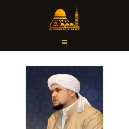
Home
Organisasi
Tausiah
Jadwal
Tanya Yuk
Dokumentasi
Media
Referensi