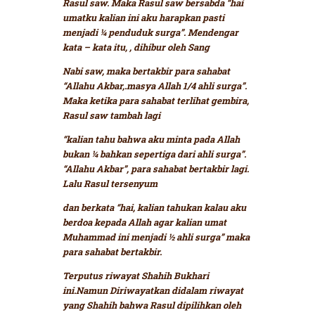
Rasul saw. Maka Rasul saw bersabda
“hai
umatku kalian ini aku harapkan pasti
menjadi ¼ penduduk surga”.
Mendengar
kata – kata itu, , dihibur oleh Sang
Nabi saw, maka bertakbir para sahabat
“Allahu Akbar,.masya Allah 1/4 ahli surga”
.
Maka ketika para sahabat terlihat gembira,
Rasul saw tambah lagi
“kalian tahu bahwa aku minta pada Allah
bukan ¼ bahkan sepertiga dari ahli surga”.
“Allahu Akbar”,
para sahabat bertakbir lagi.
Lalu Rasul tersenyum
dan berkata
“hai, kalian tahukan kalau aku
berdoa kepada Allah agar kalian umat
Muhammad ini menjadi ½ ahli surga”
maka
para sahabat bertakbir.
Terputus riwayat Shahih Bukhari
ini.Namun Diriwayatkan didalam riwayat
yang Shahih bahwa Rasul dipilihkan oleh