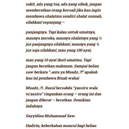
sakit, ada yang tua, ada yang sibuk,
jangan
memberatkan orang kecuali jika kau ingin
membawa shalatmu sendiri shalat sunnah,
silahkan! sepanjang –
panjangnya. Tapi kalau untuk umatnya,
maunya mereka, maunya shalatnya yang ½
juz panjangnya silahkan!, maunya yang ¼
juz saja silahkan!, mau yang 100 ayat,
mau yang 10 ayat ikuti umatmu. Tapi
jangan beratkan makmum. Sampai beliau
saw berkata
“..anta ya Muadz..?!”
apakah
kau ini pembawa fitnah wahai
Muadz..?!..
Rasul bersabda
“yassiru wala
tu’assiru”
ringankan orang – orang ini dan
jangan diberat – beratkan.
Demikian
indahnya
Sayyidina Muhammad Saw.
Hadirin, keberkahan muncul bagi beliau