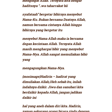
mengingat Allah. Ternyata kita dengar
haditsnya
“..wa taharrakat bii
syafataah”
bergetar bibirnya menyebut
Nama-Ku.
Bukan bersama Dzatnya Allah,
namun bersama cintanya Allah hingga
bibirnya yang bergetar itu
menyebut Nama Allah maka ia bersama
degan kecintaan Allah. Ternyata Allah
masih menghargai bibir yang menyebut
Nama-Nya. Allah sangat memuliakan bibir
yang
mengagungkan Nama-Nya.
{mosimage}Hadirin – hadirat yang
dimuliakan Allah,Oleh sebab itu, inilah
indahnya dzikir. Jiwa dan sanubari kita
berdzikir kepada Allah, jangan jadikan
dzikir ini
hal yang aneh dalam diri kita. Hadirin,
zaman sekarang orang bicara rindu dengan