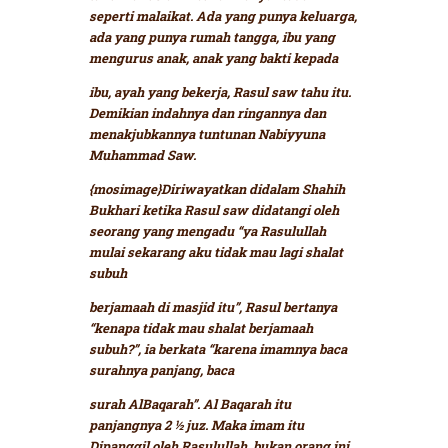
seperti malaikat. Ada yang punya keluarga,
ada yang punya rumah tangga, ibu yang
mengurus anak, anak yang bakti kepada
ibu, ayah yang bekerja, Rasul saw tahu itu.
Demikian indahnya dan ringannya dan
menakjubkannya tuntunan Nabiyyuna
Muhammad Saw.
{mosimage}Diriwayatkan didalam Shahih
Bukhari ketika Rasul saw didatangi oleh
seorang yang mengadu
“ya Rasulullah
mulai sekarang aku tidak mau lagi shalat
subuh
berjamaah di masjid itu”,
Rasul bertanya
“kenapa tidak mau shalat berjamaah
subuh?”,
ia berkata
“karena imamnya baca
surahnya panjang, baca
surah AlBaqarah”.
Al Baqarah itu
panjangnya 2 ½ juz. Maka imam itu
Dipanggil oleh Rasulullah, bukan orang ini