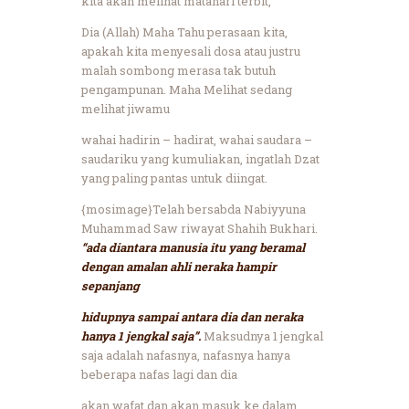
kita akan melihat matahari terbit,
Dia (Allah) Maha Tahu perasaan kita,
apakah kita menyesali dosa atau justru
malah sombong merasa tak butuh
pengampunan. Maha Melihat sedang
melihat jiwamu
wahai hadirin – hadirat, wahai saudara –
saudariku yang kumuliakan, ingatlah Dzat
yang paling pantas untuk diingat.
{mosimage}Telah bersabda Nabiyyuna
Muhammad Saw riwayat Shahih Bukhari.
“ada diantara manusia itu yang beramal
dengan amalan ahli neraka hampir
sepanjang
hidupnya sampai antara dia dan neraka
hanya 1 jengkal saja”.
Maksudnya 1 jengkal
saja adalah nafasnya, nafasnya hanya
beberapa nafas lagi dan dia
akan wafat dan akan masuk ke dalam