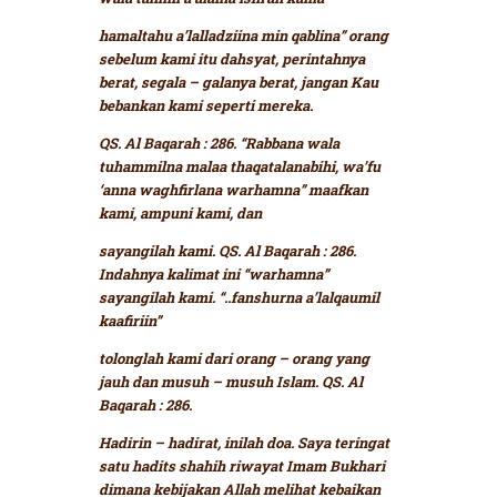
hamaltahu a’lalladziina min qablina”
orang
sebelum kami itu dahsyat, perintahnya
berat, segala – galanya berat, jangan Kau
bebankan kami seperti mereka.
QS. Al Baqarah : 286.
“Rabbana wala
tuhammilna malaa thaqatalanabihi, wa’fu
‘anna waghfirlana warhamna”
maafkan
kami, ampuni kami, dan
sayangilah kami. QS. Al Baqarah : 286.
Indahnya kalimat ini
“warhamna”
sayangilah kami.
“..fanshurna a’lalqaumil
kaafiriin”
tolonglah kami dari orang – orang yang
jauh dan musuh – musuh Islam. QS. Al
Baqarah : 286.
Hadirin – hadirat, inilah doa. Saya teringat
satu hadits shahih riwayat Imam Bukhari
dimana kebijakan Allah melihat kebaikan