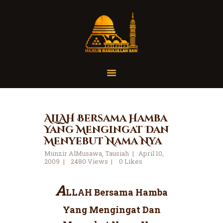
Home
Organisasi
Tausiah
ALLAH Bersama Hamba
Yang Mengingat Dan
Jadwal
Menyebut Nama Nya
Tanya Yuk
Munzir AlMusawa
,
Tausiah
April 10,
Dokumentasi
2009
2480
Views
0
Likes
Media
A
Referensi
LLAH Bersama Hamba
Yang Mengingat Dan