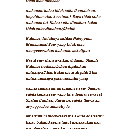
tidak mau mencaci
makanan, kalau tidak suka (kemanisan,
kepahitan atau keasinan). Saya tidak suka
makanan ini.
Kalau suka dimakan, kalau
tidak suka dimakan.(Shahih
Bukhari)
Indahnya akhlak Nabiyyuna
Muhammad Saw yang tidak mau
mengecewakan makanan sekalipun.
Rasul saw diriwayatkan didalam Shahih
Bukhari
tiadalah beliau dipilihkan
untuknya 2 hal. Kalau disuruh pilih 2 hal
untuk umatnya pasti memilih yang
paling ringan untuk umatnya saw.
Sampai
sabda beliau saw yang kita dengar riwayat
Shahih Bukhari, Rasul bersabda
“lawla an
asyuqqa alaa ummatiy la
amartuhum bissiwaaki ma’a kulli shalaatin”
kalau bukan karena takut merisaukan dan
memberatkan umatku niscaya akan