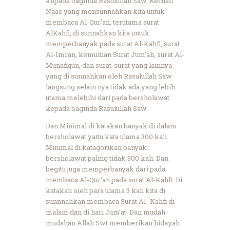
kepada baginda Rasulullah Saw. Kecuali
Naas yang mensunnahkan kita untuk
membaca Al-Qur’an, terutama surat
AlKahfi, di sunnahkan kita untuk
memperbanyak pada surat Al-Kahfi, surat
Al-Imran, kemudian Surat Jum’ah, surat Al-
Munafiqun, dan surat-surat yang lainnya
yang di sunnahkan oleh Rasulullah Saw
langsung selain nya tidak ada yang lebih
utama melebihi dari pada bersholawat
kepada baginda Rasulullah Saw.
Dan Minimal di katakan banyak di dalam
bersholawat yaitu kata ulama 300 kali.
Minimal di katagorikan banyak
bersholawat paling tidak 300 kali. Dan
begitu juga memperbanyak dari pada
membaca Al-Qur’an pada surat Al-Kahfi. Di
katakan oleh para ulama 3 kali kita di
sunnnahkan membaca Surat Al- Kahfi di
malam dan di hari Jum’at. Dan mudah-
mudahan Allah Swt memberikan hidayah