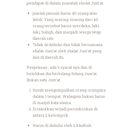
pendapat di dalam masalah sholat Jum’at.
jumlah jamaah harus 40 orang atau
lebih. Yang masing-masing dari 40
orang tersebut harus merdeka, laki-
laki, baligh, dan menjadi warga tetap
daerah situ.
Tidak di dahului dan tidak bersamaan
shalat Jum’at oleh shalat Jum’at yang
lain di daerah itu.
Penjelasan : ada 3 syarat nya dan di
bolehkan dia berbilang-bilang Jum’at.
Bukan satu Jum’at.
Susah mengumpulkan orang-orangnya
dalam 1 tempat. Walaupun bukan harus
di masjid kata ulama.
Di takutkan terjadi percekcokan di
antara 2 kelompok.
Harus di dahului oleh 2 khutbah.