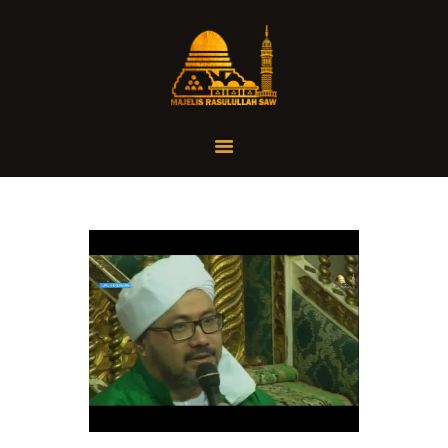
Home
Organisasi
Tausiah
Jadwal
Tanya Yuk
Dokumentasi
Media
Referensi