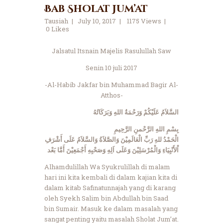
Bab Sholat Jum’at
Tausiah
July 10, 2017
1175
Views
0
Likes
Jalsatul Itsnain Majelis Rasulullah Saw
Senin 10 juli 2017
-Al-Habib Jakfar bin Muhammad Bagir Al-
Atthos-
السَّلاَمُ عَلَيْكُمْ وَرَحْمَةُ اللهِ وَبَرَكَاتُهُ
بِسْمِ اللهِ الرَّحْمنِ الرَّحِيمِ
الْحَمْدُ للهِ رَبِّ الْعَالَمِيْنَ وَالصَّلاَةُ وَالسَّلاَمُ عَلَى أَشْرَفِ
اْلأَنْبِيَاءِ وَالْمُرْسَلِيْنَ وَعَلَى اَلِهِ وَصَحْبِهِ أَجْمَعِيْنَ أَمَّا بَعْد
Alhamdulillah Wa Syukrulillah di malam
hari ini kita kembali di dalam kajian kita di
dalam kitab Safinatunnajah yang di karang
oleh Syekh Salim bin Abdullah bin Saad
bin Sumair. Masuk ke dalam masalah yang
sangat penting yaitu masalah Sholat Jum’at.