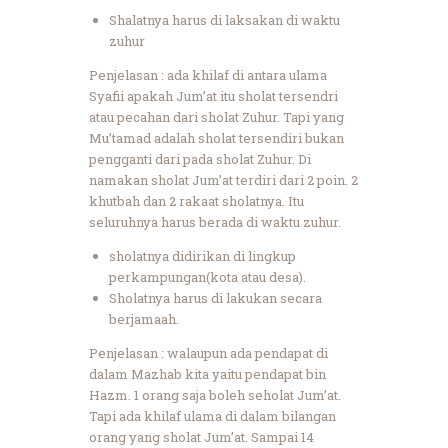
Shalatnya harus di laksakan di waktu
zuhur
Penjelasan : ada khilaf di antara ulama
Syafii apakah Jum’at itu sholat tersendri
atau pecahan dari sholat Zuhur. Tapi yang
Mu’tamad adalah sholat tersendiri bukan
pengganti dari pada sholat Zuhur. Di
namakan sholat Jum’at terdiri dari 2 poin. 2
khutbah dan 2 rakaat sholatnya. Itu
seluruhnya harus berada di waktu zuhur.
sholatnya didirikan di lingkup
perkampungan(kota atau desa).
Sholatnya harus di lakukan secara
berjamaah.
Penjelasan : walaupun ada pendapat di
dalam Mazhab kita yaitu pendapat bin
Hazm. 1 orang saja boleh seholat Jum’at.
Tapi ada khilaf ulama di dalam bilangan
orang yang sholat Jum’at. Sampai 14