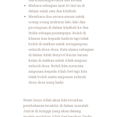
dua khutbah(pertama dan kedua)
Mebaca sebagian ayat Al-Qur’an di
dalam salah satu dua khutbah.
Membaca doa secara umum untuk
orang-orang mukmin laki-laki dan
perempuan di dalam khutbah ke dua.
Itulah sebagai penutupnya. Boleh di
khusus kan kepada hadirin tapi tidak
boleh di niatkan untuk mengampuni
seluruh dosa-dosa. Kata ulama sebagian
di dalam kitab Busyrol Karim haram
kalau di niatkan untuk Allah ampuni
seluruh dosa. Boleh kita meminta
ampunan kepada Allah Swt tapi kita
tidak boleh niatin ampunan seluruh
dosa-dosa yang hadir.
Nanti Insya Allah akan kita teruskan
pembahasan terakhir di dalam masalah
Jum’at di minggu yang akan datang .
mudah-mudahan Allah Swt berikan Taufiq