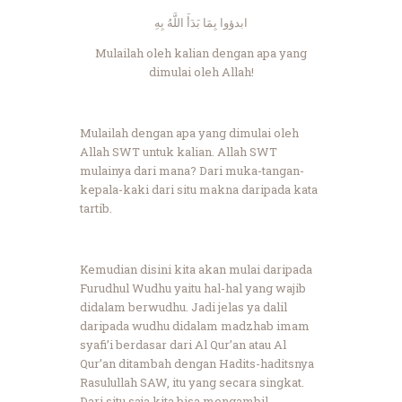
ابدؤوا بِمَا بَدَأَ اللَّهُ بِهِ
Mulailah oleh kalian dengan apa yang
dimulai oleh Allah!
Mulailah dengan apa yang dimulai oleh
Allah SWT untuk kalian. Allah SWT
mulainya dari mana? Dari muka-tangan-
kepala-kaki dari situ makna daripada kata
tartib.
Kemudian disini kita akan mulai daripada
Furudhul Wudhu yaitu hal-hal yang wajib
didalam berwudhu. Jadi jelas ya dalil
daripada wudhu didalam madzhab imam
syafi’i berdasar dari Al Qur’an atau Al
Qur’an ditambah dengan Hadits-haditsnya
Rasulullah SAW, itu yang secara singkat.
Dari situ saja kita bisa mengambil