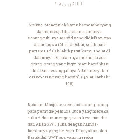
ٱلۡمُطَّهِّرِينَ ١٠٨
Artinya: “Janganlah kamu bersembahyang
dalam mesjid itu selama-lamanya.
Sesungguh- nya mesjid yang didirikan atas
dasar taqwa (Masjid Quba), sejak hari
pertama adalah lebih patut kamu sholat di
dalamnya. Di dalamnya mesjid itu ada
orang-orang yang ingin membersihkan
diri. Dan sesungguhnya Allah menyukai
orang-orang yang bersih”. (Q.S At Taubah :
108)
Didalam Masjid tersebut ada orang-orang
para pemuda-pemuda Quba yang mereka
suka didalam mengerjakan kesucian diri
dan Allah SWT suka dengan hamba-
hambanya yang bersuci. Ditanyakan oleh
Rasulullah SWT apa yang mereka