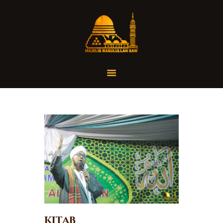
Home
Organisasi
Tausiah
Jadwal
Tanya Yuk
Dokumentasi
Media
Referensi
Kitab