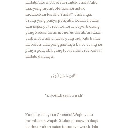
hadats/aku niat bersuci untuk sholat/aku
niat yang membolehkanku untuk
melakukan Fardhu Sholat”. Jadi ingat
orang yang punya penyakit keluar hadats
dan najisnya terus menerus seperti orang
yang keluar terus menerus darah/madhzi.
Jadi niat wudhu harus yang tadi kita bahas
itu boleh, atau penggantinya kalau orang itu
punya penyakit yang terus menerus keluar
hadats dan najis.
الثَّانِيْ:غَسْلُ الْوَجْهِ
“2. Membasuh wajah”
Yang kedua yaitu Ghosulul Wajhi yaitu
membasuh wajah. 2 tulang dibawah dagu
itu dinamakan batas tingginya wajah, lalu