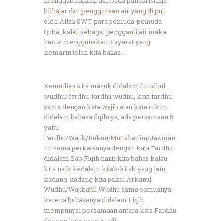
menggabungkan daripada pahala istinja
bilhajar dan penggunaan air yang di puji
oleh Allah SWT para pemuda-pemuda
Quba, kalau sebagai pengganti air maka
harus menggunakan 8 syarat yang
kemarin telah kita bahas.
Kemudian kita masuk didalam furudhul
wudhu/ fardhu-fardhu wudhu, kata fardhu
sama dengan kata wajib atau kata rukun
didalam bahasa fiqihnya, ada persamaan 5
yaitu
Fardhu/Wajib/Rukun/Muttahattim/Jazman
ini sama perkataanya dengan kata Fardhu
didalam Bab Fiqih nanti kita bahas kalau
kita naik kedalam kitab-kitab yang lain,
kadang-kadang kita pakai Arkanul
Wudhu/Wajibatul Wudhu sama semuanya
karena bahasanya didalam Fiqih
mempunyai persamaan antara kata Fardhu
dengan kata yang 5 tadi.