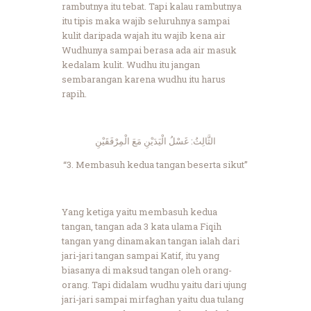
rambutnya itu tebat. Tapi kalau rambutnya
itu tipis maka wajib seluruhnya sampai
kulit daripada wajah itu wajib kena air
Wudhunya sampai berasa ada air masuk
kedalam kulit. Wudhu itu jangan
sembarangan karena wudhu itu harus
rapih.
الثَّالِثُ: غَسْلُ الْيَدَيْنِ مَعَ الْمِرْفَقَيْنِ
“3. Membasuh kedua tangan beserta sikut”
Yang ketiga yaitu membasuh kedua
tangan, tangan ada 3 kata ulama Fiqih
tangan yang dinamakan tangan ialah dari
jari-jari tangan sampai Katif, itu yang
biasanya di maksud tangan oleh orang-
orang. Tapi didalam wudhu yaitu dari ujung
jari-jari sampai mirfaghan yaitu dua tulang