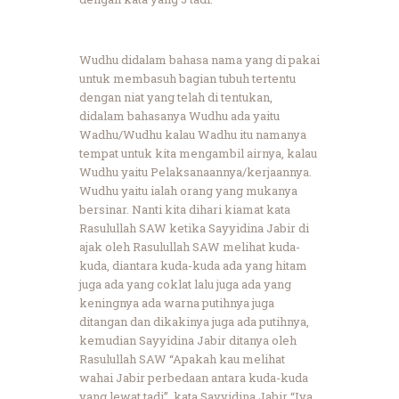
Wudhu didalam bahasa nama yang di pakai
untuk membasuh bagian tubuh tertentu
dengan niat yang telah di tentukan,
didalam bahasanya Wudhu ada yaitu
Wadhu/Wudhu kalau Wadhu itu namanya
tempat untuk kita mengambil airnya, kalau
Wudhu yaitu Pelaksanaannya/kerjaannya.
Wudhu yaitu ialah orang yang mukanya
bersinar. Nanti kita dihari kiamat kata
Rasulullah SAW ketika Sayyidina Jabir di
ajak oleh Rasulullah SAW melihat kuda-
kuda, diantara kuda-kuda ada yang hitam
juga ada yang coklat lalu juga ada yang
keningnya ada warna putihnya juga
ditangan dan dikakinya juga ada putihnya,
kemudian Sayyidina Jabir ditanya oleh
Rasulullah SAW “Apakah kau melihat
wahai Jabir perbedaan antara kuda-kuda
yang lewat tadi”, kata Sayyidina Jabir “Iya,