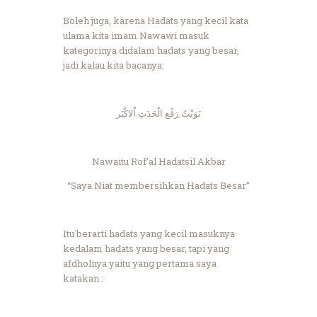
Boleh juga, karena Hadats yang kecil kata
ulama kita imam Nawawi masuk
kategorinya didalam hadats yang besar,
jadi kalau kita bacanya:
نَوَيْتُ ِرَفْع الْحَدَثِ اْلاكْبَر
Nawaitu Rof’al Hadatsil Akbar
“Saya Niat membersihkan Hadats Besar”
Itu berarti hadats yang kecil masuknya
kedalam hadats yang besar, tapi yang
afdholnya yaitu yang pertama saya
katakan :