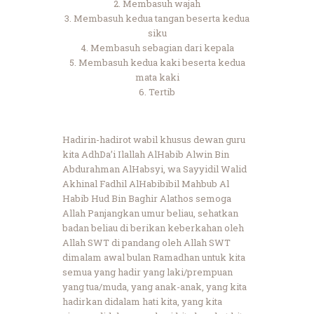
2. Membasuh wajah
3. Membasuh kedua tangan beserta kedua
siku
4. Membasuh sebagian dari kepala
5. Membasuh kedua kaki beserta kedua
mata kaki
6. Tertib
Hadirin-hadirot wabil khusus dewan guru
kita AdhDa’i Ilallah AlHabib Alwin Bin
Abdurahman AlHabsyi, wa Sayyidil Walid
Akhinal Fadhil AlHabibibil Mahbub Al
Habib Hud Bin Baghir Alathos semoga
Allah Panjangkan umur beliau, sehatkan
badan beliau di berikan keberkahan oleh
Allah SWT di pandang oleh Allah SWT
dimalam awal bulan Ramadhan untuk kita
semua yang hadir yang laki/prempuan
yang tua/muda, yang anak-anak, yang kita
hadirkan didalam hati kita, yang kita