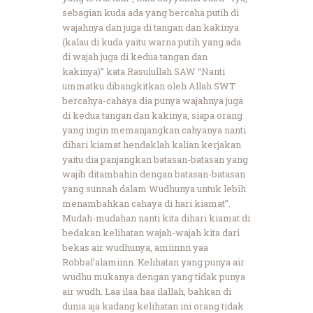
sebagian kuda ada yang bercaha putih di
wajahnya dan juga di tangan dan kakinya
(kalau di kuda yaitu warna putih yang ada
di wajah juga di kedua tangan dan
kakinya)” kata Rasulullah SAW “Nanti
ummatku dibangkitkan oleh Allah SWT
bercahya-cahaya dia punya wajahnya juga
di kedua tangan dan kakinya, siapa orang
yang ingin memanjangkan cahyanya nanti
dihari kiamat hendaklah kalian kerjakan
yaitu dia panjangkan batasan-batasan yang
wajib ditambahin dengan batasan-batasan
yang sunnah dalam Wudhunya untuk lebih
menambahkan cahaya di hari kiamat”.
Mudah-mudahan nanti kita dihari kiamat di
bedakan kelihatan wajah-wajah kita dari
bekas air wudhunya, amiinnn yaa
Robbal’alamiinn. Kelihatan yang punya air
wudhu mukanya dengan yang tidak punya
air wudh. Laa ilaa haa ilallah, bahkan di
dunia aja kadang kelihatan ini orang tidak