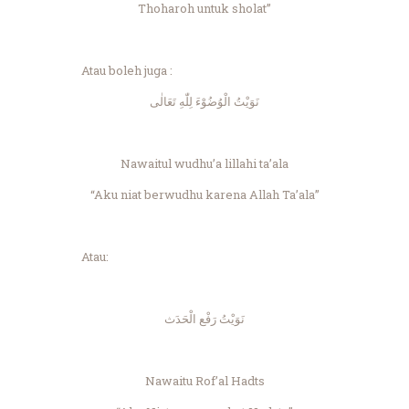
Thoharoh untuk sholat”
Atau boleh juga :
نَوَيْتُ الْوُضُوْءَ لِلّٰهِ تَعَالٰى
Nawaitul wudhu’a lillahi ta’ala
“Aku niat berwudhu karena Allah Ta’ala”
Atau:
نَوَيْتُ رَفْع الْحَدَث
Nawaitu Rof’al Hadts