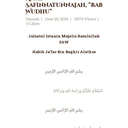
Safinnatunnajah, “Bab
Wudhu”
Tausiah
June 20, 2016
5876
Views
0
Likes
Jalsatul Istnain Majelis Rasulullah
SAW
Habib Ja’far Bin Baghir Alathos
بِسْمِ اللهِ الرَّحْمنِ الرَّحِيمِ
السَّلاَمُ عَلَيْكُمْ وَرَحْمَةُ اللهِ وَبَرَكَاتُهُ
بِسْمِ اللهِ الرَّحْمنِ الرَّحِيمِ