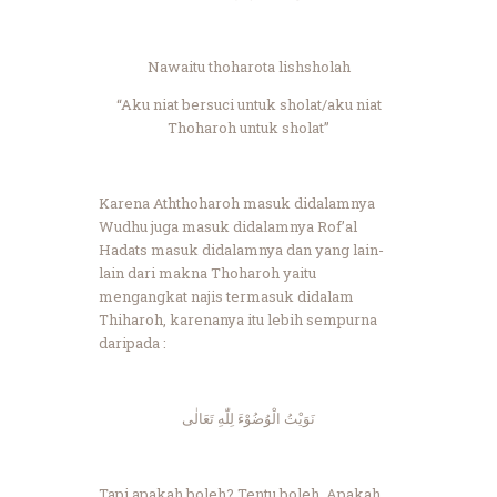
Nawaitu thoharota lishsholah
“Aku niat bersuci untuk sholat/aku niat
Thoharoh untuk sholat”
Karena Aththoharoh masuk didalamnya
Wudhu juga masuk didalamnya Rof’al
Hadats masuk didalamnya dan yang lain-
lain dari makna Thoharoh yaitu
mengangkat najis termasuk didalam
Thiharoh, karenanya itu lebih sempurna
daripada :
نَوَيْتُ الْوُضُوْءَ لِلّٰهِ تَعَالٰى
Tapi apakah boleh? Tentu boleh. Apakah