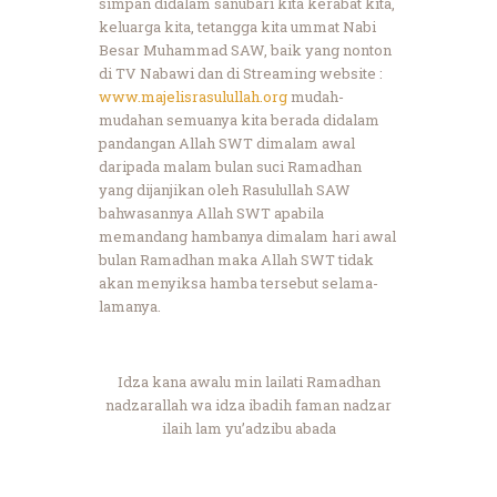
simpan didalam sanubari kita kerabat kita,
keluarga kita, tetangga kita ummat Nabi
Besar Muhammad SAW, baik yang nonton
di TV Nabawi dan di Streaming website :
www.majelisrasulullah.org
mudah-
mudahan semuanya kita berada didalam
pandangan Allah SWT dimalam awal
daripada malam bulan suci Ramadhan
yang dijanjikan oleh Rasulullah SAW
bahwasannya Allah SWT apabila
memandang hambanya dimalam hari awal
bulan Ramadhan maka Allah SWT tidak
akan menyiksa hamba tersebut selama-
lamanya.
Idza kana awalu min lailati Ramadhan
nadzarallah wa idza ibadih faman nadzar
ilaih lam yu’adzibu abada