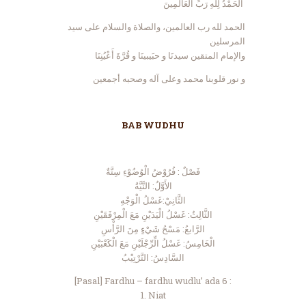
الْحَمْدُ لِلَّهِ رَبِّ الْعَالَمِينَ
الحمد لله رب العالمين، والصلاة والسلام على سيد
المرسلين
والإمام المتقين سيدنَا و حبَيبينَا و قُرَّةَ أَعْيُنِنَا
و نور قلوبنا محمد وعلى آله وصحبه أجمعين
BAB WUDHU
فَصْلٌ : فُرُوْضُ الْوُضُوْءِ سِتَّةٌ
الأَوَّلُ: النَّيَّةُ
الثَّانِيْ:غَسْلُ الْوَجْهِ
الثَّالِثُ: غَسْلُ الْيَدَيْنِ مَعَ الْمِرْفَقَيْنِ
الرَّابعُ: مَسْحُ شَيْءٍ مِنَ الرَّأْسِ
الْخَامِسُ: غَسْلُ الِّرِّجْلَيْنِ مَعَ الْكَعْبَيْنِ
السَّادِسُ: التَّرْتِيْبُ
[Pasal] Fardhu – fardhu wudlu’ ada 6 :
1. Niat