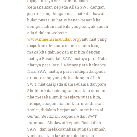
dijaga dirinya dari kemaksiatan-
kemaksiatan kepada Allah SWT dengan
juga teriring dengan niat-niat kita diawal
bulan puasa ini harus benar-benar kita
sempurnakan niat kita yang banyak sudah
ada didalam website
www.majelisrasulullah.org
yaitu niat yang
diajarkan oleh para ulama-ulama kita,
maka kita gabungkan niat kita dengan
niatnya Rasulullah SAW, niatnya para Nabi,
niatnya para Rasul, Niatnya para keluarga
Nabi SAW, niatnya para siddiqin daripada
orang-orang yang dekat dengan Allah
SWT, niat daripada ulama-ulama dan para
Sholihin kita gabungkan niat kita dengan
niat mereka untuk menjaga puasa kita,
menjaga bagun malam kita, mendirikan
sholat, didalam berjamaah, membaca al
Qur’an, Berdzikir kepada Allah SWT,
membaca Sholawat kepada Rasulullah
SAW , dan melaksanakan sunnah sunnah
yang bisa kita lakukan dibulan suci