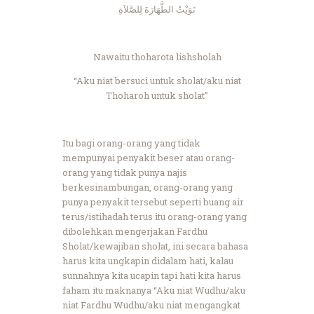
نَوَيْتُ الطَّهَارَةَ لِلصَّلاَةِ
Nawaitu thoharota lishsholah
“Aku niat bersuci untuk sholat/aku niat
Thoharoh untuk sholat”
Itu bagi orang-orang yang tidak
mempunyai penyakit beser atau orang-
orang yang tidak punya najis
berkesinambungan, orang-orang yang
punya penyakit tersebut seperti buang air
terus/istihadah terus itu orang-orang yang
dibolehkan mengerjakan Fardhu
Sholat/kewajiban sholat, ini secara bahasa
harus kita ungkapin didalam hati, kalau
sunnahnya kita ucapin tapi hati kita harus
faham itu maknanya “Aku niat Wudhu/aku
niat Fardhu Wudhu/aku niat mengangkat