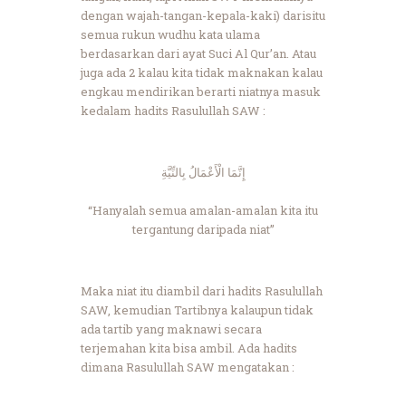
dengan wajah-tangan-kepala-kaki) darisitu
semua rukun wudhu kata ulama
berdasarkan dari ayat Suci Al Qur’an. Atau
juga ada 2 kalau kita tidak maknakan kalau
engkau mendirikan berarti niatnya masuk
kedalam hadits Rasulullah SAW :
إِنَّمَا الْأَعْمَالُ بِالنِّيَّةِ
“Hanyalah semua amalan-amalan kita itu
tergantung daripada niat”
Maka niat itu diambil dari hadits Rasulullah
SAW, kemudian Tartibnya kalaupun tidak
ada tartib yang maknawi secara
terjemahan kita bisa ambil. Ada hadits
dimana Rasulullah SAW mengatakan :