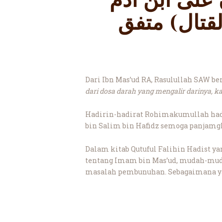
على ابن آدم
لقتال) متفق
Dari Ibn Mas’ud RA, Rasulullah SAW b
dari dosa darah yang mengalir darinya,
Hadirin-hadirat Rohimakumullah hadis
bin Salim bin Hafidz semoga panjamgka
Dalam kitab Qutuful Falihin Hadist ya
tentang Imam bin Mas’ud, mudah-muda
masalah pembunuhan. Sebagaimana yan