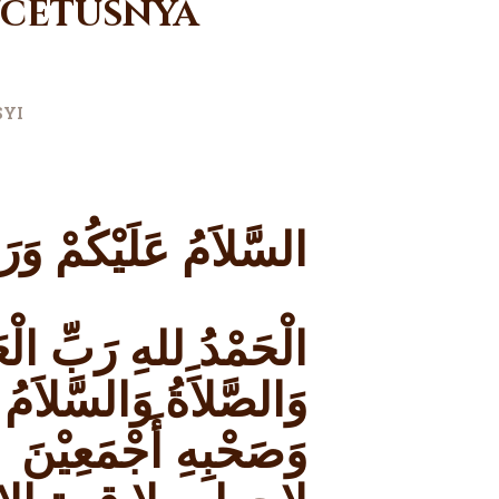
ncetusnya
YI
السَّلاَمُ عَلَيْكُمْ وَرَ
الْحَمْدُ ِللهِ رَبِّ الْعَ
وَالصَّلاَةُ وَالسَّلاَمُ 
وَصَحْبِهِ أَجْمَعِيْنَ