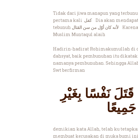
Tidak dari jiwa manapun yang terbun
pertama kali
كفل
Dia akan mendapat
tebunuh
لأنه كان أوّل من سن القتال
Karena
Muslim Muntaqul alaih
Hadirin-hadirat Rohimakumullah di d
dahsyat, baik pembunuhan itu dikataka
namanya pembunuhan. Sehingga Allah
Swt berfirman
قَتَلَ نَفْسًا بِغَيْرِ
جَمِيعًا
demikian kata Allah, telah ku tetapk
membuat kerusakan di muka bumi ini