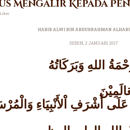
us Mengalir Kepada Pe
Likes
HABIB ALWI BIN ABDURRAHMAN ALHABS
SENIN, 2 JANUARI 2017
حْمَةُ اللهِ وَبَرَكَاتُهُ
الَمِيْنَ
عَلَى أَشْرَفِ اْلأَنْبِيَاءِ وَالْمُرْسَ