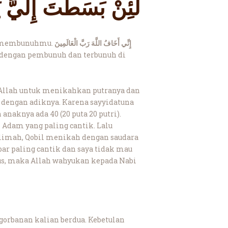
لَئِنْ بَسَطْتَ إِلَيَّ يَ
an membunuhmu.
إِنِّي أَخَافُ اللَّهَ رَبَّ الْعَالَمِينَ
an dengan pembunuh dan terbunuh di
 Allah untuk menikahkan putranya dan
 dengan adiknya. Karena sayyidatuna
naknya ada 40 (20 puta 20 putri).
Adam yang paling cantik. Lalu
klimah, Qobil menikah dengan saudara
bar paling cantik dan saya tidak mau
us, maka Allah wahyukan kepada Nabi
gorbanan kalian berdua. Kebetulan