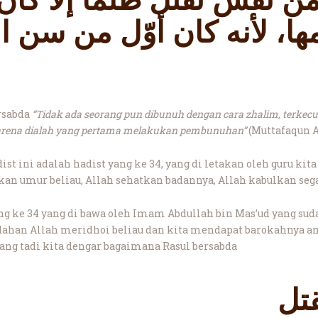
 نفس تقتل ظلما إلّا كان 
مها، لأنه كان أوّل من سن ا
ersabda
“Tidak ada seorang pun dibunuh dengan cara zhalim, terkec
 karena dialah yang pertama melakukan pembunuhan”
(Muttafaqun A
t ini adalah hadist yang ke 34, yang di letakan oleh guru k
n umur beliau, Allah sehatkan badannya, Allah kabulkan segal
ng ke 34 yang di bawa oleh Imam Abdullah bin Mas’ud yang suda
han Allah meridhoi beliau dan kita mendapat barokahnya ami
g tadi kita dengar bagaimana Rasul bersabda
تل