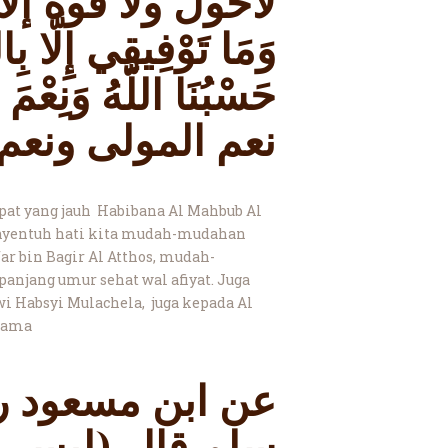
لاحول ولا قوة إلا
وَمَا تَوْفِيقِي إِلَّا بِالل
حَسْبُنَا اللَّهُ وَنِعْمَ 
نعم المولى ونعم 
mpat yang jauh Habibana Al Mahbub Al
enyentuh hati kita mudah-mudahan
ar bin Bagir Al Atthos, mudah-
panjang umur sehat wal afiyat. Juga
wi Habsyi Mulachela, juga kepada Al
rsama
عن ابن مسعود رض