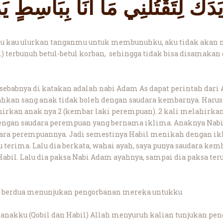
دَكَ لِتَقْتُلَنِي مَا أَنَا بِبَاسِطٍ يَد
kku kau ulurkan tanganmu untuk membunuhku, aku tidak ak
il) terbunuh betul-betul korban, sehingga tidak bisa disamak
sebabnya di katakan adalah nabi Adam As dapat perintah dari
ahkan sang anak tidak boleh dengan saudara kembarnya. Harus
rkan anak nya 2 (kembar laki perempuan). 2 kali melahirkan a
dengan saudara perempuan yang bernama iklima. Anaknya Nabi 
udara perempuannya. Jadi semestinya Habil menikah dengan i
 terima. Lalu dia berkata, wahai ayah, saya punya saudara kem
bil. Lalu dia paksa Nabi Adam ayahnya, sampai dia paksa ter
ka berdua menunjukan pengorbanan mereka untukku
nakku (Qobil dan Habil) Allah menyuruh kalian tunjukan pen