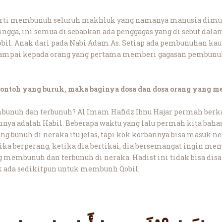
eperti membunuh seluruh makhluk yang namanya manusia dimuk
ga, ini semua di sebabkan ada penggagas yang di sebut dalam
obil. Anak dari pada Nabi Adam As. Setiap ada pembunuhan k
ampai kepada orang yang pertama memberi gagasan pembunuha
contoh yang buruk, maka baginya dosa dan dosa orang yang m
bunuh dan terbunuh? Al Imam Hafidz Ibnu Hajar permah berk
annya adalah Habil. Beberapa waktu yang lalu permah kita bah
ang bunuh di neraka itu jelas, tapi kok korbannya bisa masuk n
tika berperang, ketika dia bertikai, dia bersemangat ingin m
membunuh dan terbunuh di neraka. Hadist ini tidak bisa dis
k ada sedikitpun untuk membunh Qobil.