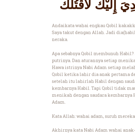
ِيَ إِلَيْكَ لأقْتُلَكَ
Andaikata wahai engkau Qobil kaka
Saya takut dengan Allah. Jadi dia(hab
neraka.
Apa sebabnya Qobil membunuh Habil? 
putrinya. Dan aturannya setiap menik
Hawa istrinya Nabi Adam setiap melahi
Qobil ketika lahir dia anak pertama 
setelah itu lahirlah Habil dengan sa
kembarnya Habil. Tapi Qobil tidak mau
menikah dengan saudara kembarnya Ha
Adam.
Kata Allah: wahai adam, suruh mere
Akhirnya kata Nabi Adam wahai anak-a