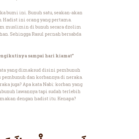
a bumi ini. Bunuh satu, seakan-akan
 Hadist ini orang yang pertama.
aum muslimin di bunuh secara dzolim
n. Sehingga Rasul pernah bersabda
engikutinya sampai hari kiamat”
ata yang dimaksud disini pembunuh
as pembunuh dan korbannya di neraka.
eraka juga? Apa kata Nabi: korban yang
embunuh lawannya tapi sudah terlebih
amakan dengan hadist itu. Kenapa?