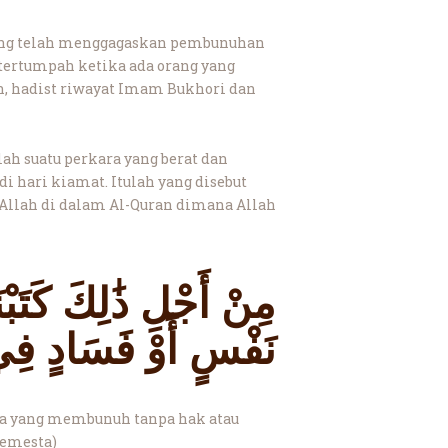
ng telah menggagaskan pembunuhan
 tertumpah ketika ada orang yang
, hadist riwayat Imam Bukhori dan
 suatu perkara yang berat dan
i hari kiamat. Itulah yang disebut
llah di dalam Al-Quran dimana Allah
مِنْ أَجْلِ ذَٰلِكَ كَتَبْن
نَفْسٍ أَوْ فَسَادٍ فِي 
apa yang membunuh tanpa hak atau
semesta)