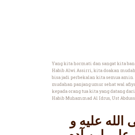
Yang kita hormati dan sangat kita ban
Habib Alwi Assirri, kita doakan mud
bisa jadi perbekalan kita semua amin.
mudahan panjang umur sehat wal afiyat.
kepada orang tua kita yang datang dar
Habib Muhammad Al Idrus, Ust Abduss
الله عليه و