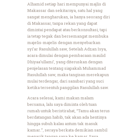
Alhamid setiap hari mempunyai majlis di
Makassar dan sekitarnya, satu hal yang
sangat mengharukan, ia hanya seorang diri
di Makassar, tanpa rekan yang dapat
dimintai pendapat atau berkonsultasi, tapi
ia tetap tegak dan bersemangat membuka
majelis-majelis dengan menyebarkan
syi’ar Rasulullah saw, Setelah Adzan Isya,
acara dimulai dengan pembacaan maulid
Dhiyaa’ullami’, yang diteruskan dengan
penjelasan tentang siapakah Muhammad
Rasulullah saw, maka tangisan merekapun
mulai terdengar, dari sanubari yang suci
ketika tersentuh panggilan Rasulullah saw.
Acara selesai, kami makan malam
bersama, lalu saya diminta oleh tuan
rumah untuk beristirahat, “Tamu akan terus
berdatangan habib, tak akan ada hentinya
hingga subuh kalau antum tak masuk
kamar..”, seraya berkata demikian sambil
menarik tangan saya ke kamar. Saya