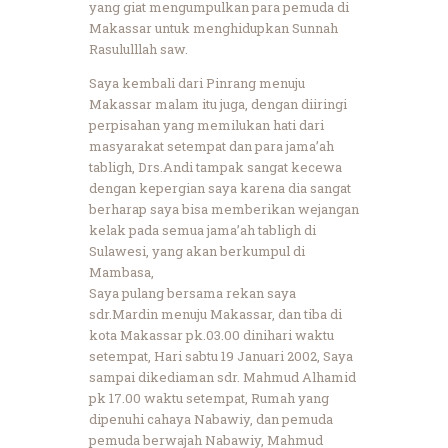
yang giat mengumpulkan para pemuda di
Makassar untuk menghidupkan Sunnah
Rasululllah saw.
Saya kembali dari Pinrang menuju
Makassar malam itu juga, dengan diiringi
perpisahan yang memilukan hati dari
masyarakat setempat dan para jama’ah
tabligh, Drs.Andi tampak sangat kecewa
dengan kepergian saya karena dia sangat
berharap saya bisa memberikan wejangan
kelak pada semua jama’ah tabligh di
Sulawesi, yang akan berkumpul di
Mambasa,
Saya pulang bersama rekan saya
sdr.Mardin menuju Makassar, dan tiba di
kota Makassar pk.03.00 dinihari waktu
setempat, Hari sabtu 19 Januari 2002, Saya
sampai dikediaman sdr. Mahmud Alhamid
pk 17.00 waktu setempat, Rumah yang
dipenuhi cahaya Nabawiy, dan pemuda
pemuda berwajah Nabawiy, Mahmud