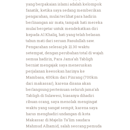
yang berpakaian islami adalah kelompok
fanatik, ketika saya sedang memberikan
pengarahan, mulai terlihat para hadirin
berlinangan air mata, tampak hati mereka
mulai bergetar untuk mendekatkan diri
kepada Al Khaliq, hati yang telah belasan
tahun mati dari seruan Rasulullah saw.
Pengarahan selesai pk 21.30 waktu
setempat, dengan perubahan total di wajah
semua hadirin, Para Jama’ah Tabligh
berniat mengajak saya meneruskan
perjalanan keesokan harinya ke
Mambasa, 400km dari Pinrang (700km
dari makassar), karena disana akan
berlangsung pertemuan seluruh jama’ah
Tabligh di Sulawesi, biasanya dihadiri
ribuan orang, saya menolak mengingat
waktu yang sangat sempit, karena saya
harus menghadiri undangan di kota
Makassar di Majelis Ta’lim saudara
Mahmud Alhamid, salah seorang pemuda