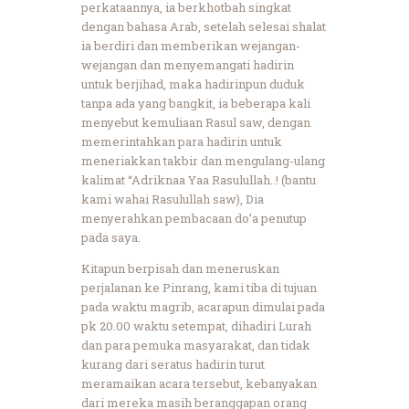
perkataannya, ia berkhotbah singkat
dengan bahasa Arab, setelah selesai shalat
ia berdiri dan memberikan wejangan-
wejangan dan menyemangati hadirin
untuk berjihad, maka hadirinpun duduk
tanpa ada yang bangkit, ia beberapa kali
menyebut kemuliaan Rasul saw, dengan
memerintahkan para hadirin untuk
meneriakkan takbir dan mengulang-ulang
kalimat “Adriknaa Yaa Rasulullah..! (bantu
kami wahai Rasulullah saw), Dia
menyerahkan pembacaan do’a penutup
pada saya.
Kitapun berpisah dan meneruskan
perjalanan ke Pinrang, kami tiba di tujuan
pada waktu magrib, acarapun dimulai pada
pk 20.00 waktu setempat, dihadiri Lurah
dan para pemuka masyarakat, dan tidak
kurang dari seratus hadirin turut
meramaikan acara tersebut, kebanyakan
dari mereka masih beranggapan orang