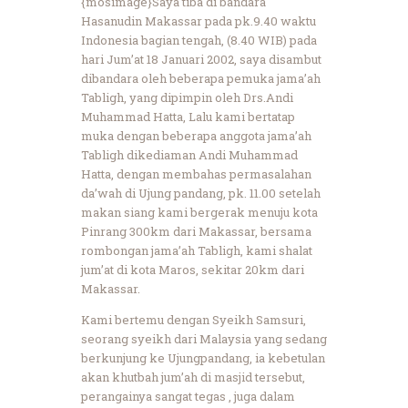
{mosimage}Saya tiba di bandara
Hasanudin Makassar pada pk.9.40 waktu
Indonesia bagian tengah, (8.40 WIB) pada
hari Jum’at 18 Januari 2002, saya disambut
dibandara oleh beberapa pemuka jama’ah
Tabligh, yang dipimpin oleh Drs.Andi
Muhammad Hatta, Lalu kami bertatap
muka dengan beberapa anggota jama’ah
Tabligh dikediaman Andi Muhammad
Hatta, dengan membahas permasalahan
da’wah di Ujung pandang, pk. 11.00 setelah
makan siang kami bergerak menuju kota
Pinrang 300km dari Makassar, bersama
rombongan jama’ah Tabligh, kami shalat
jum’at di kota Maros, sekitar 20km dari
Makassar.
Kami bertemu dengan Syeikh Samsuri,
seorang syeikh dari Malaysia yang sedang
berkunjung ke Ujungpandang, ia kebetulan
akan khutbah jum’ah di masjid tersebut,
perangainya sangat tegas , juga dalam