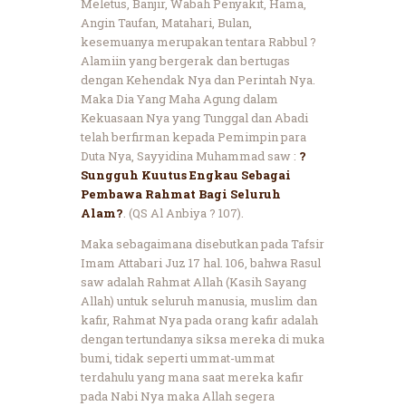
Meletus, Banjir, Wabah Penyakit, Hama,
Angin Taufan, Matahari, Bulan,
kesemuanya merupakan tentara Rabbul ?
Alamiin yang bergerak dan bertugas
dengan Kehendak Nya dan Perintah Nya.
Maka Dia Yang Maha Agung dalam
Kekuasaan Nya yang Tunggal dan Abadi
telah berfirman kepada Pemimpin para
Duta Nya, Sayyidina Muhammad saw :
?
Sungguh Kuutus Engkau Sebagai
Pembawa Rahmat Bagi Seluruh
Alam?
. (QS Al Anbiya ? 107).
Maka sebagaimana disebutkan pada Tafsir
Imam Attabari Juz 17 hal. 106, bahwa Rasul
saw adalah Rahmat Allah (Kasih Sayang
Allah) untuk seluruh manusia, muslim dan
kafir, Rahmat Nya pada orang kafir adalah
dengan tertundanya siksa mereka di muka
bumi, tidak seperti ummat-ummat
terdahulu yang mana saat mereka kafir
pada Nabi Nya maka Allah segera