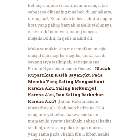
kebanjiran, ada wabah, namun sangat tak
seberapa dibanding musibah diluar jakarta,
mengapa?, Ketahuilah bahwa jakarta inipun
kota yang paling banyak majelis taklimnya
di seluruh Indonesia, paling banyak
majelis Dzikir, majelis maulid dll.
Maka semakin kita meramaikan masjid-
masjid dan majelis-majelis, maka kasih
sayang Nya terlimpah, sebagaimana
Firman Nya dalam hadits Qudsiy :
?Sudah
Kupastikan Kasih Sayangku Pada
Mereka Yang Saling Mengasihani
Karena Aku, Saling Berkumpul
Karena Aku, Dan Saling Berkorban
Karena Aku?
(Imam Hakim dalam
Mustadrak ala Shahihain hadits no.7314
yang menyebutkan bahwa hadits ini
memenuhi syarat shahihain sebagai hadits
shahih), demikian pula dengan makna
yang sama pada Shahih Ibn Hibban hadits