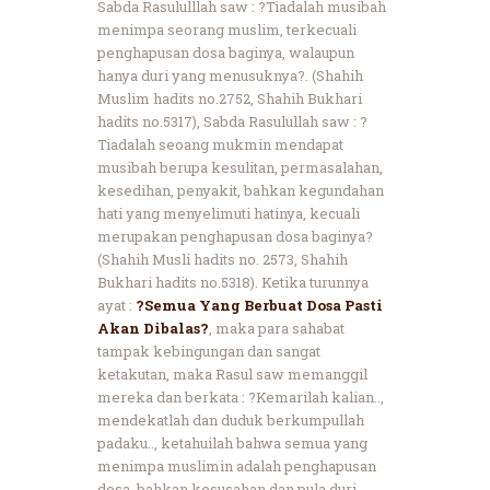
Sabda Rasululllah saw : ?Tiadalah musibah
menimpa seorang muslim, terkecuali
penghapusan dosa baginya, walaupun
hanya duri yang menusuknya?. (Shahih
Muslim hadits no.2752, Shahih Bukhari
hadits no.5317), Sabda Rasulullah saw : ?
Tiadalah seoang mukmin mendapat
musibah berupa kesulitan, permasalahan,
kesedihan, penyakit, bahkan kegundahan
hati yang menyelimuti hatinya, kecuali
merupakan penghapusan dosa baginya?
(Shahih Musli hadits no. 2573, Shahih
Bukhari hadits no.5318). Ketika turunnya
ayat :
?Semua Yang Berbuat Dosa Pasti
Akan Dibalas?
, maka para sahabat
tampak kebingungan dan sangat
ketakutan, maka Rasul saw memanggil
mereka dan berkata : ?Kemarilah kalian..,
mendekatlah dan duduk berkumpullah
padaku.., ketahuilah bahwa semua yang
menimpa muslimin adalah penghapusan
dosa, bahkan kesusahan dan pula duri