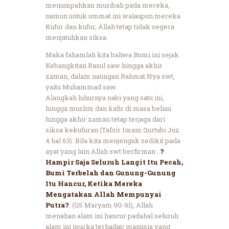
menumpahkan musibah pada mereka,
namun untuk ummat ini walaupun mereka
Kufur dan kufur, Allah tetap tidak segera
menjatuhkan siksa.
Maka fahamlah kita bahwa Bumi ini sejak
Kebangkitan Rasul saw hingga akhir
zaman, dalam naungan Rahmat Nya swt,
yaitu Muhammad saw.
Alangkah luhurnya nabi yang satu ini,
hingga muslim dan kafir di masa beliau
hingga akhir zaman tetap terjaga dari
siksa kekufuran (Tafsir Imam Qurtubi Juz
4 hal 63). Bila kita menjenguk sedikit pada
ayat yang lain Allah swt berfirman :
?
Hampir Saja Seluruh Langit Itu Pecah,
Bumi Terbelah dan Gunung-Gunung
Itu Hancur, Ketika Mereka
Mengatakan Allah Mempunyai
Putra?
. (QS Maryam 90-91), Allah
menahan alam ini hancur padahal seluruh
alam ini murka terhadap manusia yang