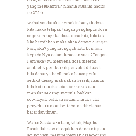
yang melukainya? (Shahih Muslim hadits
no.2754).
Wahai saudaraku, semakin banyak dosa
kita maka telapak tangan penghapus dosa
segera menyeka dosa-dosa kita, bila tak
kita bersihkan maka akan datang ?Tangan
Penyeka? yang mengajak kita kembali
kepada Nya dalam keadaan suci, ?Tangan
Penyeka? itu menyeka dosa disertai
antibiotik pembersih penyakit di tubuh,
bila dosanya kecil maka hanya perlu
sedikit diusap maka akan bersih, namun
bila kotoran itu sudah berkerak dan
menular sekampung pula, bahkan
sewilayah, bahkan sedunia, maka alat
penyeka itu akan bertebaran dibelahan
barat dan timur..,
Wahai Saudaraku bangkitlah, Majelis
Rasulullah saw ditegakkan dengan tujuan
agung, yaitu memperbanyak orang-orang