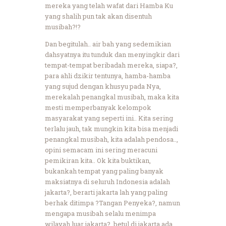
mereka yang telah wafat dari Hamba Ku
yang shalih pun tak akan disentuh
musibah?!?
Dan begitulah.. air bah yang sedemikian
dahsyatnya itu tunduk dan menyingkir dari
tempat-tempat beribadah mereka, siapa?,
para ahli dzikir tentunya, hamba-hamba
yang sujud dengan khusyu pada Nya,
merekalah penangkal musibah, maka kita
mesti memperbanyak kelompok
masyarakat yang seperti ini.. Kita sering
terlalu jauh, tak mungkin kita bisa menjadi
penangkal musibah, kita adalah pendosa..,
opini semacam ini sering meracuni
pemikiran kita.. Ok kita buktikan,
bukankah tempat yang paling banyak
maksiatnya di seluruh Indonesia adalah
jakarta?, berarti jakarta lah yang paling
berhak ditimpa ?Tangan Penyeka?, namun
mengapa musibah selalu menimpa
wilayah luar jakarta?, betul di jakarta ada