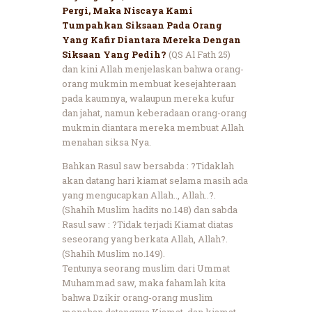
Pergi, Maka Niscaya Kami
Tumpahkan Siksaan Pada Orang
Yang Kafir Diantara Mereka Dengan
Siksaan Yang Pedih?
(QS Al Fath 25)
dan kini Allah menjelaskan bahwa orang-
orang mukmin membuat kesejahteraan
pada kaumnya, walaupun mereka kufur
dan jahat, namun keberadaan orang-orang
mukmin diantara mereka membuat Allah
menahan siksa Nya.
Bahkan Rasul saw bersabda : ?Tidaklah
akan datang hari kiamat selama masih ada
yang mengucapkan Allah.., Allah..?.
(Shahih Muslim hadits no.148) dan sabda
Rasul saw : ?Tidak terjadi Kiamat diatas
seseorang yang berkata Allah, Allah?.
(Shahih Muslim no.149).
Tentunya seorang muslim dari Ummat
Muhammad saw, maka fahamlah kita
bahwa Dzikir orang-orang muslim
menahan datangnya Kiamat, dan kiamat