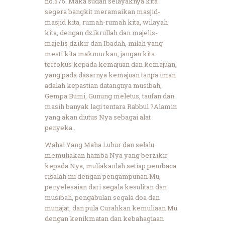
no.575. Maka sudah selayaknya kita
segera bangkit meramaikan masjid-
masjid kita, rumah-rumah kita, wilayah
kita, dengan dzikrullah dan majelis-
majelis dzikir dan Ibadah, inilah yang
mesti kita makmurkan, jangan kita
terfokus kepada kemajuan dan kemajuan,
yang pada dasarnya kemajuan tanpa iman
adalah kepastian datangnya musibah,
Gempa Bumi, Gunung meletus, taufan dan
masih banyak lagi tentara Rabbul ?Alamin
yang akan diutus Nya sebagai alat
penyeka..
Wahai Yang Maha Luhur dan selalu
memuliakan hamba Nya yang berzikir
kepada Nya, muliakanlah setiap pembaca
risalah ini dengan pengampunan Mu,
penyelesaian dari segala kesulitan dan
musibah, pengabulan segala doa dan
munajat, dan pula Curahkan kemuliaan Mu
dengan kenikmatan dan kebahagiaan