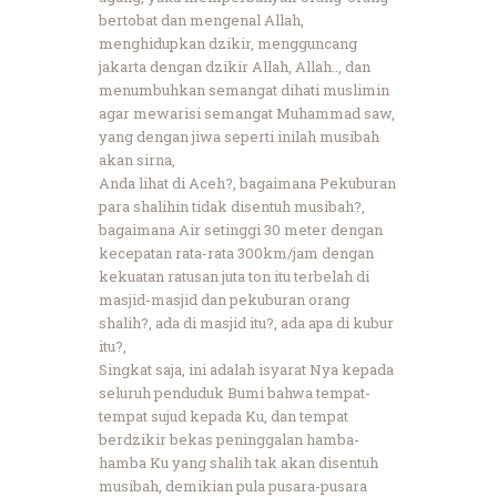
bertobat dan mengenal Allah,
menghidupkan dzikir, mengguncang
jakarta dengan dzikir Allah, Allah.., dan
menumbuhkan semangat dihati muslimin
agar mewarisi semangat Muhammad saw,
yang dengan jiwa seperti inilah musibah
akan sirna,
Anda lihat di Aceh?, bagaimana Pekuburan
para shalihin tidak disentuh musibah?,
bagaimana Air setinggi 30 meter dengan
kecepatan rata-rata 300km/jam dengan
kekuatan ratusan juta ton itu terbelah di
masjid-masjid dan pekuburan orang
shalih?, ada di masjid itu?, ada apa di kubur
itu?,
Singkat saja, ini adalah isyarat Nya kepada
seluruh penduduk Bumi bahwa tempat-
tempat sujud kepada Ku, dan tempat
berdzikir bekas peninggalan hamba-
hamba Ku yang shalih tak akan disentuh
musibah, demikian pula pusara-pusara