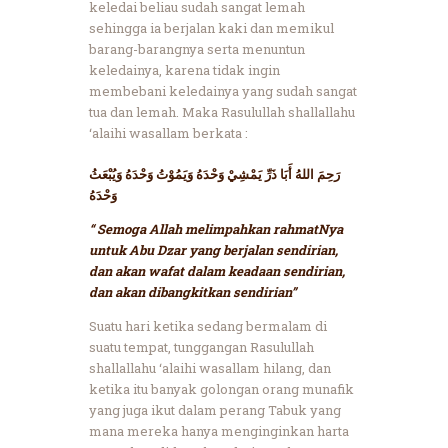
keledai beliau sudah sangat lemah
sehingga ia berjalan kaki dan memikul
barang-barangnya serta menuntun
keledainya, karena tidak ingin
membebani keledainya yang sudah sangat
tua dan lemah. Maka Rasulullah shallallahu
‘alaihi wasallam berkata :
رَحِمَ اللهُ أَبَا ذَرِّ يَمْشِيْ وَحْدَهُ وَيَمُوْتُ وَحْدَهُ وَيُبْعَثُ
وَحْدَهُ
“ Semoga Allah melimpahkan rahmatNya
untuk Abu Dzar yang berjalan sendirian,
dan akan wafat dalam keadaan sendirian,
dan akan dibangkitkan sendirian”
Suatu hari ketika sedang bermalam di
suatu tempat, tunggangan Rasulullah
shallallahu ‘alaihi wasallam hilang, dan
ketika itu banyak golongan orang munafik
yang juga ikut dalam perang Tabuk yang
mana mereka hanya menginginkan harta