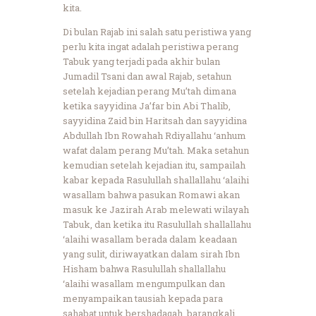
kita.
Di bulan Rajab ini salah satu peristiwa yang
perlu kita ingat adalah peristiwa perang
Tabuk yang terjadi pada akhir bulan
Jumadil Tsani dan awal Rajab, setahun
setelah kejadian perang Mu’tah dimana
ketika sayyidina Ja’far bin Abi Thalib,
sayyidina Zaid bin Haritsah dan sayyidina
Abdullah Ibn Rowahah Rdiyallahu ‘anhum
wafat dalam perang Mu’tah. Maka setahun
kemudian setelah kejadian itu, sampailah
kabar kepada Rasulullah shallallahu ‘alaihi
wasallam bahwa pasukan Romawi akan
masuk ke Jazirah Arab melewati wilayah
Tabuk, dan ketika itu Rasulullah shallallahu
‘alaihi wasallam berada dalam keadaan
yang sulit, diriwayatkan dalam sirah Ibn
Hisham bahwa Rasulullah shallallahu
‘alaihi wasallam mengumpulkan dan
menyampaikan tausiah kepada para
sahabat untuk bershadaqah, barangkali