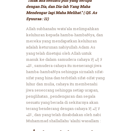
“Tidak ada sesuatu pun yang serupa
dengan Dia, dan Dia-lah Yang Maha
Mendengar lagi Maha Melihat.” ( QS. As
Syuuraa : 11)
Allah subhanahu wata’ala melimpahkan
keluhuran kepada hamba-hambaNya, dan
mereka yang mendapatkan keluhuran
adalah keturunan nabiyullah Adam As
yang telah disetujui oleh Allah untuk
masuk ke dalam samudera cahaya لا إله إلا
الله , samudera cahaya itu menerangi jiwa
hamba-hambaNya sehingga sirnalah sifat-
sifat yang hina dan terbitlah sifat-sifat yang
luhur dan mulia, cahaya itu membenahi
jiwa seseorang sehingga setiap ucapan,
penglihatan , pendengaran dan segala
sesuatu yang berada di sekitarnya akan
terang benderang dengan cahaya لا إله إلا
الله , dan yang telah disabdakan oleh nabi
Muhammad shallallahu ‘alaihi wasallam :