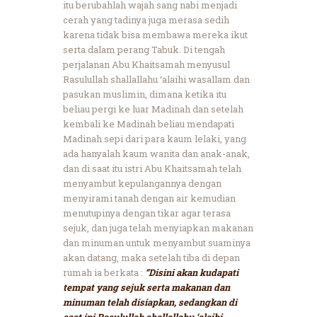
itu berubahlah wajah sang nabi menjadi
cerah yang tadinya juga merasa sedih
karena tidak bisa membawa mereka ikut
serta dalam perang Tabuk. Di tengah
perjalanan Abu Khaitsamah menyusul
Rasulullah shallallahu ‘alaihi wasallam dan
pasukan muslimin, dimana ketika itu
beliau pergi ke luar Madinah dan setelah
kembali ke Madinah beliau mendapati
Madinah sepi dari para kaum lelaki, yang
ada hanyalah kaum wanita dan anak-anak,
dan di saat itu istri Abu Khaitsamah telah
menyambut kepulangannya dengan
menyirami tanah dengan air kemudian
menutupinya dengan tikar agar terasa
sejuk, dan juga telah menyiapkan makanan
dan minuman untuk menyambut suaminya
akan datang, maka setelah tiba di depan
rumah ia berkata :
“Disini akan kudapati
tempat yang sejuk serta makanan dan
minuman telah disiapkan, sedangkan di
saat ini Rasulullah shallallahu ‘alaihi