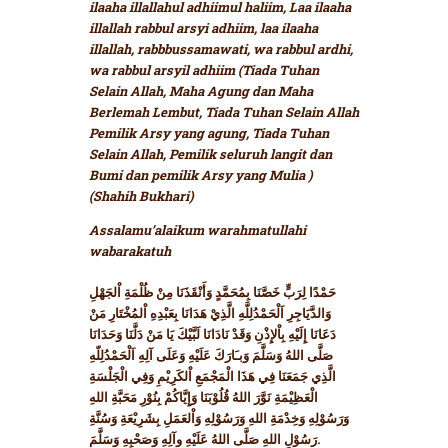
ilaaha illallahul adhiimul haliim, Laa ilaaha
illallah rabbul arsyi adhiim, laa ilaaha
illallah, rabbbussamawati, wa rabbul ardhi,
wa rabbul arsyil adhiim (Tiada Tuhan
Selain Allah, Maha Agung dan Maha
Berlemah Lembut, Tiada Tuhan Selain Allah
Pemilik Arsy yang agung, Tiada Tuhan
Selain Allah, Pemilik seluruh langit dan
Bumi dan pemilik Arsy yang Mulia )
(Shahih Bukhari)
Assalamu’alaikum warahmatullahi
wabarakatuh
حَمْدًا لِرَبٍّ خَصَّنَا بِمُحَمَّدٍ وَأَنْقَذَنَا مِنْ ظُلْمَةِ اْلجَهْلِ
وَالدَّيَاجِرِ اَلْحَمْدُلِلَّهِ الَّذِيْ هَدَانَا بِعَبْدِهِ اْلمُخْتَارِ مَنْ
دَعَانَا إِلَيْهِ بِاْلإِذْنِ وَقَدْ نَادَانَا لَبَّيْكَ يَا مَنْ دَلَّنَا وَحَدَانَا
صَلَّى اللهُ وَسَلَّمَ وَبـَارَكَ عَلَيْهِ وَعَلَى آلِهِ اَلْحَمْدُلِلّهِ
الَّذِي جَمَعَنَا فِي هَذَا الْمَجْمَعِ اْلكَرِيْمِ وَفِي الْجَلْسَةِ
الْعَظِيْمَةِ نَوَّرَ اللهُ قُلُوْبَنَا وَإِيَّاكُمْ بِنُوْرِ مَحَبَّةِ اللهِ
وَرَسُوْلِهِ وَخِدْمَةِ اللهِ وَرَسُوْلِهِ وَاْلعَمَلِ بِشَرِيْعَةِ وَسُنَّةِ
رَسُوْلِ اللهِ صَلَّى اللهُ عَلَيْهِ وآلِهِ وَصَحْبِهِ وَسَلَّمَ.