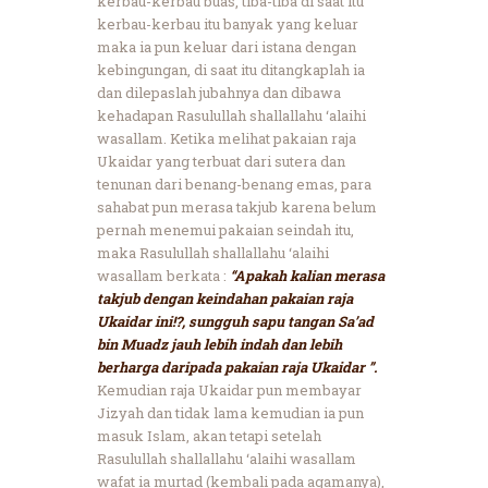
kerbau-kerbau buas, tiba-tiba di saat itu
kerbau-kerbau itu banyak yang keluar
maka ia pun keluar dari istana dengan
kebingungan, di saat itu ditangkaplah ia
dan dilepaslah jubahnya dan dibawa
kehadapan Rasulullah shallallahu ‘alaihi
wasallam. Ketika melihat pakaian raja
Ukaidar yang terbuat dari sutera dan
tenunan dari benang-benang emas, para
sahabat pun merasa takjub karena belum
pernah menemui pakaian seindah itu,
maka Rasulullah shallallahu ‘alaihi
wasallam berkata :
“Apakah kalian merasa
takjub dengan keindahan pakaian raja
Ukaidar ini!?, sungguh sapu tangan Sa’ad
bin Muadz jauh lebih indah dan lebih
berharga daripada pakaian raja Ukaidar ”.
Kemudian raja Ukaidar pun membayar
Jizyah dan tidak lama kemudian ia pun
masuk Islam, akan tetapi setelah
Rasulullah shallallahu ‘alaihi wasallam
wafat ia murtad (kembali pada agamanya),