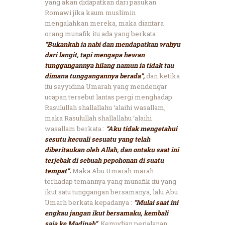
yang akan didapatkan dari pasukan
Romawi jika kaum muslimin
mengalahkan mereka, maka diantara
orang munafik itu ada yang berkata :
“Bukankah ia nabi dan mendapatkan wahyu
dari langit, tapi mengapa hewan
tunggangannya hilang namun ia tidak tau
dimana tunggangannya berada”,
dan ketika
itu sayyidina Umarah yang mendengar
ucapan tersebut lantas pergi menghadap
Rasulullah shallallahu ‘alaihi wasallam,
maka Rasulullah shallallahu ‘alaihi
wasallam berkata :
“Aku tidak mengetahui
sesutu kecuali sesuatu yang telah
diberitaukan oleh Allah, dan ontaku saat ini
terjebak di sebuah pepohonan di suatu
tempat”.
Maka Abu Umarah marah
terhadap temannya yang munafik itu yang
ikut satu tunggangan bersamanya, lalu Abu
Umarh berkata kepadanya :
“Mulai saat ini
engkau jangan ikut bersamaku, kembali
saja ke Madinah”.
Kemudian perjalanan