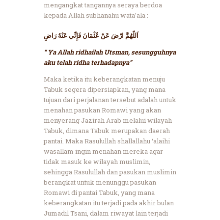
mengangkat tangannya seraya berdoa
kepada Allah subhanahu wata’ala :
اَللّهُمَّ ارْضَ عَنْ عُثْمَانَ فَإِنِّي عَنْهُ رَاضٍ
“ Ya Allah ridhailah Utsman, sesungguhnya
aku telah ridha terhadapnya”
Maka ketika itu keberangkatan menuju
Tabuk segera dipersiapkan, yang mana
tujuan dari perjalanan tersebut adalah untuk
menahan pasukan Romawi yang akan
menyerang Jazirah Arab melalui wilayah
Tabuk, dimana Tabuk merupakan daerah
pantai. Maka Rasulullah shallallahu ‘alaihi
wasallam ingin menahan mereka agar
tidak masuk ke wilayah muslimin,
sehingga Rasulullah dan pasukan muslimin
berangkat untuk menunggu pasukan
Romawi di pantai Tabuk, yang mana
keberangkatan itu terjadi pada akhir bulan
Jumadil Tsani, dalam riwayat lain terjadi