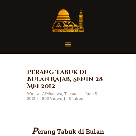
Home
Organisasi
Tausiah
Perang Tabuk di
Bulan Rajab, Senin 28
Jadwal
Mei 2012
Tanya Yuk
Munzir AlMusawa
,
Tausiah
June 5,
Dokumentasi
2012
805
Views
0
Likes
Media
Referensi
P
erang Tabuk di Bulan