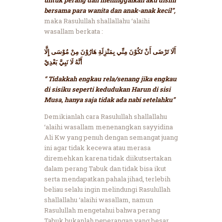
bersama para wanita dan anak-anak kecil”,
maka Rasulullah shallallahu ‘alaihi
wasallam berkata :
أَلَا تَرْضَى أَنْ تَكُوْنَ مِنِّي بِمَنْزِلَةِ هَارُوْنَ مِنْ مُوْسَى إِلَّا
أَنَّهُ لَا نَبِيَّ بَعْدِيْ
“ Tidakkah engkau rela/senang jika engkau
di sisiku seperti kedudukan Harun di sisi
Musa, hanya saja tidak ada nabi setelahku”
Demikianlah cara Rasulullah shallallahu
‘alaihi wasallam menenangkan sayyidina
Ali Kw yang penuh dengan semangat juang
ini agar tidak kecewa atau merasa
diremehkan karena tidak diikutsertakan
dalam perang Tabuk dan tidak bisa ikut
serta mendapatkan pahala jihad, terlebih
beliau selalu ingin melindungi Rasulullah
shallallahu ‘alaihi wasallam, namun
Rasulullah mengetahui bahwa perang
Tabuk bukanlah peperangan yang besar,