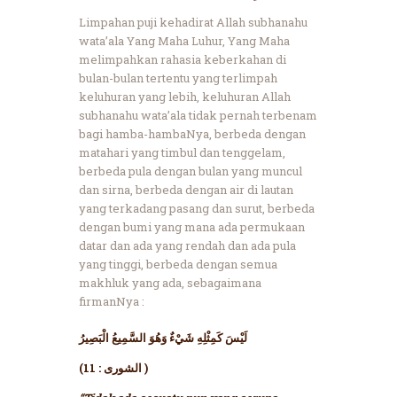
Limpahan puji kehadirat Allah subhanahu
wata’ala Yang Maha Luhur, Yang Maha
melimpahkan rahasia keberkahan di
bulan-bulan tertentu yang terlimpah
keluhuran yang lebih, keluhuran Allah
subhanahu wata’ala tidak pernah terbenam
bagi hamba-hambaNya, berbeda dengan
matahari yang timbul dan tenggelam,
berbeda pula dengan bulan yang muncul
dan sirna, berbeda dengan air di lautan
yang terkadang pasang dan surut, berbeda
dengan bumi yang mana ada permukaan
datar dan ada yang rendah dan ada pula
yang tinggi, berbeda dengan semua
makhluk yang ada, sebagaimana
firmanNya :
لَيْسَ كَمِثْلِهِ شَيْءٌ وَهُوَ السَّمِيعُ الْبَصِيرُ
(الشورى : 11 )