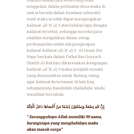
tenggelam dalam perbuatan dosa maka di
saat ia berada dalam keadaan sakaratul
maut maka ia tidak dapat mengucapkan
kalimat لا إله إلا الله atau bahkan lupa dengan
kalimat tersebut, sehingga mereka para
shalihin menjadikan dalam setiap
perkumpulan selalu ada pengucapan
kalimat-kalimat لا إله إلا الله . Al Imam Ibn
Hajar berkata dalam Fathul Bari bisyarh
Shahih Al Bukhari dikarenakan keagungan
kalimat لا إله إلا الله maka menjadi sesuatu
yang disunnahkan untuk diulang-ulang,
agar kalimat itu tertanam di hati kita,
sebagaimana Rasulullah shallallahu ‘alaihi
wasallam bersabda :
إِنَّ للهِ تِسْعَةُ وَتِسْعُوْنَ اِسْمًا مَنْ أَحْصَاهَا دَخَلَ الْجَنَّةَ
“ Sesungguhnya Allah memiliki 99 nama,
barangsiapa yang menghafalnya maka
akan masuk surga”