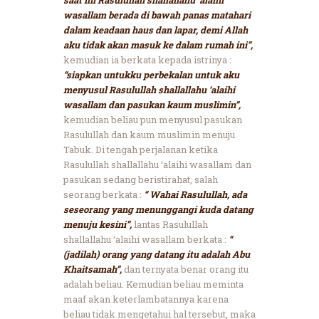
wasallam berada di bawah panas matahari
dalam keadaan haus dan lapar, demi Allah
aku tidak akan masuk ke dalam rumah ini”,
kemudian ia berkata kepada istrinya :
“siapkan untukku perbekalan untuk aku
menyusul Rasulullah shallallahu ‘alaihi
wasallam dan pasukan kaum muslimin”,
kemudian beliau pun menyusul pasukan
Rasulullah dan kaum muslimin menuju
Tabuk. Di tengah perjalanan ketika
Rasulullah shallallahu ‘alaihi wasallam dan
pasukan sedang beristirahat, salah
seorang berkata :
“ Wahai Rasulullah, ada
seseorang yang menunggangi kuda datang
menuju kesini”,
lantas Rasulullah
shallallahu ‘alaihi wasallam berkata :
“
(jadilah) orang yang datang itu adalah Abu
Khaitsamah”,
dan ternyata benar orang itu
adalah beliau. Kemudian beliau meminta
maaf akan keterlambatannya karena
beliau tidak mengetahui hal tersebut, maka