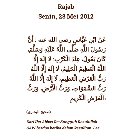
Rajab
Senin, 28 Mei 2012
عَنْ ابْنِ عَبَّاسٍ رضي الله عنه : أَنَّ
رَسُولَ اللَّهِ صَلَّى اللَّهُ عَلَيْهِ وَسَلَّمَ،
كَانَ يَقُولُ، عِنْدَ الْكَرْبِ: لَا إِلَهَ إِلَّا
اللَّهُ الْعَظِيمُ الْحَلِيمُ، لَا إِلَهَ إِلَّا اللَّهُ
رَبُّ الْعَرْشِ الْعَظِيمِ، لَا إِلَهَ إِلَّا اللَّهُ
رَبُّ السَّمَوَاتِ، وَرَبُّ الْأَرْضِ، وَرَبُّ
الْعَرْشِ الْكَرِيمِ،
(صحيح البخاري)
Dari Ibn Abbas Ra: Sungguh Rasulullah
SAW berdoa ketika dalam kesulitan: Laa