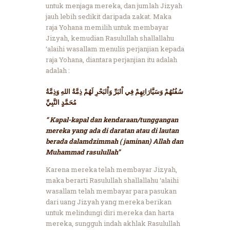
untuk menjaga mereka, dan jumlah Jizyah
jauh lebih sedikit daripada zakat. Maka
raja Yohana memilih untuk membayar
Jizyah, kemudian Rasulullah shallallahu
‘alaihi wasallam menulis perjanjian kepada
raja Yohana, diantara perjanjian itu adalah
adalah :
سُفُنُهُمْ وَسَيَّارَاتِهِمْ فِي اْلبَرِّ وَاْلبَحْرِ لَهُمْ ذِمَّةُ اللهِ وَذِمَّةُ
مُحَمَّدٍ النَّبِيِّ
“ Kapal-kapal dan kendaraan/tunggangan
mereka yang ada di daratan atau di lautan
berada dalamdzimmah ( jaminan) Allah dan
Muhammad rasulullah”
Karena mereka telah membayar Jizyah,
maka berarti Rasulullah shallallahu ‘alaihi
wasallam telah membayar para pasukan
dari uang Jizyah yang mereka berikan
untuk melindungi diri mereka dan harta
mereka, sungguh indah akhlak Rasulullah