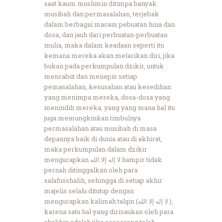
saat kaum muslimin ditimpa banyak
musibah dan permasalahan, terjebak
dalam berbagai macam pebuatan hina dan
dosa, dan jauh dari perbuatan-perbuatan
mulia, maka dalam keadaan seperti itu
kemana mereka akan melarikan diri, jika
bukan pada perkumpulan dzikir, untuk
mencabut dan menepis setiap
pemasalahan, kesusahan atau kesedihan
yang menimpa mereka, dosa-dosa yang
menindih mereka, yang yang mana hal itu
juga memungkinkan timbulnya
permasalahan atau musibah di masa
depannya baik di dunia atau di akhirat,
maka perkumpulan dalam dzikir
mengucapkan لا إله إلا الله hampir tidak
pernah ditinggalkan oleh para
salafusshalih, sehingga di setiap akhir
majelis selalu ditutup dengan
mengucapkan kalimah talqin (لا إله إلا الله ),
karena satu hal yang dirisaukan oleh para
shalihin adalah jika seseorang telah