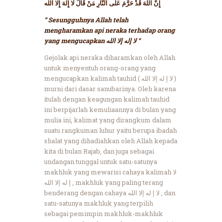
إِنَّ اللهَ قَدْ حَرَّمَ عَلَى النَّارِ مَنْ قَالَ لَا إِلهَ إِلَّا الله
“ Sesungguhnya Allah telah
mengharamkan api neraka terhadap orang
yang mengucapkan لا إله إلا الله “
Gejolak api neraka diharamkan oleh Allah
untuk menyentuh orang-orang yang
mengucapkan kalimah tauhid ( لا إ له إلا الله )
murni dari dasar sanubarinya. Oleh karena
itulah dengan keagungan kalimah tauhid
ini berpijarlah kemuliaannya di bulan yang
mulia ini, kalimat yang dirangkum dalam
suatu rangkuman luhur yaitu berupa ibadah
shalat yang dihadiahkan oleh Allah kepada
kita di bulan Rajab, dan juga sebagai
undangan tunggal untuk satu-satunya
makhluk yang mewarisi cahaya kalimah لا
إ له إلا الله , makhluk yang paling terang
benderang dengan cahaya لا إ له إلا الله , dan
satu-satunya makhluk yang terpilih
sebagai pemimpin makhluk-makhluk