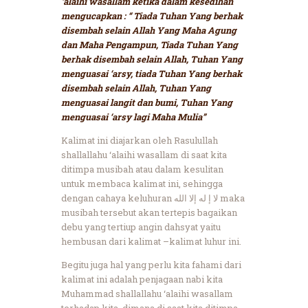
‘alaihi wasallam ketika dalam kesedihan
mengucapkan : “ Tiada Tuhan Yang berhak
disembah selain Allah Yang Maha Agung
dan Maha Pengampun, Tiada Tuhan Yang
berhak disembah selain Allah, Tuhan Yang
menguasai ‘arsy, tiada Tuhan Yang berhak
disembah selain Allah, Tuhan Yang
menguasai langit dan bumi, Tuhan Yang
menguasai ‘arsy lagi Maha Mulia”
Kalimat ini diajarkan oleh Rasulullah
shallallahu ‘alaihi wasallam di saat kita
ditimpa musibah atau dalam kesulitan
untuk membaca kalimat ini, sehingga
dengan cahaya keluhuran لا إ له إلا الله maka
musibah tersebut akan tertepis bagaikan
debu yang tertiup angin dahsyat yaitu
hembusan dari kalimat –kalimat luhur ini.
Begitu juga hal yang perlu kita fahami dari
kalimat ini adalah penjagaan nabi kita
Muhammad shallallahu ‘alaihi wasallam
terhadap kita, dimana di saat kita ditimpa