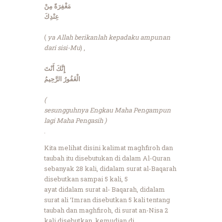
مَغْفِرَةً مِنْ
عِنْدِكَ
(
ya Allah berikanlah kepadaku ampunan
dari sisi-Mu
) ,
إِنَّكَ أَنْتَ
الْغَفُورُ الرَّحِيمُ
(
sesungguhnya Engkau Maha Pengampun
lagi Maha Pengasih )
.
Kita melihat disini kalimat maghfiroh dan
taubah itu disebutukan di dalam Al-Quran
sebanyak 28 kali, didalam surat al-Baqarah
disebutkan sampai 5 kali, 5
ayat didalam surat al- Baqarah, didalam
surat ali ‘Imran disebutkan 5 kali tentang
taubah dan maghfiroh, di surat an-Nisa 2
kali disebutkan, kemudian di