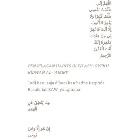
اللَّهُمَّ إِنِّي
ظَلَمْتُ نَفْسِي
ظُلْمًا كَثِيرًا وَلَا
يَغْفِرُ الذُّنُوبَ
إِلَّا أَنْتَ فَاغْفِرْ
لِي مِنْ عِنْدِكَ
مَغْفِرَةً إِنَّكَ
أَنْتَ الْغَفُورُ
الرَّحِيمُ
PENJELASAN HADITS OLEH ASY- SYEKH
RIDWAN AL- ‘AMIRY
Tadi baru saja dibacakan hadits Baginda
Rasulullah SAW, yangmana
وَمَا يَنْطِقُ عَنِ
الْهَوَى
إِنْ هُوَ إِلَّا وَحْيٌ
يُوحَى