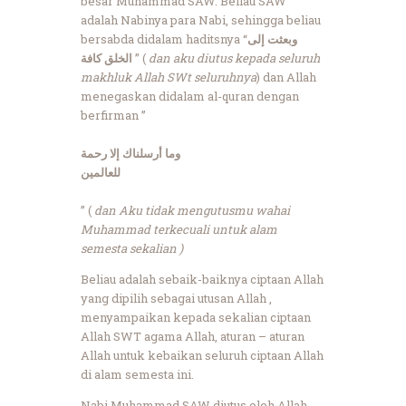
besar Muhammad SAW. Beliau SAW
adalah Nabinya para Nabi, sehingga beliau
bersabda didalam haditsnya “
وبعثت إلى
الخلق كافة
” (
dan aku diutus kepada seluruh
makhluk Allah SWt seluruhnya
) dan Allah
menegaskan didalam al-quran dengan
berfirman ”
وما أرسلناك إلا رحمة
للعالمين
” (
dan Aku tidak mengutusmu wahai
Muhammad terkecuali untuk alam
semesta sekalian )
Beliau adalah sebaik-baiknya ciptaan Allah
yang dipilih sebagai utusan Allah ,
menyampaikan kepada sekalian ciptaan
Allah SWT agama Allah, aturan – aturan
Allah untuk kebaikan seluruh ciptaan Allah
di alam semesta ini.
Nabi Muhammad SAW diutus oleh Allah