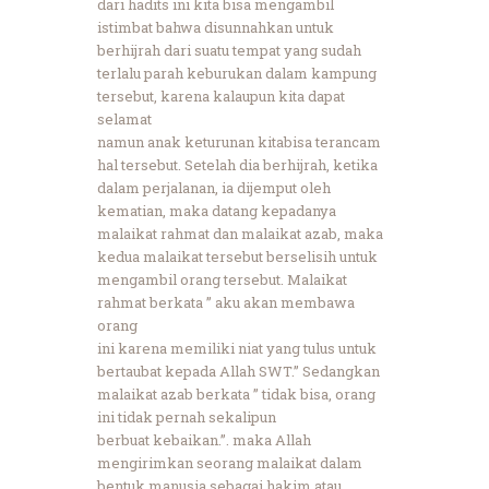
dari hadits ini kita bisa mengambil
istimbat bahwa disunnahkan untuk
berhijrah dari suatu tempat yang sudah
terlalu parah keburukan dalam kampung
tersebut, karena kalaupun kita dapat
selamat
namun anak keturunan kitabisa terancam
hal tersebut. Setelah dia berhijrah, ketika
dalam perjalanan, ia dijemput oleh
kematian, maka datang kepadanya
malaikat rahmat dan malaikat azab, maka
kedua malaikat tersebut berselisih untuk
mengambil orang tersebut. Malaikat
rahmat berkata ” aku akan membawa
orang
ini karena memiliki niat yang tulus untuk
bertaubat kepada Allah SWT.” Sedangkan
malaikat azab berkata ” tidak bisa, orang
ini tidak pernah sekalipun
berbuat kebaikan.”. maka Allah
mengirimkan seorang malaikat dalam
bentuk manusia sebagai hakim atau