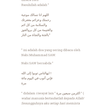
Rasulullah adalah ”
اللهم انا نسالك موجبة
رحمتك وعزائم مغفرتك
والسلامة من كل اثم
والغنيمة من كل بروالفوز
بالجنة والنجاة من النار”
” ini adalah doa yang sering dibaca oleh
Nabi Muhammad SAW.
Nabi SAW bersabda ”
ايهالناس توبوا إلى الله !
فإني أتوب في اليوم مائة
مرة
” didalam riwayat lain ”
اكثرمن سبعين مرة
” (
wahai manusia bertaubatlah kepada Allah!
Sesungguhnya aku setiap hari meminta