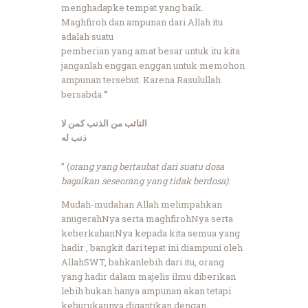
menghadapke tempat yang baik.
Maghfiroh dan ampunan dari Allah itu
adalah suatu
pemberian yang amat besar untuk itu kita
janganlah enggan enggan untuk memohon
ampunan tersebut. Karena Rasulullah
bersabda
”
التائب من الذنب كمن لا
ذنب له
” (
orang yang bertaubat dari suatu dosa
bagaikan seseorang yang tidak berdosa).
Mudah-mudahan Allah melimpahkan
anugerahNya serta maghfirohNya serta
keberkahanNya kepada kita semua yang
hadir , bangkit dari tepat ini diampuni oleh
AllahSWT, bahkanlebih dari itu, orang
yang hadir dalam majelis ilmu diberikan
lebih bukan hanya ampunan akan tetapi
keburukannya digantikan dengan