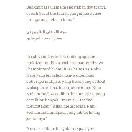
Bahkan para ulama mengatakan diataranya
syekh Yusuf bin Ismail yangmana beliau
mengarang sebuah kitab ‘
حجة الله على العالمين في
معجزات سيدالمرسلين
‘ kitab yang berbicara tentang apapun
mukjizat- mukjizat Nabi Muhammad SAW
( hampir terdiri dari 1000 halman ). Nabi-
Nabi yang terdahulu hanya diberikan
beberapa mukjizat yang kecil yang sedikit
walaupun terlihat besar, akan tetapi Nabi
Muhammad SAW diberikan mukjizat yang
demikian banyak. Imam al- Haddad
mengatakan ” Allah memberika Nabi
Muhammad mukjizat yang tak terhitung
jumlahnya ”
Dan dari sekian banyak mukjizat yang