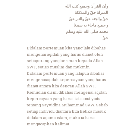
وأن القرآن وجميع كتب الله
المنزلة حقٌ والملائكة
حقٌ والجنة حقٌ والنار حقٌ
و جميع ماجاء به سيدنا
محمد صلى الله عليه وسلم
حقٌ
Didalam pertemuan kita yang lalu dibahas
mengenai aqidah yang harus dianut oleh
setiaporang yang beriman kepada Allah
SWT, setiap muslim dan mukmin.
Didalam pertemuan yang lalupun dibahas
mengenaiaqidah kepercayaan yang harus
dianut antara kita dengan Allah SWT.
Kemudian disini dibahas mengenai aqidah
kepercayaan yang harus kita anut yaitu
tentang Sayyidina Muhammad SAW. Sebab
setiap individu diantara kita ketika masuk
didalam agama islam, maka ia harus
mengucapkan kalimat