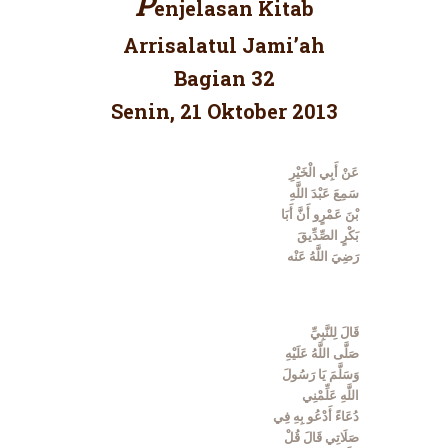
P
enjelasan Kitab
Arrisalatul Jami’ah
Bagian 32
Senin, 21 Oktober 2013
عَنْ أَبِي الْخَيْرِ
سَمِعَ عَبْدَ اللَّهِ
بْنَ عَمْرٍو أَنَّ أَبَا
بَكْرٍ الصِّدِّيقَ
رَضِيَ اللَّهُ عَنْه
قَالَ لِلنَّبِيِّ
صَلَّى اللَّهُ عَلَيْهِ
وَسَلَّمَ يَا رَسُولَ
اللَّهِ عَلِّمْنِي
دُعَاءً أَدْعُو بِهِ فِي
صَلَاتِي قَالَ قُلْ