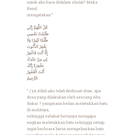
untuk aku baca didalam sholat? Maka
Rasul
mengatakan ”
قُلْ اللَّهُمَّ إِنِّي
ظَلَمْتُ نَفْسِي
ظُلْمًا كَثِيرًا وَلَا
يَغْفِرُ الذُّنُوبَ
إِلَّا أَنْتَ فَاغْفِرْ
لِي مِنْ عِنْدِكَ
مَغْفِرَةً إِنَّكَ
أَنْتَ الْغَفُورُ
الرَّحِيمُ
”
(
ya Allah aku telah berbnuat dosa
, apa
dosa yang dilakukan oleh seorang Abu
Bakar ? yangmana beliau meletakkan batu
di mulutnya,
sehingga sahabat bertanya mengapa
engkau meletakkan batu sehingga setiap
ingin berbcara harus mengeluarkan batu
tersebut, maka beliau menjawab “ini gara