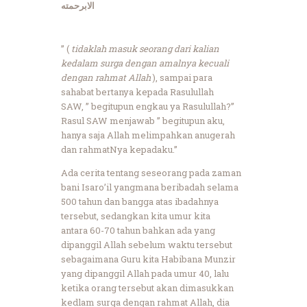
الابرحمته
” (
tidaklah masuk seorang dari kalian
kedalam surga dengan amalnya kecuali
dengan rahmat Allah
), sampai para
sahabat bertanya kepada Rasulullah
SAW, ” begitupun engkau ya Rasulullah?”
Rasul SAW menjawab ” begitupun aku,
hanya saja Allah melimpahkan anugerah
dan rahmatNya kepadaku.”
Ada cerita tentang seseorang pada zaman
bani Isaro’il yangmana beribadah selama
500 tahun dan bangga atas ibadahnya
tersebut, sedangkan kita umur kita
antara 60-70 tahun bahkan ada yang
dipanggil Allah sebelum waktu tersebut
sebagaimana Guru kita Habibana Munzir
yang dipanggil Allah pada umur 40, lalu
ketika orang tersebut akan dimasukkan
kedlam surga dengan rahmat Allah, dia