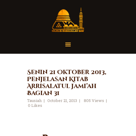
Home
Organisasi
Tausiah
Senin 21 Oktober 2013,
Penjelasan Kitab
Jadwal
Arrisalatul Jami’ah
Tanya Yuk
Bagian 31
Dokumentasi
Tausiah
October 21, 2013
805
Views
0
Likes
Media
Referensi