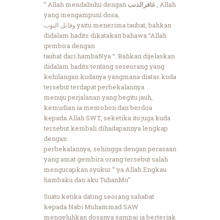
” Allah mendahului dengan
غافرالذنب
, Allah
yang mengampuni dosa,
وقابل التوب yaitu menerima taubat, bahkan
didalam hadits dikatakan bahawa “Allah
gembira dengan
taubat dari hambaNya “. Bahkan dijelaskan
didalam hadits tentang seseorang yang
kehilangan kudanya yangmana diatas kuda
tersebut terdapat perbekalannya
menuju perjalanan yang begitu jauh,
kemudian ia memohon dan berdoa
kepada Allah SWT, seketika itu juga kuda
tersebut kembali dihadapannya lengkap
dengan
perbekalannya, sehingga dengan perasaan
yang amat gembira orang tersebut salah
mengucapkan syukur ” ya Allah Engkau
hambaku dan aku TuhanMu”
Suatu ketika dating seorang sahabat
kepada Nabi Muhammad SAW
mengeluhkan dosanya sampai ia berteriak