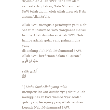
dipilih oleh Allah SWT. Sebelum alam
semesta diciptakan, Nabi Muhammad
SAW telah dipilih oleh Allah menjadi Nabi
utusan Allah ta’ala.
Allah SWT mengutus pemimpin yaitu Nabi
besar Muhammad SAW yangmana Beliau
hamba Allah dan utusan Allah SWT. Gelar
hamba adalah gelar yang paling mulia
yang
disandang oleh Nabi Muhammad SAW.
Allah SWT berfirman dalam al-Quran ”
سُبْحَانَ الَّذِي
أَسْرَى بِعَبْدِهِ
لَيْلًا
” (
Maha Suci Allah yang telah
memperjalankan hambaNya
) disini Allah
menggunakan kata ‘hambaNya’ adalah
gelar yang teragung yang Allah berikan
kepada Nabi Muhammad SAW.