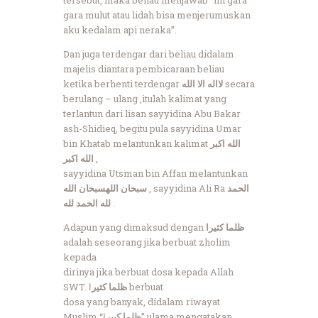
gara mulut atau lidah bisa menjerumuskan
aku kedalam api neraka”.
Dan juga terdengar dari beliau didalam
majelis diantara pembicaraan beliau
ketika berhenti terdengar
لااله الا الله
secara
berulang – ulang ,itulah kalimat yang
terlantun dari lisan sayyidina Abu Bakar
ash-Shidieq, begitu pula sayyidina Umar
bin Khatab melantunkan kalimat
الله اكبر
الله اكبر
,
sayyidina Utsman bin Affan melantunkan
سبحان الله
سبحان الله
, sayyidina Ali Ra
الحمد
لله الحمد لله
.
Adapun yang dimaksud dengan
ظلما كثيرا
adalah seseorang jika berbuat zholim
kepada
dirinya jika berbuat dosa kepada Allah
SWT.
ظلما كثير
ا berbuat
dosa yang banyak, didalam riwayat
Muslim “
ا” ulama mengatakan
ظلما كبير