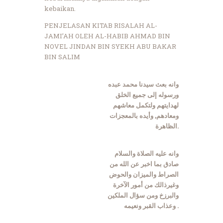
kebaikan.
PENJELASAN KITAB RISALAH AL-
JAMI’AH OLEH AL-HABIB AHMAD BIN
NOVEL JINDAN BIN SYEKH ABU BAKAR
BIN SALIM
وانه بعث سيدنا محمد عبده
ورسوله إلى جميع الخلق
لهدايتهم ولتكمل معاشهم
ومعادهم, وأيده بالمعجزات
الظاهرة.
وانه عليه الصلاة والسلام
صادق بما اخبر عن الله من
الصراط والميزان والحوض
وغيرذالك من أمور الآخرة
والبرزخ ومن سؤال الملكين
وعذاب القبر ونعيمه .