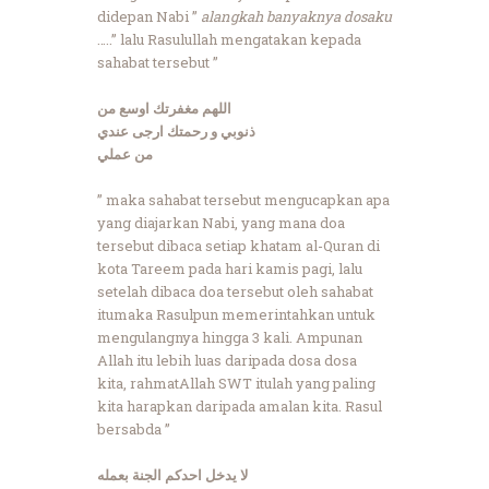
didepan Nabi ”
alangkah banyaknya dosaku
…..” lalu Rasulullah mengatakan kepada
sahabat tersebut ”
اللهم مغفرتك اوسع من
ذنوبي و رحمتك ارجى عندي
من عملي
” maka sahabat tersebut mengucapkan apa
yang diajarkan Nabi, yang mana doa
tersebut dibaca setiap khatam al-Quran di
kota Tareem pada hari kamis pagi, lalu
setelah dibaca doa tersebut oleh sahabat
itumaka Rasulpun memerintahkan untuk
mengulangnya hingga 3 kali. Ampunan
Allah itu lebih luas daripada dosa dosa
kita, rahmatAllah SWT itulah yang paling
kita harapkan daripada amalan kita. Rasul
bersabda ”
لا يدخل احدكم الجنة بعمله