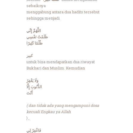
sebaiknya
menggabung antara dua hadits tersebut
sehingga menjadi
اللَّهُمَّ إِنِّي
ظَلَمْتُ نَفْسِي
ظُلْمًا كَثِيرًا
كبير
untuk bisa mendapatkan dua riwayat
Bukhari dan Muslim. Kemudian
وَلَا يَغْفِرُ
الذُّنُوبَ إِلَّا
أَنْتَ
( dan tidak ada yang mengampuni dosa
kecuali Engkau ya Allah
) ,
فَاغْفِرْ لِي