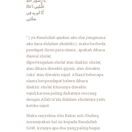
يَا رَسُولَ اللَّهِ
عَلِّمْنِي دُعَاءً
أَدْعُو بِهِ فِي
صَلَاتِي
” (
ya Rasulullah ajarkan aku doa yangmana
aku baca didalam sholatku
), maka berbeda
pendapat disini para ulama , apakah dibaca
diawal sholat,
dipertengahan sholat atau diakhir sholat,
atau dibaca diwaktu qiyam, atau diwaktu
ruku’ atau diwaktu sujud. Alhasil beberapa
ulama berpendapat bahwa dibaca
diakhir sholat khusunya diwaktu
sujud,karena paling dekatnya seorang
dengan Allah ta’ala didalam sholatnya yaitu
ketika sujud.
Maka sayyidina Abu Bakar ash-Shidieq
menanyakan hal ini kepada Rasulullah
SAW, kiranya apa doa yang paling bagus