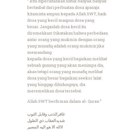
” kita diperintahkan untuk banyak banyak
bertaubat dari perbuatan dosa apasaja
kitaminta ampun kepada Allah SWT, baik
dosa yang kecil maupun dosa yang
besar. Janganlah dosa kecil itu
diremehkan! Dikatakan bahwa perbedaan
antar orang yang mukmin dengan orang
yang munafiq adalah orang mukmin jika
memandang
kepada dosa yang kecil bagaikan melihat
sebuah gunung yang akan menimpa dia,
akan tetapi orang yang munafiq melihat
dosa yang besar bagaikan seekor lalat
yang hinggap dihidungnya, dia
meremehkan dosa tersebut.
Allah SWT berfirman dalam al- Quran ”
غافرالذنب وقابل التوب
شديدالعقاب ذي الطول
لااله الا هو اليه المصير