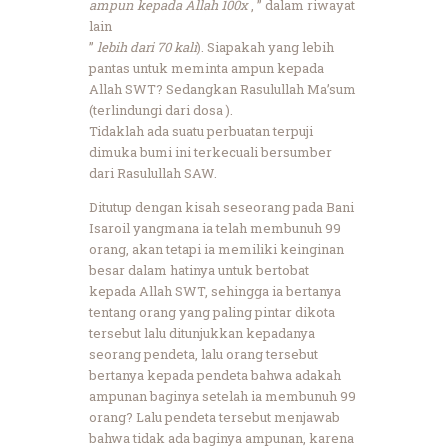
ampun kepada Allah 100x
, ” dalam riwayat
lain
”
lebih dari 70 kali
). Siapakah yang lebih
pantas untuk meminta ampun kepada
Allah SWT? Sedangkan Rasulullah Ma’sum
(terlindungi dari dosa ).
Tidaklah ada suatu perbuatan terpuji
dimuka bumi ini terkecuali bersumber
dari Rasulullah SAW.
Ditutup dengan kisah seseorang pada Bani
Isaroil yangmana ia telah membunuh 99
orang, akan tetapi ia memiliki keinginan
besar dalam hatinya untuk bertobat
kepada Allah SWT, sehingga ia bertanya
tentang orang yang paling pintar dikota
tersebut lalu ditunjukkan kepadanya
seorang pendeta, lalu orang tersebut
bertanya kepada pendeta bahwa adakah
ampunan baginya setelah ia membunuh 99
orang? Lalu pendeta tersebut menjawab
bahwa tidak ada baginya ampunan, karena