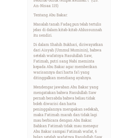
An-Nisaa: 115)
Tentang Abu Bakar:
Masalah tanah Fadaq pun telah tertulis
jelas di dalam kitab-kitab Ahlussunnah
itu sendiri.
Di dalam Shahih Bukhari, diriwayatkan
dari Aisyah (Ummul Muminin), bahwa
setelah wafatnya Rasulullah Saw,
Fatimah, putri sang Nabi meminta
kepada Abu Bakar agar memberikan
warisannya dari harta fa’i yang
ditinggalkan mendiang ayahnya.
Mendengar jawaban Abu Bakar yang
mengatakan bahwa Rasulullah Saw
pernah bersabda bahwa beliau tidak
boleh diwarisi dan harta
peninggalannya merupakan sedekah,
maka Fatimah marah dan tidak lagi
mau berbicara dengan Abu Bakar.
Bahkan Fatimah tidak mau menegur
Abu Bakar sampai Fatimah wafat, 6
bulan setelah wafatnya Rasulullah Saw.