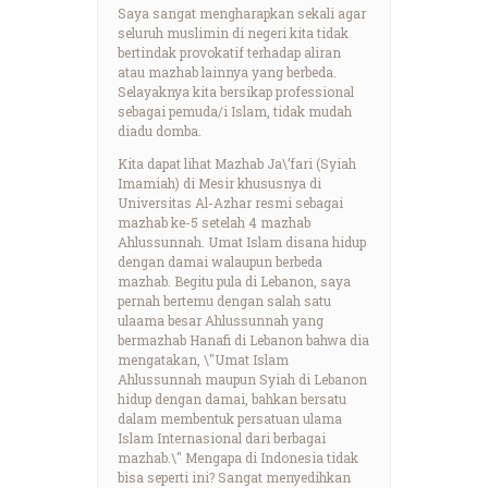
Saya sangat mengharapkan sekali agar
seluruh muslimin di negeri kita tidak
bertindak provokatif terhadap aliran
atau mazhab lainnya yang berbeda.
Selayaknya kita bersikap professional
sebagai pemuda/i Islam, tidak mudah
diadu domba.
Kita dapat lihat Mazhab Ja\’fari (Syiah
Imamiah) di Mesir khususnya di
Universitas Al-Azhar resmi sebagai
mazhab ke-5 setelah 4 mazhab
Ahlussunnah. Umat Islam disana hidup
dengan damai walaupun berbeda
mazhab. Begitu pula di Lebanon, saya
pernah bertemu dengan salah satu
ulaama besar Ahlussunnah yang
bermazhab Hanafi di Lebanon bahwa dia
mengatakan, \"Umat Islam
Ahlussunnah maupun Syiah di Lebanon
hidup dengan damai, bahkan bersatu
dalam membentuk persatuan ulama
Islam Internasional dari berbagai
mazhab.\" Mengapa di Indonesia tidak
bisa seperti ini? Sangat menyedihkan