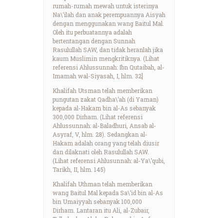
rumah-rumah mewah untuk isterinya
Na\’ilah dan anak perempuannya Aisyah
dengan menggunakan wang Baitul Mal.
Oleh itu perbuatannya adalah
bertentangan dengan Sunnah
Rasulullah SAW, dan tidak heranlah jika
kaum Muslimin mengkritiknya. (Lihat
referensi Ahlussunnah: Ibn Qutaibah, al-
Imamah wal-Siyasah, I, hlm. 32]
Khalifah Utsman telah memberikan
pungutan zakat Qadha\’ah (di Yaman)
kepada al-Hakam bin al-As sebanyak
300,000 Dirham. (Lihat referensi
Ahlussunnah: al-Baladhuri, Ansab al-
Asyraf, V, hlm. 28). Sedangkan al-
Hakam adalah orang yang telah diusir
dan dilaknati oleh Rasulullah SAW.
(Lihat referensi Ahlusunnah: al-Ya\’qubi,
Tarikh, II, hlm. 145)
Khalifah Uthman telah memberikan
wang Baitul Mal kepada Sa\’id bin al-As
bin Umaiyyah sebanyak 100,000
Dirham. Lantaran itu Ali, al-Zubair,