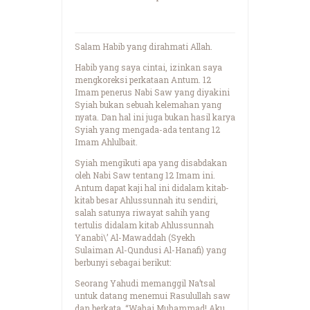
Salam Habib yang dirahmati Allah.
Habib yang saya cintai, izinkan saya
mengkoreksi perkataan Antum. 12
Imam penerus Nabi Saw yang diyakini
Syiah bukan sebuah kelemahan yang
nyata. Dan hal ini juga bukan hasil karya
Syiah yang mengada-ada tentang 12
Imam Ahlulbait.
Syiah mengikuti apa yang disabdakan
oleh Nabi Saw tentang 12 Imam ini.
Antum dapat kaji hal ini didalam kitab-
kitab besar Ahlussunnah itu sendiri,
salah satunya riwayat sahih yang
tertulis didalam kitab Ahlussunnah
Yanabi\’ Al-Mawaddah (Syekh
Sulaiman Al-Qundusi Al-Hanafi) yang
berbunyi sebagai berikut:
Seorang Yahudi memanggil Na’tsal
untuk datang menemui Rasulullah saw
dan berkata, “Wahai Muhammad! Aku