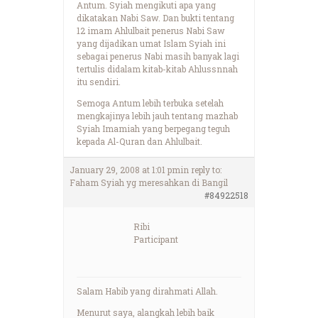
Antum. Syiah mengikuti apa yang
dikatakan Nabi Saw. Dan bukti tentang
12 imam Ahlulbait penerus Nabi Saw
yang dijadikan umat Islam Syiah ini
sebagai penerus Nabi masih banyak lagi
tertulis didalam kitab-kitab Ahlussnnah
itu sendiri.
Semoga Antum lebih terbuka setelah
mengkajinya lebih jauh tentang mazhab
Syiah Imamiah yang berpegang teguh
kepada Al-Quran dan Ahlulbait.
January 29, 2008 at 1:01 pm
in reply to:
Faham Syiah yg meresahkan di Bangil
#84922518
Ribi
Participant
Salam Habib yang dirahmati Allah.
Menurut saya, alangkah lebih baik