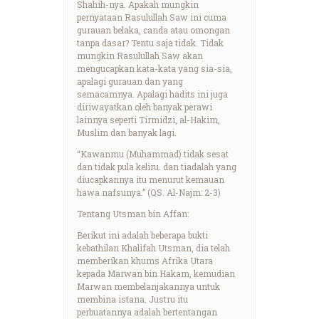
Shahih-nya. Apakah mungkin
pernyataan Rasulullah Saw ini cuma
gurauan belaka, canda atau omongan
tanpa dasar? Tentu saja tidak. Tidak
mungkin Rasulullah Saw akan
mengucapkan kata-kata yang sia-sia,
apalagi gurauan dan yang
semacamnya. Apalagi hadits ini juga
diriwayatkan oleh banyak perawi
lainnya seperti Tirmidzi, al-Hakim,
Muslim dan banyak lagi.
“Kawanmu (Muhammad) tidak sesat
dan tidak pula keliru. dan tiadalah yang
diucapkannya itu menurut kemauan
hawa nafsunya.” (QS. Al-Najm: 2-3)
Tentang Utsman bin Affan:
Berikut ini adalah beberapa bukti
kebathilan Khalifah Utsman, dia telah
memberikan khums Afrika Utara
kepada Marwan bin Hakam, kemudian
Marwan membelanjakannya untuk
membina istana. Justru itu
perbuatannya adalah bertentangan