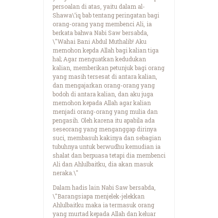
persoalan di atas, yaitu dalam al-
Shawa\’iq bab tentang peringatan bagi
orang-orang yang membenci Ali, ia
berkata bahwa Nabi Saw bersabda,
\"Wahai Bani Abdul Muthalib! Aku
memohon kepda Allah bagi kalian tiga
hal; Agar menguatkan kedudukan
kalian, memberikan petunjuk bagi orang
yang masih tersesat di antara kalian,
dan mengajarkan orang-orang yang
bodoh di antara kalian, dan aku juga
memohon kepada Allah agar kalian
menjadi orang-orang yang mulia dan
pengasih. Oleh karena itu apabila ada
seseorang yang menganggap dirinya
suci, membasuh kakinya dan sebagian
tubuhnya untuk berwudhu kemudian ia
shalat dan berpuasa tetapi dia membenci
Ali dan Ahlulbaitku, dia akan masuk
neraka.\"
Dalam hadis lain Nabi Saw bersabda,
\"Barangsiapa menjelek-jelekkan
Ahlulbaitku maka ia termasuk orang
yang murtad kepada Allah dan keluar