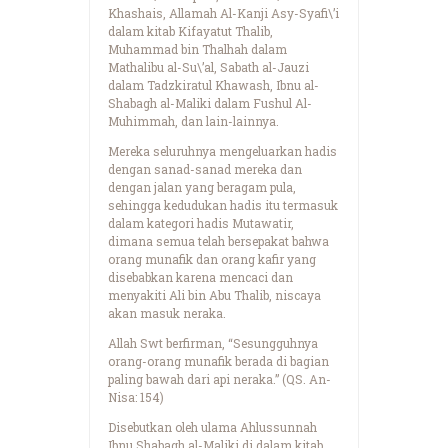
Khashais, Allamah Al-Kanji Asy-Syafi\’i
dalam kitab Kifayatut Thalib,
Muhammad bin Thalhah dalam
Mathalibu al-Su\’al, Sabath al-Jauzi
dalam Tadzkiratul Khawash, Ibnu al-
Shabagh al-Maliki dalam Fushul Al-
Muhimmah, dan lain-lainnya.
Mereka seluruhnya mengeluarkan hadis
dengan sanad-sanad mereka dan
dengan jalan yang beragam pula,
sehingga kedudukan hadis itu termasuk
dalam kategori hadis Mutawatir,
dimana semua telah bersepakat bahwa
orang munafik dan orang kafir yang
disebabkan karena mencaci dan
menyakiti Ali bin Abu Thalib, niscaya
akan masuk neraka.
Allah Swt berfirman, “Sesungguhnya
orang-orang munafik berada di bagian
paling bawah dari api neraka.” (QS. An-
Nisa: 154)
Disebutkan oleh ulama Ahlussunnah
Ibnu Shabagh al-Maliki di dalam kitab