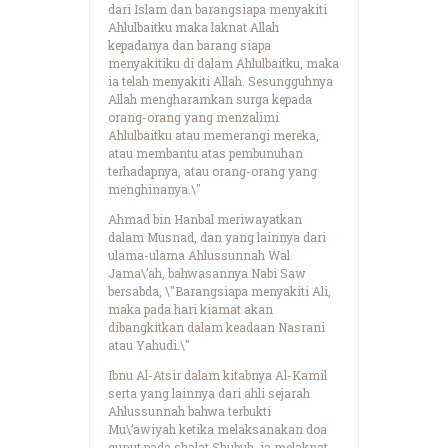
dari Islam dan barangsiapa menyakiti
Ahlulbaitku maka laknat Allah
kepadanya dan barang siapa
menyakitiku di dalam Ahlulbaitku, maka
ia telah menyakiti Allah. Sesungguhnya
Allah mengharamkan surga kepada
orang-orang yang menzalimi
Ahlulbaitku atau memerangi mereka,
atau membantu atas pembunuhan
terhadapnya, atau orang-orang yang
menghinanya.\"
Ahmad bin Hanbal meriwayatkan
dalam Musnad, dan yang lainnya dari
ulama-ulama Ahlussunnah Wal
Jama\’ah, bahwasannya Nabi Saw
bersabda, \"Barangsiapa menyakiti Ali,
maka pada hari kiamat akan
dibangkitkan dalam keadaan Nasrani
atau Yahudi.\"
Ibnu Al-Atsir dalam kitabnya Al-Kamil
serta yang lainnya dari ahli sejarah
Ahlussunnah bahwa terbukti
Mu\’awiyah ketika melaksanakan doa
qunut pada shalat Shubuh, ia melaknat