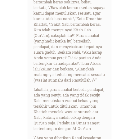
bertambah keras sakitnya, beliau
berkata, \’Bawalah kemari kertas supaya
kamu dapat menuliskan sesuatu agar
kamu tidak lupa nanti.\’ Kata Umar bin
Khattab, \’Sakit Nabi bertambah keras.
Kita telah mempunyai Kitabullah
(Qur\’an); cukuplah itu!\’ Para sahabat
(yang hadir ketika itu) berselisih
pendapat, dan menyebabkan terjadinya
suara gaduh. Berkata Nabi, \’Aku harap
Anda semua pergi! Tidak pantas Anda
bertengkar di hadapanku!\’ Ibnu Abbas
lalu keluar dan berkata, \’Alangkah
malangnya, terhalang mencatat sesuatu
(wasiat sunnah) dari Rasulullah.\’\"
Lihatlah, para sahabat berbeda pendapat,
ada yang setuju ada yang tidak setuju
Nabi menuliskan wasiat beliau yang
terakhir untuk dituliskan. Umar bin
Khattab menolak wasiat sunnah dari
Nabi, katanya sudah cukup dengan
Qur\’an saja. Perlakuan Umar sangat
bertentangan dengan Al-Qur\’an.
\"Apa yang diberikan Rasul kepadamu,