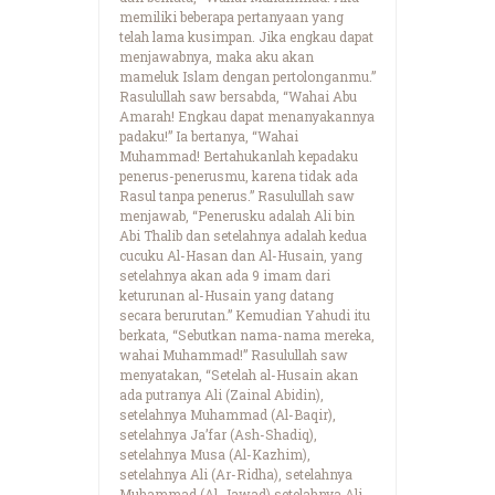
memiliki beberapa pertanyaan yang
telah lama kusimpan. Jika engkau dapat
menjawabnya, maka aku akan
mameluk Islam dengan pertolonganmu.”
Rasulullah saw bersabda, “Wahai Abu
Amarah! Engkau dapat menanyakannya
padaku!” Ia bertanya, “Wahai
Muhammad! Bertahukanlah kepadaku
penerus-penerusmu, karena tidak ada
Rasul tanpa penerus.” Rasulullah saw
menjawab, “Penerusku adalah Ali bin
Abi Thalib dan setelahnya adalah kedua
cucuku Al-Hasan dan Al-Husain, yang
setelahnya akan ada 9 imam dari
keturunan al-Husain yang datang
secara berurutan.” Kemudian Yahudi itu
berkata, “Sebutkan nama-nama mereka,
wahai Muhammad!” Rasulullah saw
menyatakan, “Setelah al-Husain akan
ada putranya Ali (Zainal Abidin),
setelahnya Muhammad (Al-Baqir),
setelahnya Ja’far (Ash-Shadiq),
setelahnya Musa (Al-Kazhim),
setelahnya Ali (Ar-Ridha), setelahnya
Muhammad (Al-Jawad) setelahnya Ali