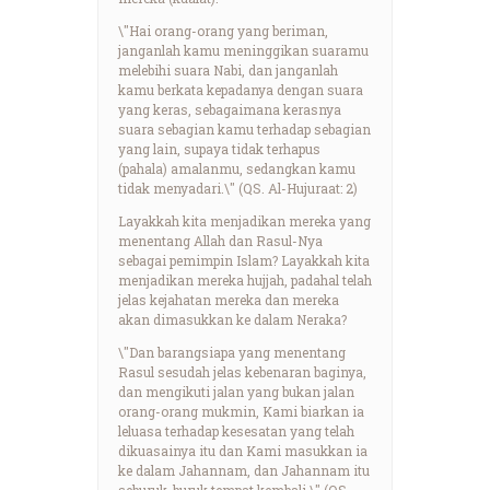
\"Hai orang-orang yang beriman,
janganlah kamu meninggikan suaramu
melebihi suara Nabi, dan janganlah
kamu berkata kepadanya dengan suara
yang keras, sebagaimana kerasnya
suara sebagian kamu terhadap sebagian
yang lain, supaya tidak terhapus
(pahala) amalanmu, sedangkan kamu
tidak menyadari.\" (QS. Al-Hujuraat: 2)
Layakkah kita menjadikan mereka yang
menentang Allah dan Rasul-Nya
sebagai pemimpin Islam? Layakkah kita
menjadikan mereka hujjah, padahal telah
jelas kejahatan mereka dan mereka
akan dimasukkan ke dalam Neraka?
\"Dan barangsiapa yang menentang
Rasul sesudah jelas kebenaran baginya,
dan mengikuti jalan yang bukan jalan
orang-orang mukmin, Kami biarkan ia
leluasa terhadap kesesatan yang telah
dikuasainya itu dan Kami masukkan ia
ke dalam Jahannam, dan Jahannam itu
seburuk-buruk tempat kembali.\" (QS.