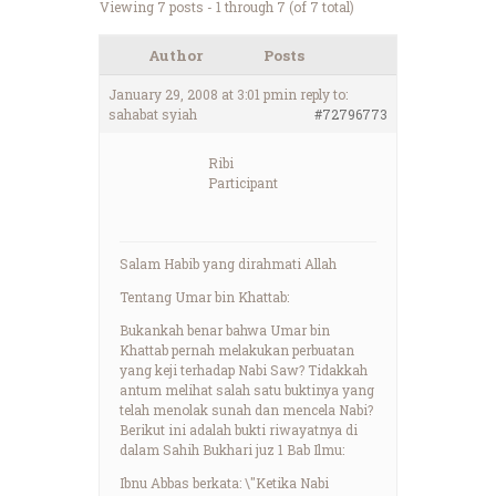
Viewing 7 posts - 1 through 7 (of 7 total)
Author
Posts
January 29, 2008 at 3:01 pm
in reply to:
sahabat syiah
#72796773
Ribi
Participant
Salam Habib yang dirahmati Allah
Tentang Umar bin Khattab:
Bukankah benar bahwa Umar bin
Khattab pernah melakukan perbuatan
yang keji terhadap Nabi Saw? Tidakkah
antum melihat salah satu buktinya yang
telah menolak sunah dan mencela Nabi?
Berikut ini adalah bukti riwayatnya di
dalam Sahih Bukhari juz 1 Bab Ilmu:
Ibnu Abbas berkata: \"Ketika Nabi