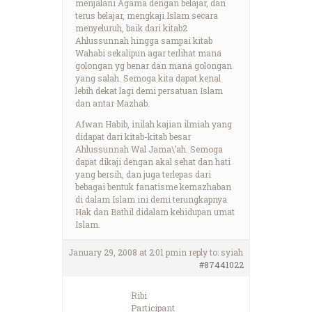
menjalani Agama dengan belajar, dan
terus belajar, mengkaji Islam secara
menyeluruh, baik dari kitab2
Ahlussunnah hingga sampai kitab
Wahabi sekalipun agar terlihat mana
golongan yg benar dan mana golongan
yang salah. Semoga kita dapat kenal
lebih dekat lagi demi persatuan Islam
dan antar Mazhab.
Afwan Habib, inilah kajian ilmiah yang
didapat dari kitab-kitab besar
Ahlussunnah Wal Jama\’ah. Semoga
dapat dikaji dengan akal sehat dan hati
yang bersih, dan juga terlepas dari
bebagai bentuk fanatisme kemazhaban
di dalam Islam ini demi terungkapnya
Hak dan Bathil didalam kehidupan umat
Islam.
January 29, 2008 at 2:01 pm
in reply to:
syiah
#87441022
Ribi
Participant