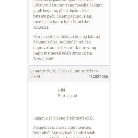
Lebanon dan Iran yang mereka dengan
gigih berjuang jihad dijalan Allah,
bersatu padu dalam payung Islam
membassi kaum kafir Israel dan
Amerika.
Marilah kita berdiskusi (dialog Islami)
dengan sehat. Janganlah mudah
terprovokasi oleh kaum-kaum yang
ingin memecah belah umat Islam.
Bersatulah!
January 29, 2008 at 12:01 pm
in reply to:
IJABI
#82587086
Ribi
Participant
Salam Habib yang dirahmati Allah.
Mengenai mencela atau mencaci,
bukankah Mu\’awiyah sendiri telah