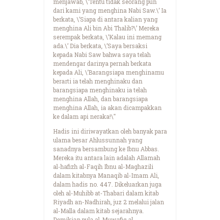
menjawab, \’Tentu tidak seorang pun
dari kami yang menghina Nabi Saw.\’ Ia
berkata, \’Siapa di antara kalian yang
menghina Ali bin Abi Thalib?\’ Mereka
serempak berkata, \’Kalau ini memang
ada.\’ Dia berkata, \’Saya bersaksi
kepada Nabi Saw bahwa saya telah
mendengar darinya pernah berkata
kepada Ali, \’Barangsiapa menghinamu
berarti ia telah menghinaku dan
barangsiapa menghinaku ia telah
menghina Allah, dan barangsiapa
menghina Allah, ia akan dicampakkan
ke dalam api neraka!\"
Hadis ini diriwayatkan oleh banyak para
ulama besar Ahlussunnah yang
sanadnya bersambung ke Ibnu Abbas.
Mereka itu antara lain adalah Allamah
al-hafizh al-Faqih Ibnu al-Maghazili
dalam kitabnya Manaqib al-Imam Ali,
dalam hadis no. 447. Dikeluarkan juga
oleh al-Muhibb at-Thabari dalam kitab
Riyadh an-Nadhirah, juz 2 melalui jalan
al-Malla dalam kitab sejarahnya.
Demikian pula al-Muwafiq al-