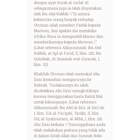
dengan ayat Surah al-Anfal: 41
sebagaimana juga ia telah dinyatakan
oleh Ibn Abd Rabbih: \"Di antara
kebencian orang banyak terhadap
Utsman ialah memberi Fadak kepada
Marwan, dan apabila dia membuka
Afrika Utara ia mengambil khums dan
memberikannya kepada Marwan.\"
(Lihat referensi Ahlussunnah: Ibn Abd
Rabbih, al-Iqd al-Farid, II, hlm. 261; Ibn
Qutaibah, Al-Imamah wal-Siyasah, I,
hlm. 32)
Khalifah Utsman telah memukul Abu
Dzar kemudian mengusirnya ke
Rabzah. Tindakannya itu ialah
disebabkan Abu Dzar mengkritiknya
karena menggunakan harta Baitul Mal
untuk keluarganya. (Lihat referensi
Ahlussunnah: Ibn Abd al-Birr, al-Isti\’ab,
I, hlm. 114; al-Ya\’qubi, Tarikh, II, hlm.
162; al-Syahrastani, al-Milal, I, hlm. 26)
Abu Dzar berkata: \"Sesungguhnya anda
telah melakukan perkara yang tidak ada
di dalam Kitab Allah dan Sunnah Nabi-