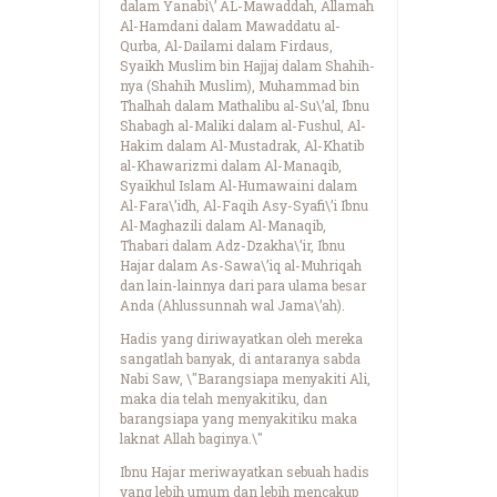
dalam Yanabi\’ AL-Mawaddah, Allamah
Al-Hamdani dalam Mawaddatu al-
Qurba, Al-Dailami dalam Firdaus,
Syaikh Muslim bin Hajjaj dalam Shahih-
nya (Shahih Muslim), Muhammad bin
Thalhah dalam Mathalibu al-Su\’al, Ibnu
Shabagh al-Maliki dalam al-Fushul, Al-
Hakim dalam Al-Mustadrak, Al-Khatib
al-Khawarizmi dalam Al-Manaqib,
Syaikhul Islam Al-Humawaini dalam
Al-Fara\’idh, Al-Faqih Asy-Syafi\’i Ibnu
Al-Maghazili dalam Al-Manaqib,
Thabari dalam Adz-Dzakha\’ir, Ibnu
Hajar dalam As-Sawa\’iq al-Muhriqah
dan lain-lainnya dari para ulama besar
Anda (Ahlussunnah wal Jama\’ah).
Hadis yang diriwayatkan oleh mereka
sangatlah banyak, di antaranya sabda
Nabi Saw, \"Barangsiapa menyakiti Ali,
maka dia telah menyakitiku, dan
barangsiapa yang menyakitiku maka
laknat Allah baginya.\"
Ibnu Hajar meriwayatkan sebuah hadis
yang lebih umum dan lebih mencakup