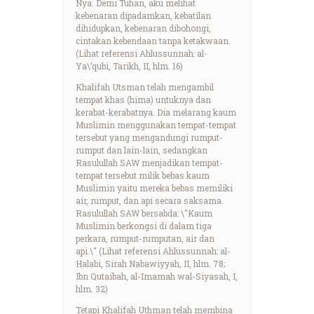
Nya. Demi Tuhan, aku melihat
kebenaran dipadamkan, kebatilan
dihidupkan, kebenaran dibohongi,
cintakan kebendaan tanpa ketakwaan.
(Lihat referensi Ahlussunnah: al-
Ya\’qubi, Tarikh, II, hlm. 16)
Khalifah Utsman telah mengambil
tempat khas (hima) untuknya dan
kerabat-kerabatnya. Dia melarang kaum
Muslimin menggunakan tempat-tempat
tersebut yang mengandungi rumput-
rumput dan lain-lain, sedangkan
Rasulullah SAW menjadikan tempat-
tempat tersebut milik bebas kaum
Muslimin yaitu mereka bebas memiliki
air, rumput, dan api secara saksama.
Rasulullah SAW bersabda: \"Kaum
Muslimin berkongsi di dalam tiga
perkara, rumput-rumputan, air dan
api.\" (Lihat referensi Ahlussunnah: al-
Halabi, Sirah Nabawiyyah, II, hlm. 78;
Ibn Qutaibah, al-Imamah wal-Siyasah, I,
hlm. 32)
Tetapi Khalifah Uthman telah membina