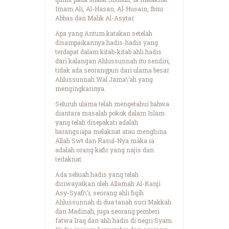
Imam Ali, Al-Hasan, Al-Husain, Ibnu
Abbas dan Malik Al-Asytar.
Apa yang Antum katakan setelah
disampaikannya hadis-hadis yang
terdapat dalam kitab-kitab ahli hadis
dari kalangan Ahlussunnah itu sendiri,
tidak ada seorangpun dari ulama besar
Ahlussunnah Wal Jama\’ah yang
mengingkarinya.
Seluruh ulama telah mengetahui bahwa
diantara masalah pokok dalam Islam
yang telah disepakati adalah
barangsiapa melaknat atau menghina
Allah Swt dan Rasul-Nya maka ia
adalah orang kafir yang najis dan
terlaknat.
Ada sebuah hadis yang telah
diriwayatkan oleh Allamah Al-Kanji
Asy-Syafi\’i, seorang ahli fiqih
Ahlussunnah di dua tanah suci Makkah
dan Madinah, juga seorang pemberi
fatwa Iraq dan ahli hadis di negri Syam.