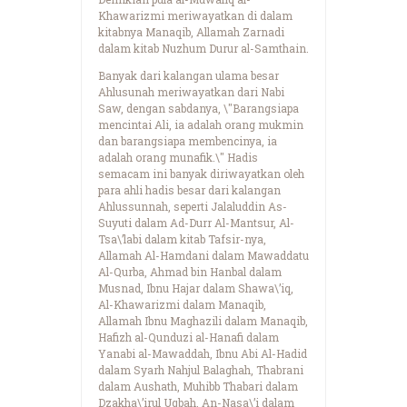
Khawarizmi meriwayatkan di dalam
kitabnya Manaqib, Allamah Zarnadi
dalam kitab Nuzhum Durur al-Samthain.
Banyak dari kalangan ulama besar
Ahlusunah meriwayatkan dari Nabi
Saw, dengan sabdanya, \"Barangsiapa
mencintai Ali, ia adalah orang mukmin
dan barangsiapa membencinya, ia
adalah orang munafik.\" Hadis
semacam ini banyak diriwayatkan oleh
para ahli hadis besar dari kalangan
Ahlussunnah, seperti Jalaluddin As-
Suyuti dalam Ad-Durr Al-Mantsur, Al-
Tsa\’labi dalam kitab Tafsir-nya,
Allamah Al-Hamdani dalam Mawaddatu
Al-Qurba, Ahmad bin Hanbal dalam
Musnad, Ibnu Hajar dalam Shawa\’iq,
Al-Khawarizmi dalam Manaqib,
Allamah Ibnu Maghazili dalam Manaqib,
Hafizh al-Qunduzi al-Hanafi dalam
Yanabi al-Mawaddah, Ibnu Abi Al-Hadid
dalam Syarh Nahjul Balaghah, Thabrani
dalam Aushath, Muhibb Thabari dalam
Dzakha\’irul Uqbah, An-Nasa\’i dalam