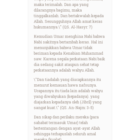
maka terimalah. Dan apa yang
dilarangnya bagimu, maka
tinggalkanlah. Dan bertakwalah kepada
Allah. Sesungguhnya Allah amat keras
hukumannya.\" (QS. Al-Hasyr: 7)
Kemudian Umar menghina Nabi bahwa
Nabi sakitnya bertambah keras. Hal ini
menunjukkan bahwa Umar tidak
beriman kepada Kenabian Muhammad
saw. Karena segala perkataan Nabi baik
dia sedang sakit ataupun sehat tetap
perkataannya adalah wahyu Allah.
\"Dan tiadalah yang diucapkannya itu
menurut kemauan hawa nafsunya.
Ucapannya itu tiada lain adalah wahyu
yang diwahyukan (kepadanya). yang
diajarkan kepadanya oleh (Jibril) yang
sangat kuat.\" (QS. An-Najm: 3-5)
Dan sikap dan perilaku mereka (para
sahabat termasuk Umar) telah
bertentangan dengan ayat-ayat Allah
sehingga terhapuslah seluruh amal
mereka (kualat).