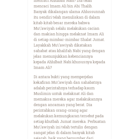
mencaci Ahlulbait Nabi? Dia telah
mencaci Imam Ali bin Abi Thalib.
Banyak dikalangan ulama Ahlussunnah
itu sendiri telah menuliskan di dalam
kitab-kitab besar mereka bahwa
Mu\’awiyah selalu melakukan cacian
dan makian hingga melaknat Imam Ali
di setiap mimbar-mimbar Shalat Jumat.
Layakkah Mu\’awiyah dikatakan
sahabat atau khalifah Nabi yang dengan
jelas menunjukkan kebenciannya
kepada Ahlulbait Nabi khususnya kepada
Imam Ali?
Di antara bukti yang memperjelas
kekafiran Mu\’awiyah dan sahabatnya
adalah perintahnya terhadap kaum
Muslimin untuk melaknat Ali dan
memaksa mereka agar melakukannya
dengan ancaman yang berat. Dia
perintahkan orang-orang agar
melakukan kemungkaran tersebut pada
setiap khutbah Jumat mereka. Perbuatan
Mu\’awiyah ini telah tertulis dengan
sangat jelas di dalam banyak kitab
sejarah, baik yang bersumber dari