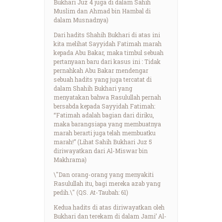
Bukhari Juz 4 juga di dalam Sahih
Muslim dan Ahmad bin Hambal di
dalam Musnadnya)
Dari hadits Shahih Bukhari di atas ini
kita melihat Sayyidah Fatimah marah
kepada Abu Bakar, maka timbul sebuah
pertanyaan baru dari kasus ini : Tidak
pernahkah Abu Bakar mendengar
sebuah hadits yang juga tercatat di
dalam Shahih Bukhari yang
menyatakan bahwa Rasulullah pernah
bersabda kepada Sayyidah Fatimah:
“Fatimah adalah bagian dari diriku,
maka barangsiapa yang membuatnya
marah berarti juga telah membuatku
marah!” (Lihat Sahih Bukhari Juz 5
diriwayatkan dari Al-Miswar bin
Makhrama)
\"Dan orang-orang yang menyakiti
Rasulullah itu, bagi mereka azab yang
pedih.\" (QS. At-Taubah: 61)
Kedua hadits di atas diriwayatkan oleh
Bukhari dan terekam di dalam Jami’ Al-