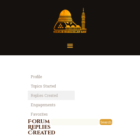
Home
Organisasi
Tausiah
Profile
Jadwal
Topics Started
Tanya Yuk
Replies Created
Dokumentasi
Engagements
Media
Favorites
Referensi
Forum
Replies
Created