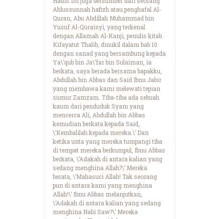
Hadis ini juga bersumber dari seorang
Ahlussunnah hafizh atau penghafal Al-
Quran, Abu Abdillah Muhammad bin
Yusuf Al-Quraisyi, yang terkenal
dengan Allamah Al-Kanji, penulis kitab
Kifayatut Thalib, dinukil dalam bab 10
dengan sanad yang bersambung kepada
Ya\’qub bin Ja\’far bin Sulaiman, ia
berkata, saya berada bersama bapakku,
Abdullah bin Abbas dan Said Ibnu Jabir
yang membawa kami melewati tepian
sumur Zamzam. Tiba-tiba ada sebuah
kaum dari penduduk Syam yang
mencerca Ali, Abdullah bin Abbas
kemudian berkata kepada Said,
\’Kembalilah kepada mereka.\’ Dan
ketika unta yang mereka tumpangi tiba
di tempat mereka berkumpul, Ibnu Abbas
berkata, \’Adakah di antara kalian yang
sedang menghina Allah?\’ Mereka
berata, \’Mahasuci Allah! Tak seorang
pun di antara kami yang menghina
Allah!\’ Ibnu Abbas melanjutkan,
\’Adakah di antara kalian yang sedang
menghina Nabi Saw?\’ Mereka