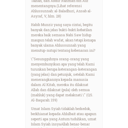
Talhah, dan Abdur Rahman bin Auf
menentangnya.(Lihat referensi
Ahlussunnah: al-Baladhuri, Ansab al-
Asyraf, V, hlm. 28)
Habib Munzir yang saya cintai, begitu
banyak dan jelas bukti-bukti kebatilan
mereka baik semasa Nabi Saw hidup
maupun telah wafat, akan tetapi kenapa
banyak ulama Ahlussunnah yang
menutup-nutupi tentang kebenaran ini?
\"Sesungguhnya orang-orang yang
menyembunyikan apa yang telah Kami
turunkan berupa keterangan-keterangan
(yang jelas) dan petunjuk, setelah Kami
menerangkannya kepada manusia
dalam Al Kitab, mereka itu dilaknat
Allah dan dilaknat (pula) oleh semua
(mahluk) yang dapat melaknati.\" (QS.
Al-Baqarah: 159)
Umat Islam Syiah tidaklah berkedok,
berkhianat kepada Ahlulbait atau apapun
seperti apa yang Antum tuduhkan, umat
Islam Syiah insyaAllah benar-benar