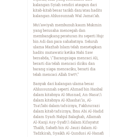
kalangan Syiah sendiri ataupun dari
kitab-kitab besar tarikh dan/atau hadits
kalangan Ahlussunnah Wal Jama\’ah.
Mu\’awiyah membunuh kaum Mukmin
yang berusaha mencegah dan
membangkang peraturan itu seperti Hujr
bin Adi dan para sahabatnya. Seluruh
ulama Mazhab Islam telah menetapkan
hadits mutawatir ketika Nabi Saw
bersabda, \"Barangsiapa mencaci Ali,
berarti dia telah mencaci diriku dan
barang siapa mencaciku, berarti dia
telah mencaci Allah Swt!\"
Banyak dari kalangan ulama besar
Ahlussunnah seperti Ahmad bin Hanbal
dalam kitabnya Al-Musnad, An-Nasa\’i
dalam kitabnya Al-Khasha\’is, Al-
Tsa\’labi dalam tafsirnya, Fakhrurrazi
dalam kitab tafsirnya, Ibnu Abi Al-Hadid
dalam Syarh Nahjul Balaghah, Allamah
Al-Kanji Asy-Syafi\’i dalam Kifayatut
Thalib, Sabath bin Al-Jauzi dalam Al-
Tadzkirah, Syaikh Al-Qundusi Al-Hanafi