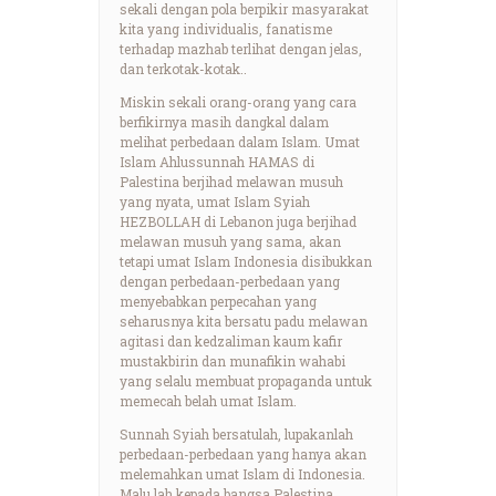
sekali dengan pola berpikir masyarakat
kita yang individualis, fanatisme
terhadap mazhab terlihat dengan jelas,
dan terkotak-kotak..
Miskin sekali orang-orang yang cara
berfikirnya masih dangkal dalam
melihat perbedaan dalam Islam. Umat
Islam Ahlussunnah HAMAS di
Palestina berjihad melawan musuh
yang nyata, umat Islam Syiah
HEZBOLLAH di Lebanon juga berjihad
melawan musuh yang sama, akan
tetapi umat Islam Indonesia disibukkan
dengan perbedaan-perbedaan yang
menyebabkan perpecahan yang
seharusnya kita bersatu padu melawan
agitasi dan kedzaliman kaum kafir
mustakbirin dan munafikin wahabi
yang selalu membuat propaganda untuk
memecah belah umat Islam.
Sunnah Syiah bersatulah, lupakanlah
perbedaan-perbedaan yang hanya akan
melemahkan umat Islam di Indonesia.
Malu lah kepada bangsa Palestina,