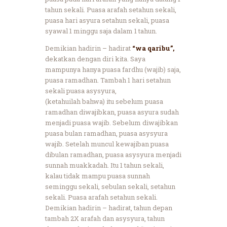
tahun sekali. Puasa arafah setahun sekali,
puasa hari asyura setahun sekali, puasa
syawal 1 minggu saja dalam 1 tahun.
Demikian hadirin – hadirat
“wa qaribu”,
dekatkan dengan diri kita. Saya
mampunya hanya puasa fardhu (wajib) saja,
puasa ramadhan. Tambah 1 hari setahun
sekali puasa asysyura,
(ketahuilah bahwa) itu sebelum puasa
ramadhan diwajibkan, puasa asyura sudah
menjadi puasa wajib. Sebelum diwajibkan
puasa bulan ramadhan, puasa asysyura
wajib. Setelah muncul kewajiban puasa
dibulan ramadhan, puasa asysyura menjadi
sunnah muakkadah. Itu 1 tahun sekali,
kalau tidak mampu puasa sunnah
seminggu sekali, sebulan sekali, setahun
sekali. Puasa arafah setahun sekali.
Demikian hadirin – hadirat, tahun depan
tambah 2X arafah dan asysyura, tahun