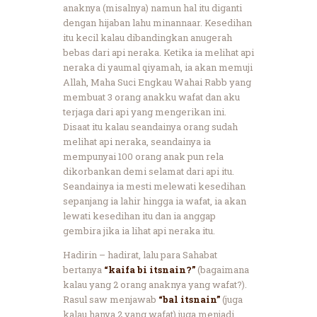
anaknya (misalnya) namun hal itu diganti
dengan hijaban lahu minannaar. Kesedihan
itu kecil kalau dibandingkan anugerah
bebas dari api neraka. Ketika ia melihat api
neraka di yaumal qiyamah, ia akan memuji
Allah, Maha Suci Engkau Wahai Rabb yang
membuat 3 orang anakku wafat dan aku
terjaga dari api yang mengerikan ini.
Disaat itu kalau seandainya orang sudah
melihat api neraka, seandainya ia
mempunyai 100 orang anak pun rela
dikorbankan demi selamat dari api itu.
Seandainya ia mesti melewati kesedihan
sepanjang ia lahir hingga ia wafat, ia akan
lewati kesedihan itu dan ia anggap
gembira jika ia lihat api neraka itu.
Hadirin – hadirat, lalu para Sahabat
bertanya
“kaifa bi itsnain?”
(bagaimana
kalau yang 2 orang anaknya yang wafat?).
Rasul saw menjawab
“bal itsnain”
(juga
kalau hanya 2 yang wafat) juga menjadi