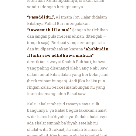
lebih dari kemampuannya, ia akan kalah
sendiri dengan keinginannya.
“Fasaddidu..”,
Al Imam Ibn Hajar didalam
kitabnya Fathul Bari mengatakan
“tawassuth lil a’mal”
(jangan berlebihan
dan jangan pula meremehkan, ditengah –
tengah saja). Berbuat yang semampu kita
dan itu dipertahankan karena
“ahabbudin
illaihi saw adhdhuwa mahum”
demikian riwayat Shahih Bukhari, bahwa
yang paling disenangi oleh Sang Nabi Saw
dalam amal kita adalah yang berkelanjutan
(berkesinambungan). Jadi jika hal itu pun
ringan kalau berkesinambungan itu yang
lebih disenangi oleh Rasul saw.
Kalau shalat tahajjud rasanya saya sulit
bangunnya, ya kalau begitu lakukan shalat
witir habis ba’diyah isya. Sudah shalat isya
ada shalat sunnah ba’diyah setelah itu
shalat witir 3 rakaat, itu sudah termasuk
qiyamullail. Kau bangun shalat tahajjud lagi