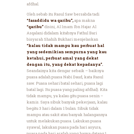
afdhal.
Oleh sebab itu Rasul Saw bersabda tadi
“fasaddidu wa qaribu”,
apa makna
“qaribu”
disini, Al Imam Ibn Hajar Al
Asqalani didalam kitabnya Fathul Bari
bisyarah Shahih Bukhari menjelaskan
“kalau tidak mampu kau perbuat hal
yang sedemikian sempurna yang kau
ketahui, perbuat amal yang dekat
dengan itu, yang dekat kepadanya”.
Seandainya kita dengar sebaik – baiknya
puasa adalah puasa Nabi Daud, kata Rasul
saw. Puasa sehari batal sehari, puasa lagi
batal lagi. Itu puasa yang paling afdhal). Kita
tidak mampu, ya kalau gitu puasa senin –
kamis. Saya sibuk banyak pekerjaan, kalau
begitu 3 hari dalam 1 bulan. Sibuk tidak
mampu atau sakit atau banyak halangannya
untuk melakukan puasa. Lakukan puasa
syawal, lakukan puasa pada hari asyura,
puasa pada hari arafah yang hanya datang 1