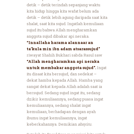
detik – detik terindah sepanjang waktu
kita hidup hingga kita wafat belum ada
detik – detik lebih agung daripada saat kita
shalat, saat kita sujud. Ingatlah kemuliaan
sujud itu bahwa Allah mengharamkan
anggota sujud dibakar api neraka.
“Innallaha harama alannaar an
ta’kula min ibn adam atsarassujud”
riwayat Shahih Bukhari sabda Rasul saw
“Allah mengharamkan api neraka
untuk membakar anggota sujud”.
Ingat
itu disaat kita bersujud, dan sedekat –
dekat hamba kepada Allah. Hamba yang
sangat dekat kepada Allah adalah saat ia
bersujud. Sedang sujud ingat itu, sedang
dzikir kemuliaannya, sedang puasa ingat
kemuliaannya, sedang shalat ingat
kemuliaan, berhadapan dengan ayah
ibumu ingat kemuliaannya, ingat
keberkahannya. Demikian
absyiru.