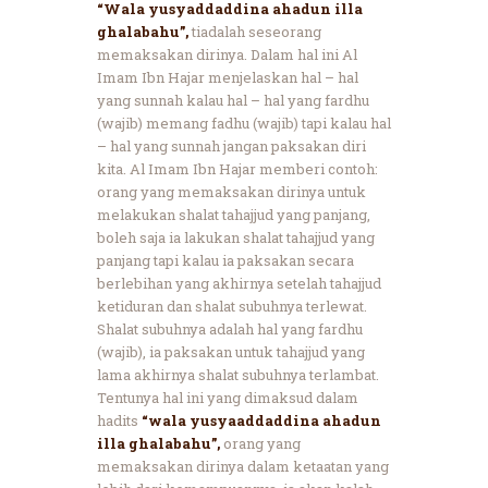
“Wala yusyaddaddina ahadun illa
ghalabahu”,
tiadalah seseorang
memaksakan dirinya. Dalam hal ini Al
Imam Ibn Hajar menjelaskan hal – hal
yang sunnah kalau hal – hal yang fardhu
(wajib) memang fadhu (wajib) tapi kalau hal
– hal yang sunnah jangan paksakan diri
kita. Al Imam Ibn Hajar memberi contoh:
orang yang memaksakan dirinya untuk
melakukan shalat tahajjud yang panjang,
boleh saja ia lakukan shalat tahajjud yang
panjang tapi kalau ia paksakan secara
berlebihan yang akhirnya setelah tahajjud
ketiduran dan shalat subuhnya terlewat.
Shalat subuhnya adalah hal yang fardhu
(wajib), ia paksakan untuk tahajjud yang
lama akhirnya shalat subuhnya terlambat.
Tentunya hal ini yang dimaksud dalam
hadits
“wala yusyaaddaddina ahadun
illa ghalabahu”,
orang yang
memaksakan dirinya dalam ketaatan yang