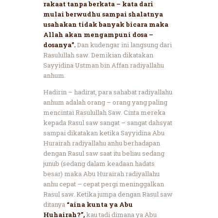
rakaat tanpa berkata – kata dari
mulai berwudhu sampai shalatnya
usahakan tidak banyak bicara maka
Allah akan mengampuni dosa –
dosanya”.
Dan kudengar ini langsung dari
Rasulullah saw. Demikian dikatakan
Sayyidina Ustman bin Affan radiyallahu
anhum.
Hadirin – hadirat, para sahabat radiyallahu
anhum adalah orang – orang yang paling
mencintai Rasulullah Saw. Cinta mereka
kepada Rasul saw sangat – sangat dahsyat
sampai dikatakan ketika Sayyidina Abu
Hurairah radiyallahu anhu berhadapan
dengan Rasul saw saat itu beliau sedang
junub (sedang dalam keadaan hadats
besar) maka Abu Hurairah radiyallahu
anhu cepat – cepat pergi meninggalkan
Rasul saw. Ketika jumpa dengan Rasul saw
ditanya
“aina kunta ya Abu
Huhairah?”,
kau tadi dimana ya Abu