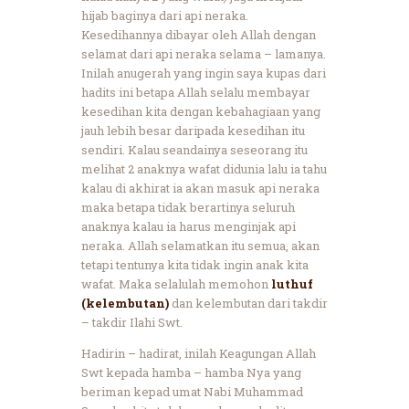
hijab baginya dari api neraka.
Kesedihannya dibayar oleh Allah dengan
selamat dari api neraka selama – lamanya.
Inilah anugerah yang ingin saya kupas dari
hadits ini betapa Allah selalu membayar
kesedihan kita dengan kebahagiaan yang
jauh lebih besar daripada kesedihan itu
sendiri. Kalau seandainya seseorang itu
melihat 2 anaknya wafat didunia lalu ia tahu
kalau di akhirat ia akan masuk api neraka
maka betapa tidak berartinya seluruh
anaknya kalau ia harus menginjak api
neraka. Allah selamatkan itu semua, akan
tetapi tentunya kita tidak ingin anak kita
wafat. Maka selalulah memohon
luthuf
(kelembutan)
dan kelembutan dari takdir
– takdir Ilahi Swt.
Hadirin – hadirat, inilah Keagungan Allah
Swt kepada hamba – hamba Nya yang
beriman kepad umat Nabi Muhammad