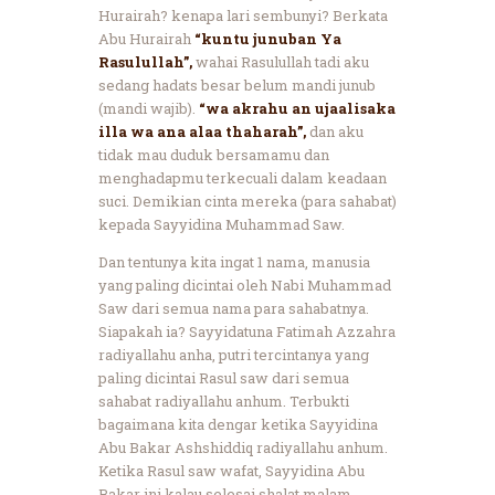
Hurairah? kenapa lari sembunyi? Berkata
Abu Hurairah
“kuntu junuban Ya
Rasulullah”,
wahai Rasulullah tadi aku
sedang hadats besar belum mandi junub
(mandi wajib).
“wa akrahu an ujaalisaka
illa wa ana alaa thaharah”,
dan aku
tidak mau duduk bersamamu dan
menghadapmu terkecuali dalam keadaan
suci. Demikian cinta mereka (para sahabat)
kepada Sayyidina Muhammad Saw.
Dan tentunya kita ingat 1 nama, manusia
yang paling dicintai oleh Nabi Muhammad
Saw dari semua nama para sahabatnya.
Siapakah ia? Sayyidatuna Fatimah Azzahra
radiyallahu anha, putri tercintanya yang
paling dicintai Rasul saw dari semua
sahabat radiyallahu anhum. Terbukti
bagaimana kita dengar ketika Sayyidina
Abu Bakar Ashshiddiq radiyallahu anhum.
Ketika Rasul saw wafat, Sayyidina Abu
Bakar ini kalau selesai shalat malam