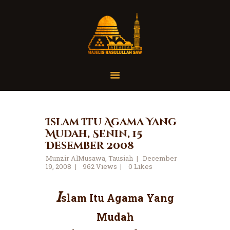
Home
Organisasi
Tausiah
Islam Itu Agama Yang
Mudah, Senin, 15
Jadwal
Desember 2008
Tanya Yuk
Munzir AlMusawa
,
Tausiah
December
Dokumentasi
19, 2008
962
Views
0
Likes
Media
I
Referensi
slam Itu Agama Yang
Mudah