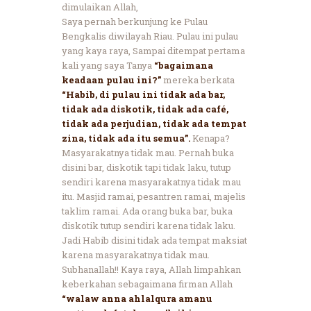
dimulaikan Allah,
Saya pernah berkunjung ke Pulau
Bengkalis diwilayah Riau. Pulau ini pulau
yang kaya raya, Sampai ditempat pertama
kali yang saya Tanya
“bagaimana
keadaan pulau ini?”
mereka berkata
“Habib, di pulau ini tidak ada bar,
tidak ada diskotik, tidak ada café,
tidak ada perjudian, tidak ada tempat
zina, tidak ada itu semua”.
Kenapa?
Masyarakatnya tidak mau. Pernah buka
disini bar, diskotik tapi tidak laku, tutup
sendiri karena masyarakatnya tidak mau
itu. Masjid ramai, pesantren ramai, majelis
taklim ramai. Ada orang buka bar, buka
diskotik tutup sendiri karena tidak laku.
Jadi Habib disini tidak ada tempat maksiat
karena masyarakatnya tidak mau.
Subhanallah!! Kaya raya, Allah limpahkan
keberkahan sebagaimana firman Allah
“walaw anna ahlalqura amanu