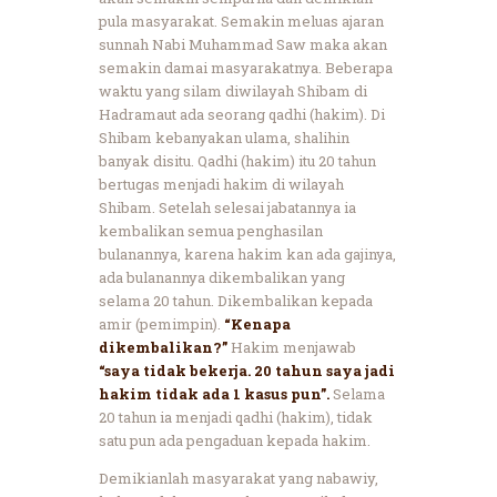
pula masyarakat. Semakin meluas ajaran
sunnah Nabi Muhammad Saw maka akan
semakin damai masyarakatnya. Beberapa
waktu yang silam diwilayah Shibam di
Hadramaut ada seorang qadhi (hakim). Di
Shibam kebanyakan ulama, shalihin
banyak disitu. Qadhi (hakim) itu 20 tahun
bertugas menjadi hakim di wilayah
Shibam. Setelah selesai jabatannya ia
kembalikan semua penghasilan
bulanannya, karena hakim kan ada gajinya,
ada bulanannya dikembalikan yang
selama 20 tahun. Dikembalikan kepada
amir (pemimpin).
“Kenapa
dikembalikan?”
Hakim menjawab
“saya tidak bekerja. 20 tahun saya jadi
hakim tidak ada 1 kasus pun”.
Selama
20 tahun ia menjadi qadhi (hakim), tidak
satu pun ada pengaduan kepada hakim.
Demikianlah masyarakat yang nabawiy,