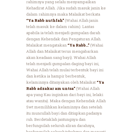
rahimnya yang selalu menyampaikan
Kehadirat Allah. Jika sudah masuk janin ke
dalam rahimnya maka Malaikat berkata
“Ya Rabb nuthfah”
(Wahai Allah janin
telah masuk ke dalam rahim). Lantas
apabila ia telah menjadi gumpalan darah
dengan Kehendak dan Pengaturan Allah.
Malaikat mengatakan
“Ya Rabb…”
(Wahai
Allah dan Malaikat terus mengabarkan
akan keadaan sang bayi). Wahai Allah
telah menjadi gumpalan daging bayi ini,
Wahai Allah telah mulai terbentuk bayi ini
dan ketika ia hampir berbentuk,
kelaminnya ditanyakan oleh Malaikat
“Ya
Rabb adzakar am untsa”
(Wahai Allah
apa yang Kau inginkan dari bayi ini, lelaki
atau wanita). Maka dengan Kehendak Allah
Swt memilihkan kelaminnya dan setelah
itu muncullah bayi dan ditiupkan padanya
ruh. Berdetaklah jantungnya dan
berfungsilah seluruh aliran darahnya,
berfungsilah seluruh tubuhnya dan menanti