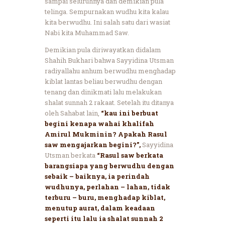
sampai seluruhnya dan demikian pula
telinga. Sempurnakan wudhu kita kalau
kita berwudhu. Ini salah satu dari wasiat
Nabi kita Muhammad Saw.
Demikian pula diriwayatkan didalam
Shahih Bukhari bahwa Sayyidina Utsman
radiyallahu anhum berwudhu menghadap
kiblat lantas beliau berwudhu dengan
tenang dan dinikmati lalu melakukan
shalat sunnah 2 rakaat. Setelah itu ditanya
oleh Sahabat lain,
“kau ini berbuat
begini kenapa wahai khalifah
Amirul Mukminin? Apakah Rasul
saw mengajarkan begini?”,
Sayyidina
Utsman berkata
“Rasul saw berkata
barangsiapa yang berwudhu dengan
sebaik – baiknya, ia perindah
wudhunya, perlahan – lahan, tidak
terburu – buru, menghadap kiblat,
menutup aurat, dalam keadaan
seperti itu lalu ia shalat sunnah 2