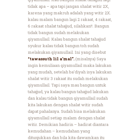
tidak apa – apa tapi jangan shalat witir 2X,
karena yang makruh adalah yang witir 2X.
kalau malam bangun lagi 2 rakaat, 4 rakaat,
6 rakaat shalat tahajjud, silahkan!!. Bangun
tidak bangun sudah melakukan
qiyamullail. Kalau bangun shalat tahajjud
syukur kalau tidak bangun toh sudah
melakukan qiyamullail. Ini yang disebut
“tawassuth lil a’mal”.
(misalnya) Saya
ingin kemuliaan qiyamullail maka lakukan
yang mudah, setelah ba’diyah isya lakukan
shalat witir 3 rakaat itu sudah melakukan
qiyamullail. Tapi saya mau bangun untuk
tahajjud, ya kalau bangun tahajjud lakukan
dan kalau tidak bangun qiyamullail sudah
kita lakukan dengan shalat witir sudah
dapat pahalanya. Sudah bisa melakukan
qiyamullail setiap malam dengan shalat
witir. Demikian hadirin – hadirat diantara
kemudahan – kemudahan yang
ditunjukkan dan bila kita dawamkan itu