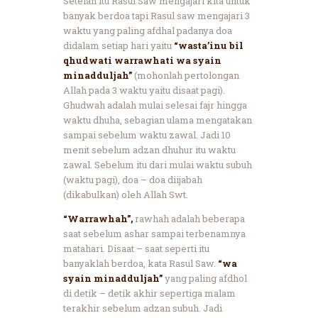
Setelah itu Rasul Saw mengajari kita untuk
banyak berdoa tapi Rasul saw mengajari 3
waktu yang paling afdhal padanya doa
didalam setiap hari yaitu
“wasta’inu bil
qhudwati warrawhati wa syain
minadduljah”
(mohonlah pertolongan
Allah pada 3 waktu yaitu disaat pagi).
Ghudwah adalah mulai selesai fajr hingga
waktu dhuha, sebagian ulama mengatakan
sampai sebelum waktu zawal. Jadi 10
menit sebelum adzan dhuhur itu waktu
zawal. Sebelum itu dari mulai waktu subuh
(waktu pagi), doa – doa diijabah
(dikabulkan) oleh Allah Swt.
“Warrawhah”,
rawhah adalah beberapa
saat sebelum ashar sampai terbenamnya
matahari. Disaat – saat seperti itu
banyaklah berdoa, kata Rasul Saw.
“wa
syain minadduljah”
yang paling afdhol
di detik – detik akhir sepertiga malam
terakhir sebelum adzan subuh. Jadi