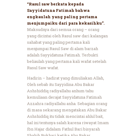
“Rasul saw berkata kepada
Sayyidatuna Fatimah bahwa
engkaulah yang paling pertama
menjumpaiku dari para kekasihku”.
Maksudnya dari semua orang – orang
yang dicintai oleh Rasul saw dari kalangan
sahabat yang paling pertama kali
menjumpai Rasul Saw di alam barzah
adalah Sayyidatuna Fatimah. Terbukti
beliaulah yang pertama kali wafat setelah
Rasul Saw wafat.
Hadirin – hadirat yang dimuliakan Allah,
Oleh sebab itu Sayyidina Abu Bakar
Ashshiddiq radiyallahu anhum tahu
kemuliaan derajat Sayyidatuna Fatimah
Azzahra radiyallahu anha. Sebagian orang
di masa sekarang mengatakan Abu Bakar
Ashshiddiq itu tidak mencintai ahlul bait,
hal ini tentunya salah karena riwayat Imam
Ibn Hajar didalam Fathul Bari bisyarah
Shahih Bukhari ketika Abu Bakar