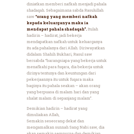
diniatkan memberi nafkah menjadi pahala
shadaqah. Sebagaimana sabda Rasulullah
saw
“orang yang memberi nafkah
kepada keluarganya maka ia
mendapat pahala shadaqah”.
Itulah
hadirin – hadirat, jadi bekerja
mendapatkan nafkah untuk keluarganya
itu ada pahalanya dari Allah. Diriwayatkan
didalam Shahih Bukhari, Rasul saw
bersabda “barangsiapa yang bekerja untuk
menafkahi para fuqara, dia bekerja untuk
dirinya tentunya dan keuntungan dari
pekerjaannya itu untuk fuqara maka
baginya itu pahala seakan – akan orang
yang berpuasa di malam hari dan yang
shalat malam di sepanjang malam”.
Demikian hadirin – hadirat yang
dimuliakan Allah,
Semakin seseorang dekat dan
mengamalkan sunnah Sang Nabi saw, dia
akan semakin sempurna dan demikian