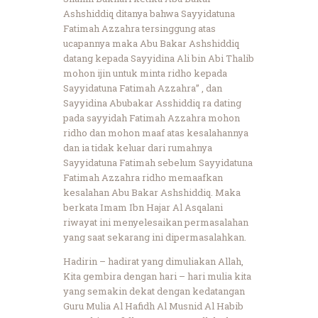
Ashshiddiq ditanya bahwa Sayyidatuna
Fatimah Azzahra tersinggung atas
ucapannya maka Abu Bakar Ashshiddiq
datang kepada Sayyidina Ali bin Abi Thalib
mohon ijin untuk minta ridho kepada
Sayyidatuna Fatimah Azzahra” , dan
Sayyidina Abubakar Asshiddiq ra dating
pada sayyidah Fatimah Azzahra mohon
ridho dan mohon maaf atas kesalahannya
dan ia tidak keluar dari rumahnya
Sayyidatuna Fatimah sebelum Sayyidatuna
Fatimah Azzahra ridho memaafkan
kesalahan Abu Bakar Ashshiddiq. Maka
berkata Imam Ibn Hajar Al Asqalani
riwayat ini menyelesaikan permasalahan
yang saat sekarang ini dipermasalahkan.
Hadirin – hadirat yang dimuliakan Allah,
Kita gembira dengan hari – hari mulia kita
yang semakin dekat dengan kedatangan
Guru Mulia Al Hafidh Al Musnid Al Habib