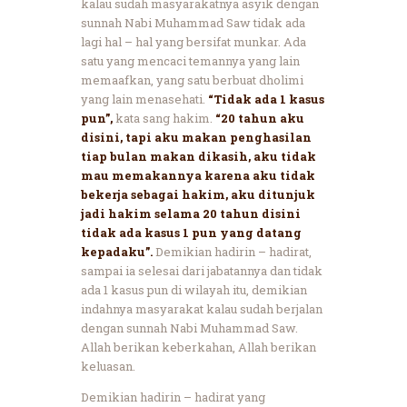
kalau sudah masyarakatnya asyik dengan
sunnah Nabi Muhammad Saw tidak ada
lagi hal – hal yang bersifat munkar. Ada
satu yang mencaci temannya yang lain
memaafkan, yang satu berbuat dholimi
yang lain menasehati.
“Tidak ada 1 kasus
pun”,
kata sang hakim.
“20 tahun aku
disini, tapi aku makan penghasilan
tiap bulan makan dikasih, aku tidak
mau memakannya karena aku tidak
bekerja sebagai hakim, aku ditunjuk
jadi hakim selama 20 tahun disini
tidak ada kasus 1 pun yang datang
kepadaku”.
Demikian hadirin – hadirat,
sampai ia selesai dari jabatannya dan tidak
ada 1 kasus pun di wilayah itu, demikian
indahnya masyarakat kalau sudah berjalan
dengan sunnah Nabi Muhammad Saw.
Allah berikan keberkahan, Allah berikan
keluasan.
Demikian hadirin – hadirat yang