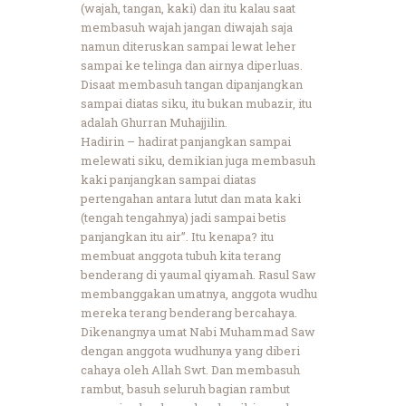
(wajah, tangan, kaki) dan itu kalau saat
membasuh wajah jangan diwajah saja
namun diteruskan sampai lewat leher
sampai ke telinga dan airnya diperluas.
Disaat membasuh tangan dipanjangkan
sampai diatas siku, itu bukan mubazir, itu
adalah Ghurran Muhajjilin.
Hadirin – hadirat panjangkan sampai
melewati siku, demikian juga membasuh
kaki panjangkan sampai diatas
pertengahan antara lutut dan mata kaki
(tengah tengahnya) jadi sampai betis
panjangkan itu air”. Itu kenapa? itu
membuat anggota tubuh kita terang
benderang di yaumal qiyamah. Rasul Saw
membanggakan umatnya, anggota wudhu
mereka terang benderang bercahaya.
Dikenangnya umat Nabi Muhammad Saw
dengan anggota wudhunya yang diberi
cahaya oleh Allah Swt. Dan membasuh
rambut, basuh seluruh bagian rambut