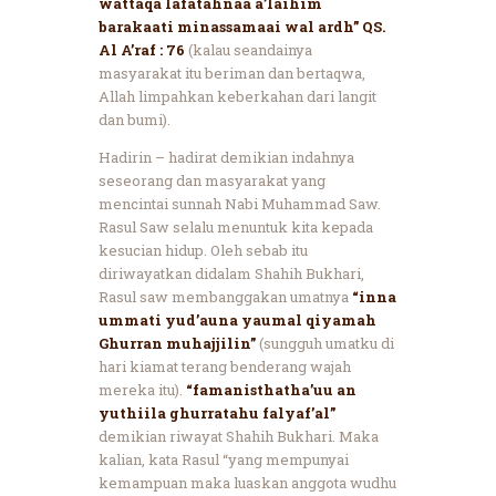
wattaqa lafatahnaa a’laihim
barakaati minassamaai wal ardh” QS.
Al A’raf : 76
(kalau seandainya
masyarakat itu beriman dan bertaqwa,
Allah limpahkan keberkahan dari langit
dan bumi).
Hadirin – hadirat demikian indahnya
seseorang dan masyarakat yang
mencintai sunnah Nabi Muhammad Saw.
Rasul Saw selalu menuntuk kita kepada
kesucian hidup. Oleh sebab itu
diriwayatkan didalam Shahih Bukhari,
Rasul saw membanggakan umatnya
“inna
ummati yud’auna yaumal qiyamah
Ghurran muhajjilin”
(sungguh umatku di
hari kiamat terang benderang wajah
mereka itu).
“famanisthatha’uu an
yuthiila ghurratahu falyaf’al”
demikian riwayat Shahih Bukhari. Maka
kalian, kata Rasul “yang mempunyai
kemampuan maka luaskan anggota wudhu