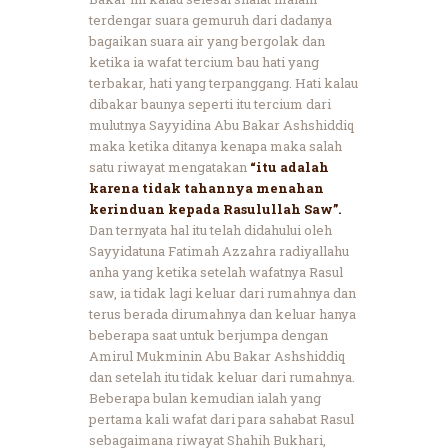
terdengar suara gemuruh dari dadanya
bagaikan suara air yang bergolak dan
ketika ia wafat tercium bau hati yang
terbakar, hati yang terpanggang. Hati kalau
dibakar baunya seperti itu tercium dari
mulutnya Sayyidina Abu Bakar Ashshiddiq
maka ketika ditanya kenapa maka salah
satu riwayat mengatakan
“itu adalah
karena tidak tahannya menahan
kerinduan kepada Rasulullah Saw”.
Dan ternyata hal itu telah didahului oleh
Sayyidatuna Fatimah Azzahra radiyallahu
anha yang ketika setelah wafatnya Rasul
saw, ia tidak lagi keluar dari rumahnya dan
terus berada dirumahnya dan keluar hanya
beberapa saat untuk berjumpa dengan
Amirul Mukminin Abu Bakar Ashshiddiq
dan setelah itu tidak keluar dari rumahnya.
Beberapa bulan kemudian ialah yang
pertama kali wafat dari para sahabat Rasul
sebagaimana riwayat Shahih Bukhari,