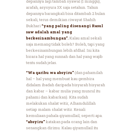
depannya lagi tambah syawal (1 minggu),
arafah, asysyura 3X saja setahun. Tahun
depannya barangkali bisa ditambah 2 bulan
sekali, terus demikian riwayat Shahih
Bukhari
“yang paling disenangi Rasul
saw adalah amal yang
berkesinambungan”.
Kalau amal sekali
saja memang tidak boleh? Boleh, tapi yang
berkesinambungan lebih afdhal. Ini kita
bicara hal yang sunnah dan hal yang wajib
tentu sudah jelas.
“Wa qaribu wa absyiru”
(dan pahamilah
hal – hal yang membuat kau gembira
didalam ibadah daripada bisyarah bisyarah
dan kabar – kabar mulia yang muncul itu
pahami dan kabarkan). Kita sudah
melakukan shalat witir, Alhamdulillah
setiap malam shalat witir. Kenali
kemuliaan pahala qiyamullail, seperti apa.
“absyiru”
katakan pada orang lain dan
senangkan dirimu. Kalau qiyamullail itu