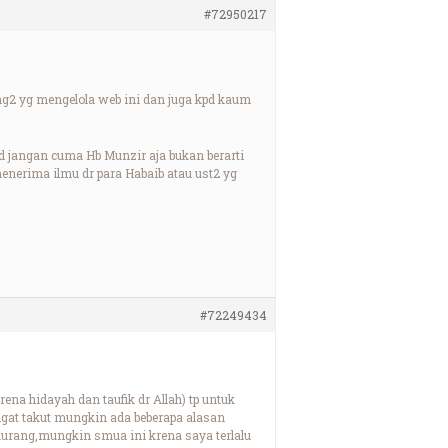
#72950217
2 yg mengelola web ini dan juga kpd kaum
 jangan cuma Hb Munzir aja bukan berarti
menerima ilmu dr para Habaib atau ust2 yg
#72249434
ena hidayah dan taufik dr Allah) tp untuk
gat takut mungkin ada beberapa alasan
 kurang,mungkin smua ini krena saya terlalu