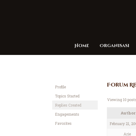
Home
Organisasi
Forum Re
Profile
Topics Started
Viewing 10 posts 
Replies Created
Author
Engagements
Favorites
February 21, 20
Arie