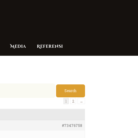
Media
Referensi
1
2
→
#73476758