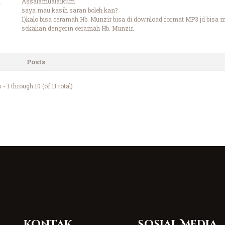
Assalamualaikum
saya mau kasih saran boleh kan?
1)kalo bisa ceramah Hb. Munzir bisa di download format MP3 jd bisa m
sekalian dengerin ceramah Hb. Munzir.
Posts
- 1 through 10 (of 11 total)
Kontak
Sosial Media