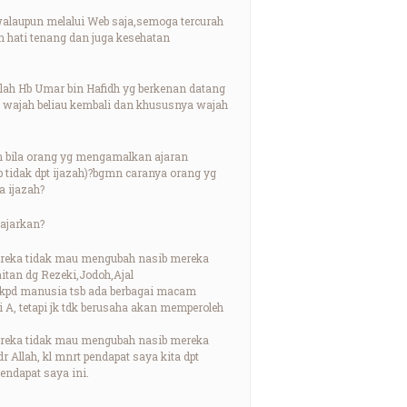
laupun melalui Web saja,semoga tercurah
 hati tenang dan juga kesehatan
llah Hb Umar bin Hafidh yg berkenan datang
 wajah beliau kembali dan khususnya wajah
n bila orang yg mengamalkan ajaran
tp tidak dpt ijazah)?bgmn caranya orang yg
 ijazah?
iajarkan?
mereka tidak mau mengubah nasib mereka
aitan dg Rezeki,Jodoh,Ajal
n kpd manusia tsb ada berbagai macam
 A, tetapi jk tdk berusaha akan memperoleh
mereka tidak mau mengubah nasib mereka
r Allah, kl mnrt pendapat saya kita dpt
endapat saya ini.