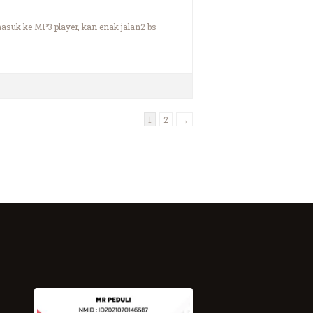
asuk ke MP3 player, kan enak jalan2 bs
1
2
→