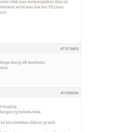
 karena tidak mau menyampaikan ilmu yg
berikan wirid atau doa biar PD,Lisan
zir.
#73176892
lurga dan jg utk muslimin.
esia.
#73186090
h bingung.
ndangan yg berbeda-beda.
wan bisa bertahan didarat yg msh