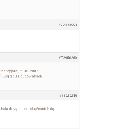
#72890553
#72950260
Manggarai, 21-01-2007
.Koq g bisa di download?
#73232316
phala dr yg msih hidup?contoh dg