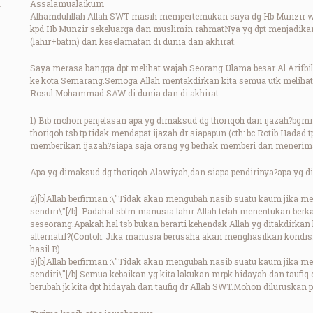
Assalamualaikum
Alhamdulillah Allah SWT masih mempertemukan saya dg Hb Munzir wa
kpd Hb Munzir sekeluarga dan muslimin rahmatNya yg dpt menjadikan
(lahir+batin) dan keselamatan di dunia dan akhirat.
Saya merasa bangga dpt melihat wajah Seorang Ulama besar Al Arifbi
ke kota Semarang.Semoga Allah mentakdirkan kita semua utk melihat
Rosul Mohammad SAW di dunia dan di akhirat.
1) Bib mohon penjelasan apa yg dimaksud dg thoriqoh dan ijazah?bgm
thoriqoh tsb tp tidak mendapat ijazah dr siapapun (cth: bc Rotib Hadad 
memberikan ijazah?siapa saja orang yg berhak memberi dan menerima
Apa yg dimaksud dg thoriqoh Alawiyah,dan siapa pendirinya?apa yg d
2)[b]Allah berfirman :\"Tidak akan mengubah nasib suatu kaum jika 
sendiri\"[/b]. Padahal sblm manusia lahir Allah telah menentukan berk
seseorang.Apakah hal tsb bukan berarti kehendak Allah yg ditakdirka
alternatif?(Contoh: Jika manusia berusaha akan menghasilkan kondisi
hasil B).
3)[b]Allah berfirman :\"Tidak akan mengubah nasib suatu kaum jika 
sendiri\"[/b].Semua kebaikan yg kita lakukan mrpk hidayah dan taufiq d
berubah jk kita dpt hidayah dan taufiq dr Allah SWT.Mohon diluruskan p