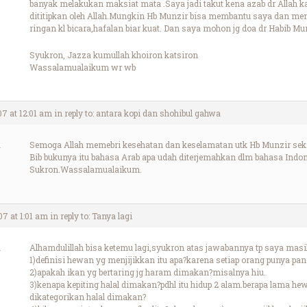
banyak melakukan maksiat mata .Saya jadi takut kena azab dr Allah
dititipkan oleh Allah.Mungkin Hb Munzir bisa membantu saya dan mem
ringan kl bicara,hafalan biar kuat. Dan saya mohon jg doa dr Habib Mun
Syukron, Jazza kumullah khoiron katsiron
Wassalamualaikum wr wb
07 at 12:01 am
in reply to:
antara kopi dan shohibul gahwa
Semoga Allah memebri kesehatan dan keselamatan utk Hb Munzir sekr
Bib bukunya itu bahasa Arab apa udah diterjemahkan dlm bahasa Indon
Sukron.Wassalamualaikum.
07 at 1:01 am
in reply to:
Tanya lagi
Alhamdulillah bisa ketemu lagi,syukron atas jawabannya tp saya masi
1)definisi hewan yg menjijikkan itu apa?karena setiap orang punya pa
2)apakah ikan yg bertaring jg haram dimakan?misalnya hiu.
3)kenapa kepiting halal dimakan?pdhl itu hidup 2 alam.berapa lama he
dikategorikan halal dimakan?