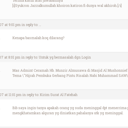
Terima kasih atas jawabannya
[i]Syukron Jazzalkumullah khoiron katiron fi dunya wal akhiroh.[/i]
07 at 9:01 pm
in reply to:
…
Kenapa basmalah koq dilarang?
07 at 8:01 pm
in reply to:
Untuk yg bermasalah dgn Login
Mas Admint Ceramah Hb. Munzir Almusawa di Masjid Al Mushonnief 
Tema \"Hijrah Pembuka Gerbang Pintu Risalah Nabi Muhammad SAW\"
7 at 11:01 pm
in reply to:
Kirim Surat Al Fatehah
Bib saya ingin tanya apakah orang yg suda meninggal dpt menerrima 
mengkhatamkan alquran yg diniatkan pahalanya utk yg meninggal.