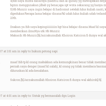
4)bib saya minta dasarnya (hadits2 dan al-quran) yg mewajibkan berj
bgmn menggunakan jilbab yg benar,apa spt wnta sekarang yg hanya m
5)Hb Munzir saya ingin belajar di hadromut setelah lulus kuliah nanti,
diperlukan?berapa lama belajar disana?kl udah lulus kuliah udah terlam
23th.
Doakan ya Bib saya kepingiiiiiiiiin bgt bisa belajar disana.Maaf kl say
memberikan ilmuNya utk Hb Munzir.
Makasih Hb Munzir.[b]Jazzakumullah Khoiron Katsiron fi dunya wal akh
07 at 1:01 am
in reply to:
hukum potong sapi
maaf Bib tp kl orang mabukkan ada kemungkinan besar tidak membaca
pernah saya denger (maaf kl salah), kl orang yg tidak membaca ba
diluruskan kl ada kesalahan.
Sukron.[b]Jazzakumullah Khoiron Katsiron fi dunya wal akhiroh[/b].
07 at 4:01 am
in reply to:
Untuk yg bermasalah dgn Login