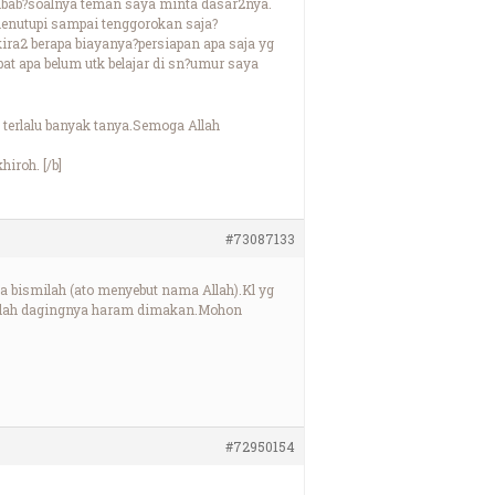
ilbab?soalnya teman saya minta dasar2nya.
enutupi sampai tenggorokan saja?
 kira2 berapa biayanya?persiapan apa saja yg
bat apa belum utk belajar di sn?umur saya
a terlalu banyak tanya.Semoga Allah
iroh. [/b]
#73087133
 bismilah (ato menyebut nama Allah).Kl yg
smalah dagingnya haram dimakan.Mohon
#72950154