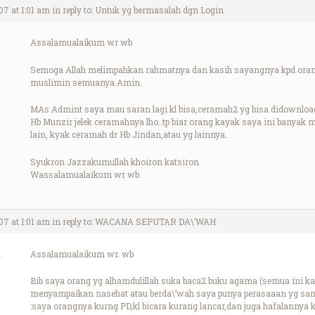
07 at 1:01 am
in reply to:
Untuk yg bermasalah dgn Login
Assalamualaikum wr wb
Semoga Allah melimpahkan rahmatnya dan kasih sayangnya kpd orang
muslimin semuanya.Amin.
MAs Admint saya mau saran lagi kl bisa,ceramah2 yg bisa didownload
Hb Munzir jelek ceramahnya lho..tp biar orang kayak saya ini banyak 
lain, kyak ceramah dr Hb Jindan,atau yg lainnya.
Syukron Jazzakumullah khoiron katsiron
Wassalamualaikum wr wb
07 at 1:01 am
in reply to:
WACANA SEPUTAR DA\’WAH
Assalamualaikum wr. wb
Bib saya orang yg alhamdulillah suka baca2 buku agama (semua ini kar
menyampaikan nasehat atau berda\’wah saya punya perasaaan yg san
:saya orangnya kurng PD,kl bicara kurang lancar,dan juga hafalannya